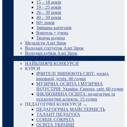
15 – 18 років
19 – 25 років
26 – 39 років
40 – 59 років
60+ років
Змішана категорія
Вчитель + учень
Творча родина
Медалісти Алеї Зірок
Володарі статуеток Алеї Зірок
Володарі кубків Алеї Зірок
КОНКУРСИ І КУРСИ
НАЙБЛИЖЧІ КОНКУРСИ
КУРСИ
ВЧИТЕЛІ ЗМІНЮЮТЬ СВІТ: досвід,
інновації, успіх. 60 годин
МУЗИЧНА ОСВІТА І МУЗИЧНА
ІНДУСТРІЯ: Україна, Європа, світ. 60 годин
ІНКЛЮЗИВНА ОСВІТА: педагогічні та
психологічні аспекти. 15 годин
ПЕДАГОГІЧНІ КОНКУРСИ →
ПЕДАГОГІЧНА МАЙСТЕРНІСТЬ
ТАЛАНТ ПЕДАГОГА
СОНЦЕ СОКРАТА
ОСВІТА УКРАЇНИ