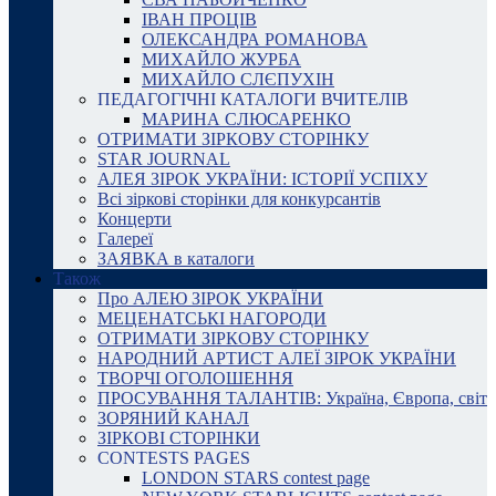
ІВАН ПРОЦІВ
ОЛЕКСАНДРА РОМАНОВА
МИХАЙЛО ЖУРБА
МИХАЙЛО СЛЄПУХІН
ПЕДАГОГІЧНІ КАТАЛОГИ ВЧИТЕЛІВ
МАРИНА СЛЮСАРЕНКО
ОТРИМАТИ ЗІРКОВУ СТОРІНКУ
STAR JOURNAL
АЛЕЯ ЗІРОК УКРАЇНИ: ІСТОРІЇ УСПІХУ
Всі зіркові сторінки для конкурсантів
Концерти
Галереї
ЗАЯВКА в каталоги
Також
Про АЛЕЮ ЗІРОК УКРАЇНИ
МЕЦЕНАТСЬКІ НАГОРОДИ
ОТРИМАТИ ЗІРКОВУ СТОРІНКУ
НАРОДНИЙ АРТИСТ АЛЕЇ ЗІРОК УКРАЇНИ
ТВОРЧІ ОГОЛОШЕННЯ
ПРОСУВАННЯ ТАЛАНТІВ: Україна, Європа, світ
ЗОРЯНИЙ КАНАЛ
ЗІРКОВІ СТОРІНКИ
CONTESTS PAGES
LONDON STARS contest page