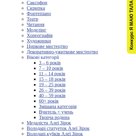
Конкурс Я МАЮ ТАЛАНТ!
Саксофон
Скрипка
Фортепіано
Театр
Читання
Моделінг
Хореографія
Художники
Циркове мистецтво
Декоративно-ужиткове мистецтво
Вікові категорії
3 – 6 років
7 – 10 років
11 – 14 років
15 – 18 років
19 – 25 років
26 – 39 років
40 – 59 років
60+ років
Змішана категорія
Вчитель + учень
Творча родина
Медалісти Алеї Зірок
Володарі статуеток Алеї Зірок
Володарі кубків Алеї Зірок