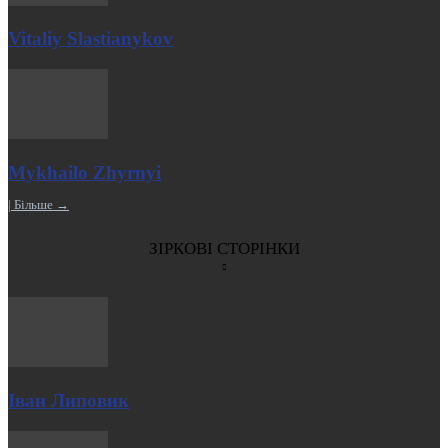
Vitaliy Slastianykov
Mykhailo Zhyrnyi
| Більше →
ЗІРКОВІ СТОРІНКИ
Іван Липовик