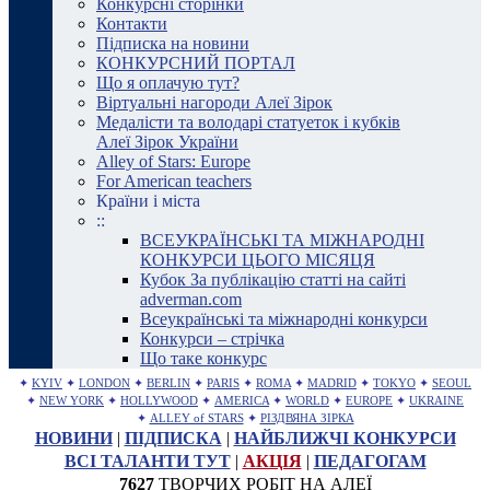
Конкурсні сторінки
Контакти
Підписка на новини
КОНКУРСНИЙ ПОРТАЛ
Що я оплачую тут?
Віртуальні нагороди Алеї Зірок
Медалісти та володарі статуеток і кубків
Алеї Зірок України
Alley of Stars: Europe
For American teachers
Країни і міста
::
ВСЕУКРАЇНСЬКІ ТА МІЖНАРОДНІ
КОНКУРСИ ЦЬОГО МІСЯЦЯ
Кубок За публікацію статті на сайті
adverman.com
Всеукраїнські та міжнародні конкурси
Конкурси – стрічка
Що таке конкурс
✦
KYIV
✦
LONDON
✦
BERLIN
✦
PARIS
✦
ROMA
✦
MADRID
✦
TOKYO
✦
SEOUL
✦
NEW YORK
✦
HOLLYWOOD
✦
AMERICA
✦
WORLD
✦
EUROPE
✦
UKRAINE
✦
ALLEY of STARS
✦
РІЗДВЯНА ЗІРКА
НОВИНИ
|
ПІДПИСКА
|
НАЙБЛИЖЧІ КОНКУРСИ
ВСІ ТАЛАНТИ ТУТ
|
АКЦІЯ
|
ПЕДАГОГАМ
7627
ТВОРЧИХ РОБІТ НА АЛЕЇ