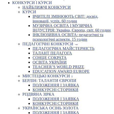
КОНКУРСИ І КУРСИ
НАЙБЛИЖЧІ КОНКУРСИ
КУРСИ
ВЧИТЕЛІ ЗМІНЮЮТЬ СВІТ: досвід,
інновації, успіх. 60 годин
МУЗИЧНА ОСВІТА І МУЗИЧНА
ІНДУСТРІЯ: Україна, Європа, світ. 60 годин
ІНКЛЮЗИВНА ОСВІТА: педагогічні та
психологічні аспекти. 15 годин
ПЕДАГОГІЧНІ КОНКУРСИ →
ПЕДАГОГІЧНА МАЙСТЕРНІСТЬ
ТАЛАНТ ПЕДАГОГА
СОНЦЕ СОКРАТА
ОСВІТА УКРАЇНИ
TEACHER’S WORLD PRIZE
EDUCATION AWARD EUROPE
МИСТЕЦЬКІ КОНКУРСИ ↓
БЕРЛІН: ТАЛАНТИ ЄВРОПИ
ПОЛОЖЕННЯ І ЗАЯВКА
КОНКУРСНІ СТОРІНКИ
РІЗДВЯНА ЗІРКА
ПОЛОЖЕННЯ І ЗАЯВКА
КОНКУРСНІ СТОРІНКИ
УКРАЇНСЬКА ОСІНЬ ЗОЛОТА
ПОЛОЖЕННЯ І ЗАЯВКА