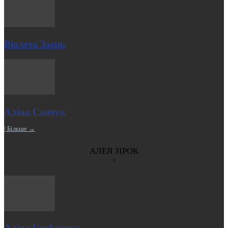
Віолета Заєць
Аліна Савчук
| Більше →
АЛЕЯ ЗІРОК
Аліна Гарбарчук