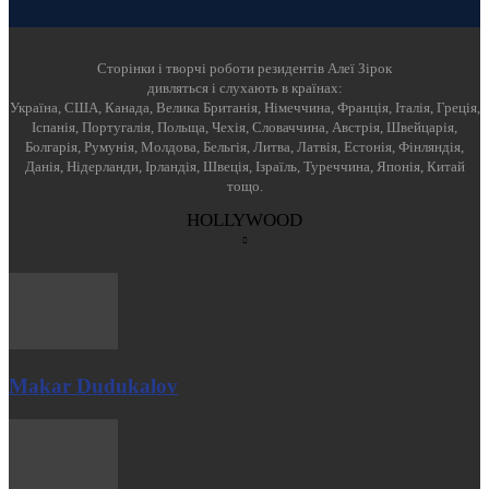
Cторінки і творчі роботи резидентів Алеї Зірок
дивляться і слухають в країнах:
Україна, США, Канада, Велика Британія, Німеччина, Франція, Італія, Греція,
Іспанія, Португалія, Польща, Чехія, Словаччина, Австрія, Швейцарія,
Болгарія, Румунія, Молдова, Бельгія, Литва, Латвія, Естонія, Фінляндія,
Данія, Нідерланди, Ірландія, Швеція, Ізраїль, Туреччина, Японія, Китай
тощо.
HOLLYWOOD
Makar Dudukalov