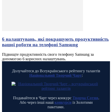
6 налаштувань, які покращують продуктивність
вашої роботи на телефоні Samsung
Підвищте продуктивність свого телефону Samsung за
допомогою 6 корисних налаштувань.
Долучайтеся до Всеукраїнського рейтингу талантів
Національний Творчий Чарт
:
Подавайтеся в Чарт через конкурс
Творча Сотня
.
Або через інші наші
конкурси
із Золотими
пакетами.