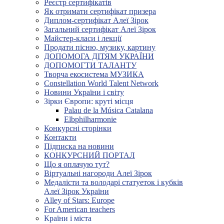
Реєстр сертифікатів
Як отримати сертифікат призера
Диплом-сертифікат Алеї Зірок
Загальний сертифікат Алеї Зірок
Майстер-класи і лекції
Продати пісню, музику, картину
ДОПОМОГА ДІТЯМ УКРАЇНИ
ДОПОМОГТИ ТАЛАНТУ
Творча екосистема МУЗИКА
Constellation World Talent Network
Новини України і світу
Зірки Європи: круті місця
Palau de la Música Catalana
Elbphilharmonie
Конкурсні сторінки
Контакти
Підписка на новини
КОНКУРСНИЙ ПОРТАЛ
Що я оплачую тут?
Віртуальні нагороди Алеї Зірок
Медалісти та володарі статуеток і кубків
Алеї Зірок України
Alley of Stars: Europe
For American teachers
Країни і міста