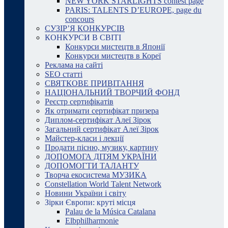
NEW YORK STARLIGHTS contest page
PARIS: TALENTS D’EUROPE, page du
concours
СУЗІР’Я КОНКУРСІВ
КОНКУРСИ В СВІТІ
Конкурси мистецтв в Японії
Конкурси мистецтв в Кореї
Реклама на сайті
SEO статті
СВЯТКОВЕ ПРИВІТАННЯ
НАЦІОНАЛЬНИЙ ТВОРЧИЙ ФОНД
Реєстр сертифікатів
Як отримати сертифікат призера
Диплом-сертифікат Алеї Зірок
Загальний сертифікат Алеї Зірок
Майстер-класи і лекції
Продати пісню, музику, картину
ДОПОМОГА ДІТЯМ УКРАЇНИ
ДОПОМОГТИ ТАЛАНТУ
Творча екосистема МУЗИКА
Constellation World Talent Network
Новини України і світу
Зірки Європи: круті місця
Palau de la Música Catalana
Elbphilharmonie