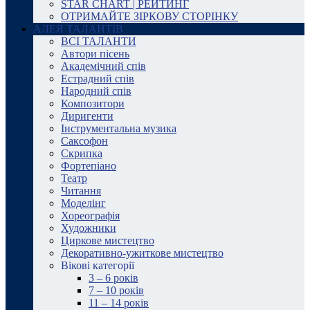
STAR CHART | РЕЙТИНГ
ОТРИМАЙТЕ ЗІРКОВУ СТОРІНКУ
АЛЕЯ ТАЛАНТІВ
ВСІ ТАЛАНТИ
Автори пісень
Академічний спів
Естрадний спів
Народний спів
Композитори
Диригенти
Інструментальна музика
Саксофон
Скрипка
Фортепіано
Театр
Читання
Моделінг
Хореографія
Художники
Циркове мистецтво
Декоративно-ужиткове мистецтво
Вікові категорії
3 – 6 років
7 – 10 років
11 – 14 років