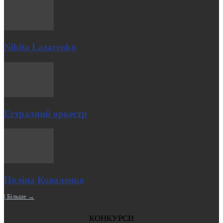
Nikita Lazarenko
Естрадний оркестр
Поліна Коваленко
| Більше →
КОНКУРСИ