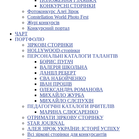
ПОЛОЖЕННЯ І ЗАЯВКА
КОНКУРСНІ СТОРІНКИ
Фотоконкурс Алеї Зірок
Constellation World Photo Fest
Журі конкурсів
Конкурсний портал
ЧАРТ
ПОРТФОЛІО
ЗІРКОВІ СТОРІНКИ
HOLLYWOOD-сторінки
ПЕРСОНАЛЬНІ КАТАЛОГИ ТАЛАНТІВ
БОРИС ПУГАЧ
ВАЛЕРІЯ ШКОЛЬНА
ДАНІІЛ РЕБЕРТ
ЄВА НАБОЙЧЕНКО
ІВАН ПРОЦІВ
ОЛЕКСАНДРА РОМАНОВА
МИХАЙЛО ЖУРБА
МИХАЙЛО СЛЄПУХІН
ПЕДАГОГІЧНІ КАТАЛОГИ ВЧИТЕЛІВ
МАРИНА СЛЮСАРЕНКО
ОТРИМАТИ ЗІРКОВУ СТОРІНКУ
STAR JOURNAL
АЛЕЯ ЗІРОК УКРАЇНИ: ІСТОРІЇ УСПІХУ
Всі зіркові сторінки для конкурсантів