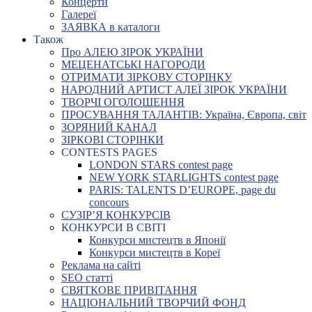
Концерти
Галереї
ЗАЯВКА в каталоги
Також
Про АЛЕЮ ЗІРОК УКРАЇНИ
МЕЦЕНАТСЬКІ НАГОРОДИ
ОТРИМАТИ ЗІРКОВУ СТОРІНКУ
НАРОДНИЙ АРТИСТ АЛЕЇ ЗІРОК УКРАЇНИ
ТВОРЧІ ОГОЛОШЕННЯ
ПРОСУВАННЯ ТАЛАНТІВ: Україна, Європа, світ
ЗОРЯНИЙ КАНАЛ
ЗІРКОВІ СТОРІНКИ
CONTESTS PAGES
LONDON STARS contest page
NEW YORK STARLIGHTS contest page
PARIS: TALENTS D’EUROPE, page du
concours
СУЗІР’Я КОНКУРСІВ
КОНКУРСИ В СВІТІ
Конкурси мистецтв в Японії
Конкурси мистецтв в Кореї
Реклама на сайті
SEO статті
СВЯТКОВЕ ПРИВІТАННЯ
НАЦІОНАЛЬНИЙ ТВОРЧИЙ ФОНД