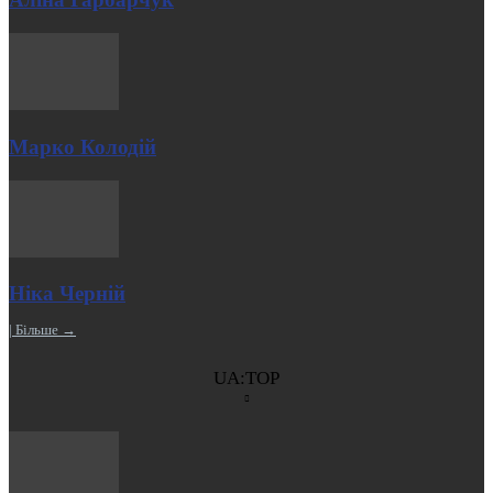
Марко Колодій
Ніка Черній
| Більше →
UA:TOP