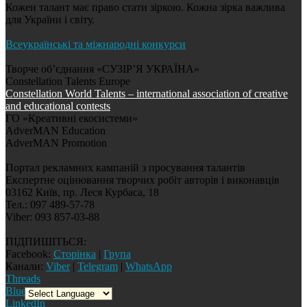
Кожен талант має право стати зіркою. Кожна зірка важлива
для України і світу.
Всеукраїнські та міжнародні конкурси
Творче об’єднання «СУЗІР’Я УКРАЇНА»
Constellation Talents Europe
Constellation World Talents – international association of creative
and educational contests
ГО «Креативні екосистеми»
AdverMAN Education
AdverMAN Promotion
Портал рекламних кампаній з просування талантів
Експертне оцінювання творчих робіт авторів і виконавців
03162 Київ, пр. Леся Курбаса, 18
Тел.: 097 489-57-78
Viber: 093 857-03-88
ПІДПИШІТЬСЯ:
Facebook:
Сторінка
|
Група
Канали:
Viber
|
Telegram
|
WhatsApp
Threads
Bluesky
LinkedIn