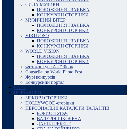
СИЛА МУЗИКИ
ПОЛОЖЕННЯ І ЗАЯВКА
КОНКУРСНІ СТОРІНКИ
МУЗИЧНИЙ ВІТЕР
ПОЛОЖЕННЯ І ЗАЯВКА
КОНКУРСНІ СТОРІНКИ
VIRTUOSO
ПОЛОЖЕННЯ І ЗАЯВКА
КОНКУРСНІ СТОРІНКИ
WORLD VISION
ПОЛОЖЕННЯ І ЗАЯВКА
КОНКУРСНІ СТОРІНКИ
Фотоконкурс Алеї Зірок
Constellation World Photo Fest
Журі конкурсів
Конкурсний портал
ЧАРТ
ПОРТФОЛІО
ЗІРКОВІ СТОРІНКИ
HOLLYWOOD-сторінки
ПЕРСОНАЛЬНІ КАТАЛОГИ ТАЛАНТІВ
БОРИС ПУГАЧ
ВАЛЕРІЯ ШКОЛЬНА
ДАНІІЛ РЕБЕРТ
ЄВА НАБОЙЧЕНКО