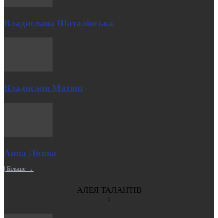
Владислава Шаталінська
Владислав Матяш
Анна Лісова
| Більше →
АЛЕЯ ТАЛАНТІВ