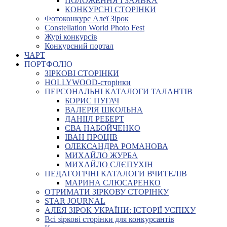
ПОЛОЖЕННЯ І ЗАЯВКА
КОНКУРСНІ СТОРІНКИ
Фотоконкурс Алеї Зірок
Constellation World Photo Fest
Журі конкурсів
Конкурсний портал
ЧАРТ
ПОРТФОЛІО
ЗІРКОВІ СТОРІНКИ
HOLLYWOOD-сторінки
ПЕРСОНАЛЬНІ КАТАЛОГИ ТАЛАНТІВ
БОРИС ПУГАЧ
ВАЛЕРІЯ ШКОЛЬНА
ДАНІІЛ РЕБЕРТ
ЄВА НАБОЙЧЕНКО
ІВАН ПРОЦІВ
ОЛЕКСАНДРА РОМАНОВА
МИХАЙЛО ЖУРБА
МИХАЙЛО СЛЄПУХІН
ПЕДАГОГІЧНІ КАТАЛОГИ ВЧИТЕЛІВ
МАРИНА СЛЮСАРЕНКО
ОТРИМАТИ ЗІРКОВУ СТОРІНКУ
STAR JOURNAL
АЛЕЯ ЗІРОК УКРАЇНИ: ІСТОРІЇ УСПІХУ
Всі зіркові сторінки для конкурсантів