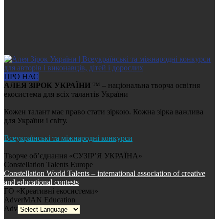
ПРО НАС
АЛЕЯ ЗІРОК УКРАЇНИ
™ – національна творча освітня
екосистема для всіх талантів України
Кожен талант має право стати зіркою. Кожна зірка важлива
для України і світу.
Всеукраїнські та міжнародні конкурси
Творче об’єднання «СУЗІР’Я УКРАЇНА»
Constellation Talents Europe
Constellation World Talents – international association of creative
and educational contests
ГО «Креативні екосистеми»
AdverMAN Education
AdverMAN Promotion