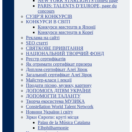
NEW YORK STARLIGHTS contest page
PARIS: TALENTS D’EUROPE, page du
concours
СУЗІР’Я КОНКУРСІВ
КОНКУРСИ В СВІТІ
Конкурси мистецтв в Японії
Конкурси мистецтв в Кореї
Реклама на сайті
SEO статті
СВЯТКОВЕ ПРИВІТАННЯ
НАЦІОНАЛЬНИЙ ТВОРЧИЙ ФОНД
Реєстр сертифікатів
Як отримати сертифікат призера
Диплом-сертифікат Алеї Зірок
Загальний сертифікат Алеї Зірок
Майстер-класи і лекції
Продати пісню, музику, картину
ДОПОМОГА ДІТЯМ УКРАЇНИ
ДОПОМОГТИ ТАЛАНТУ
Творча екосистема МУЗИКА
Constellation World Talent Network
Новини України і світу
Зірки Європи: круті місця
Palau de la Música Catalana
Elbphilharmonie