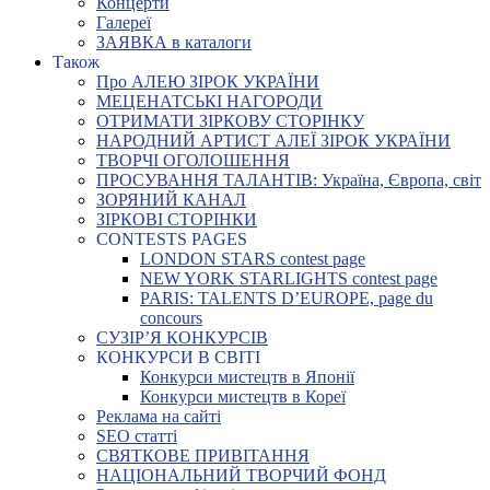
Концерти
Галереї
ЗАЯВКА в каталоги
Також
Про АЛЕЮ ЗІРОК УКРАЇНИ
МЕЦЕНАТСЬКІ НАГОРОДИ
ОТРИМАТИ ЗІРКОВУ СТОРІНКУ
НАРОДНИЙ АРТИСТ АЛЕЇ ЗІРОК УКРАЇНИ
ТВОРЧІ ОГОЛОШЕННЯ
ПРОСУВАННЯ ТАЛАНТІВ: Україна, Європа, світ
ЗОРЯНИЙ КАНАЛ
ЗІРКОВІ СТОРІНКИ
CONTESTS PAGES
LONDON STARS contest page
NEW YORK STARLIGHTS contest page
PARIS: TALENTS D’EUROPE, page du
concours
СУЗІР’Я КОНКУРСІВ
КОНКУРСИ В СВІТІ
Конкурси мистецтв в Японії
Конкурси мистецтв в Кореї
Реклама на сайті
SEO статті
СВЯТКОВЕ ПРИВІТАННЯ
НАЦІОНАЛЬНИЙ ТВОРЧИЙ ФОНД