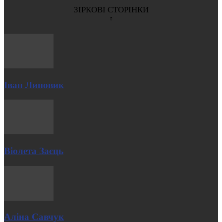
ЗІРКОВІ СТОРІНКИ
Іван Липовик
Віолета Заєць
Аліна Савчук