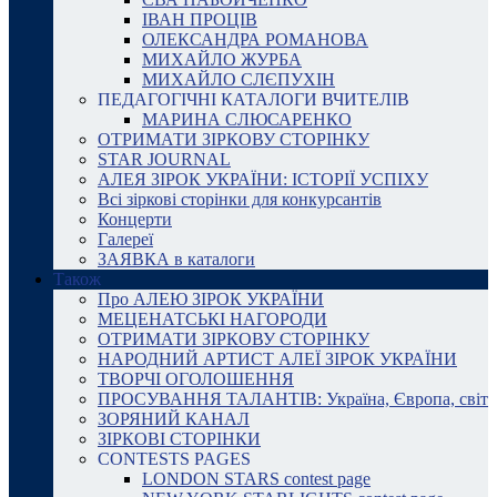
ІВАН ПРОЦІВ
ОЛЕКСАНДРА РОМАНОВА
МИХАЙЛО ЖУРБА
МИХАЙЛО СЛЄПУХІН
ПЕДАГОГІЧНІ КАТАЛОГИ ВЧИТЕЛІВ
МАРИНА СЛЮСАРЕНКО
ОТРИМАТИ ЗІРКОВУ СТОРІНКУ
STAR JOURNAL
АЛЕЯ ЗІРОК УКРАЇНИ: ІСТОРІЇ УСПІХУ
Всі зіркові сторінки для конкурсантів
Концерти
Галереї
ЗАЯВКА в каталоги
Також
Про АЛЕЮ ЗІРОК УКРАЇНИ
МЕЦЕНАТСЬКІ НАГОРОДИ
ОТРИМАТИ ЗІРКОВУ СТОРІНКУ
НАРОДНИЙ АРТИСТ АЛЕЇ ЗІРОК УКРАЇНИ
ТВОРЧІ ОГОЛОШЕННЯ
ПРОСУВАННЯ ТАЛАНТІВ: Україна, Європа, світ
ЗОРЯНИЙ КАНАЛ
ЗІРКОВІ СТОРІНКИ
CONTESTS PAGES
LONDON STARS contest page