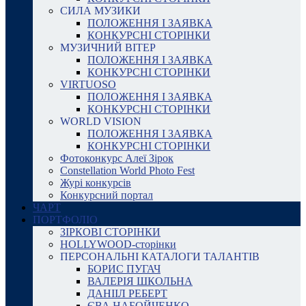
СИЛА МУЗИКИ
ПОЛОЖЕННЯ І ЗАЯВКА
КОНКУРСНІ СТОРІНКИ
МУЗИЧНИЙ ВІТЕР
ПОЛОЖЕННЯ І ЗАЯВКА
КОНКУРСНІ СТОРІНКИ
VIRTUOSO
ПОЛОЖЕННЯ І ЗАЯВКА
КОНКУРСНІ СТОРІНКИ
WORLD VISION
ПОЛОЖЕННЯ І ЗАЯВКА
КОНКУРСНІ СТОРІНКИ
Фотоконкурс Алеї Зірок
Constellation World Photo Fest
Журі конкурсів
Конкурсний портал
ЧАРТ
ПОРТФОЛІО
ЗІРКОВІ СТОРІНКИ
HOLLYWOOD-сторінки
ПЕРСОНАЛЬНІ КАТАЛОГИ ТАЛАНТІВ
БОРИС ПУГАЧ
ВАЛЕРІЯ ШКОЛЬНА
ДАНІІЛ РЕБЕРТ
ЄВА НАБОЙЧЕНКО