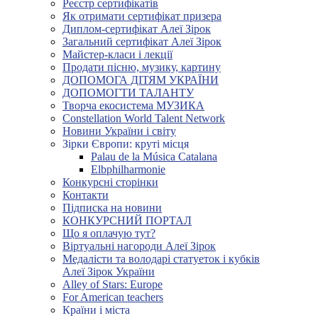
Реєстр сертифікатів
Як отримати сертифікат призера
Диплом-сертифікат Алеї Зірок
Загальний сертифікат Алеї Зірок
Майстер-класи і лекції
Продати пісню, музику, картину
ДОПОМОГА ДІТЯМ УКРАЇНИ
ДОПОМОГТИ ТАЛАНТУ
Творча екосистема МУЗИКА
Constellation World Talent Network
Новини України і світу
Зірки Європи: круті місця
Palau de la Música Catalana
Elbphilharmonie
Конкурсні сторінки
Контакти
Підписка на новини
КОНКУРСНИЙ ПОРТАЛ
Що я оплачую тут?
Віртуальні нагороди Алеї Зірок
Медалісти та володарі статуеток і кубків
Алеї Зірок України
Alley of Stars: Europe
For American teachers
Країни і міста