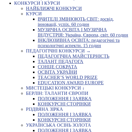
КОНКУРСИ І КУРСИ
НАЙБЛИЖЧІ КОНКУРСИ
КУРСИ
ВЧИТЕЛІ ЗМІНЮЮТЬ СВІТ: досвід,
інновації, успіх. 60 годин
МУЗИЧНА ОСВІТА І МУЗИЧНА
ІНДУСТРІЯ: Україна, Європа, світ. 60 годин
ІНКЛЮЗИВНА ОСВІТА: педагогічні та
психологічні аспекти. 15 годин
ПЕДАГОГІЧНІ КОНКУРСИ →
ПЕДАГОГІЧНА МАЙСТЕРНІСТЬ
ТАЛАНТ ПЕДАГОГА
СОНЦЕ СОКРАТА
ОСВІТА УКРАЇНИ
TEACHER’S WORLD PRIZE
EDUCATION AWARD EUROPE
МИСТЕЦЬКІ КОНКУРСИ ↓
БЕРЛІН: ТАЛАНТИ ЄВРОПИ
ПОЛОЖЕННЯ І ЗАЯВКА
КОНКУРСНІ СТОРІНКИ
РІЗДВЯНА ЗІРКА
ПОЛОЖЕННЯ І ЗАЯВКА
КОНКУРСНІ СТОРІНКИ
УКРАЇНСЬКА ОСІНЬ ЗОЛОТА
ПОЛОЖЕННЯ І ЗАЯВКА