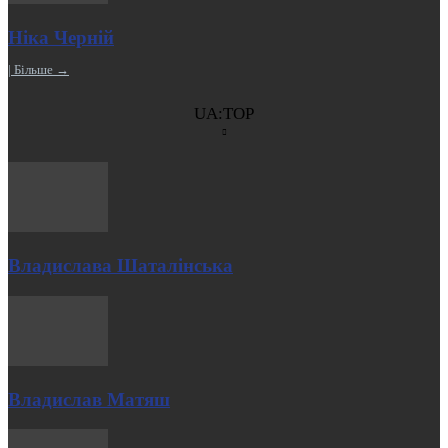
Ніка Черній
| Більше →
UA:TOP
Владислава Шаталінська
Владислав Матяш