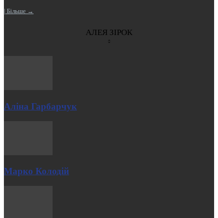
| Більше →
АЛЕЯ ЗІРОК
Аліна Гарбарчук
Марко Колодій