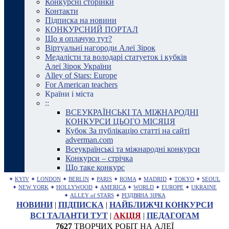
Конкурсні сторінки
Контакти
Підписка на новини
КОНКУРСНИЙ ПОРТАЛ
Що я оплачую тут?
Віртуальні нагороди Алеї Зірок
Медалісти та володарі статуеток і кубків
Алеї Зірок України
Alley of Stars: Europe
For American teachers
Країни і міста
::
ВСЕУКРАЇНСЬКІ ТА МІЖНАРОДНІ
КОНКУРСИ ЦЬОГО МІСЯЦЯ
Кубок За публікацію статті на сайті
adverman.com
Всеукраїнські та міжнародні конкурси
Конкурси – стрічка
Що таке конкурс
✦
KYIV
✦
LONDON
✦
BERLIN
✦
PARIS
✦
ROMA
✦
MADRID
✦
TOKYO
✦
SEOUL
✦
NEW YORK
✦
HOLLYWOOD
✦
AMERICA
✦
WORLD
✦
EUROPE
✦
UKRAINE
✦
ALLEY of STARS
✦
РІЗДВЯНА ЗІРКА
НОВИНИ
|
ПІДПИСКА
|
НАЙБЛИЖЧІ КОНКУРСИ
ВСІ ТАЛАНТИ ТУТ
|
АКЦІЯ
|
ПЕДАГОГАМ
7627
ТВОРЧИХ РОБІТ НА АЛЕЇ