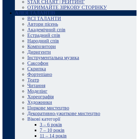
STAR CHART | РЕЙТИНГ
ОТРИМАЙТЕ ЗІРКОВУ СТОРІНКУ
АЛЕЯ ТАЛАНТІВ
ВСІ ТАЛАНТИ
Автори пісень
Академічний спів
Естрадний спів
Народний спів
Композитори
Диригенти
Інструментальна музика
Саксофон
Скрипка
Фортепіано
Театр
Читання
Моделінг
Хореографія
Художники
Циркове мистецтво
Декоративно-ужиткове мистецтво
Вікові категорії
3 – 6 років
7 – 10 років
11 – 14 років