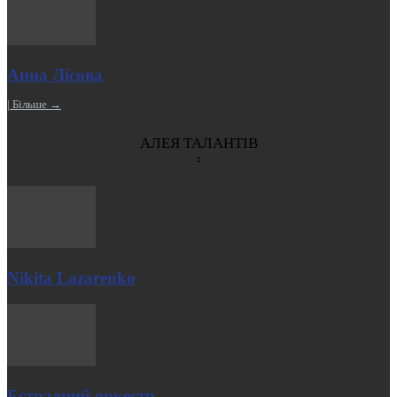
Анна Лісова
| Більше →
АЛЕЯ ТАЛАНТІВ
Nikita Lazarenko
Естрадний оркестр