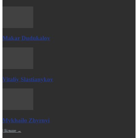
Makar Dudukalov
Vitaliy Slastianykov
Mykhailo Zhyrnyi
| Більше →