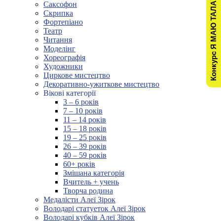
Конкурс Я МАЮ ТАЛАНТ!
Саксофон
Скрипка
Фортепіано
Театр
Читання
Моделінг
Хореографія
Художники
Циркове мистецтво
Декоративно-ужиткове мистецтво
Вікові категорії
3 – 6 років
7 – 10 років
11 – 14 років
15 – 18 років
19 – 25 років
26 – 39 років
40 – 59 років
60+ років
Змішана категорія
Вчитель + учень
Творча родина
Медалісти Алеї Зірок
Володарі статуеток Алеї Зірок
Володарі кубків Алеї Зірок