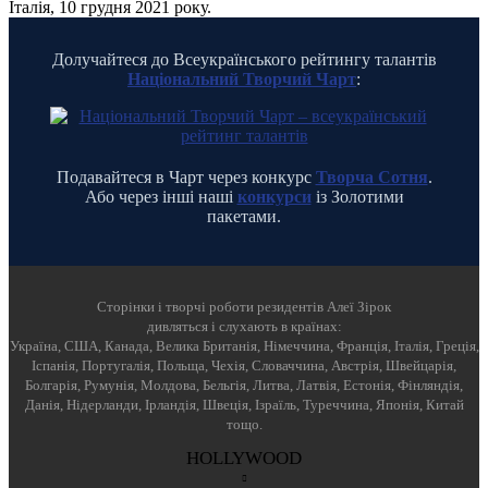
Італія, 10 грудня 2021 року.
Долучайтеся до Всеукраїнського рейтингу талантів
Національний Творчий Чарт
:
Подавайтеся в Чарт через конкурс
Творча Сотня
.
Або через інші наші
конкурси
із Золотими
пакетами.
Cторінки і творчі роботи резидентів Алеї Зірок
дивляться і слухають в країнах:
Україна, США, Канада, Велика Британія, Німеччина, Франція, Італія, Греція,
Іспанія, Португалія, Польща, Чехія, Словаччина, Австрія, Швейцарія,
Болгарія, Румунія, Молдова, Бельгія, Литва, Латвія, Естонія, Фінляндія,
Данія, Нідерланди, Ірландія, Швеція, Ізраїль, Туреччина, Японія, Китай
тощо.
HOLLYWOOD