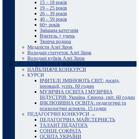
15 – 18 років
19 – 25 років
26 – 39 років
40 – 59 років
60+ років
Змішана категорія
Вчитель + учень
Творча родина
Медалісти Алеї Зірок
Володарі статуеток Алеї Зірок
Володарі кубків Алеї Зірок
КОНКУРСИ І КУРСИ
НАЙБЛИЖЧІ КОНКУРСИ
КУРСИ
ВЧИТЕЛІ ЗМІНЮЮТЬ СВІТ: досвід,
інновації, успіх. 60 годин
МУЗИЧНА ОСВІТА І МУЗИЧНА
ІНДУСТРІЯ: Україна, Європа, світ. 60 годин
ІНКЛЮЗИВНА ОСВІТА: педагогічні та
психологічні аспекти. 15 годин
ПЕДАГОГІЧНІ КОНКУРСИ →
ПЕДАГОГІЧНА МАЙСТЕРНІСТЬ
ТАЛАНТ ПЕДАГОГА
СОНЦЕ СОКРАТА
ОСВІТА УКРАЇНИ