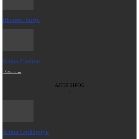
Віолета Заєць
Аліна Савчук
| Більше →
АЛЕЯ ЗІРОК
Аліна Гарбарчук