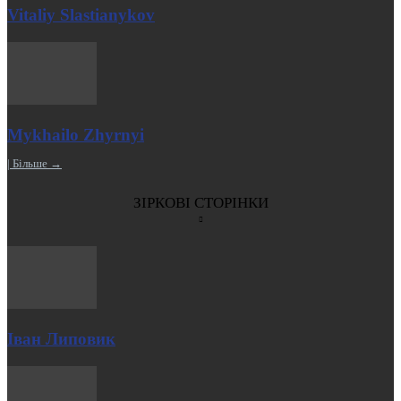
Vitaliy Slastianykov
Mykhailo Zhyrnyi
| Більше →
ЗІРКОВІ СТОРІНКИ
Іван Липовик