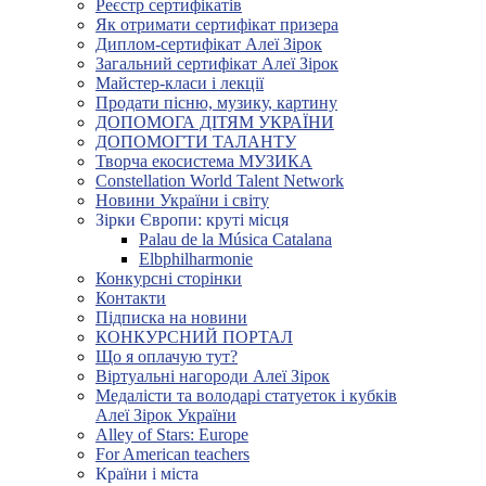
Реєстр сертифікатів
Як отримати сертифікат призера
Диплом-сертифікат Алеї Зірок
Загальний сертифікат Алеї Зірок
Майстер-класи і лекції
Продати пісню, музику, картину
ДОПОМОГА ДІТЯМ УКРАЇНИ
ДОПОМОГТИ ТАЛАНТУ
Творча екосистема МУЗИКА
Constellation World Talent Network
Новини України і світу
Зірки Європи: круті місця
Palau de la Música Catalana
Elbphilharmonie
Конкурсні сторінки
Контакти
Підписка на новини
КОНКУРСНИЙ ПОРТАЛ
Що я оплачую тут?
Віртуальні нагороди Алеї Зірок
Медалісти та володарі статуеток і кубків
Алеї Зірок України
Alley of Stars: Europe
For American teachers
Країни і міста