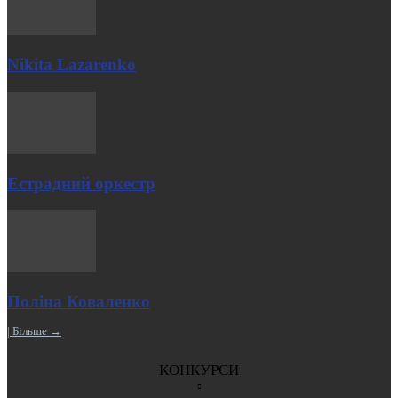
Nikita Lazarenko
Естрадний оркестр
Поліна Коваленко
| Більше →
КОНКУРСИ