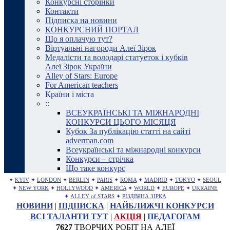
Конкурсні сторінки
Контакти
Підписка на новини
КОНКУРСНИЙ ПОРТАЛ
Що я оплачую тут?
Віртуальні нагороди Алеї Зірок
Медалісти та володарі статуеток і кубків
Алеї Зірок України
Alley of Stars: Europe
For American teachers
Країни і міста
::
ВСЕУКРАЇНСЬКІ ТА МІЖНАРОДНІ
КОНКУРСИ ЦЬОГО МІСЯЦЯ
Кубок За публікацію статті на сайті
adverman.com
Всеукраїнські та міжнародні конкурси
Конкурси – стрічка
Що таке конкурс
✦
KYIV
✦
LONDON
✦
BERLIN
✦
PARIS
✦
ROMA
✦
MADRID
✦
TOKYO
✦
SEOUL
✦
NEW YORK
✦
HOLLYWOOD
✦
AMERICA
✦
WORLD
✦
EUROPE
✦
UKRAINE
✦
ALLEY of STARS
✦
РІЗДВЯНА ЗІРКА
НОВИНИ
|
ПІДПИСКА
|
НАЙБЛИЖЧІ КОНКУРСИ
ВСІ ТАЛАНТИ ТУТ
|
АКЦІЯ
|
ПЕДАГОГАМ
7627
ТВОРЧИХ РОБІТ НА АЛЕЇ