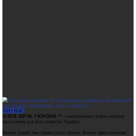
ПРО НАС
АЛЕЯ ЗІРОК УКРАЇНИ
™ – національна творча освітня
екосистема для всіх талантів України
Кожен талант має право стати зіркою. Кожна зірка важлива