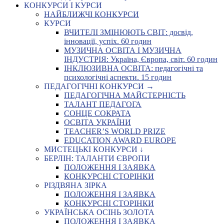
КОНКУРСИ І КУРСИ
НАЙБЛИЖЧІ КОНКУРСИ
КУРСИ
ВЧИТЕЛІ ЗМІНЮЮТЬ СВІТ: досвід,
інновації, успіх. 60 годин
МУЗИЧНА ОСВІТА І МУЗИЧНА
ІНДУСТРІЯ: Україна, Європа, світ. 60 годин
ІНКЛЮЗИВНА ОСВІТА: педагогічні та
психологічні аспекти. 15 годин
ПЕДАГОГІЧНІ КОНКУРСИ →
ПЕДАГОГІЧНА МАЙСТЕРНІСТЬ
ТАЛАНТ ПЕДАГОГА
СОНЦЕ СОКРАТА
ОСВІТА УКРАЇНИ
TEACHER’S WORLD PRIZE
EDUCATION AWARD EUROPE
МИСТЕЦЬКІ КОНКУРСИ ↓
БЕРЛІН: ТАЛАНТИ ЄВРОПИ
ПОЛОЖЕННЯ І ЗАЯВКА
КОНКУРСНІ СТОРІНКИ
РІЗДВЯНА ЗІРКА
ПОЛОЖЕННЯ І ЗАЯВКА
КОНКУРСНІ СТОРІНКИ
УКРАЇНСЬКА ОСІНЬ ЗОЛОТА
ПОЛОЖЕННЯ І ЗАЯВКА