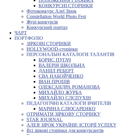
ПОЛОЖЕННЯ І ЗАЯВКА
КОНКУРСНІ СТОРІНКИ
Фотоконкурс Алеї Зірок
Constellation World Photo Fest
Журі конкурсів
Конкурсний портал
ЧАРТ
ПОРТФОЛІО
ЗІРКОВІ СТОРІНКИ
HOLLYWOOD-сторінки
ПЕРСОНАЛЬНІ КАТАЛОГИ ТАЛАНТІВ
БОРИС ПУГАЧ
ВАЛЕРІЯ ШКОЛЬНА
ДАНІІЛ РЕБЕРТ
ЄВА НАБОЙЧЕНКО
ІВАН ПРОЦІВ
ОЛЕКСАНДРА РОМАНОВА
МИХАЙЛО ЖУРБА
МИХАЙЛО СЛЄПУХІН
ПЕДАГОГІЧНІ КАТАЛОГИ ВЧИТЕЛІВ
МАРИНА СЛЮСАРЕНКО
ОТРИМАТИ ЗІРКОВУ СТОРІНКУ
STAR JOURNAL
АЛЕЯ ЗІРОК УКРАЇНИ: ІСТОРІЇ УСПІХУ
Всі зіркові сторінки для конкурсантів