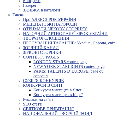
Концерти
Галереї
ЗАЯВКА в каталоги
Також
Про АЛЕЮ ЗІРОК УКРАЇНИ
МЕЦЕНАТСЬКІ НАГОРОДИ
ОТРИМАТИ ЗІРКОВУ СТОРІНКУ
НАРОДНИЙ АРТИСТ АЛЕЇ ЗІРОК УКРАЇНИ
ТВОРЧІ ОГОЛОШЕННЯ
ПРОСУВАННЯ ТАЛАНТІВ: Україна, Європа, світ
ЗОРЯНИЙ КАНАЛ
ЗІРКОВІ СТОРІНКИ
CONTESTS PAGES
LONDON STARS contest page
NEW YORK STARLIGHTS contest page
PARIS: TALENTS D’EUROPE, page du
concours
СУЗІР’Я КОНКУРСІВ
КОНКУРСИ В СВІТІ
Конкурси мистецтв в Японії
Конкурси мистецтв в Кореї
Реклама на сайті
SEO статті
СВЯТКОВЕ ПРИВІТАННЯ
НАЦІОНАЛЬНИЙ ТВОРЧИЙ ФОНД