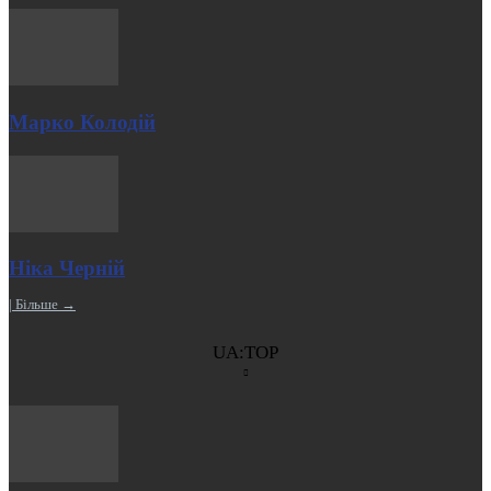
Марко Колодій
Ніка Черній
| Більше →
UA:TOP