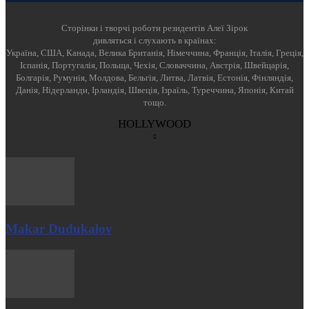
Cторінки і творчі роботи резидентів Алеї Зірок
дивляться і слухають в країнах:
Україна, США, Канада, Велика Британія, Німеччина, Франція, Італія, Греція,
Іспанія, Португалія, Польща, Чехія, Словаччина, Австрія, Швейцарія,
Болгарія, Румунія, Молдова, Бельгія, Литва, Латвія, Естонія, Фінляндія,
Данія, Нідерланди, Ірландія, Швеція, Ізраїль, Туреччина, Японія, Китай
тощо.
HOLLYWOOD
Makar Dudukalov