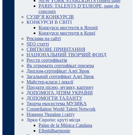
NEW YORK STARLIGHTS contest page
PARIS: TALENTS D’EUROPE, page du
concours
СУЗІР’Я КОНКУРСІВ
КОНКУРСИ В СВІТІ
Конкурси мистецтв в Японії
Конкурси мистецтв в Кореї
Реклама на сайті
SEO статті
СВЯТКОВЕ ПРИВІТАННЯ
НАЦІОНАЛЬНИЙ ТВОРЧИЙ ФОНД
Реєстр сертифікатів
Як отримати сертифікат призера
Диплом-сертифікат Алеї Зірок
Загальний сертифікат Алеї Зірок
Майстер-класи і лекції
Продати пісню, музику, картину
ДОПОМОГА ДІТЯМ УКРАЇНИ
ДОПОМОГТИ ТАЛАНТУ
Творча екосистема МУЗИКА
Constellation World Talent Network
Новини України і світу
Зірки Європи: круті місця
Palau de la Música Catalana
Elbphilharmonie