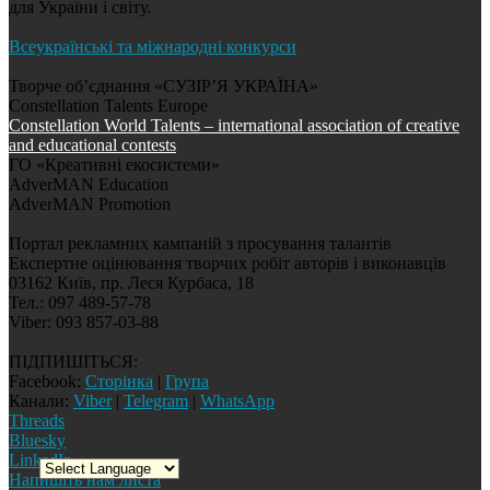
для України і світу.
Всеукраїнські та міжнародні конкурси
Творче об’єднання «СУЗІР’Я УКРАЇНА»
Constellation Talents Europe
Constellation World Talents – international association of creative
and educational contests
ГО «Креативні екосистеми»
AdverMAN Education
AdverMAN Promotion
Портал рекламних кампаній з просування талантів
Експертне оцінювання творчих робіт авторів і виконавців
03162 Київ, пр. Леся Курбаса, 18
Тел.: 097 489-57-78
Viber: 093 857-03-88
ПІДПИШІТЬСЯ:
Facebook:
Сторінка
|
Група
Канали:
Viber
|
Telegram
|
WhatsApp
Threads
Bluesky
LinkedIn
Напишіть нам листа