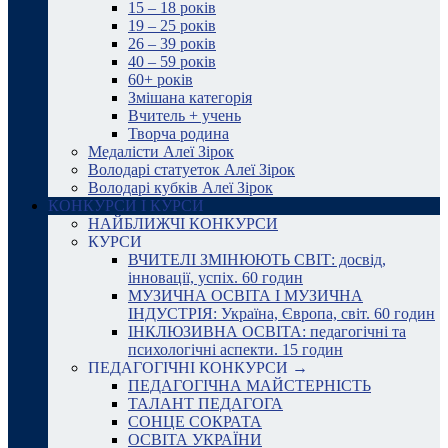
15 – 18 років
19 – 25 років
26 – 39 років
40 – 59 років
60+ років
Змішана категорія
Вчитель + учень
Творча родина
Медалісти Алеї Зірок
Володарі статуеток Алеї Зірок
Володарі кубків Алеї Зірок
КОНКУРСИ І КУРСИ
НАЙБЛИЖЧІ КОНКУРСИ
КУРСИ
ВЧИТЕЛІ ЗМІНЮЮТЬ СВІТ: досвід,
інновації, успіх. 60 годин
МУЗИЧНА ОСВІТА І МУЗИЧНА
ІНДУСТРІЯ: Україна, Європа, світ. 60 годин
ІНКЛЮЗИВНА ОСВІТА: педагогічні та
психологічні аспекти. 15 годин
ПЕДАГОГІЧНІ КОНКУРСИ →
ПЕДАГОГІЧНА МАЙСТЕРНІСТЬ
ТАЛАНТ ПЕДАГОГА
СОНЦЕ СОКРАТА
ОСВІТА УКРАЇНИ