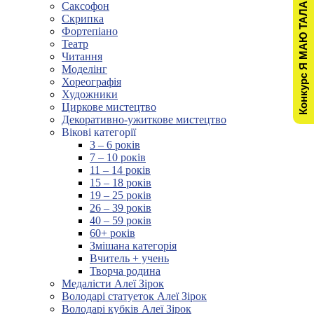
Конкурс Я МАЮ ТАЛАНТ!
Саксофон
Скрипка
Фортепіано
Театр
Читання
Моделінг
Хореографія
Художники
Циркове мистецтво
Декоративно-ужиткове мистецтво
Вікові категорії
3 – 6 років
7 – 10 років
11 – 14 років
15 – 18 років
19 – 25 років
26 – 39 років
40 – 59 років
60+ років
Змішана категорія
Вчитель + учень
Творча родина
Медалісти Алеї Зірок
Володарі статуеток Алеї Зірок
Володарі кубків Алеї Зірок