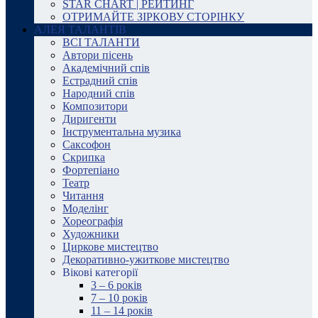
STAR CHART | РЕЙТИНГ
ОТРИМАЙТЕ ЗІРКОВУ СТОРІНКУ
АЛЕЯ ТАЛАНТІВ
ВСІ ТАЛАНТИ
Автори пісень
Академічний спів
Естрадний спів
Народний спів
Композитори
Диригенти
Інструментальна музика
Саксофон
Скрипка
Фортепіано
Театр
Читання
Моделінг
Хореографія
Художники
Циркове мистецтво
Декоративно-ужиткове мистецтво
Вікові категорії
3 – 6 років
7 – 10 років
11 – 14 років