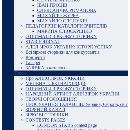
ІВАН ПРОЦІВ
ОЛЕКСАНДРА РОМАНОВА
МИХАЙЛО ЖУРБА
МИХАЙЛО СЛЄПУХІН
ПЕДАГОГІЧНІ КАТАЛОГИ ВЧИТЕЛІВ
МАРИНА СЛЮСАРЕНКО
ОТРИМАТИ ЗІРКОВУ СТОРІНКУ
STAR JOURNAL
АЛЕЯ ЗІРОК УКРАЇНИ: ІСТОРІЇ УСПІХУ
Всі зіркові сторінки для конкурсантів
Концерти
Галереї
ЗАЯВКА в каталоги
Також
Про АЛЕЮ ЗІРОК УКРАЇНИ
МЕЦЕНАТСЬКІ НАГОРОДИ
ОТРИМАТИ ЗІРКОВУ СТОРІНКУ
НАРОДНИЙ АРТИСТ АЛЕЇ ЗІРОК УКРАЇНИ
ТВОРЧІ ОГОЛОШЕННЯ
ПРОСУВАННЯ ТАЛАНТІВ: Україна, Європа, світ
ЗОРЯНИЙ КАНАЛ
ЗІРКОВІ СТОРІНКИ
CONTESTS PAGES
LONDON STARS contest page