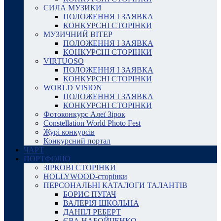
СИЛА МУЗИКИ
ПОЛОЖЕННЯ І ЗАЯВКА
КОНКУРСНІ СТОРІНКИ
МУЗИЧНИЙ ВІТЕР
ПОЛОЖЕННЯ І ЗАЯВКА
КОНКУРСНІ СТОРІНКИ
VIRTUOSO
ПОЛОЖЕННЯ І ЗАЯВКА
КОНКУРСНІ СТОРІНКИ
WORLD VISION
ПОЛОЖЕННЯ І ЗАЯВКА
КОНКУРСНІ СТОРІНКИ
Фотоконкурс Алеї Зірок
Constellation World Photo Fest
Журі конкурсів
Конкурсний портал
ЧАРТ
ПОРТФОЛІО
ЗІРКОВІ СТОРІНКИ
HOLLYWOOD-сторінки
ПЕРСОНАЛЬНІ КАТАЛОГИ ТАЛАНТІВ
БОРИС ПУГАЧ
ВАЛЕРІЯ ШКОЛЬНА
ДАНІІЛ РЕБЕРТ
ЄВА НАБОЙЧЕНКО