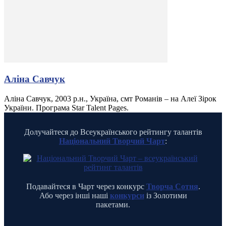
Аліна Савчук
Аліна Савчук, 2003 р.н., Україна, смт Романів – на Алеї Зірок
України. Програма Star Talent Pages.
Долучайтеся до Всеукраїнського рейтингу талантів
Національний Творчий Чарт
:
Подавайтеся в Чарт через конкурс
Творча Сотня
.
Або через інші наші
конкурси
із Золотими
пакетами.