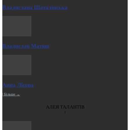
Владислава Шаталінська
Владислав Матяш
Анна Лісова
| Більше →
АЛЕЯ ТАЛАНТІВ