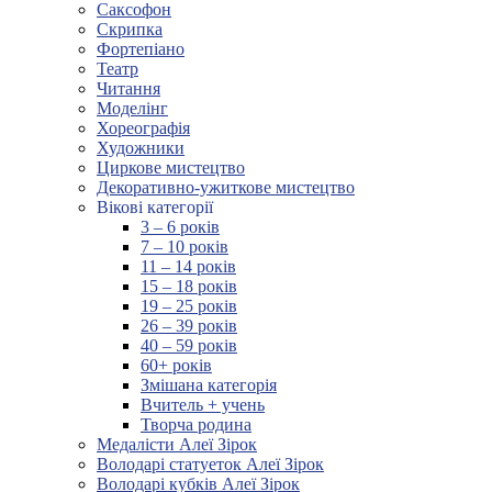
Саксофон
Скрипка
Фортепіано
Театр
Читання
Моделінг
Хореографія
Художники
Циркове мистецтво
Декоративно-ужиткове мистецтво
Вікові категорії
3 – 6 років
7 – 10 років
11 – 14 років
15 – 18 років
19 – 25 років
26 – 39 років
40 – 59 років
60+ років
Змішана категорія
Вчитель + учень
Творча родина
Медалісти Алеї Зірок
Володарі статуеток Алеї Зірок
Володарі кубків Алеї Зірок