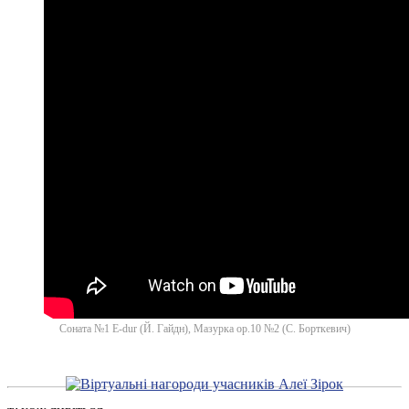
Соната №1 E-dur (Й. Гайдн), Мазурка ор.10 №2 (С. Борткевич)