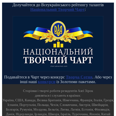
Долучайтеся до Всеукраїнського рейтингу талантів
Національний Творчий Чарт
:
Подавайтеся в Чарт через конкурс
Творча Сотня
. Або через
інші наші
конкурси
із Золотими пакетами.
Cторінки і творчі роботи резидентів Алеї Зірок
дивляться і слухають в країнах:
Україна, США, Канада, Велика Британія, Німеччина, Франція, Італія, Греція,
Іспанія, Португалія, Польща, Чехія, Словаччина, Австрія, Швейцарія,
Болгарія, Румунія, Молдова, Бельгія, Литва, Латвія, Естонія, Фінляндія,
Данія, Нідерланди, Ірландія, Швеція, Ізраїль, Туреччина, Японія, Китай