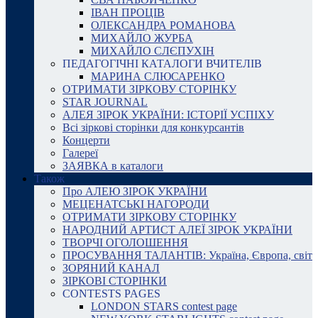
ІВАН ПРОЦІВ
ОЛЕКСАНДРА РОМАНОВА
МИХАЙЛО ЖУРБА
МИХАЙЛО СЛЄПУХІН
ПЕДАГОГІЧНІ КАТАЛОГИ ВЧИТЕЛІВ
МАРИНА СЛЮСАРЕНКО
ОТРИМАТИ ЗІРКОВУ СТОРІНКУ
STAR JOURNAL
АЛЕЯ ЗІРОК УКРАЇНИ: ІСТОРІЇ УСПІХУ
Всі зіркові сторінки для конкурсантів
Концерти
Галереї
ЗАЯВКА в каталоги
Також
Про АЛЕЮ ЗІРОК УКРАЇНИ
МЕЦЕНАТСЬКІ НАГОРОДИ
ОТРИМАТИ ЗІРКОВУ СТОРІНКУ
НАРОДНИЙ АРТИСТ АЛЕЇ ЗІРОК УКРАЇНИ
ТВОРЧІ ОГОЛОШЕННЯ
ПРОСУВАННЯ ТАЛАНТІВ: Україна, Європа, світ
ЗОРЯНИЙ КАНАЛ
ЗІРКОВІ СТОРІНКИ
CONTESTS PAGES
LONDON STARS contest page