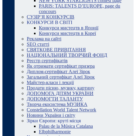
NEW YORK STARLIGHTS contest page
PARIS: TALENTS D’EUROPE, page du
concours
СУЗІР’Я КОНКУРСІВ
КОНКУРСИ В СВІТІ
Конкурси мистецтв в Японії
Конкурси мистецтв в Кореї
Реклама на сайті
SEO статті
СВЯТКОВЕ ПРИВІТАННЯ
НАЦІОНАЛЬНИЙ ТВОРЧИЙ ФОНД
Реєстр сертифікатів
Як отримати сертифікат призера
Диплом-сертифікат Алеї Зірок
Загальний сертифікат Алеї Зірок
Майстер-класи і лекції
Продати пісню, музику, картину
ДОПОМОГА ДІТЯМ УКРАЇНИ
ДОПОМОГТИ ТАЛАНТУ
Творча екосистема МУЗИКА
Constellation World Talent Network
Новини України і світу
Зірки Європи: круті місця
Palau de la Música Catalana
Elbphilharmonie