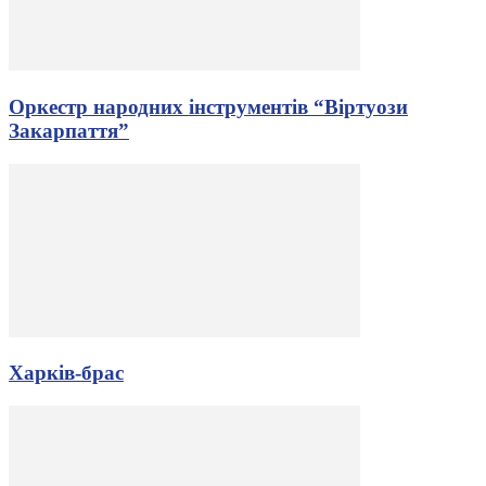
Оркестр народних інструментів “Віртуози
Закарпаття”
Харків-брас