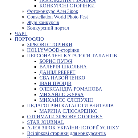
ПОЛОЖЕННЯ І ЗАЯВКА
КОНКУРСНІ СТОРІНКИ
Фотоконкурс Алеї Зірок
Constellation World Photo Fest
Журі конкурсів
Конкурсний портал
ЧАРТ
ПОРТФОЛІО
ЗІРКОВІ СТОРІНКИ
HOLLYWOOD-сторінки
ПЕРСОНАЛЬНІ КАТАЛОГИ ТАЛАНТІВ
БОРИС ПУГАЧ
ВАЛЕРІЯ ШКОЛЬНА
ДАНІІЛ РЕБЕРТ
ЄВА НАБОЙЧЕНКО
ІВАН ПРОЦІВ
ОЛЕКСАНДРА РОМАНОВА
МИХАЙЛО ЖУРБА
МИХАЙЛО СЛЄПУХІН
ПЕДАГОГІЧНІ КАТАЛОГИ ВЧИТЕЛІВ
МАРИНА СЛЮСАРЕНКО
ОТРИМАТИ ЗІРКОВУ СТОРІНКУ
STAR JOURNAL
АЛЕЯ ЗІРОК УКРАЇНИ: ІСТОРІЇ УСПІХУ
Всі зіркові сторінки для конкурсантів