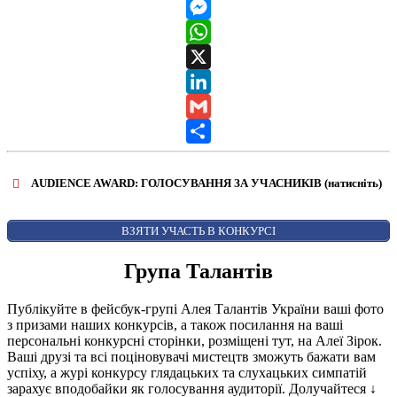
Telegram
Messenger
WhatsApp
X
LinkedIn
Gmail
Share
AUDIENCE AWARD: ГОЛОСУВАННЯ ЗА УЧАСНИКІВ (натисніть)
ВІДКРИТИ ФОРМУ ДЛЯ ГОЛОСУВАННЯ
AUDIENCE AWARD
ВЗЯТИ УЧАСТЬ В КОНКУРСІ
Група Талантів
Публікуйте в фейсбук-групі Алея Талантів України ваші фото
з призами наших конкурсів, а також посилання на ваші
персональні конкурсні сторінки, розміщені тут, на Алеї Зірок.
Ваші друзі та всі поціновувачі мистецтв зможуть бажати вам
успіху, а журі конкурсу глядацьких та слухацьких симпатій
зарахує вподобайки як голосування аудиторії. Долучайтеся
↓