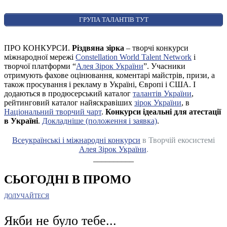
ГРУПА ТАЛАНТІВ ТУТ
ПРО КОНКУРСИ.
Різдвяна зірка
– творчі конкурси
міжнародної мережі
Constellation World Talent Network
і
творчої платформи “
Алея Зірок України
”. Учасники
отримують фахове оцінювання, коментарі майстрів, призи, а
також просування і рекламу в Україні, Європі і США. І
додаються в продюсерський каталог
талантів України
,
рейтинговий каталог найяскравіших
зірок України
, в
Національний творчий чарт
.
Конкурси ідеальні для атестації
в Україні
.
Докладніше (положення і заявка)
.
Всеукраїнські і міжнародні конкурси
в Творчій екосистемі
Алея Зірок України
.
__________
СЬОГОДНІ В ПРОМО
ДОЛУЧАЙТЕСЯ
Якби не було тебе...