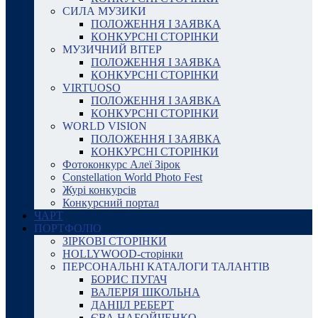
СИЛА МУЗИКИ
ПОЛОЖЕННЯ І ЗАЯВКА
КОНКУРСНІ СТОРІНКИ
МУЗИЧНИЙ ВІТЕР
ПОЛОЖЕННЯ І ЗАЯВКА
КОНКУРСНІ СТОРІНКИ
VIRTUOSO
ПОЛОЖЕННЯ І ЗАЯВКА
КОНКУРСНІ СТОРІНКИ
WORLD VISION
ПОЛОЖЕННЯ І ЗАЯВКА
КОНКУРСНІ СТОРІНКИ
Фотоконкурс Алеї Зірок
Constellation World Photo Fest
Журі конкурсів
Конкурсний портал
ЧАРТ
ПОРТФОЛІО
ЗІРКОВІ СТОРІНКИ
HOLLYWOOD-сторінки
ПЕРСОНАЛЬНІ КАТАЛОГИ ТАЛАНТІВ
БОРИС ПУГАЧ
ВАЛЕРІЯ ШКОЛЬНА
ДАНІІЛ РЕБЕРТ
ЄВА НАБОЙЧЕНКО