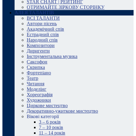
STAR CHART | РЕЙТИНГ
ОТРИМАЙТЕ ЗІРКОВУ СТОРІНКУ
АЛЕЯ ТАЛАНТІВ
ВСІ ТАЛАНТИ
Автори пісень
Академічний спів
Естрадний спів
Народний спів
Композитори
Диригенти
Інструментальна музика
Саксофон
Скрипка
Фортепіано
Театр
Читання
Моделінг
Хореографія
Художники
Циркове мистецтво
Декоративно-ужиткове мистецтво
Вікові категорії
3 – 6 років
7 – 10 років
11 – 14 років