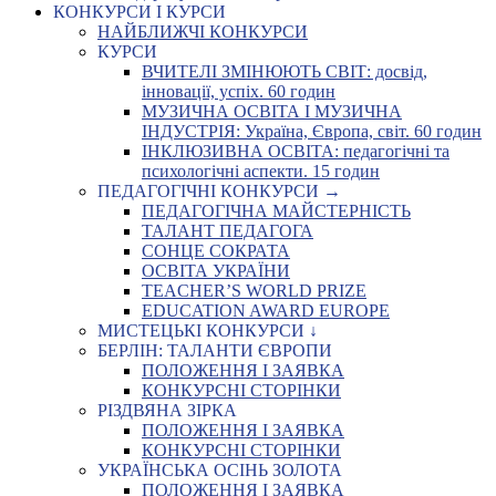
КОНКУРСИ І КУРСИ
НАЙБЛИЖЧІ КОНКУРСИ
КУРСИ
ВЧИТЕЛІ ЗМІНЮЮТЬ СВІТ: досвід,
інновації, успіх. 60 годин
МУЗИЧНА ОСВІТА І МУЗИЧНА
ІНДУСТРІЯ: Україна, Європа, світ. 60 годин
ІНКЛЮЗИВНА ОСВІТА: педагогічні та
психологічні аспекти. 15 годин
ПЕДАГОГІЧНІ КОНКУРСИ →
ПЕДАГОГІЧНА МАЙСТЕРНІСТЬ
ТАЛАНТ ПЕДАГОГА
СОНЦЕ СОКРАТА
ОСВІТА УКРАЇНИ
TEACHER’S WORLD PRIZE
EDUCATION AWARD EUROPE
МИСТЕЦЬКІ КОНКУРСИ ↓
БЕРЛІН: ТАЛАНТИ ЄВРОПИ
ПОЛОЖЕННЯ І ЗАЯВКА
КОНКУРСНІ СТОРІНКИ
РІЗДВЯНА ЗІРКА
ПОЛОЖЕННЯ І ЗАЯВКА
КОНКУРСНІ СТОРІНКИ
УКРАЇНСЬКА ОСІНЬ ЗОЛОТА
ПОЛОЖЕННЯ І ЗАЯВКА