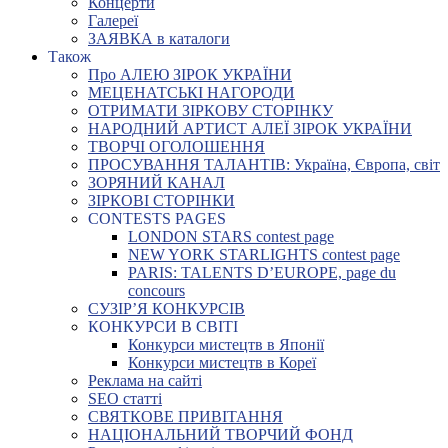
Концерти
Галереї
ЗАЯВКА в каталоги
Також
Про АЛЕЮ ЗІРОК УКРАЇНИ
МЕЦЕНАТСЬКІ НАГОРОДИ
ОТРИМАТИ ЗІРКОВУ СТОРІНКУ
НАРОДНИЙ АРТИСТ АЛЕЇ ЗІРОК УКРАЇНИ
ТВОРЧІ ОГОЛОШЕННЯ
ПРОСУВАННЯ ТАЛАНТІВ: Україна, Європа, світ
ЗОРЯНИЙ КАНАЛ
ЗІРКОВІ СТОРІНКИ
CONTESTS PAGES
LONDON STARS contest page
NEW YORK STARLIGHTS contest page
PARIS: TALENTS D’EUROPE, page du
concours
СУЗІР’Я КОНКУРСІВ
КОНКУРСИ В СВІТІ
Конкурси мистецтв в Японії
Конкурси мистецтв в Кореї
Реклама на сайті
SEO статті
СВЯТКОВЕ ПРИВІТАННЯ
НАЦІОНАЛЬНИЙ ТВОРЧИЙ ФОНД