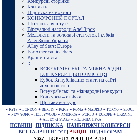
Конкурсні сторінки
Контакти
Підписка на новини
КОНКУРСНИЙ ПОРТАЛ
Що я оплачую тут?
Віртуальні нагороди Алеї Зірок
Медалісти та володарі статуеток і кубків
Алеї Зірок України
Alley of Stars: Europe
For American teachers
Країни і міста
::
ВСЕУКРАЇНСЬКІ ТА МІЖНАРОДНІ
КОНКУРСИ ЦЬОГО МІСЯЦЯ
Кубок За публікацію статті на сайті
adverman.com
Всеукраїнські та міжнародні конкурси
Конкурси – стрічка
Що таке конкурс
✦
KYIV
✦
LONDON
✦
BERLIN
✦
PARIS
✦
ROMA
✦
MADRID
✦
TOKYO
✦
SEOUL
✦
NEW YORK
✦
HOLLYWOOD
✦
AMERICA
✦
WORLD
✦
EUROPE
✦
UKRAINE
✦
ALLEY of STARS
✦
РІЗДВЯНА ЗІРКА
НОВИНИ
|
ПІДПИСКА
|
НАЙБЛИЖЧІ КОНКУРСИ
ВСІ ТАЛАНТИ ТУТ
|
АКЦІЯ
|
ПЕДАГОГАМ
7627
ТВОРЧИХ РОБІТ НА АЛЕЇ