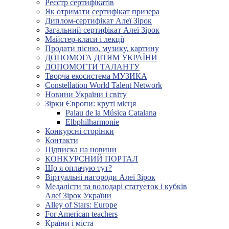
Реєстр сертифікатів
Як отримати сертифікат призера
Диплом-сертифікат Алеї Зірок
Загальний сертифікат Алеї Зірок
Майстер-класи і лекції
Продати пісню, музику, картину
ДОПОМОГА ДІТЯМ УКРАЇНИ
ДОПОМОГТИ ТАЛАНТУ
Творча екосистема МУЗИКА
Constellation World Talent Network
Новини України і світу
Зірки Європи: круті місця
Palau de la Música Catalana
Elbphilharmonie
Конкурсні сторінки
Контакти
Підписка на новини
КОНКУРСНИЙ ПОРТАЛ
Що я оплачую тут?
Віртуальні нагороди Алеї Зірок
Медалісти та володарі статуеток і кубків
Алеї Зірок України
Alley of Stars: Europe
For American teachers
Країни і міста