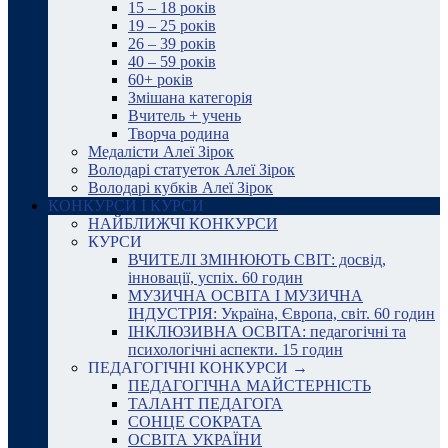
15 – 18 років
19 – 25 років
26 – 39 років
40 – 59 років
60+ років
Змішана категорія
Вчитель + учень
Творча родина
Медалісти Алеї Зірок
Володарі статуеток Алеї Зірок
Володарі кубків Алеї Зірок
КОНКУРСИ І КУРСИ
НАЙБЛИЖЧІ КОНКУРСИ
КУРСИ
ВЧИТЕЛІ ЗМІНЮЮТЬ СВІТ: досвід,
інновації, успіх. 60 годин
МУЗИЧНА ОСВІТА І МУЗИЧНА
ІНДУСТРІЯ: Україна, Європа, світ. 60 годин
ІНКЛЮЗИВНА ОСВІТА: педагогічні та
психологічні аспекти. 15 годин
ПЕДАГОГІЧНІ КОНКУРСИ →
ПЕДАГОГІЧНА МАЙСТЕРНІСТЬ
ТАЛАНТ ПЕДАГОГА
СОНЦЕ СОКРАТА
ОСВІТА УКРАЇНИ