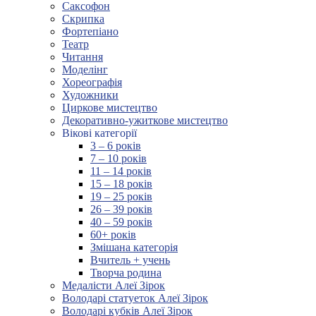
Саксофон
Скрипка
Фортепіано
Театр
Читання
Моделінг
Хореографія
Художники
Циркове мистецтво
Декоративно-ужиткове мистецтво
Вікові категорії
3 – 6 років
7 – 10 років
11 – 14 років
15 – 18 років
19 – 25 років
26 – 39 років
40 – 59 років
60+ років
Змішана категорія
Вчитель + учень
Творча родина
Медалісти Алеї Зірок
Володарі статуеток Алеї Зірок
Володарі кубків Алеї Зірок