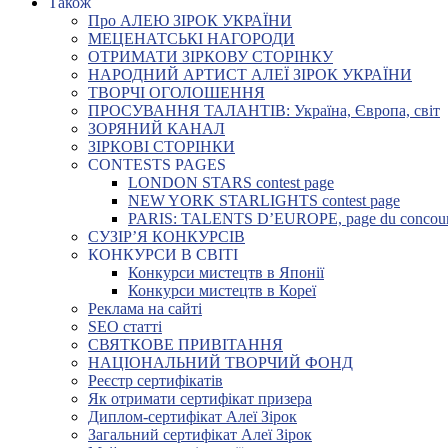
Також
Про АЛЕЮ ЗІРОК УКРАЇНИ
МЕЦЕНАТСЬКІ НАГОРОДИ
ОТРИМАТИ ЗІРКОВУ СТОРІНКУ
НАРОДНИЙ АРТИСТ АЛЕЇ ЗІРОК УКРАЇНИ
ТВОРЧІ ОГОЛОШЕННЯ
ПРОСУВАННЯ ТАЛАНТІВ: Україна, Європа, світ
ЗОРЯНИЙ КАНАЛ
ЗІРКОВІ СТОРІНКИ
CONTESTS PAGES
LONDON STARS contest page
NEW YORK STARLIGHTS contest page
PARIS: TALENTS D’EUROPE, page du concou
СУЗІР’Я КОНКУРСІВ
КОНКУРСИ В СВІТІ
Конкурси мистецтв в Японії
Конкурси мистецтв в Кореї
Реклама на сайті
SEO статті
СВЯТКОВЕ ПРИВІТАННЯ
НАЦІОНАЛЬНИЙ ТВОРЧИЙ ФОНД
Реєстр сертифікатів
Як отримати сертифікат призера
Диплом-сертифікат Алеї Зірок
Загальний сертифікат Алеї Зірок