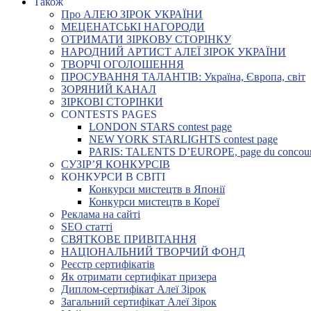
Також
Про АЛЕЮ ЗІРОК УКРАЇНИ
МЕЦЕНАТСЬКІ НАГОРОДИ
ОТРИМАТИ ЗІРКОВУ СТОРІНКУ
НАРОДНИЙ АРТИСТ АЛЕЇ ЗІРОК УКРАЇНИ
ТВОРЧІ ОГОЛОШЕННЯ
ПРОСУВАННЯ ТАЛАНТІВ: Україна, Європа, світ
ЗОРЯНИЙ КАНАЛ
ЗІРКОВІ СТОРІНКИ
CONTESTS PAGES
LONDON STARS contest page
NEW YORK STARLIGHTS contest page
PARIS: TALENTS D’EUROPE, page du concou
СУЗІР’Я КОНКУРСІВ
КОНКУРСИ В СВІТІ
Конкурси мистецтв в Японії
Конкурси мистецтв в Кореї
Реклама на сайті
SEO статті
СВЯТКОВЕ ПРИВІТАННЯ
НАЦІОНАЛЬНИЙ ТВОРЧИЙ ФОНД
Реєстр сертифікатів
Як отримати сертифікат призера
Диплом-сертифікат Алеї Зірок
Загальний сертифікат Алеї Зірок