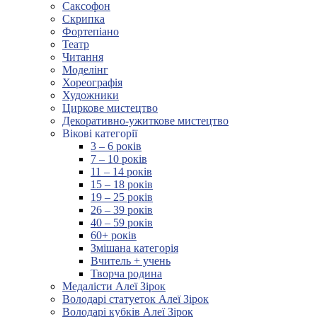
Саксофон
Скрипка
Фортепіано
Театр
Читання
Моделінг
Хореографія
Художники
Циркове мистецтво
Декоративно-ужиткове мистецтво
Вікові категорії
3 – 6 років
7 – 10 років
11 – 14 років
15 – 18 років
19 – 25 років
26 – 39 років
40 – 59 років
60+ років
Змішана категорія
Вчитель + учень
Творча родина
Медалісти Алеї Зірок
Володарі статуеток Алеї Зірок
Володарі кубків Алеї Зірок