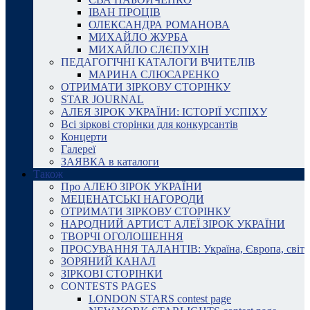
ІВАН ПРОЦІВ
ОЛЕКСАНДРА РОМАНОВА
МИХАЙЛО ЖУРБА
МИХАЙЛО СЛЄПУХІН
ПЕДАГОГІЧНІ КАТАЛОГИ ВЧИТЕЛІВ
МАРИНА СЛЮСАРЕНКО
ОТРИМАТИ ЗІРКОВУ СТОРІНКУ
STAR JOURNAL
АЛЕЯ ЗІРОК УКРАЇНИ: ІСТОРІЇ УСПІХУ
Всі зіркові сторінки для конкурсантів
Концерти
Галереї
ЗАЯВКА в каталоги
Також
Про АЛЕЮ ЗІРОК УКРАЇНИ
МЕЦЕНАТСЬКІ НАГОРОДИ
ОТРИМАТИ ЗІРКОВУ СТОРІНКУ
НАРОДНИЙ АРТИСТ АЛЕЇ ЗІРОК УКРАЇНИ
ТВОРЧІ ОГОЛОШЕННЯ
ПРОСУВАННЯ ТАЛАНТІВ: Україна, Європа, світ
ЗОРЯНИЙ КАНАЛ
ЗІРКОВІ СТОРІНКИ
CONTESTS PAGES
LONDON STARS contest page