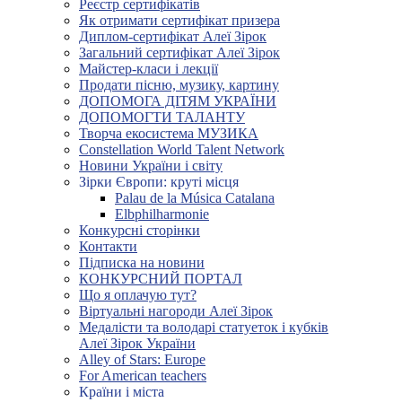
Реєстр сертифікатів
Як отримати сертифікат призера
Диплом-сертифікат Алеї Зірок
Загальний сертифікат Алеї Зірок
Майстер-класи і лекції
Продати пісню, музику, картину
ДОПОМОГА ДІТЯМ УКРАЇНИ
ДОПОМОГТИ ТАЛАНТУ
Творча екосистема МУЗИКА
Constellation World Talent Network
Новини України і світу
Зірки Європи: круті місця
Palau de la Música Catalana
Elbphilharmonie
Конкурсні сторінки
Контакти
Підписка на новини
КОНКУРСНИЙ ПОРТАЛ
Що я оплачую тут?
Віртуальні нагороди Алеї Зірок
Медалісти та володарі статуеток і кубків
Алеї Зірок України
Alley of Stars: Europe
For American teachers
Країни і міста