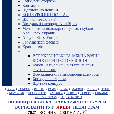
Конкурсні сторінки
Контакти
Підписка на новини
КОНКУРСНИЙ ПОРТАЛ
Що я оплачую тут?
Віртуальні нагороди Алеї Зірок
Медалісти та володарі статуеток і кубків
Алеї Зірок України
Alley of Stars: Europe
For American teachers
Країни і міста
::
ВСЕУКРАЇНСЬКІ ТА МІЖНАРОДНІ
КОНКУРСИ ЦЬОГО МІСЯЦЯ
Кубок За публікацію статті на сайті
adverman.com
Всеукраїнські та міжнародні конкурси
Конкурси – стрічка
Що таке конкурс
✦
KYIV
✦
LONDON
✦
BERLIN
✦
PARIS
✦
ROMA
✦
MADRID
✦
TOKYO
✦
SEOUL
✦
NEW YORK
✦
HOLLYWOOD
✦
AMERICA
✦
WORLD
✦
EUROPE
✦
UKRAINE
✦
ALLEY of STARS
✦
РІЗДВЯНА ЗІРКА
НОВИНИ
|
ПІДПИСКА
|
НАЙБЛИЖЧІ КОНКУРСИ
ВСІ ТАЛАНТИ ТУТ
|
АКЦІЯ
|
ПЕДАГОГАМ
7627
ТВОРЧИХ РОБІТ НА АЛЕЇ