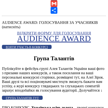
LinkedIn
Gmail
Share
AUDIENCE AWARD: ГОЛОСУВАННЯ ЗА УЧАСНИКІВ
(натисніть)
ВІДКРИТИ ФОРМУ ДЛЯ ГОЛОСУВАННЯ
AUDIENCE AWARD
ВЗЯТИ УЧАСТЬ В КОНКУРСІ
Група Талантів
Публікуйте в фейсбук-групі Алея Талантів України ваші фото
з призами наших конкурсів, а також посилання на ваші
персональні конкурсні сторінки, розміщені тут, на Алеї Зірок.
Ваші друзі та всі поціновувачі мистецтв зможуть бажати вам
успіху, а журі конкурсу глядацьких та слухацьких симпатій
зарахує вподобайки як голосування аудиторії. Долучайтеся
↓
ГРУПА ТАЛАНТІВ ТУТ
ПРО КОНКУРС.
Українська осінь золота
– творчі конкурси