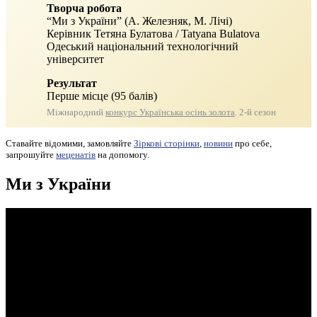
Творча робота
“Ми з України” (А. Железняк, М. Лічі)
Керівник Тетяна Булатова / Tatyana Bulatova
Одеський національний технологічний
університет
Результат
Перше місце (95 балів)
Міжнародний
конкурс Українська осінь золота
. 2-й сезон
Ставайте відомими, замовляйте
Зіркові сторінки
,
новини
про себе,
запрошуйте
меценатів
на допомогу.
Ми з України