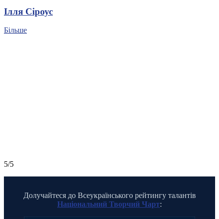
Ілля Сіроус
Більше
5/5
Долучайтеся до Всеукраїнського рейтингу талантів
Національний Творчий Чарт
: