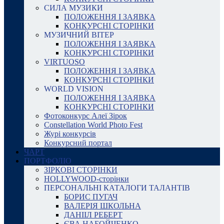
СИЛА МУЗИКИ
ПОЛОЖЕННЯ І ЗАЯВКА
КОНКУРСНІ СТОРІНКИ
МУЗИЧНИЙ ВІТЕР
ПОЛОЖЕННЯ І ЗАЯВКА
КОНКУРСНІ СТОРІНКИ
VIRTUOSO
ПОЛОЖЕННЯ І ЗАЯВКА
КОНКУРСНІ СТОРІНКИ
WORLD VISION
ПОЛОЖЕННЯ І ЗАЯВКА
КОНКУРСНІ СТОРІНКИ
Фотоконкурс Алеї Зірок
Constellation World Photo Fest
Журі конкурсів
Конкурсний портал
ЧАРТ
ПОРТФОЛІО
ЗІРКОВІ СТОРІНКИ
HOLLYWOOD-сторінки
ПЕРСОНАЛЬНІ КАТАЛОГИ ТАЛАНТІВ
БОРИС ПУГАЧ
ВАЛЕРІЯ ШКОЛЬНА
ДАНІІЛ РЕБЕРТ
ЄВА НАБОЙЧЕНКО