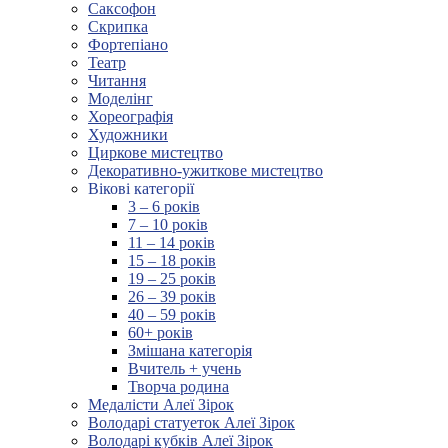
Саксофон
Скрипка
Фортепіано
Театр
Читання
Моделінг
Хореографія
Художники
Циркове мистецтво
Декоративно-ужиткове мистецтво
Вікові категорії
3 – 6 років
7 – 10 років
11 – 14 років
15 – 18 років
19 – 25 років
26 – 39 років
40 – 59 років
60+ років
Змішана категорія
Вчитель + учень
Творча родина
Медалісти Алеї Зірок
Володарі статуеток Алеї Зірок
Володарі кубків Алеї Зірок