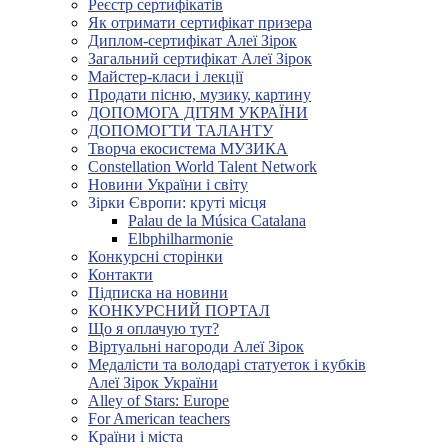
Реєстр сертифікатів
Як отримати сертифікат призера
Диплом-сертифікат Алеї Зірок
Загальний сертифікат Алеї Зірок
Майстер-класи і лекції
Продати пісню, музику, картину
ДОПОМОГА ДІТЯМ УКРАЇНИ
ДОПОМОГТИ ТАЛАНТУ
Творча екосистема МУЗИКА
Constellation World Talent Network
Новини України і світу
Зірки Європи: круті місця
Palau de la Música Catalana
Elbphilharmonie
Конкурсні сторінки
Контакти
Підписка на новини
КОНКУРСНИЙ ПОРТАЛ
Що я оплачую тут?
Віртуальні нагороди Алеї Зірок
Медалісти та володарі статуеток і кубків
Алеї Зірок України
Alley of Stars: Europe
For American teachers
Країни і міста