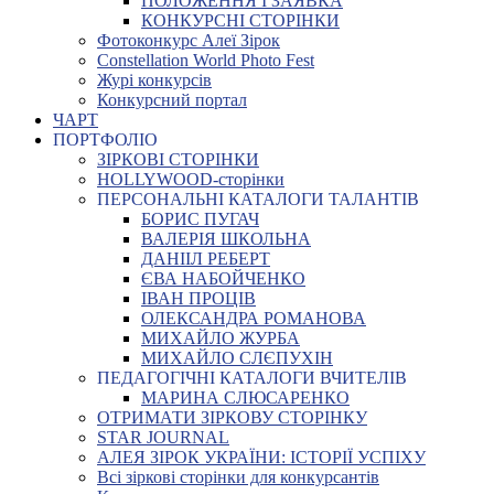
ПОЛОЖЕННЯ І ЗАЯВКА
КОНКУРСНІ СТОРІНКИ
Фотоконкурс Алеї Зірок
Constellation World Photo Fest
Журі конкурсів
Конкурсний портал
ЧАРТ
ПОРТФОЛІО
ЗІРКОВІ СТОРІНКИ
HOLLYWOOD-сторінки
ПЕРСОНАЛЬНІ КАТАЛОГИ ТАЛАНТІВ
БОРИС ПУГАЧ
ВАЛЕРІЯ ШКОЛЬНА
ДАНІІЛ РЕБЕРТ
ЄВА НАБОЙЧЕНКО
ІВАН ПРОЦІВ
ОЛЕКСАНДРА РОМАНОВА
МИХАЙЛО ЖУРБА
МИХАЙЛО СЛЄПУХІН
ПЕДАГОГІЧНІ КАТАЛОГИ ВЧИТЕЛІВ
МАРИНА СЛЮСАРЕНКО
ОТРИМАТИ ЗІРКОВУ СТОРІНКУ
STAR JOURNAL
АЛЕЯ ЗІРОК УКРАЇНИ: ІСТОРІЇ УСПІХУ
Всі зіркові сторінки для конкурсантів