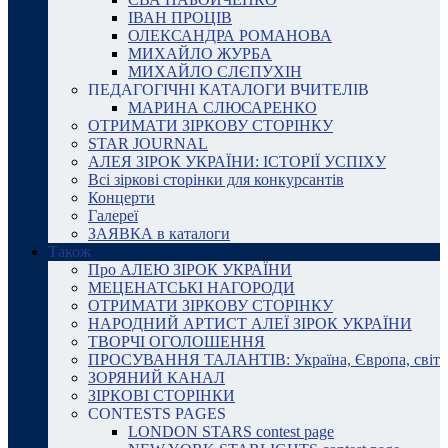
ІВАН ПРОЦІВ
ОЛЕКСАНДРА РОМАНОВА
МИХАЙЛО ЖУРБА
МИХАЙЛО СЛЄПУХІН
ПЕДАГОГІЧНІ КАТАЛОГИ ВЧИТЕЛІВ
МАРИНА СЛЮСАРЕНКО
ОТРИМАТИ ЗІРКОВУ СТОРІНКУ
STAR JOURNAL
АЛЕЯ ЗІРОК УКРАЇНИ: ІСТОРІЇ УСПІХУ
Всі зіркові сторінки для конкурсантів
Концерти
Галереї
ЗАЯВКА в каталоги
Також
Про АЛЕЮ ЗІРОК УКРАЇНИ
МЕЦЕНАТСЬКІ НАГОРОДИ
ОТРИМАТИ ЗІРКОВУ СТОРІНКУ
НАРОДНИЙ АРТИСТ АЛЕЇ ЗІРОК УКРАЇНИ
ТВОРЧІ ОГОЛОШЕННЯ
ПРОСУВАННЯ ТАЛАНТІВ: Україна, Європа, світ
ЗОРЯНИЙ КАНАЛ
ЗІРКОВІ СТОРІНКИ
CONTESTS PAGES
LONDON STARS contest page