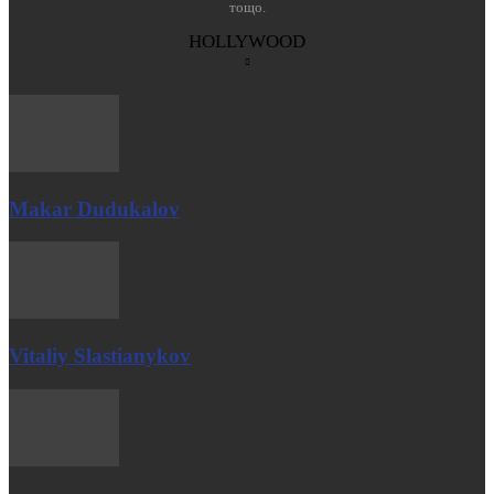
тощо.
HOLLYWOOD
Makar Dudukalov
Vitaliy Slastianykov