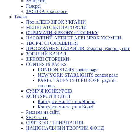
Концерти
Галереї
ЗАЯВКА в каталоги
Також
Про АЛЕЮ ЗІРОК УКРАЇНИ
МЕЦЕНАТСЬКІ НАГОРОДИ
ОТРИМАТИ ЗІРКОВУ СТОРІНКУ
НАРОДНИЙ АРТИСТ АЛЕЇ ЗІРОК УКРАЇНИ
ТВОРЧІ ОГОЛОШЕННЯ
ПРОСУВАННЯ ТАЛАНТІВ: Україна, Європа, світ
ЗОРЯНИЙ КАНАЛ
ЗІРКОВІ СТОРІНКИ
CONTESTS PAGES
LONDON STARS contest page
NEW YORK STARLIGHTS contest page
PARIS: TALENTS D’EUROPE, page du
concours
СУЗІР’Я КОНКУРСІВ
КОНКУРСИ В СВІТІ
Конкурси мистецтв в Японії
Конкурси мистецтв в Кореї
Реклама на сайті
SEO статті
СВЯТКОВЕ ПРИВІТАННЯ
НАЦІОНАЛЬНИЙ ТВОРЧИЙ ФОНД