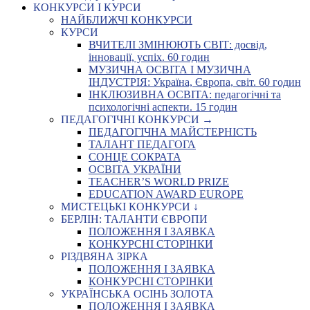
КОНКУРСИ І КУРСИ
НАЙБЛИЖЧІ КОНКУРСИ
КУРСИ
ВЧИТЕЛІ ЗМІНЮЮТЬ СВІТ: досвід,
інновації, успіх. 60 годин
МУЗИЧНА ОСВІТА І МУЗИЧНА
ІНДУСТРІЯ: Україна, Європа, світ. 60 годин
ІНКЛЮЗИВНА ОСВІТА: педагогічні та
психологічні аспекти. 15 годин
ПЕДАГОГІЧНІ КОНКУРСИ →
ПЕДАГОГІЧНА МАЙСТЕРНІСТЬ
ТАЛАНТ ПЕДАГОГА
СОНЦЕ СОКРАТА
ОСВІТА УКРАЇНИ
TEACHER’S WORLD PRIZE
EDUCATION AWARD EUROPE
МИСТЕЦЬКІ КОНКУРСИ ↓
БЕРЛІН: ТАЛАНТИ ЄВРОПИ
ПОЛОЖЕННЯ І ЗАЯВКА
КОНКУРСНІ СТОРІНКИ
РІЗДВЯНА ЗІРКА
ПОЛОЖЕННЯ І ЗАЯВКА
КОНКУРСНІ СТОРІНКИ
УКРАЇНСЬКА ОСІНЬ ЗОЛОТА
ПОЛОЖЕННЯ І ЗАЯВКА