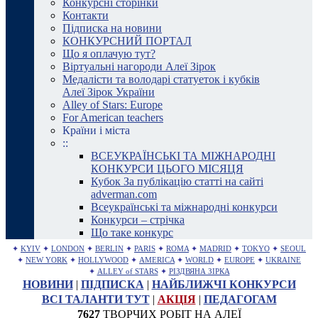
Конкурсні сторінки
Контакти
Підписка на новини
КОНКУРСНИЙ ПОРТАЛ
Що я оплачую тут?
Віртуальні нагороди Алеї Зірок
Медалісти та володарі статуеток і кубків
Алеї Зірок України
Alley of Stars: Europe
For American teachers
Країни і міста
::
ВСЕУКРАЇНСЬКІ ТА МІЖНАРОДНІ
КОНКУРСИ ЦЬОГО МІСЯЦЯ
Кубок За публікацію статті на сайті
adverman.com
Всеукраїнські та міжнародні конкурси
Конкурси – стрічка
Що таке конкурс
✦
KYIV
✦
LONDON
✦
BERLIN
✦
PARIS
✦
ROMA
✦
MADRID
✦
TOKYO
✦
SEOUL
✦
NEW YORK
✦
HOLLYWOOD
✦
AMERICA
✦
WORLD
✦
EUROPE
✦
UKRAINE
✦
ALLEY of STARS
✦
РІЗДВЯНА ЗІРКА
НОВИНИ
|
ПІДПИСКА
|
НАЙБЛИЖЧІ КОНКУРСИ
ВСІ ТАЛАНТИ ТУТ
|
АКЦІЯ
|
ПЕДАГОГАМ
7627
ТВОРЧИХ РОБІТ НА АЛЕЇ