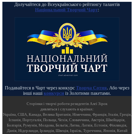
Долучайтеся до Всеукраїнського рейтингу талантів
Національний Творчий Чарт
:
Подавайтеся в Чарт через конкурс
Творча Сотня
. Або через
інші наші
конкурси
із Золотими пакетами.
Cторінки і творчі роботи резидентів Алеї Зірок
дивляться і слухають в країнах:
Україна, США, Канада, Велика Британія, Німеччина, Франція, Італія, Греція,
Іспанія, Португалія, Польща, Чехія, Словаччина, Австрія, Швейцарія,
Болгарія, Румунія, Молдова, Бельгія, Литва, Латвія, Естонія, Фінляндія,
Данія, Нідерланди, Ірландія, Швеція, Ізраїль, Туреччина, Японія, Китай