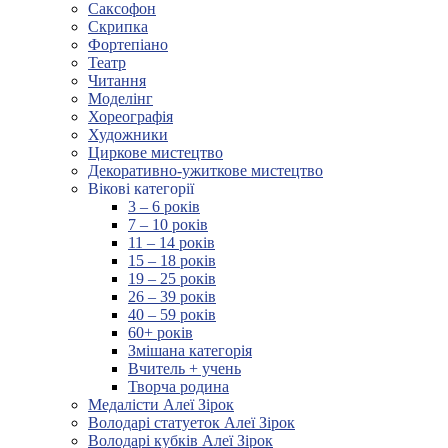
Саксофон
Скрипка
Фортепіано
Театр
Читання
Моделінг
Хореографія
Художники
Циркове мистецтво
Декоративно-ужиткове мистецтво
Вікові категорії
3 – 6 років
7 – 10 років
11 – 14 років
15 – 18 років
19 – 25 років
26 – 39 років
40 – 59 років
60+ років
Змішана категорія
Вчитель + учень
Творча родина
Медалісти Алеї Зірок
Володарі статуеток Алеї Зірок
Володарі кубків Алеї Зірок