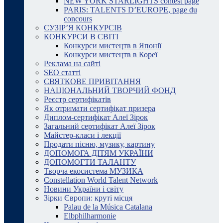
NEW YORK STARLIGHTS contest page
PARIS: TALENTS D’EUROPE, page du
concours
СУЗІР’Я КОНКУРСІВ
КОНКУРСИ В СВІТІ
Конкурси мистецтв в Японії
Конкурси мистецтв в Кореї
Реклама на сайті
SEO статті
СВЯТКОВЕ ПРИВІТАННЯ
НАЦІОНАЛЬНИЙ ТВОРЧИЙ ФОНД
Реєстр сертифікатів
Як отримати сертифікат призера
Диплом-сертифікат Алеї Зірок
Загальний сертифікат Алеї Зірок
Майстер-класи і лекції
Продати пісню, музику, картину
ДОПОМОГА ДІТЯМ УКРАЇНИ
ДОПОМОГТИ ТАЛАНТУ
Творча екосистема МУЗИКА
Constellation World Talent Network
Новини України і світу
Зірки Європи: круті місця
Palau de la Música Catalana
Elbphilharmonie