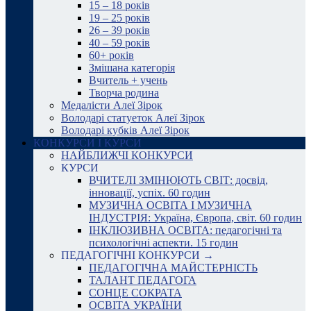
15 – 18 років
19 – 25 років
26 – 39 років
40 – 59 років
60+ років
Змішана категорія
Вчитель + учень
Творча родина
Медалісти Алеї Зірок
Володарі статуеток Алеї Зірок
Володарі кубків Алеї Зірок
КОНКУРСИ І КУРСИ
НАЙБЛИЖЧІ КОНКУРСИ
КУРСИ
ВЧИТЕЛІ ЗМІНЮЮТЬ СВІТ: досвід,
інновації, успіх. 60 годин
МУЗИЧНА ОСВІТА І МУЗИЧНА
ІНДУСТРІЯ: Україна, Європа, світ. 60 годин
ІНКЛЮЗИВНА ОСВІТА: педагогічні та
психологічні аспекти. 15 годин
ПЕДАГОГІЧНІ КОНКУРСИ →
ПЕДАГОГІЧНА МАЙСТЕРНІСТЬ
ТАЛАНТ ПЕДАГОГА
СОНЦЕ СОКРАТА
ОСВІТА УКРАЇНИ