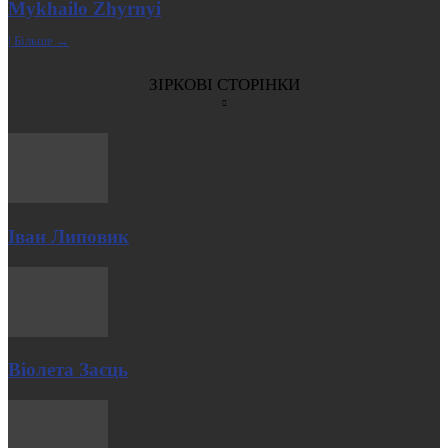
Mykhailo Zhyrnyi
| Більше →
ЗІРКОВІ СТОРІНКИ
Іван Липовик
Віолета Заєць