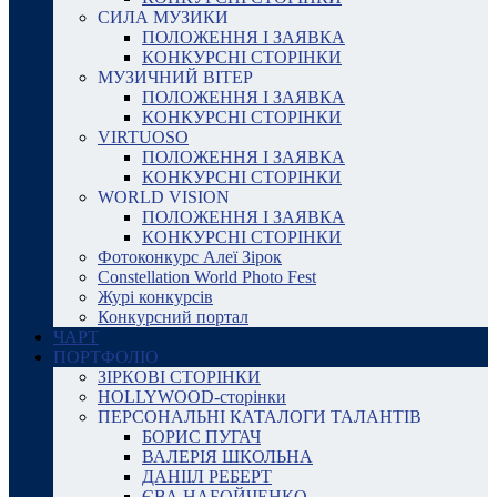
СИЛА МУЗИКИ
ПОЛОЖЕННЯ І ЗАЯВКА
КОНКУРСНІ СТОРІНКИ
МУЗИЧНИЙ ВІТЕР
ПОЛОЖЕННЯ І ЗАЯВКА
КОНКУРСНІ СТОРІНКИ
VIRTUOSO
ПОЛОЖЕННЯ І ЗАЯВКА
КОНКУРСНІ СТОРІНКИ
WORLD VISION
ПОЛОЖЕННЯ І ЗАЯВКА
КОНКУРСНІ СТОРІНКИ
Фотоконкурс Алеї Зірок
Constellation World Photo Fest
Журі конкурсів
Конкурсний портал
ЧАРТ
ПОРТФОЛІО
ЗІРКОВІ СТОРІНКИ
HOLLYWOOD-сторінки
ПЕРСОНАЛЬНІ КАТАЛОГИ ТАЛАНТІВ
БОРИС ПУГАЧ
ВАЛЕРІЯ ШКОЛЬНА
ДАНІІЛ РЕБЕРТ
ЄВА НАБОЙЧЕНКО