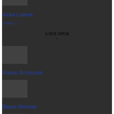
Аліна Савчук
| Більше →
АЛЕЯ ЗІРОК
Макар Дудукалов
Ярина Фегецин