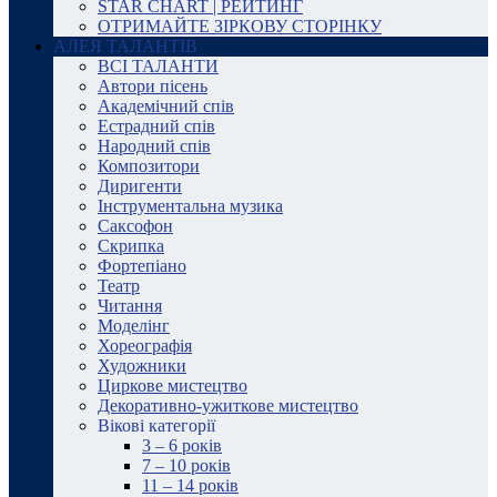
STAR CHART | РЕЙТИНГ
ОТРИМАЙТЕ ЗІРКОВУ СТОРІНКУ
АЛЕЯ ТАЛАНТІВ
ВСІ ТАЛАНТИ
Автори пісень
Академічний спів
Естрадний спів
Народний спів
Композитори
Диригенти
Інструментальна музика
Саксофон
Скрипка
Фортепіано
Театр
Читання
Моделінг
Хореографія
Художники
Циркове мистецтво
Декоративно-ужиткове мистецтво
Вікові категорії
3 – 6 років
7 – 10 років
11 – 14 років