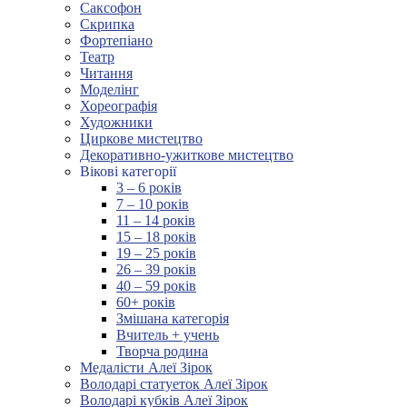
Саксофон
Скрипка
Фортепіано
Театр
Читання
Моделінг
Хореографія
Художники
Циркове мистецтво
Декоративно-ужиткове мистецтво
Вікові категорії
3 – 6 років
7 – 10 років
11 – 14 років
15 – 18 років
19 – 25 років
26 – 39 років
40 – 59 років
60+ років
Змішана категорія
Вчитель + учень
Творча родина
Медалісти Алеї Зірок
Володарі статуеток Алеї Зірок
Володарі кубків Алеї Зірок