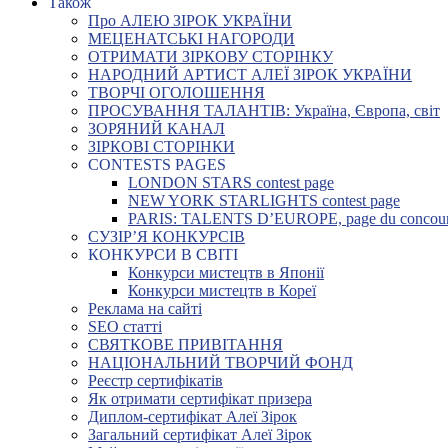
Також
Про АЛЕЮ ЗІРОК УКРАЇНИ
МЕЦЕНАТСЬКІ НАГОРОДИ
ОТРИМАТИ ЗІРКОВУ СТОРІНКУ
НАРОДНИЙ АРТИСТ АЛЕЇ ЗІРОК УКРАЇНИ
ТВОРЧІ ОГОЛОШЕННЯ
ПРОСУВАННЯ ТАЛАНТІВ: Україна, Європа, світ
ЗОРЯНИЙ КАНАЛ
ЗІРКОВІ СТОРІНКИ
CONTESTS PAGES
LONDON STARS contest page
NEW YORK STARLIGHTS contest page
PARIS: TALENTS D’EUROPE, page du concou
СУЗІР’Я КОНКУРСІВ
КОНКУРСИ В СВІТІ
Конкурси мистецтв в Японії
Конкурси мистецтв в Кореї
Реклама на сайті
SEO статті
СВЯТКОВЕ ПРИВІТАННЯ
НАЦІОНАЛЬНИЙ ТВОРЧИЙ ФОНД
Реєстр сертифікатів
Як отримати сертифікат призера
Диплом-сертифікат Алеї Зірок
Загальний сертифікат Алеї Зірок