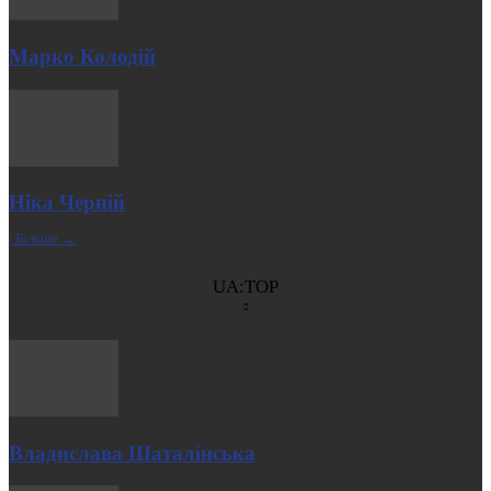
Марко Колодій
Ніка Черній
| Більше →
UA:TOP
Владислава Шаталінська