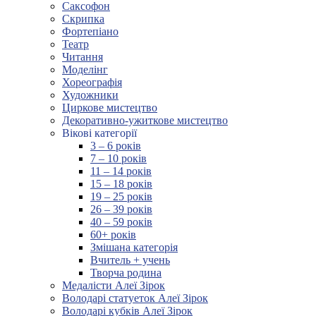
Саксофон
Скрипка
Фортепіано
Театр
Читання
Моделінг
Хореографія
Художники
Циркове мистецтво
Декоративно-ужиткове мистецтво
Вікові категорії
3 – 6 років
7 – 10 років
11 – 14 років
15 – 18 років
19 – 25 років
26 – 39 років
40 – 59 років
60+ років
Змішана категорія
Вчитель + учень
Творча родина
Медалісти Алеї Зірок
Володарі статуеток Алеї Зірок
Володарі кубків Алеї Зірок