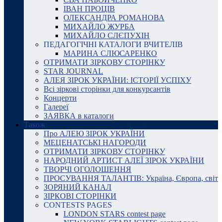
ІВАН ПРОЦІВ
ОЛЕКСАНДРА РОМАНОВА
МИХАЙЛО ЖУРБА
МИХАЙЛО СЛЄПУХІН
ПЕДАГОГІЧНІ КАТАЛОГИ ВЧИТЕЛІВ
МАРИНА СЛЮСАРЕНКО
ОТРИМАТИ ЗІРКОВУ СТОРІНКУ
STAR JOURNAL
АЛЕЯ ЗІРОК УКРАЇНИ: ІСТОРІЇ УСПІХУ
Всі зіркові сторінки для конкурсантів
Концерти
Галереї
ЗАЯВКА в каталоги
Також
Про АЛЕЮ ЗІРОК УКРАЇНИ
МЕЦЕНАТСЬКІ НАГОРОДИ
ОТРИМАТИ ЗІРКОВУ СТОРІНКУ
НАРОДНИЙ АРТИСТ АЛЕЇ ЗІРОК УКРАЇНИ
ТВОРЧІ ОГОЛОШЕННЯ
ПРОСУВАННЯ ТАЛАНТІВ: Україна, Європа, світ
ЗОРЯНИЙ КАНАЛ
ЗІРКОВІ СТОРІНКИ
CONTESTS PAGES
LONDON STARS contest page