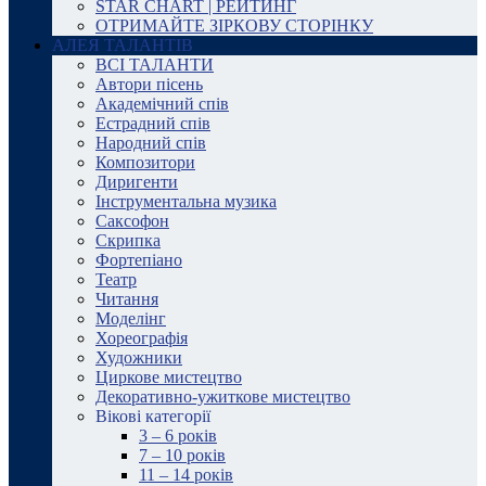
STAR CHART | РЕЙТИНГ
ОТРИМАЙТЕ ЗІРКОВУ СТОРІНКУ
АЛЕЯ ТАЛАНТІВ
ВСІ ТАЛАНТИ
Автори пісень
Академічний спів
Естрадний спів
Народний спів
Композитори
Диригенти
Інструментальна музика
Саксофон
Скрипка
Фортепіано
Театр
Читання
Моделінг
Хореографія
Художники
Циркове мистецтво
Декоративно-ужиткове мистецтво
Вікові категорії
3 – 6 років
7 – 10 років
11 – 14 років