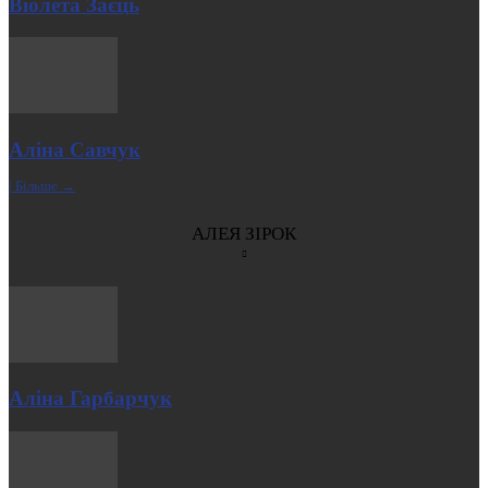
Віолета Заєць
Аліна Савчук
| Більше →
АЛЕЯ ЗІРОК
Аліна Гарбарчук