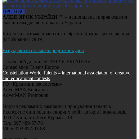
ПРО НАС
АЛЕЯ ЗІРОК УКРАЇНИ
™ – національна творча освітня
екосистема для всіх талантів України
Кожен талант має право стати зіркою. Кожна зірка важлива
для України і світу.
Всеукраїнські та міжнародні конкурси
Творче об’єднання «СУЗІР’Я УКРАЇНА»
Constellation Talents Europe
Constellation World Talents – international association of creative
and educational contests
ГО «Креативні екосистеми»
AdverMAN Education
AdverMAN Promotion
Портал рекламних кампаній з просування талантів
Експертне оцінювання творчих робіт авторів і виконавців
03162 Київ, пр. Леся Курбаса, 18
Тел.: 097 489-57-78
Viber: 093 857-03-88