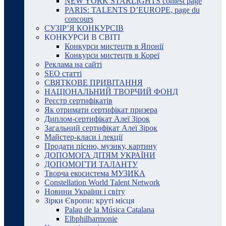
NEW YORK STARLIGHTS contest page
PARIS: TALENTS D’EUROPE, page du
concours
СУЗІР’Я КОНКУРСІВ
КОНКУРСИ В СВІТІ
Конкурси мистецтв в Японії
Конкурси мистецтв в Кореї
Реклама на сайті
SEO статті
СВЯТКОВЕ ПРИВІТАННЯ
НАЦІОНАЛЬНИЙ ТВОРЧИЙ ФОНД
Реєстр сертифікатів
Як отримати сертифікат призера
Диплом-сертифікат Алеї Зірок
Загальний сертифікат Алеї Зірок
Майстер-класи і лекції
Продати пісню, музику, картину
ДОПОМОГА ДІТЯМ УКРАЇНИ
ДОПОМОГТИ ТАЛАНТУ
Творча екосистема МУЗИКА
Constellation World Talent Network
Новини України і світу
Зірки Європи: круті місця
Palau de la Música Catalana
Elbphilharmonie