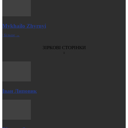
Mykhailo Zhyrnyi
| Більше →
ЗІРКОВІ СТОРІНКИ
Іван Липовик