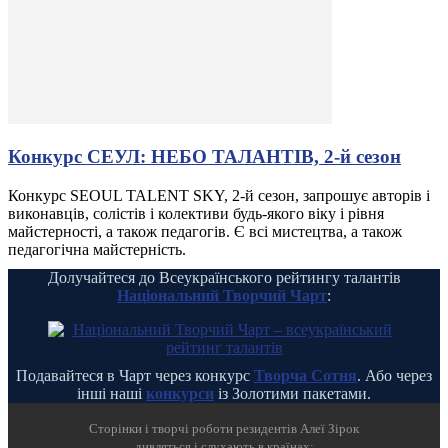
Конкурс СЕУЛ: НЕБО ТАЛАНТІВ, 2-й сезон
Конкурс SEOUL TALENT SKY, 2-й сезон, запрошує авторів і
виконавців, солістів і колективи будь-якого віку і рівня
майстерності, а також педагогів. Є всі мистецтва, а також
педагогічна майстерність.
Долучайтеся до Всеукраїнського рейтингу талантів
Національний Творчий Чарт
:
Подавайтеся в Чарт через конкурс
Творча Сотня
. Або через
інші наші
конкурси
із Золотими пакетами.
Cторінки і творчі роботи резидентів Алеї Зірок
дивляться і слухають в країнах: