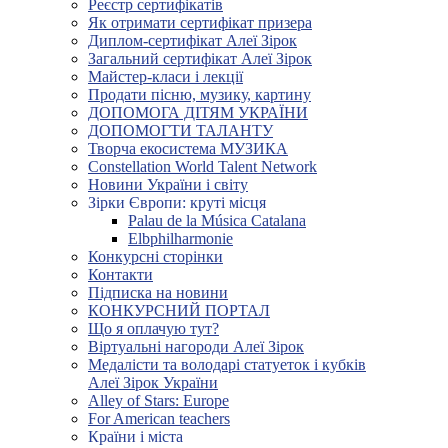
Реєстр сертифікатів
Як отримати сертифікат призера
Диплом-сертифікат Алеї Зірок
Загальний сертифікат Алеї Зірок
Майстер-класи і лекції
Продати пісню, музику, картину
ДОПОМОГА ДІТЯМ УКРАЇНИ
ДОПОМОГТИ ТАЛАНТУ
Творча екосистема МУЗИКА
Constellation World Talent Network
Новини України і світу
Зірки Європи: круті місця
Palau de la Música Catalana
Elbphilharmonie
Конкурсні сторінки
Контакти
Підписка на новини
КОНКУРСНИЙ ПОРТАЛ
Що я оплачую тут?
Віртуальні нагороди Алеї Зірок
Медалісти та володарі статуеток і кубків
Алеї Зірок України
Alley of Stars: Europe
For American teachers
Країни і міста