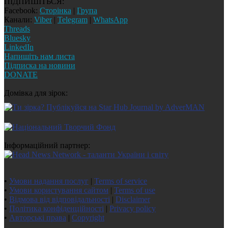
ПІДПИШІТЬСЯ:
Facebook:
Сторінка
|
Група
Канали:
Viber
|
Telegram
|
WhatsApp
Threads
Bluesky
LinkedIn
Напишіть нам листа
Підписка на новини
DONATE
Домівка для зірок:
Інформаційний партнер:
•
Умови надання послуг
|
Terms of service
•
Умови користування сайтом
|
Terms of use
•
Відмова від відповідальності
|
Disclaimer
•
Політика конфіденційності
|
Privacy policy
•
Авторські права
|
Copyright