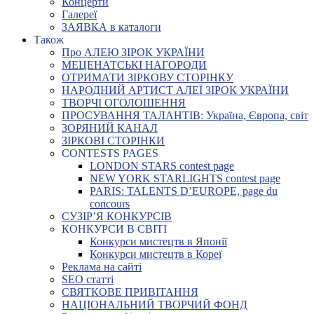
Концерти
Галереї
ЗАЯВКА в каталоги
Також
Про АЛЕЮ ЗІРОК УКРАЇНИ
МЕЦЕНАТСЬКІ НАГОРОДИ
ОТРИМАТИ ЗІРКОВУ СТОРІНКУ
НАРОДНИЙ АРТИСТ АЛЕЇ ЗІРОК УКРАЇНИ
ТВОРЧІ ОГОЛОШЕННЯ
ПРОСУВАННЯ ТАЛАНТІВ: Україна, Європа, світ
ЗОРЯНИЙ КАНАЛ
ЗІРКОВІ СТОРІНКИ
CONTESTS PAGES
LONDON STARS contest page
NEW YORK STARLIGHTS contest page
PARIS: TALENTS D’EUROPE, page du
concours
СУЗІР’Я КОНКУРСІВ
КОНКУРСИ В СВІТІ
Конкурси мистецтв в Японії
Конкурси мистецтв в Кореї
Реклама на сайті
SEO статті
СВЯТКОВЕ ПРИВІТАННЯ
НАЦІОНАЛЬНИЙ ТВОРЧИЙ ФОНД