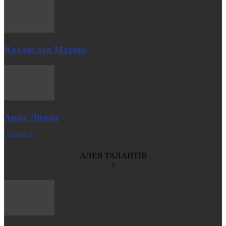
Владислав Матяш
Анна Лісова
| Більше →
АЛЕЯ ТАЛАНТІВ