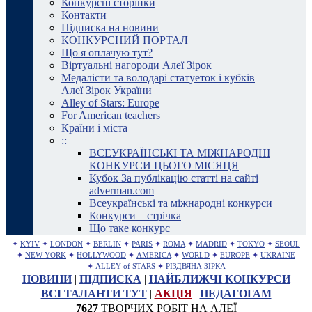
Конкурсні сторінки
Контакти
Підписка на новини
КОНКУРСНИЙ ПОРТАЛ
Що я оплачую тут?
Віртуальні нагороди Алеї Зірок
Медалісти та володарі статуеток і кубків
Алеї Зірок України
Alley of Stars: Europe
For American teachers
Країни і міста
::
ВСЕУКРАЇНСЬКІ ТА МІЖНАРОДНІ
КОНКУРСИ ЦЬОГО МІСЯЦЯ
Кубок За публікацію статті на сайті
adverman.com
Всеукраїнські та міжнародні конкурси
Конкурси – стрічка
Що таке конкурс
✦
KYIV
✦
LONDON
✦
BERLIN
✦
PARIS
✦
ROMA
✦
MADRID
✦
TOKYO
✦
SEOUL
✦
NEW YORK
✦
HOLLYWOOD
✦
AMERICA
✦
WORLD
✦
EUROPE
✦
UKRAINE
✦
ALLEY of STARS
✦
РІЗДВЯНА ЗІРКА
НОВИНИ
|
ПІДПИСКА
|
НАЙБЛИЖЧІ КОНКУРСИ
ВСІ ТАЛАНТИ ТУТ
|
АКЦІЯ
|
ПЕДАГОГАМ
7627
ТВОРЧИХ РОБІТ НА АЛЕЇ