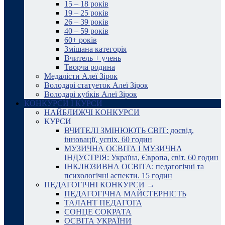
15 – 18 років
19 – 25 років
26 – 39 років
40 – 59 років
60+ років
Змішана категорія
Вчитель + учень
Творча родина
Медалісти Алеї Зірок
Володарі статуеток Алеї Зірок
Володарі кубків Алеї Зірок
КОНКУРСИ І КУРСИ
НАЙБЛИЖЧІ КОНКУРСИ
КУРСИ
ВЧИТЕЛІ ЗМІНЮЮТЬ СВІТ: досвід,
інновації, успіх. 60 годин
МУЗИЧНА ОСВІТА І МУЗИЧНА
ІНДУСТРІЯ: Україна, Європа, світ. 60 годин
ІНКЛЮЗИВНА ОСВІТА: педагогічні та
психологічні аспекти. 15 годин
ПЕДАГОГІЧНІ КОНКУРСИ →
ПЕДАГОГІЧНА МАЙСТЕРНІСТЬ
ТАЛАНТ ПЕДАГОГА
СОНЦЕ СОКРАТА
ОСВІТА УКРАЇНИ