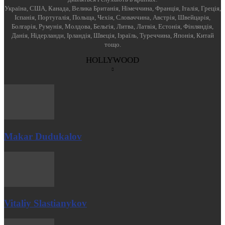
Україна, США, Канада, Велика Британія, Німеччина, Франція, Італія, Греція,
Іспанія, Португалія, Польща, Чехія, Словаччина, Австрія, Швейцарія,
Болгарія, Румунія, Молдова, Бельгія, Литва, Латвія, Естонія, Фінляндія,
Данія, Нідерланди, Ірландія, Швеція, Ізраїль, Туреччина, Японія, Китай
тощо.
HOLLYWOOD
Makar Dudukalov
Vitaliy Slastianykov