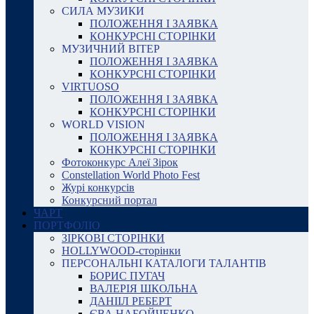
СИЛА МУЗИКИ
ПОЛОЖЕННЯ І ЗАЯВКА
КОНКУРСНІ СТОРІНКИ
МУЗИЧНИЙ ВІТЕР
ПОЛОЖЕННЯ І ЗАЯВКА
КОНКУРСНІ СТОРІНКИ
VIRTUOSO
ПОЛОЖЕННЯ І ЗАЯВКА
КОНКУРСНІ СТОРІНКИ
WORLD VISION
ПОЛОЖЕННЯ І ЗАЯВКА
КОНКУРСНІ СТОРІНКИ
Фотоконкурс Алеї Зірок
Constellation World Photo Fest
Журі конкурсів
Конкурсний портал
ЧАРТ
ПОРТФОЛІО
ЗІРКОВІ СТОРІНКИ
HOLLYWOOD-сторінки
ПЕРСОНАЛЬНІ КАТАЛОГИ ТАЛАНТІВ
БОРИС ПУГАЧ
ВАЛЕРІЯ ШКОЛЬНА
ДАНІІЛ РЕБЕРТ
ЄВА НАБОЙЧЕНКО