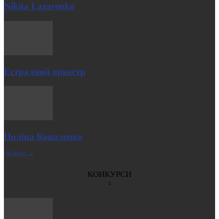
Nikita Lazarenko
Естрадний оркестр
Поліна Коваленко
| Більше →
КОНКУРСИ