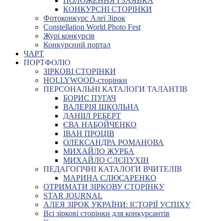
ПОЛОЖЕННЯ І ЗАЯВКА
КОНКУРСНІ СТОРІНКИ
Фотоконкурс Алеї Зірок
Constellation World Photo Fest
Журі конкурсів
Конкурсний портал
ЧАРТ
ПОРТФОЛІО
ЗІРКОВІ СТОРІНКИ
HOLLYWOOD-сторінки
ПЕРСОНАЛЬНІ КАТАЛОГИ ТАЛАНТІВ
БОРИС ПУГАЧ
ВАЛЕРІЯ ШКОЛЬНА
ДАНІІЛ РЕБЕРТ
ЄВА НАБОЙЧЕНКО
ІВАН ПРОЦІВ
ОЛЕКСАНДРА РОМАНОВА
МИХАЙЛО ЖУРБА
МИХАЙЛО СЛЄПУХІН
ПЕДАГОГІЧНІ КАТАЛОГИ ВЧИТЕЛІВ
МАРИНА СЛЮСАРЕНКО
ОТРИМАТИ ЗІРКОВУ СТОРІНКУ
STAR JOURNAL
АЛЕЯ ЗІРОК УКРАЇНИ: ІСТОРІЇ УСПІХУ
Всі зіркові сторінки для конкурсантів