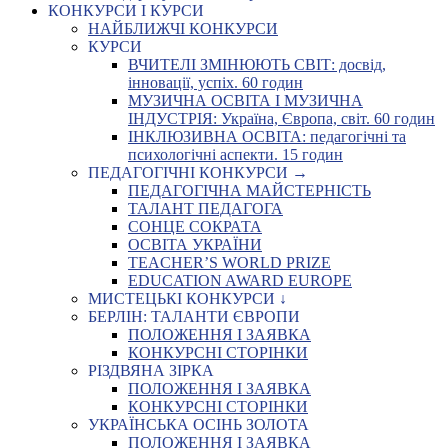
КОНКУРСИ І КУРСИ
НАЙБЛИЖЧІ КОНКУРСИ
КУРСИ
ВЧИТЕЛІ ЗМІНЮЮТЬ СВІТ: досвід,
інновації, успіх. 60 годин
МУЗИЧНА ОСВІТА І МУЗИЧНА
ІНДУСТРІЯ: Україна, Європа, світ. 60 годин
ІНКЛЮЗИВНА ОСВІТА: педагогічні та
психологічні аспекти. 15 годин
ПЕДАГОГІЧНІ КОНКУРСИ →
ПЕДАГОГІЧНА МАЙСТЕРНІСТЬ
ТАЛАНТ ПЕДАГОГА
СОНЦЕ СОКРАТА
ОСВІТА УКРАЇНИ
TEACHER’S WORLD PRIZE
EDUCATION AWARD EUROPE
МИСТЕЦЬКІ КОНКУРСИ ↓
БЕРЛІН: ТАЛАНТИ ЄВРОПИ
ПОЛОЖЕННЯ І ЗАЯВКА
КОНКУРСНІ СТОРІНКИ
РІЗДВЯНА ЗІРКА
ПОЛОЖЕННЯ І ЗАЯВКА
КОНКУРСНІ СТОРІНКИ
УКРАЇНСЬКА ОСІНЬ ЗОЛОТА
ПОЛОЖЕННЯ І ЗАЯВКА