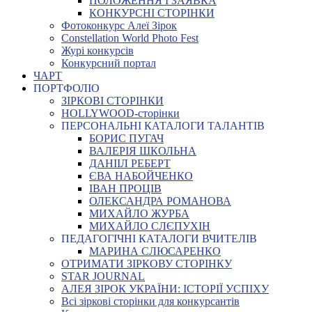
ПОЛОЖЕННЯ І ЗАЯВКА
КОНКУРСНІ СТОРІНКИ
Фотоконкурс Алеї Зірок
Constellation World Photo Fest
Журі конкурсів
Конкурсний портал
ЧАРТ
ПОРТФОЛІО
ЗІРКОВІ СТОРІНКИ
HOLLYWOOD-сторінки
ПЕРСОНАЛЬНІ КАТАЛОГИ ТАЛАНТІВ
БОРИС ПУГАЧ
ВАЛЕРІЯ ШКОЛЬНА
ДАНІІЛ РЕБЕРТ
ЄВА НАБОЙЧЕНКО
ІВАН ПРОЦІВ
ОЛЕКСАНДРА РОМАНОВА
МИХАЙЛО ЖУРБА
МИХАЙЛО СЛЄПУХІН
ПЕДАГОГІЧНІ КАТАЛОГИ ВЧИТЕЛІВ
МАРИНА СЛЮСАРЕНКО
ОТРИМАТИ ЗІРКОВУ СТОРІНКУ
STAR JOURNAL
АЛЕЯ ЗІРОК УКРАЇНИ: ІСТОРІЇ УСПІХУ
Всі зіркові сторінки для конкурсантів