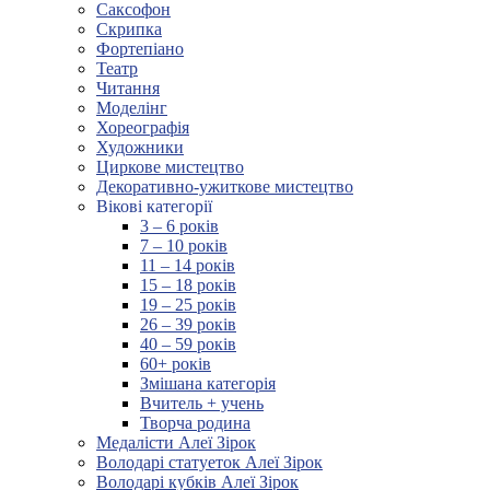
Саксофон
Скрипка
Фортепіано
Театр
Читання
Моделінг
Хореографія
Художники
Циркове мистецтво
Декоративно-ужиткове мистецтво
Вікові категорії
3 – 6 років
7 – 10 років
11 – 14 років
15 – 18 років
19 – 25 років
26 – 39 років
40 – 59 років
60+ років
Змішана категорія
Вчитель + учень
Творча родина
Медалісти Алеї Зірок
Володарі статуеток Алеї Зірок
Володарі кубків Алеї Зірок