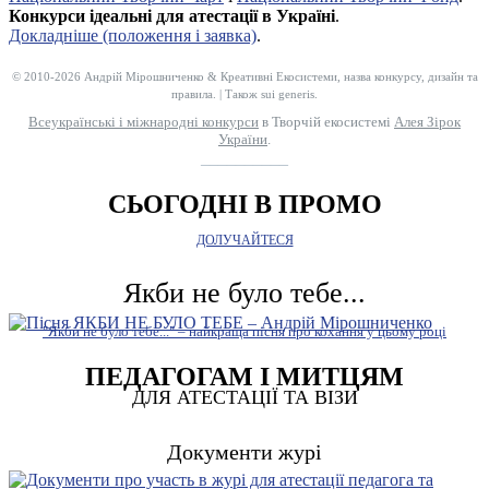
Конкурси ідеальні для атестації в Україні
.
Докладніше (положення і заявка)
.
© 2010-2026 Андрій Мірошниченко & Креативні Екосистеми, назва конкурсу, дизайн та
правила. | Також sui generis.
Всеукраїнські і міжнародні конкурси
в Творчій екосистемі
Алея Зірок
України
.
__________
СЬОГОДНІ В ПРОМО
ДОЛУЧАЙТЕСЯ
Якби не було тебе...
"Якби не було тебе..." – найкраща пісня про кохання у цьому році
ПЕДАГОГАМ І МИТЦЯМ
ДЛЯ АТЕСТАЦІЇ ТА ВІЗИ
Документи журі