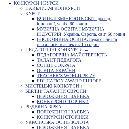
КОНКУРСИ І КУРСИ
НАЙБЛИЖЧІ КОНКУРСИ
КУРСИ
ВЧИТЕЛІ ЗМІНЮЮТЬ СВІТ: досвід,
інновації, успіх. 60 годин
МУЗИЧНА ОСВІТА І МУЗИЧНА
ІНДУСТРІЯ: Україна, Європа, світ. 60 годин
ІНКЛЮЗИВНА ОСВІТА: педагогічні та
психологічні аспекти. 15 годин
ПЕДАГОГІЧНІ КОНКУРСИ →
ПЕДАГОГІЧНА МАЙСТЕРНІСТЬ
ТАЛАНТ ПЕДАГОГА
СОНЦЕ СОКРАТА
ОСВІТА УКРАЇНИ
TEACHER’S WORLD PRIZE
EDUCATION AWARD EUROPE
МИСТЕЦЬКІ КОНКУРСИ ↓
БЕРЛІН: ТАЛАНТИ ЄВРОПИ
ПОЛОЖЕННЯ І ЗАЯВКА
КОНКУРСНІ СТОРІНКИ
РІЗДВЯНА ЗІРКА
ПОЛОЖЕННЯ І ЗАЯВКА
КОНКУРСНІ СТОРІНКИ
УКРАЇНСЬКА ОСІНЬ ЗОЛОТА
ПОЛОЖЕННЯ І ЗАЯВКА