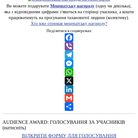
Ви можете подарувати
Меценатську нагороду
(одну чи декілька),
яка з відповідними цифрами з'явиться на сторінці учасника, а кошти
працюватимуть на просування талановитої людини (колективу).
Хто вже отримав меценатську нагороду?
Поділитися в соцмережах:
Facebook
Viber
Telegram
Messenger
WhatsApp
X
LinkedIn
Gmail
Share
AUDIENCE AWARD: ГОЛОСУВАННЯ ЗА УЧАСНИКІВ
(натисніть)
ВІДКРИТИ ФОРМУ ДЛЯ ГОЛОСУВАННЯ