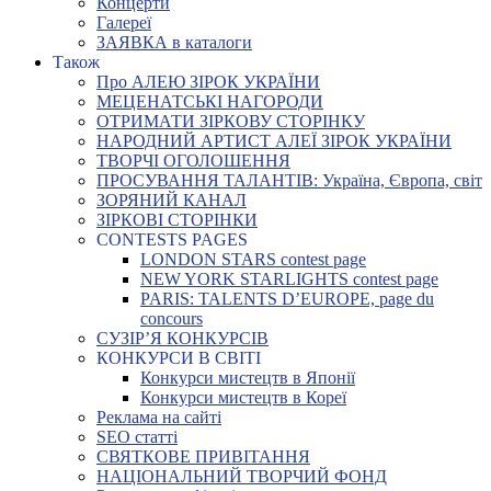
Концерти
Галереї
ЗАЯВКА в каталоги
Також
Про АЛЕЮ ЗІРОК УКРАЇНИ
МЕЦЕНАТСЬКІ НАГОРОДИ
ОТРИМАТИ ЗІРКОВУ СТОРІНКУ
НАРОДНИЙ АРТИСТ АЛЕЇ ЗІРОК УКРАЇНИ
ТВОРЧІ ОГОЛОШЕННЯ
ПРОСУВАННЯ ТАЛАНТІВ: Україна, Європа, світ
ЗОРЯНИЙ КАНАЛ
ЗІРКОВІ СТОРІНКИ
CONTESTS PAGES
LONDON STARS contest page
NEW YORK STARLIGHTS contest page
PARIS: TALENTS D’EUROPE, page du
concours
СУЗІР’Я КОНКУРСІВ
КОНКУРСИ В СВІТІ
Конкурси мистецтв в Японії
Конкурси мистецтв в Кореї
Реклама на сайті
SEO статті
СВЯТКОВЕ ПРИВІТАННЯ
НАЦІОНАЛЬНИЙ ТВОРЧИЙ ФОНД