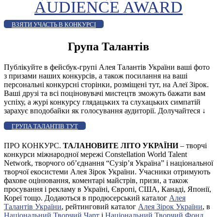
AUDIENCE AWARD
ВЗЯТИ УЧАСТЬ В КОНКУРСІ
Група Талантів
Публікуйте в фейсбук-групі Алея Талантів України ваші фото
з призами наших конкурсів, а також посилання на ваші
персональні конкурсні сторінки, розміщені тут, на Алеї Зірок.
Ваші друзі та всі поціновувачі мистецтв зможуть бажати вам
успіху, а журі конкурсу глядацьких та слухацьких симпатій
зарахує вподобайки як голосування аудиторії. Долучайтеся
↓
ГРУПА ТАЛАНТІВ ТУТ
ПРО КОНКУРС.
ТАЛАНОВИТЕ ЛІТО УКРАЇНИ
– творчі
конкурси міжнародної мережі Constellation World Talent
Network, творчого об’єднання “Сузір’я Україна” і національної
творчої екосистеми Алея Зірок України. Учасники отримують
фахове оцінювання, коментарі майстрів, призи, а також
просування і рекламу в Україні, Європі, США, Канаді, Японії,
Кореї тощо. Додаються в продюсерський каталог
Алея
Талантів України
, рейтинговий каталог
Алея Зірок України
, в
Національний Творчий Чарт
і
Національний Творчий Фонд
.