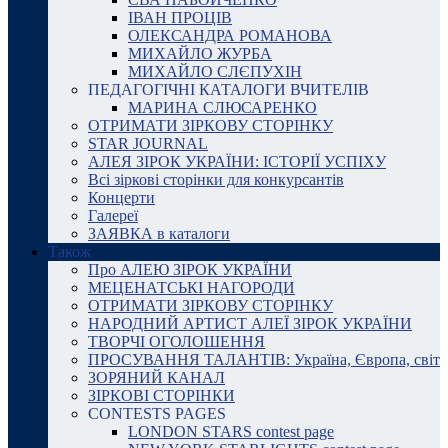
ІВАН ПРОЦІВ
ОЛЕКСАНДРА РОМАНОВА
МИХАЙЛО ЖУРБА
МИХАЙЛО СЛЄПУХІН
ПЕДАГОГІЧНІ КАТАЛОГИ ВЧИТЕЛІВ
МАРИНА СЛЮСАРЕНКО
ОТРИМАТИ ЗІРКОВУ СТОРІНКУ
STAR JOURNAL
АЛЕЯ ЗІРОК УКРАЇНИ: ІСТОРІЇ УСПІХУ
Всі зіркові сторінки для конкурсантів
Концерти
Галереї
ЗАЯВКА в каталоги
Також
Про АЛЕЮ ЗІРОК УКРАЇНИ
МЕЦЕНАТСЬКІ НАГОРОДИ
ОТРИМАТИ ЗІРКОВУ СТОРІНКУ
НАРОДНИЙ АРТИСТ АЛЕЇ ЗІРОК УКРАЇНИ
ТВОРЧІ ОГОЛОШЕННЯ
ПРОСУВАННЯ ТАЛАНТІВ: Україна, Європа, світ
ЗОРЯНИЙ КАНАЛ
ЗІРКОВІ СТОРІНКИ
CONTESTS PAGES
LONDON STARS contest page