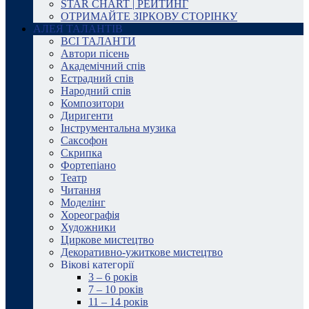
STAR CHART | РЕЙТИНГ
ОТРИМАЙТЕ ЗІРКОВУ СТОРІНКУ
АЛЕЯ ТАЛАНТІВ
ВСІ ТАЛАНТИ
Автори пісень
Академічний спів
Естрадний спів
Народний спів
Композитори
Диригенти
Інструментальна музика
Саксофон
Скрипка
Фортепіано
Театр
Читання
Моделінг
Хореографія
Художники
Циркове мистецтво
Декоративно-ужиткове мистецтво
Вікові категорії
3 – 6 років
7 – 10 років
11 – 14 років