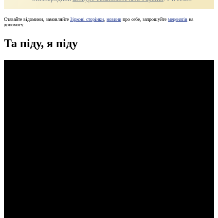
Ставайте відомими, замовляйте
Зіркові сторінки
,
новини
про себе, запрошуйте
меценатів
на
допомогу.
Та піду, я піду