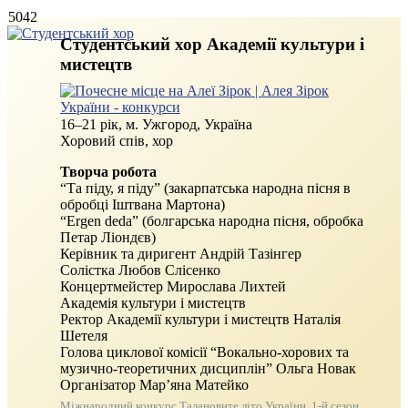
5042
Студентський хор Академії культури і
мистецтв
16–21 рік, м. Ужгород, Україна
Хоровий спів, хор
Творча робота
“Та піду, я піду” (закарпатська народна пісня в
обробці Іштвана Мартона)
“Ergen deda” (болгарська народна пісня, обробка
Петар Ліондєв)
Керівник та диригент Андрій Тазінгер
Солістка Любов Слісенко
Концертмейстер Мирослава Лихтей
Академія культури і мистецтв
Ректор Академії культури і мистецтв Наталія
Шетеля
Голова циклової комісії “Вокально-хорових та
музично-теоретичних дисциплін” Ольга Новак
Організатор Мар’яна Матейко
Міжнародний
конкурс Талановите літо України
. 1‑й сезон