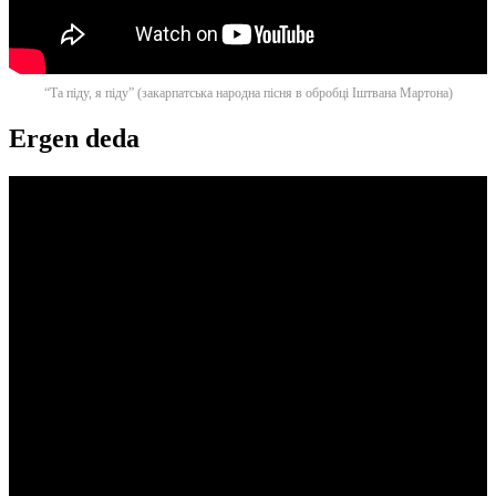
“Та піду, я піду” (закарпатська народна пісня в обробці Іштвана Мартона)
Ergen deda