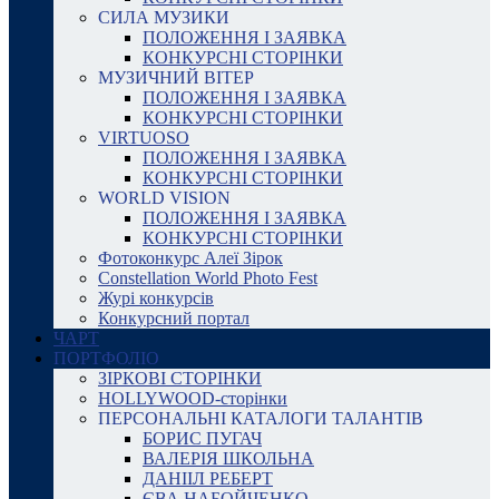
СИЛА МУЗИКИ
ПОЛОЖЕННЯ І ЗАЯВКА
КОНКУРСНІ СТОРІНКИ
МУЗИЧНИЙ ВІТЕР
ПОЛОЖЕННЯ І ЗАЯВКА
КОНКУРСНІ СТОРІНКИ
VIRTUOSO
ПОЛОЖЕННЯ І ЗАЯВКА
КОНКУРСНІ СТОРІНКИ
WORLD VISION
ПОЛОЖЕННЯ І ЗАЯВКА
КОНКУРСНІ СТОРІНКИ
Фотоконкурс Алеї Зірок
Constellation World Photo Fest
Журі конкурсів
Конкурсний портал
ЧАРТ
ПОРТФОЛІО
ЗІРКОВІ СТОРІНКИ
HOLLYWOOD-сторінки
ПЕРСОНАЛЬНІ КАТАЛОГИ ТАЛАНТІВ
БОРИС ПУГАЧ
ВАЛЕРІЯ ШКОЛЬНА
ДАНІІЛ РЕБЕРТ
ЄВА НАБОЙЧЕНКО