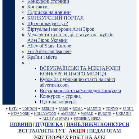
Конкурсні сторінки
Контакти
Підписка на новини
КОНКУРСНИЙ ПОРТАЛ
Що я оплачую тут?
Віртуальні нагороди Алеї Зірок
Медалісти та володарі статуеток і кубків
Алеї Зірок України
Alley of Stars: Europe
For American teachers
Країни і міста
::
ВСЕУКРАЇНСЬКІ ТА МІЖНАРОДНІ
КОНКУРСИ ЦЬОГО МІСЯЦЯ
Кубок За публікацію статті на сайті
adverman.com
Всеукраїнські та міжнародні конкурси
Конкурси – стрічка
Що таке конкурс
✦
KYIV
✦
LONDON
✦
BERLIN
✦
PARIS
✦
ROMA
✦
MADRID
✦
TOKYO
✦
SEOUL
✦
NEW YORK
✦
HOLLYWOOD
✦
AMERICA
✦
WORLD
✦
EUROPE
✦
UKRAINE
✦
ALLEY of STARS
✦
РІЗДВЯНА ЗІРКА
НОВИНИ
|
ПІДПИСКА
|
НАЙБЛИЖЧІ КОНКУРСИ
ВСІ ТАЛАНТИ ТУТ
|
АКЦІЯ
|
ПЕДАГОГАМ
7627
ТВОРЧИХ РОБІТ НА АЛЕЇ