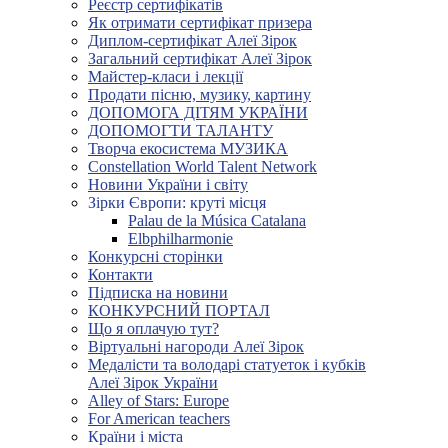
Реєстр сертифікатів
Як отримати сертифікат призера
Диплом-сертифікат Алеї Зірок
Загальний сертифікат Алеї Зірок
Майстер-класи і лекції
Продати пісню, музику, картину
ДОПОМОГА ДІТЯМ УКРАЇНИ
ДОПОМОГТИ ТАЛАНТУ
Творча екосистема МУЗИКА
Constellation World Talent Network
Новини України і світу
Зірки Європи: круті місця
Palau de la Música Catalana
Elbphilharmonie
Конкурсні сторінки
Контакти
Підписка на новини
КОНКУРСНИЙ ПОРТАЛ
Що я оплачую тут?
Віртуальні нагороди Алеї Зірок
Медалісти та володарі статуеток і кубків
Алеї Зірок України
Alley of Stars: Europe
For American teachers
Країни і міста