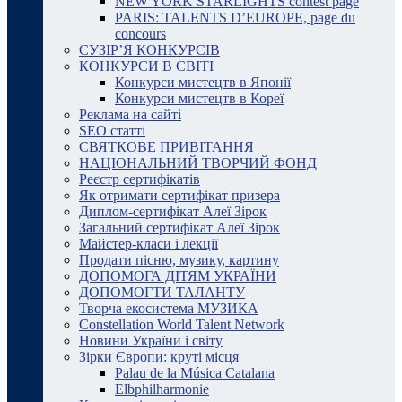
NEW YORK STARLIGHTS contest page
PARIS: TALENTS D’EUROPE, page du
concours
СУЗІР’Я КОНКУРСІВ
КОНКУРСИ В СВІТІ
Конкурси мистецтв в Японії
Конкурси мистецтв в Кореї
Реклама на сайті
SEO статті
СВЯТКОВЕ ПРИВІТАННЯ
НАЦІОНАЛЬНИЙ ТВОРЧИЙ ФОНД
Реєстр сертифікатів
Як отримати сертифікат призера
Диплом-сертифікат Алеї Зірок
Загальний сертифікат Алеї Зірок
Майстер-класи і лекції
Продати пісню, музику, картину
ДОПОМОГА ДІТЯМ УКРАЇНИ
ДОПОМОГТИ ТАЛАНТУ
Творча екосистема МУЗИКА
Constellation World Talent Network
Новини України і світу
Зірки Європи: круті місця
Palau de la Música Catalana
Elbphilharmonie