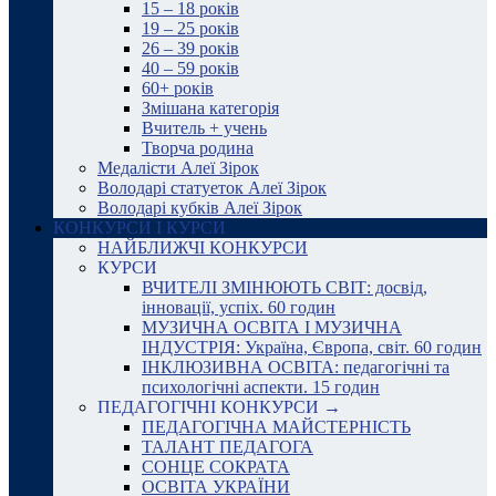
15 – 18 років
19 – 25 років
26 – 39 років
40 – 59 років
60+ років
Змішана категорія
Вчитель + учень
Творча родина
Медалісти Алеї Зірок
Володарі статуеток Алеї Зірок
Володарі кубків Алеї Зірок
КОНКУРСИ І КУРСИ
НАЙБЛИЖЧІ КОНКУРСИ
КУРСИ
ВЧИТЕЛІ ЗМІНЮЮТЬ СВІТ: досвід,
інновації, успіх. 60 годин
МУЗИЧНА ОСВІТА І МУЗИЧНА
ІНДУСТРІЯ: Україна, Європа, світ. 60 годин
ІНКЛЮЗИВНА ОСВІТА: педагогічні та
психологічні аспекти. 15 годин
ПЕДАГОГІЧНІ КОНКУРСИ →
ПЕДАГОГІЧНА МАЙСТЕРНІСТЬ
ТАЛАНТ ПЕДАГОГА
СОНЦЕ СОКРАТА
ОСВІТА УКРАЇНИ