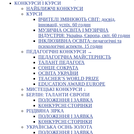
КОНКУРСИ І КУРСИ
НАЙБЛИЖЧІ КОНКУРСИ
КУРСИ
ВЧИТЕЛІ ЗМІНЮЮТЬ СВІТ: досвід,
інновації, успіх. 60 годин
МУЗИЧНА ОСВІТА І МУЗИЧНА
ІНДУСТРІЯ: Україна, Європа, світ. 60 годин
ІНКЛЮЗИВНА ОСВІТА: педагогічні та
психологічні аспекти. 15 годин
ПЕДАГОГІЧНІ КОНКУРСИ →
ПЕДАГОГІЧНА МАЙСТЕРНІСТЬ
ТАЛАНТ ПЕДАГОГА
СОНЦЕ СОКРАТА
ОСВІТА УКРАЇНИ
TEACHER’S WORLD PRIZE
EDUCATION AWARD EUROPE
МИСТЕЦЬКІ КОНКУРСИ ↓
БЕРЛІН: ТАЛАНТИ ЄВРОПИ
ПОЛОЖЕННЯ І ЗАЯВКА
КОНКУРСНІ СТОРІНКИ
РІЗДВЯНА ЗІРКА
ПОЛОЖЕННЯ І ЗАЯВКА
КОНКУРСНІ СТОРІНКИ
УКРАЇНСЬКА ОСІНЬ ЗОЛОТА
ПОЛОЖЕННЯ І ЗАЯВКА