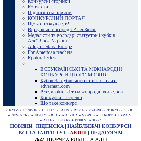
Конкурсні сторінки
Контакти
Підписка на новини
КОНКУРСНИЙ ПОРТАЛ
Що я оплачую тут?
Віртуальні нагороди Алеї Зірок
Медалісти та володарі статуеток і кубків
Алеї Зірок України
Alley of Stars: Europe
For American teachers
Країни і міста
::
ВСЕУКРАЇНСЬКІ ТА МІЖНАРОДНІ
КОНКУРСИ ЦЬОГО МІСЯЦЯ
Кубок За публікацію статті на сайті
adverman.com
Всеукраїнські та міжнародні конкурси
Конкурси – стрічка
Що таке конкурс
✦
KYIV
✦
LONDON
✦
BERLIN
✦
PARIS
✦
ROMA
✦
MADRID
✦
TOKYO
✦
SEOUL
✦
NEW YORK
✦
HOLLYWOOD
✦
AMERICA
✦
WORLD
✦
EUROPE
✦
UKRAINE
✦
ALLEY of STARS
✦
РІЗДВЯНА ЗІРКА
НОВИНИ
|
ПІДПИСКА
|
НАЙБЛИЖЧІ КОНКУРСИ
ВСІ ТАЛАНТИ ТУТ
|
АКЦІЯ
|
ПЕДАГОГАМ
7627
ТВОРЧИХ РОБІТ НА АЛЕЇ