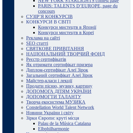
NEW YORK STARLIGHTS contest page
PARIS: TALENTS D’EUROPE, page du
concours
СУЗІР’Я КОНКУРСІВ
КОНКУРСИ В СВІТІ
Конкурси мистецтв в Японії
Конкурси мистецтв в Кореї
Реклама на сайті
SEO статті
СВЯТКОВЕ ПРИВІТАННЯ
НАЦІОНАЛЬНИЙ ТВОРЧИЙ ФОНД
Реєстр сертифікатів
Як отримати сертифікат призера
Диплом-сертифікат Алеї Зірок
Загальний сертифікат Алеї Зірок
Майстер-класи і лекції
Продати пісню, музику, картину
ДОПОМОГА ДІТЯМ УКРАЇНИ
ДОПОМОГТИ ТАЛАНТУ
Творча екосистема МУЗИКА
Constellation World Talent Network
Новини України і світу
Зірки Європи: круті місця
Palau de la Música Catalana
Elbphilharmonie