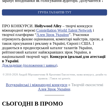
зарахує вподобайки як голосування аудиторії. Долучайтеся
↓
ГРУПА ТАЛАНТІВ ТУТ
ПРО КОНКУРСИ.
Hollywood Alley
– творчі конкурси
міжнародної мережі
Constellation World Talent Network
і
творчої платформи “
Алея Зірок України
”. Учасники
отримують фахове оцінювання, коментарі майстрів, призи, а
також просування і рекламу в Україні, Європі і США. І
додаються в продюсерський каталог талантів України,
рейтинговий каталог найяскравіших зірок України, в
національний творчий чарт.
Конкурси ідеальні для атестації
в Україні
.
Докладніше (положення і заявка)
.
© 2010-2026 Андрій Мірошниченко & Креативні Екосистеми, назва конкурсу, дизайн та
правила. | Також sui generis.
Всеукраїнські і міжнародні конкурси
в Творчій екосистемі
Алея Зірок України
.
__________
СЬОГОДНІ В ПРОМО