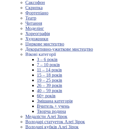
Саксофон
Скрипка
Фортепіано
Театр
Читання
Моделінг
Хореографія
Художники
Циркове мистецтво
Декоративно-ужиткове мистецтво
Вікові категорії
3 – 6 років
7 – 10 років
11 – 14 років
15 – 18 років
19 – 25 років
26 – 39 років
40 – 59 років
60+ років
Змішана категорія
Вчитель + учень
Творча родина
Медалісти Алеї Зірок
Володарі статуеток Алеї Зірок
Володарі кубків Алеї Зірок