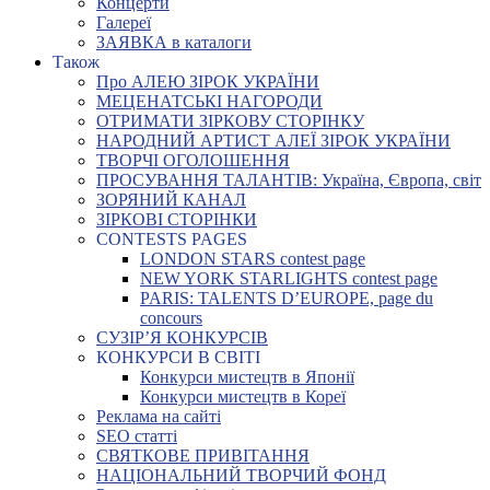
Концерти
Галереї
ЗАЯВКА в каталоги
Також
Про АЛЕЮ ЗІРОК УКРАЇНИ
МЕЦЕНАТСЬКІ НАГОРОДИ
ОТРИМАТИ ЗІРКОВУ СТОРІНКУ
НАРОДНИЙ АРТИСТ АЛЕЇ ЗІРОК УКРАЇНИ
ТВОРЧІ ОГОЛОШЕННЯ
ПРОСУВАННЯ ТАЛАНТІВ: Україна, Європа, світ
ЗОРЯНИЙ КАНАЛ
ЗІРКОВІ СТОРІНКИ
CONTESTS PAGES
LONDON STARS contest page
NEW YORK STARLIGHTS contest page
PARIS: TALENTS D’EUROPE, page du
concours
СУЗІР’Я КОНКУРСІВ
КОНКУРСИ В СВІТІ
Конкурси мистецтв в Японії
Конкурси мистецтв в Кореї
Реклама на сайті
SEO статті
СВЯТКОВЕ ПРИВІТАННЯ
НАЦІОНАЛЬНИЙ ТВОРЧИЙ ФОНД