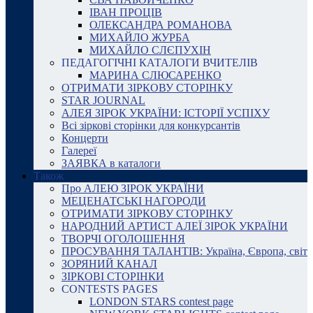
ІВАН ПРОЦІВ
ОЛЕКСАНДРА РОМАНОВА
МИХАЙЛО ЖУРБА
МИХАЙЛО СЛЄПУХІН
ПЕДАГОГІЧНІ КАТАЛОГИ ВЧИТЕЛІВ
МАРИНА СЛЮСАРЕНКО
ОТРИМАТИ ЗІРКОВУ СТОРІНКУ
STAR JOURNAL
АЛЕЯ ЗІРОК УКРАЇНИ: ІСТОРІЇ УСПІХУ
Всі зіркові сторінки для конкурсантів
Концерти
Галереї
ЗАЯВКА в каталоги
Також
Про АЛЕЮ ЗІРОК УКРАЇНИ
МЕЦЕНАТСЬКІ НАГОРОДИ
ОТРИМАТИ ЗІРКОВУ СТОРІНКУ
НАРОДНИЙ АРТИСТ АЛЕЇ ЗІРОК УКРАЇНИ
ТВОРЧІ ОГОЛОШЕННЯ
ПРОСУВАННЯ ТАЛАНТІВ: Україна, Європа, світ
ЗОРЯНИЙ КАНАЛ
ЗІРКОВІ СТОРІНКИ
CONTESTS PAGES
LONDON STARS contest page