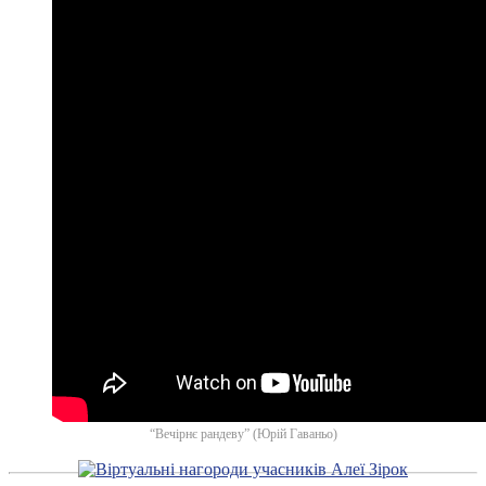
“Вечірнє рандеву” (Юрій Гаваньо)