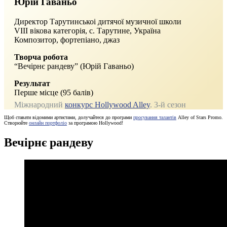
Юрій Гаваньо
Директор Тарутинськоі дитячої музичної школи
VIII вікова категорія, с. Тарутине, Україна
Композитор, фортепіано, джаз
Творча робота
“Вечірнє рандеву” (Юрій Гаваньо)
Результат
Перше місце (95 балів)
Міжнародний
конкурс Hollywood Alley
. 3-й сезон
Щоб ставати відомими артистами, долучайтеся до програми
просування талантів
Alley of Stars Promo.
Створюйте
онлайн портфоліо
за програмою Hollywood!
Вечірнє рандеву