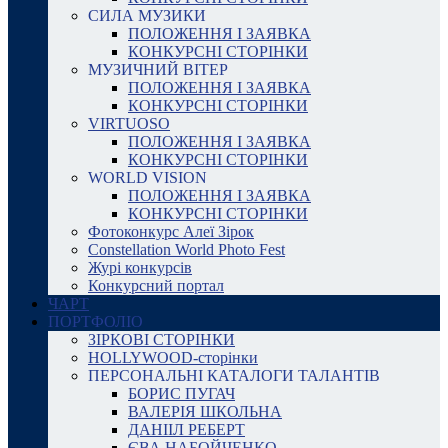
СИЛА МУЗИКИ
ПОЛОЖЕННЯ І ЗАЯВКА
КОНКУРСНІ СТОРІНКИ
МУЗИЧНИЙ ВІТЕР
ПОЛОЖЕННЯ І ЗАЯВКА
КОНКУРСНІ СТОРІНКИ
VIRTUOSO
ПОЛОЖЕННЯ І ЗАЯВКА
КОНКУРСНІ СТОРІНКИ
WORLD VISION
ПОЛОЖЕННЯ І ЗАЯВКА
КОНКУРСНІ СТОРІНКИ
Фотоконкурс Алеї Зірок
Constellation World Photo Fest
Журі конкурсів
Конкурсний портал
ЧАРТ
ПОРТФОЛІО
ЗІРКОВІ СТОРІНКИ
HOLLYWOOD-сторінки
ПЕРСОНАЛЬНІ КАТАЛОГИ ТАЛАНТІВ
БОРИС ПУГАЧ
ВАЛЕРІЯ ШКОЛЬНА
ДАНІІЛ РЕБЕРТ
ЄВА НАБОЙЧЕНКО