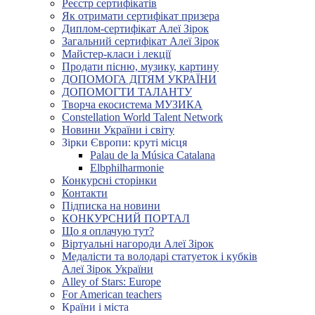
Реєстр сертифікатів
Як отримати сертифікат призера
Диплом-сертифікат Алеї Зірок
Загальний сертифікат Алеї Зірок
Майстер-класи і лекції
Продати пісню, музику, картину
ДОПОМОГА ДІТЯМ УКРАЇНИ
ДОПОМОГТИ ТАЛАНТУ
Творча екосистема МУЗИКА
Constellation World Talent Network
Новини України і світу
Зірки Європи: круті місця
Palau de la Música Catalana
Elbphilharmonie
Конкурсні сторінки
Контакти
Підписка на новини
КОНКУРСНИЙ ПОРТАЛ
Що я оплачую тут?
Віртуальні нагороди Алеї Зірок
Медалісти та володарі статуеток і кубків
Алеї Зірок України
Alley of Stars: Europe
For American teachers
Країни і міста