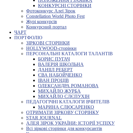
ПОЛОЖЕННЯ І ЗАЯВКА
КОНКУРСНІ СТОРІНКИ
Фотоконкурс Алеї Зірок
Constellation World Photo Fest
Журі конкурсів
Конкурсний портал
ЧАРТ
ПОРТФОЛІО
ЗІРКОВІ СТОРІНКИ
HOLLYWOOD-сторінки
ПЕРСОНАЛЬНІ КАТАЛОГИ ТАЛАНТІВ
БОРИС ПУГАЧ
ВАЛЕРІЯ ШКОЛЬНА
ДАНІІЛ РЕБЕРТ
ЄВА НАБОЙЧЕНКО
ІВАН ПРОЦІВ
ОЛЕКСАНДРА РОМАНОВА
МИХАЙЛО ЖУРБА
МИХАЙЛО СЛЄПУХІН
ПЕДАГОГІЧНІ КАТАЛОГИ ВЧИТЕЛІВ
МАРИНА СЛЮСАРЕНКО
ОТРИМАТИ ЗІРКОВУ СТОРІНКУ
STAR JOURNAL
АЛЕЯ ЗІРОК УКРАЇНИ: ІСТОРІЇ УСПІХУ
Всі зіркові сторінки для конкурсантів