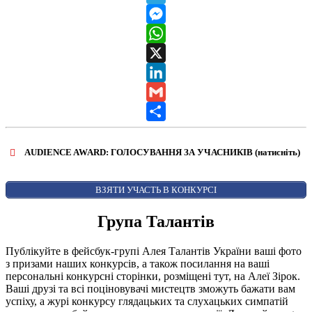
Telegram
Messenger
WhatsApp
X
LinkedIn
Gmail
Share
AUDIENCE AWARD: ГОЛОСУВАННЯ ЗА УЧАСНИКІВ (натисніть)
ВІДКРИТИ ФОРМУ ДЛЯ ГОЛОСУВАННЯ
AUDIENCE AWARD
ВЗЯТИ УЧАСТЬ В КОНКУРСІ
Група Талантів
Публікуйте в фейсбук-групі Алея Талантів України ваші фото
з призами наших конкурсів, а також посилання на ваші
персональні конкурсні сторінки, розміщені тут, на Алеї Зірок.
Ваші друзі та всі поціновувачі мистецтв зможуть бажати вам
успіху, а журі конкурсу глядацьких та слухацьких симпатій