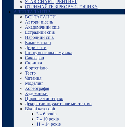
STAR CHART | РЕЙТИНГ
ОТРИМАЙТЕ ЗІРКОВУ СТОРІНКУ
АЛЕЯ ТАЛАНТІВ
ВСІ ТАЛАНТИ
Автори пісень
Академічний спів
Естрадний спів
Народний спів
Композитори
Диригенти
Інструментальна музика
Саксофон
Скрипка
Фортепіано
Театр
Читання
Моделінг
Хореографія
Художники
Циркове мистецтво
Декоративно-ужиткове мистецтво
Вікові категорії
3 – 6 років
7 – 10 років
11 – 14 років