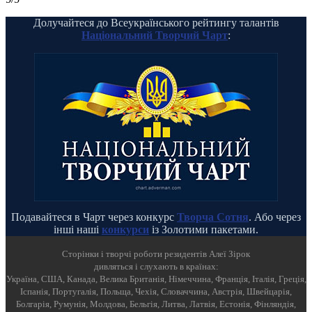
Долучайтеся до Всеукраїнського рейтингу талантів
Національний Творчий Чарт
:
Подавайтеся в Чарт через конкурс
Творча Сотня
. Або через
інші наші
конкурси
із Золотими пакетами.
Cторінки і творчі роботи резидентів Алеї Зірок
дивляться і слухають в країнах:
Україна, США, Канада, Велика Британія, Німеччина, Франція, Італія, Греція,
Іспанія, Португалія, Польща, Чехія, Словаччина, Австрія, Швейцарія,
Болгарія, Румунія, Молдова, Бельгія, Литва, Латвія, Естонія, Фінляндія,