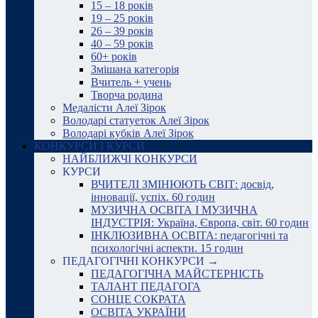
15 – 18 років
19 – 25 років
26 – 39 років
40 – 59 років
60+ років
Змішана категорія
Вчитель + учень
Творча родина
Медалісти Алеї Зірок
Володарі статуеток Алеї Зірок
Володарі кубків Алеї Зірок
КОНКУРСИ І КУРСИ
НАЙБЛИЖЧІ КОНКУРСИ
КУРСИ
ВЧИТЕЛІ ЗМІНЮЮТЬ СВІТ: досвід,
інновації, успіх. 60 годин
МУЗИЧНА ОСВІТА І МУЗИЧНА
ІНДУСТРІЯ: Україна, Європа, світ. 60 годин
ІНКЛЮЗИВНА ОСВІТА: педагогічні та
психологічні аспекти. 15 годин
ПЕДАГОГІЧНІ КОНКУРСИ →
ПЕДАГОГІЧНА МАЙСТЕРНІСТЬ
ТАЛАНТ ПЕДАГОГА
СОНЦЕ СОКРАТА
ОСВІТА УКРАЇНИ