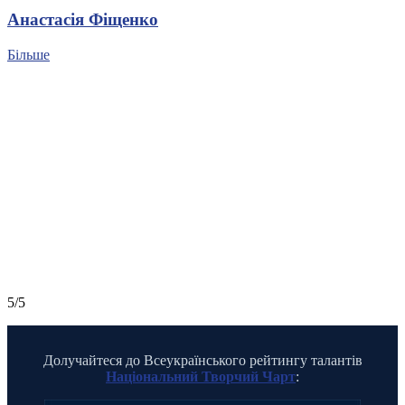
Анастасія Фіщенко
Більше
5/5
Долучайтеся до Всеукраїнського рейтингу талантів
Національний Творчий Чарт
: