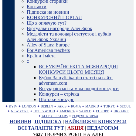
Конкурсні сторінки
Контакти
Підписка на новини
КОНКУРСНИЙ ПОРТАЛ
Що я оплачую тут?
Віртуальні нагороди Алеї Зірок
Медалісти та володарі статуеток і кубків
Алеї Зірок України
Alley of Stars: Europe
For American teachers
Країни і міста
::
ВСЕУКРАЇНСЬКІ ТА МІЖНАРОДНІ
КОНКУРСИ ЦЬОГО МІСЯЦЯ
Кубок За публікацію статті на сайті
adverman.com
Всеукраїнські та міжнародні конкурси
Конкурси – стрічка
Що таке конкурс
✦
KYIV
✦
LONDON
✦
BERLIN
✦
PARIS
✦
ROMA
✦
MADRID
✦
TOKYO
✦
SEOUL
✦
NEW YORK
✦
HOLLYWOOD
✦
AMERICA
✦
WORLD
✦
EUROPE
✦
UKRAINE
✦
ALLEY of STARS
✦
РІЗДВЯНА ЗІРКА
НОВИНИ
|
ПІДПИСКА
|
НАЙБЛИЖЧІ КОНКУРСИ
ВСІ ТАЛАНТИ ТУТ
|
АКЦІЯ
|
ПЕДАГОГАМ
7627
ТВОРЧИХ РОБІТ НА АЛЕЇ