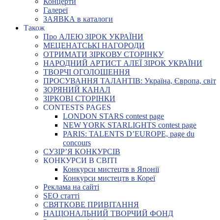
Концерти
Галереї
ЗАЯВКА в каталоги
Також
Про АЛЕЮ ЗІРОК УКРАЇНИ
МЕЦЕНАТСЬКІ НАГОРОДИ
ОТРИМАТИ ЗІРКОВУ СТОРІНКУ
НАРОДНИЙ АРТИСТ АЛЕЇ ЗІРОК УКРАЇНИ
ТВОРЧІ ОГОЛОШЕННЯ
ПРОСУВАННЯ ТАЛАНТІВ: Україна, Європа, світ
ЗОРЯНИЙ КАНАЛ
ЗІРКОВІ СТОРІНКИ
CONTESTS PAGES
LONDON STARS contest page
NEW YORK STARLIGHTS contest page
PARIS: TALENTS D’EUROPE, page du
concours
СУЗІР’Я КОНКУРСІВ
КОНКУРСИ В СВІТІ
Конкурси мистецтв в Японії
Конкурси мистецтв в Кореї
Реклама на сайті
SEO статті
СВЯТКОВЕ ПРИВІТАННЯ
НАЦІОНАЛЬНИЙ ТВОРЧИЙ ФОНД