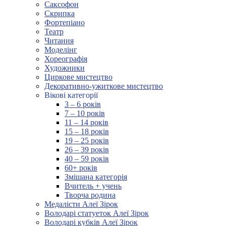
Саксофон
Скрипка
Фортепіано
Театр
Читання
Моделінг
Хореографія
Художники
Циркове мистецтво
Декоративно-ужиткове мистецтво
Вікові категорії
3 – 6 років
7 – 10 років
11 – 14 років
15 – 18 років
19 – 25 років
26 – 39 років
40 – 59 років
60+ років
Змішана категорія
Вчитель + учень
Творча родина
Медалісти Алеї Зірок
Володарі статуеток Алеї Зірок
Володарі кубків Алеї Зірок