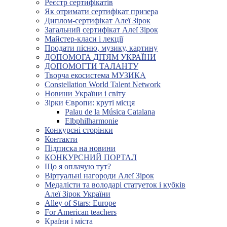
Реєстр сертифікатів
Як отримати сертифікат призера
Диплом-сертифікат Алеї Зірок
Загальний сертифікат Алеї Зірок
Майстер-класи і лекції
Продати пісню, музику, картину
ДОПОМОГА ДІТЯМ УКРАЇНИ
ДОПОМОГТИ ТАЛАНТУ
Творча екосистема МУЗИКА
Constellation World Talent Network
Новини України і світу
Зірки Європи: круті місця
Palau de la Música Catalana
Elbphilharmonie
Конкурсні сторінки
Контакти
Підписка на новини
КОНКУРСНИЙ ПОРТАЛ
Що я оплачую тут?
Віртуальні нагороди Алеї Зірок
Медалісти та володарі статуеток і кубків
Алеї Зірок України
Alley of Stars: Europe
For American teachers
Країни і міста