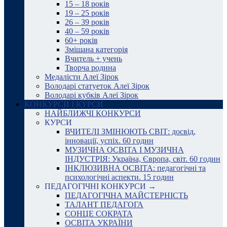
15 – 18 років
19 – 25 років
26 – 39 років
40 – 59 років
60+ років
Змішана категорія
Вчитель + учень
Творча родина
Медалісти Алеї Зірок
Володарі статуеток Алеї Зірок
Володарі кубків Алеї Зірок
КОНКУРСИ І КУРСИ
НАЙБЛИЖЧІ КОНКУРСИ
КУРСИ
ВЧИТЕЛІ ЗМІНЮЮТЬ СВІТ: досвід,
інновації, успіх. 60 годин
МУЗИЧНА ОСВІТА І МУЗИЧНА
ІНДУСТРІЯ: Україна, Європа, світ. 60 годин
ІНКЛЮЗИВНА ОСВІТА: педагогічні та
психологічні аспекти. 15 годин
ПЕДАГОГІЧНІ КОНКУРСИ →
ПЕДАГОГІЧНА МАЙСТЕРНІСТЬ
ТАЛАНТ ПЕДАГОГА
СОНЦЕ СОКРАТА
ОСВІТА УКРАЇНИ