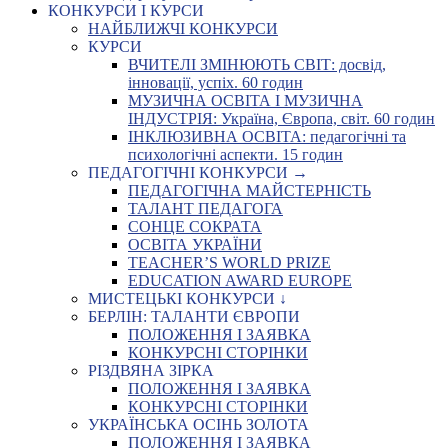
КОНКУРСИ І КУРСИ
НАЙБЛИЖЧІ КОНКУРСИ
КУРСИ
ВЧИТЕЛІ ЗМІНЮЮТЬ СВІТ: досвід,
інновації, успіх. 60 годин
МУЗИЧНА ОСВІТА І МУЗИЧНА
ІНДУСТРІЯ: Україна, Європа, світ. 60 годин
ІНКЛЮЗИВНА ОСВІТА: педагогічні та
психологічні аспекти. 15 годин
ПЕДАГОГІЧНІ КОНКУРСИ →
ПЕДАГОГІЧНА МАЙСТЕРНІСТЬ
ТАЛАНТ ПЕДАГОГА
СОНЦЕ СОКРАТА
ОСВІТА УКРАЇНИ
TEACHER’S WORLD PRIZE
EDUCATION AWARD EUROPE
МИСТЕЦЬКІ КОНКУРСИ ↓
БЕРЛІН: ТАЛАНТИ ЄВРОПИ
ПОЛОЖЕННЯ І ЗАЯВКА
КОНКУРСНІ СТОРІНКИ
РІЗДВЯНА ЗІРКА
ПОЛОЖЕННЯ І ЗАЯВКА
КОНКУРСНІ СТОРІНКИ
УКРАЇНСЬКА ОСІНЬ ЗОЛОТА
ПОЛОЖЕННЯ І ЗАЯВКА