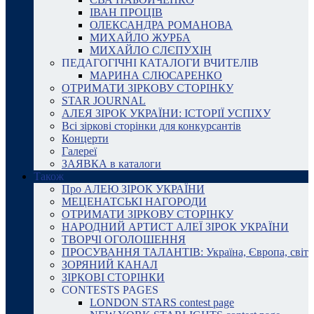
ІВАН ПРОЦІВ
ОЛЕКСАНДРА РОМАНОВА
МИХАЙЛО ЖУРБА
МИХАЙЛО СЛЄПУХІН
ПЕДАГОГІЧНІ КАТАЛОГИ ВЧИТЕЛІВ
МАРИНА СЛЮСАРЕНКО
ОТРИМАТИ ЗІРКОВУ СТОРІНКУ
STAR JOURNAL
АЛЕЯ ЗІРОК УКРАЇНИ: ІСТОРІЇ УСПІХУ
Всі зіркові сторінки для конкурсантів
Концерти
Галереї
ЗАЯВКА в каталоги
Також
Про АЛЕЮ ЗІРОК УКРАЇНИ
МЕЦЕНАТСЬКІ НАГОРОДИ
ОТРИМАТИ ЗІРКОВУ СТОРІНКУ
НАРОДНИЙ АРТИСТ АЛЕЇ ЗІРОК УКРАЇНИ
ТВОРЧІ ОГОЛОШЕННЯ
ПРОСУВАННЯ ТАЛАНТІВ: Україна, Європа, світ
ЗОРЯНИЙ КАНАЛ
ЗІРКОВІ СТОРІНКИ
CONTESTS PAGES
LONDON STARS contest page