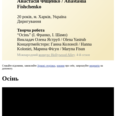
Анастасія Фіщенко / Anastasiia
Fishchenko
20 років, м. Харків, Україна
Диригування
Творча робота
“Осінь” (І. Франко, І. Шамо)
Викладач Олена Яструб / Olena Yastrub
Концертмейстери: Ганна Колонєй / Hanna
Koloniei, Марина Фісун / Maryna Fisun
Міжнародний
конкурс Hollywood Alley
. 4‑й сезон
Ставайте відомими, замовляйте
Зіркові сторінки
,
новини
про себе, запрошуйте
меценатів
на
допомогу.
Осінь