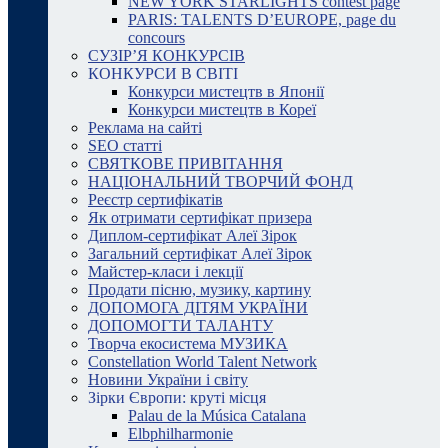
NEW YORK STARLIGHTS contest page
PARIS: TALENTS D’EUROPE, page du
concours
СУЗІР’Я КОНКУРСІВ
КОНКУРСИ В СВІТІ
Конкурси мистецтв в Японії
Конкурси мистецтв в Кореї
Реклама на сайті
SEO статті
СВЯТКОВЕ ПРИВІТАННЯ
НАЦІОНАЛЬНИЙ ТВОРЧИЙ ФОНД
Реєстр сертифікатів
Як отримати сертифікат призера
Диплом-сертифікат Алеї Зірок
Загальний сертифікат Алеї Зірок
Майстер-класи і лекції
Продати пісню, музику, картину
ДОПОМОГА ДІТЯМ УКРАЇНИ
ДОПОМОГТИ ТАЛАНТУ
Творча екосистема МУЗИКА
Constellation World Talent Network
Новини України і світу
Зірки Європи: круті місця
Palau de la Música Catalana
Elbphilharmonie