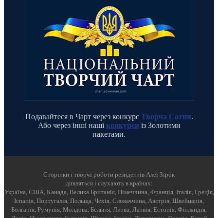
Подавайтеся в Чарт через конкурс
Творча Сотня
.
Або через інші наші
конкурси
із Золотими
пакетами.
Cторінки і творчі роботи резидентів Алеї Зірок
дивляться і слухають в країнах:
Україна, США, Канада, Велика Британія, Німеччина, Франція, Італія, Греція,
Іспанія, Португалія, Польща, Чехія, Словаччина, Австрія, Швейцарія,
Болгарія, Румунія, Молдова, Бельгія, Литва, Латвія, Естонія, Фінляндія,