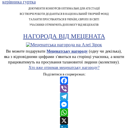
ДОКУМЕНТИ КОНКУРСІВ ОПТИМАЛЬНІ ДЛЯ АТЕСТАЦІЇ
ВСІ ТВОРЧІ РОБОТИ ДОДАЮТЬСЯ В НАЦІОНАЛЬНИЙ ТВОРЧИЙ ФОНД
ТАЛАНТИ ПРОСУВАЮТЬСЯ В УКРАЇНІ, ЄВРОПІ І В СВІТІ
УЧАСНИКИ ОТРИМУЮТЬ ДОПОМОГУ ВІД МЕЦЕНАТІВ
НАГОРОДА ВІД МЕЦЕНАТА
Ви можете подарувати
Меценатську нагороду
(одну чи декілька),
яка з відповідними цифрами з'явиться на сторінці учасника, а кошти
працюватимуть на просування талановитої людини (колективу).
Хто вже отримав меценатську нагороду?
Поділитися в соцмережах:
Facebook
Viber
Telegram
Messenger
WhatsApp