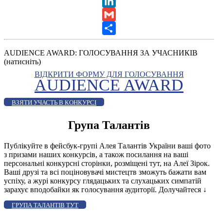
X
LinkedIn
Gmail
Share
AUDIENCE AWARD: ГОЛОСУВАННЯ ЗА УЧАСНИКІВ
(натисніть)
ВІДКРИТИ ФОРМУ ДЛЯ ГОЛОСУВАННЯ
AUDIENCE AWARD
ВЗЯТИ УЧАСТЬ В КОНКУРСІ
Група Талантів
Публікуйте в фейсбук-групі Алея Талантів України ваші фото
з призами наших конкурсів, а також посилання на ваші
персональні конкурсні сторінки, розміщені тут, на Алеї Зірок.
Ваші друзі та всі поціновувачі мистецтв зможуть бажати вам
успіху, а журі конкурсу глядацьких та слухацьких симпатій
зарахує вподобайки як голосування аудиторії. Долучайтеся
↓
ГРУПА ТАЛАНТІВ ТУТ