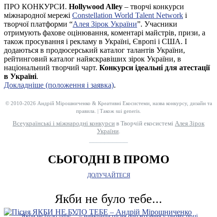
ПРО КОНКУРСИ.
Hollywood Alley
– творчі конкурси
міжнародної мережі
Constellation World Talent Network
і
творчої платформи “
Алея Зірок України
”. Учасники
отримують фахове оцінювання, коментарі майстрів, призи, а
також просування і рекламу в Україні, Європі і США. І
додаються в продюсерський каталог талантів України,
рейтинговий каталог найяскравіших зірок України, в
національний творчий чарт.
Конкурси ідеальні для атестації
в Україні
.
Докладніше (положення і заявка)
.
© 2010-2026 Андрій Мірошниченко & Креативні Екосистеми, назва конкурсу, дизайн та
правила. | Також sui generis.
Всеукраїнські і міжнародні конкурси
в Творчій екосистемі
Алея Зірок
України
.
__________
СЬОГОДНІ В ПРОМО
ДОЛУЧАЙТЕСЯ
Якби не було тебе...
"Якби не було тебе..." – найкраща пісня про кохання у цьому році