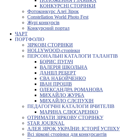
ПОЛОЖЕННЯ І ЗАЯВКА
КОНКУРСНІ СТОРІНКИ
Фотоконкурс Алеї Зірок
Constellation World Photo Fest
Журі конкурсів
Конкурсний портал
ЧАРТ
ПОРТФОЛІО
ЗІРКОВІ СТОРІНКИ
HOLLYWOOD-сторінки
ПЕРСОНАЛЬНІ КАТАЛОГИ ТАЛАНТІВ
БОРИС ПУГАЧ
ВАЛЕРІЯ ШКОЛЬНА
ДАНІІЛ РЕБЕРТ
ЄВА НАБОЙЧЕНКО
ІВАН ПРОЦІВ
ОЛЕКСАНДРА РОМАНОВА
МИХАЙЛО ЖУРБА
МИХАЙЛО СЛЄПУХІН
ПЕДАГОГІЧНІ КАТАЛОГИ ВЧИТЕЛІВ
МАРИНА СЛЮСАРЕНКО
ОТРИМАТИ ЗІРКОВУ СТОРІНКУ
STAR JOURNAL
АЛЕЯ ЗІРОК УКРАЇНИ: ІСТОРІЇ УСПІХУ
Всі зіркові сторінки для конкурсантів