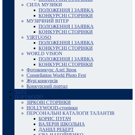
СИЛА МУЗИКИ
ПОЛОЖЕННЯ І ЗАЯВКА
КОНКУРСНІ СТОРІНКИ
МУЗИЧНИЙ ВІТЕР
ПОЛОЖЕННЯ І ЗАЯВКА
КОНКУРСНІ СТОРІНКИ
VIRTUOSO
ПОЛОЖЕННЯ І ЗАЯВКА
КОНКУРСНІ СТОРІНКИ
WORLD VISION
ПОЛОЖЕННЯ І ЗАЯВКА
КОНКУРСНІ СТОРІНКИ
Фотоконкурс Алеї Зірок
Constellation World Photo Fest
Журі конкурсів
Конкурсний портал
ЧАРТ
ПОРТФОЛІО
ЗІРКОВІ СТОРІНКИ
HOLLYWOOD-сторінки
ПЕРСОНАЛЬНІ КАТАЛОГИ ТАЛАНТІВ
БОРИС ПУГАЧ
ВАЛЕРІЯ ШКОЛЬНА
ДАНІІЛ РЕБЕРТ
ЄВА НАБОЙЧЕНКО