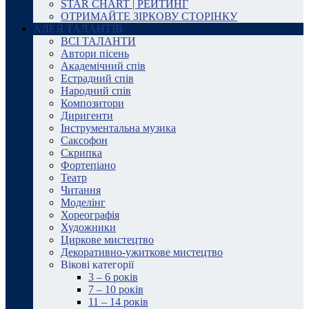
STAR CHART | РЕЙТИНГ
ОТРИМАЙТЕ ЗІРКОВУ СТОРІНКУ
АЛЕЯ ТАЛАНТІВ
ВСІ ТАЛАНТИ
Автори пісень
Академічний спів
Естрадний спів
Народний спів
Композитори
Диригенти
Інструментальна музика
Саксофон
Скрипка
Фортепіано
Театр
Читання
Моделінг
Хореографія
Художники
Циркове мистецтво
Декоративно-ужиткове мистецтво
Вікові категорії
3 – 6 років
7 – 10 років
11 – 14 років