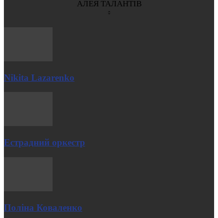
АЛЕЯ ТАЛАНТІВ
Nikita Lazarenko
Естрадний оркестр
Поліна Коваленко