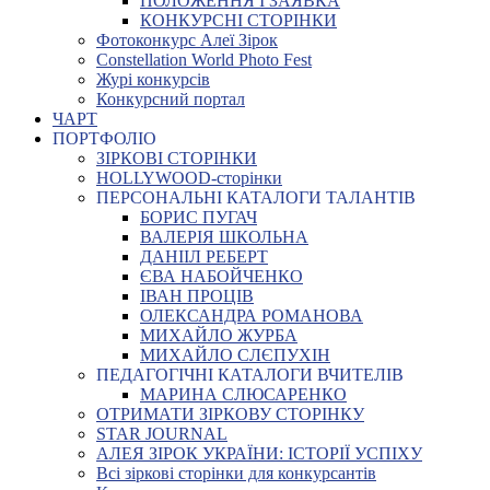
ПОЛОЖЕННЯ І ЗАЯВКА
КОНКУРСНІ СТОРІНКИ
Фотоконкурс Алеї Зірок
Constellation World Photo Fest
Журі конкурсів
Конкурсний портал
ЧАРТ
ПОРТФОЛІО
ЗІРКОВІ СТОРІНКИ
HOLLYWOOD-сторінки
ПЕРСОНАЛЬНІ КАТАЛОГИ ТАЛАНТІВ
БОРИС ПУГАЧ
ВАЛЕРІЯ ШКОЛЬНА
ДАНІІЛ РЕБЕРТ
ЄВА НАБОЙЧЕНКО
ІВАН ПРОЦІВ
ОЛЕКСАНДРА РОМАНОВА
МИХАЙЛО ЖУРБА
МИХАЙЛО СЛЄПУХІН
ПЕДАГОГІЧНІ КАТАЛОГИ ВЧИТЕЛІВ
МАРИНА СЛЮСАРЕНКО
ОТРИМАТИ ЗІРКОВУ СТОРІНКУ
STAR JOURNAL
АЛЕЯ ЗІРОК УКРАЇНИ: ІСТОРІЇ УСПІХУ
Всі зіркові сторінки для конкурсантів