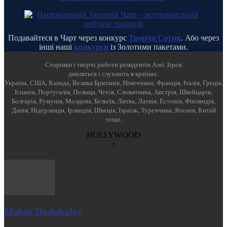
Подавайтеся в Чарт через конкурс
Творча Сотня
. Або через
інші наші
конкурси
із Золотими пакетами.
Cторінки і творчі роботи резидентів Алеї Зірок
дивляться і слухають в країнах:
Україна, США, Канада, Велика Британія, Німеччина, Франція, Італія, Греція,
Іспанія, Португалія, Польща, Чехія, Словаччина, Австрія, Швейцарія,
Болгарія, Румунія, Молдова, Бельгія, Литва, Латвія, Естонія, Фінляндія,
Данія, Нідерланди, Ірландія, Швеція, Ізраїль, Туреччина, Японія, Китай
тощо.
HOLLYWOOD
Makar Dudukalov