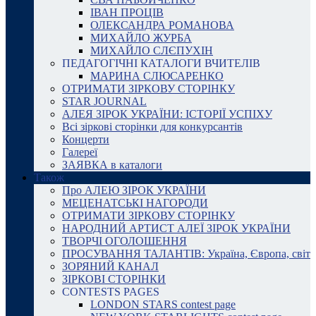
ІВАН ПРОЦІВ
ОЛЕКСАНДРА РОМАНОВА
МИХАЙЛО ЖУРБА
МИХАЙЛО СЛЄПУХІН
ПЕДАГОГІЧНІ КАТАЛОГИ ВЧИТЕЛІВ
МАРИНА СЛЮСАРЕНКО
ОТРИМАТИ ЗІРКОВУ СТОРІНКУ
STAR JOURNAL
АЛЕЯ ЗІРОК УКРАЇНИ: ІСТОРІЇ УСПІХУ
Всі зіркові сторінки для конкурсантів
Концерти
Галереї
ЗАЯВКА в каталоги
Також
Про АЛЕЮ ЗІРОК УКРАЇНИ
МЕЦЕНАТСЬКІ НАГОРОДИ
ОТРИМАТИ ЗІРКОВУ СТОРІНКУ
НАРОДНИЙ АРТИСТ АЛЕЇ ЗІРОК УКРАЇНИ
ТВОРЧІ ОГОЛОШЕННЯ
ПРОСУВАННЯ ТАЛАНТІВ: Україна, Європа, світ
ЗОРЯНИЙ КАНАЛ
ЗІРКОВІ СТОРІНКИ
CONTESTS PAGES
LONDON STARS contest page