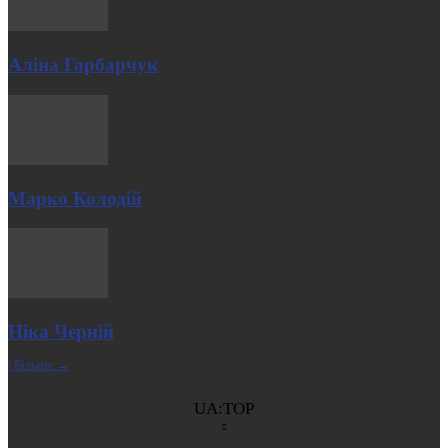
Аліна Гарбарчук
Марко Колодій
Ніка Черній
| Більше →
UA:TOP