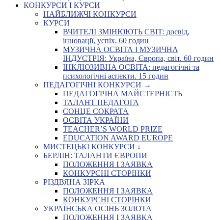
КОНКУРСИ І КУРСИ
НАЙБЛИЖЧІ КОНКУРСИ
КУРСИ
ВЧИТЕЛІ ЗМІНЮЮТЬ СВІТ: досвід,
інновації, успіх. 60 годин
МУЗИЧНА ОСВІТА І МУЗИЧНА
ІНДУСТРІЯ: Україна, Європа, світ. 60 годин
ІНКЛЮЗИВНА ОСВІТА: педагогічні та
психологічні аспекти. 15 годин
ПЕДАГОГІЧНІ КОНКУРСИ →
ПЕДАГОГІЧНА МАЙСТЕРНІСТЬ
ТАЛАНТ ПЕДАГОГА
СОНЦЕ СОКРАТА
ОСВІТА УКРАЇНИ
TEACHER’S WORLD PRIZE
EDUCATION AWARD EUROPE
МИСТЕЦЬКІ КОНКУРСИ ↓
БЕРЛІН: ТАЛАНТИ ЄВРОПИ
ПОЛОЖЕННЯ І ЗАЯВКА
КОНКУРСНІ СТОРІНКИ
РІЗДВЯНА ЗІРКА
ПОЛОЖЕННЯ І ЗАЯВКА
КОНКУРСНІ СТОРІНКИ
УКРАЇНСЬКА ОСІНЬ ЗОЛОТА
ПОЛОЖЕННЯ І ЗАЯВКА