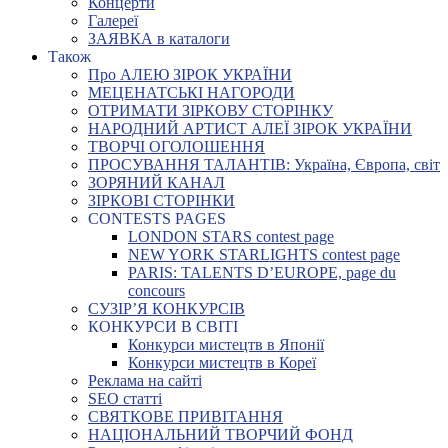
Концерти
Галереї
ЗАЯВКА в каталоги
Також
Про АЛЕЮ ЗІРОК УКРАЇНИ
МЕЦЕНАТСЬКІ НАГОРОДИ
ОТРИМАТИ ЗІРКОВУ СТОРІНКУ
НАРОДНИЙ АРТИСТ АЛЕЇ ЗІРОК УКРАЇНИ
ТВОРЧІ ОГОЛОШЕННЯ
ПРОСУВАННЯ ТАЛАНТІВ: Україна, Європа, світ
ЗОРЯНИЙ КАНАЛ
ЗІРКОВІ СТОРІНКИ
CONTESTS PAGES
LONDON STARS contest page
NEW YORK STARLIGHTS contest page
PARIS: TALENTS D’EUROPE, page du
concours
СУЗІР’Я КОНКУРСІВ
КОНКУРСИ В СВІТІ
Конкурси мистецтв в Японії
Конкурси мистецтв в Кореї
Реклама на сайті
SEO статті
СВЯТКОВЕ ПРИВІТАННЯ
НАЦІОНАЛЬНИЙ ТВОРЧИЙ ФОНД