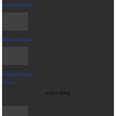
Іван Липовик
Віолета Заєць
Аліна Савчук
| Більше →
АЛЕЯ ЗІРОК