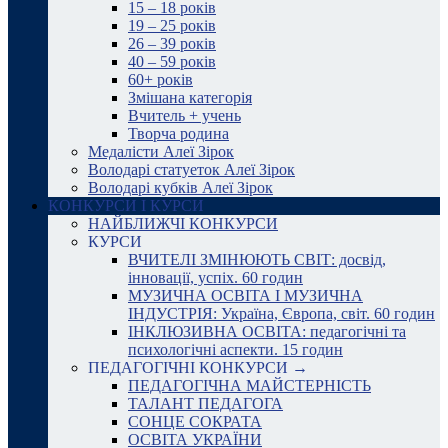
15 – 18 років
19 – 25 років
26 – 39 років
40 – 59 років
60+ років
Змішана категорія
Вчитель + учень
Творча родина
Медалісти Алеї Зірок
Володарі статуеток Алеї Зірок
Володарі кубків Алеї Зірок
КОНКУРСИ І КУРСИ
НАЙБЛИЖЧІ КОНКУРСИ
КУРСИ
ВЧИТЕЛІ ЗМІНЮЮТЬ СВІТ: досвід,
інновації, успіх. 60 годин
МУЗИЧНА ОСВІТА І МУЗИЧНА
ІНДУСТРІЯ: Україна, Європа, світ. 60 годин
ІНКЛЮЗИВНА ОСВІТА: педагогічні та
психологічні аспекти. 15 годин
ПЕДАГОГІЧНІ КОНКУРСИ →
ПЕДАГОГІЧНА МАЙСТЕРНІСТЬ
ТАЛАНТ ПЕДАГОГА
СОНЦЕ СОКРАТА
ОСВІТА УКРАЇНИ