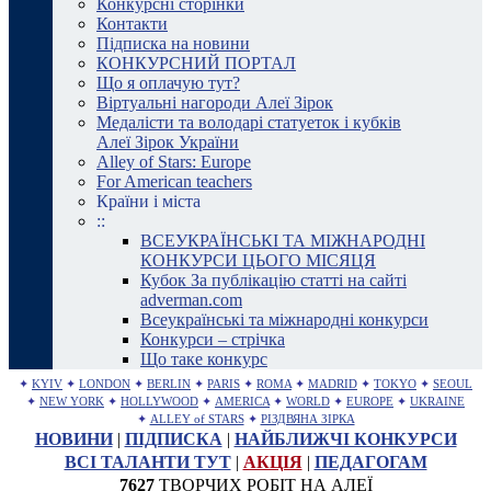
Конкурсні сторінки
Контакти
Підписка на новини
КОНКУРСНИЙ ПОРТАЛ
Що я оплачую тут?
Віртуальні нагороди Алеї Зірок
Медалісти та володарі статуеток і кубків
Алеї Зірок України
Alley of Stars: Europe
For American teachers
Країни і міста
::
ВСЕУКРАЇНСЬКІ ТА МІЖНАРОДНІ
КОНКУРСИ ЦЬОГО МІСЯЦЯ
Кубок За публікацію статті на сайті
adverman.com
Всеукраїнські та міжнародні конкурси
Конкурси – стрічка
Що таке конкурс
✦
KYIV
✦
LONDON
✦
BERLIN
✦
PARIS
✦
ROMA
✦
MADRID
✦
TOKYO
✦
SEOUL
✦
NEW YORK
✦
HOLLYWOOD
✦
AMERICA
✦
WORLD
✦
EUROPE
✦
UKRAINE
✦
ALLEY of STARS
✦
РІЗДВЯНА ЗІРКА
НОВИНИ
|
ПІДПИСКА
|
НАЙБЛИЖЧІ КОНКУРСИ
ВСІ ТАЛАНТИ ТУТ
|
АКЦІЯ
|
ПЕДАГОГАМ
7627
ТВОРЧИХ РОБІТ НА АЛЕЇ