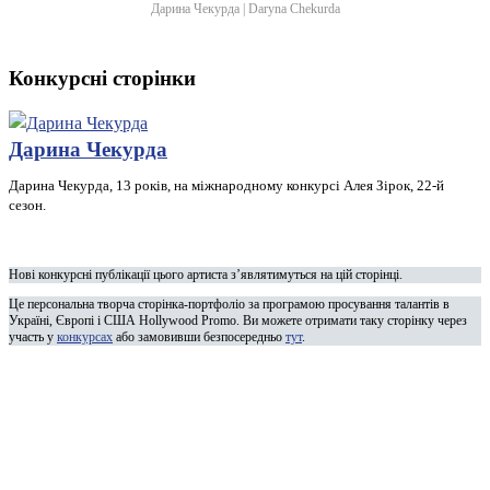
Дарина Чекурда | Daryna Chekurda
Конкурсні сторінки
Дарина Чекурда
Дарина Чекурда, 13 років, на міжнародному конкурсі Алея Зірок, 22-й
сезон.
Нові конкурсні публікації цього артиста з’являтимуться на цій сторінці.
Це персональна творча сторінка-портфоліо за програмою просування талантів в
Україні, Європі і США Hollywood Promo. Ви можете отримати таку сторінку через
участь у
конкурсах
або замовивши безпосередньо
тут
.