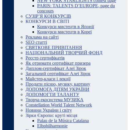
NEW YORK STARLIGHTS contest page
PARIS: TALENTS D’EUROPE, page du
concours
СУЗІР’Я КОНКУРСІВ
КОНКУРСИ В СВІТІ
Конкурси мистецтв в Японії
Конкурси мистецтв в Кореї
Реклама на сайті
SEO статті
СВЯТКОВЕ ПРИВІТАННЯ
НАЦІОНАЛЬНИЙ ТВОРЧИЙ ФОНД
Реєстр сертифікатів
Як отримати сертифікат призера
Диплом-сертифікат Алеї Зірок
Загальний сертифікат Алеї Зірок
Майстер-класи і лекції
Продати пісню, музику, картину
ДОПОМОГА ДІТЯМ УКРАЇНИ
ДОПОМОГТИ ТАЛАНТУ
Творча екосистема МУЗИКА
Constellation World Talent Network
Новини України і світу
Зірки Європи: круті місця
Palau de la Música Catalana
Elbphilharmonie