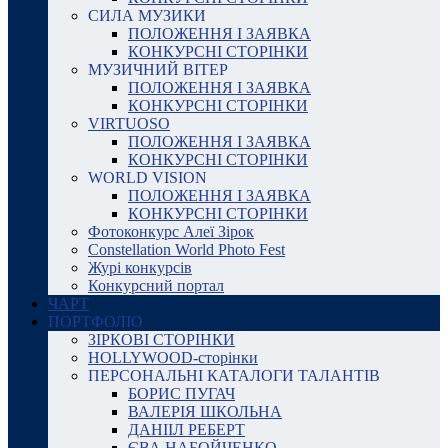
СИЛА МУЗИКИ
ПОЛОЖЕННЯ І ЗАЯВКА
КОНКУРСНІ СТОРІНКИ
МУЗИЧНИЙ ВІТЕР
ПОЛОЖЕННЯ І ЗАЯВКА
КОНКУРСНІ СТОРІНКИ
VIRTUOSO
ПОЛОЖЕННЯ І ЗАЯВКА
КОНКУРСНІ СТОРІНКИ
WORLD VISION
ПОЛОЖЕННЯ І ЗАЯВКА
КОНКУРСНІ СТОРІНКИ
Фотоконкурс Алеї Зірок
Constellation World Photo Fest
Журі конкурсів
Конкурсний портал
ЧАРТ
ПОРТФОЛІО
ЗІРКОВІ СТОРІНКИ
HOLLYWOOD-сторінки
ПЕРСОНАЛЬНІ КАТАЛОГИ ТАЛАНТІВ
БОРИС ПУГАЧ
ВАЛЕРІЯ ШКОЛЬНА
ДАНІІЛ РЕБЕРТ
ЄВА НАБОЙЧЕНКО