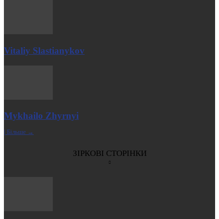
Vitaliy Slastianykov
Mykhailo Zhyrnyi
| Більше →
ЗІРКОВІ СТОРІНКИ