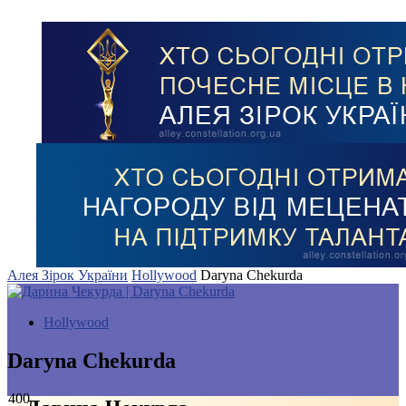
Алея Зірок України
Hollywood
Daryna Chekurda
Hollywood
Daryna Chekurda
400