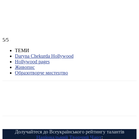
5/5
ТЕМИ
Daryna Chekurda Hollywood
Hollywood pages
Живопис
Образотворче мистецтво
Долучайтеся до Всеукраїнського рейтингу талантів
Національний Творчий Чарт
: