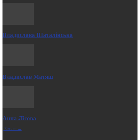
Владислава Шаталінська
Владислав Матяш
Анна Лісова
| Більше →