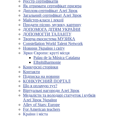
Реєстр сертифікатів
Як отримати сертифікат призера
Диплом-сертифікат Алеї Зірок
Загальний сертифікат Алеї Зірок
Майстер-класи і лекції
Продати пісню, музику, картину
ДОПОМОГА ДІТЯМ УКРАЇНИ
ДОПОМОГТИ ТАЛАНТУ
Творча екосистема МУЗИКА
Constellation World Talent Network
Новини України і світу
Зірки Європи: круті місця
Palau de la Música Catalana
Elbphilharmonie
Конкурсні сторінки
Контакти
Підписка на новини
КОНКУРСНИЙ ПОРТАЛ
Що я оплачую тут?
Віртуальні нагороди Алеї Зірок
Медалісти та володарі статуеток і кубків
Алеї Зірок України
Alley of Stars: Europe
For American teachers
Країни і міста