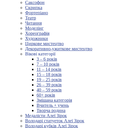
Саксофон
Скрипка
Фортепіано
Театр
Читання
Моделінг
Хореографія
Художники
Циркове мистецтво
Декоративно-ужиткове мистецтво
Вікові категорії
3 – 6 років
7 – 10 років
11 – 14 років
15 – 18 років
19 – 25 років
26 – 39 років
40 – 59 років
60+ років
Змішана категорія
Вчитель + учень
Творча родина
Медалісти Алеї Зірок
Володарі статуеток Алеї Зірок
Володарі кубків Алеї Зірок