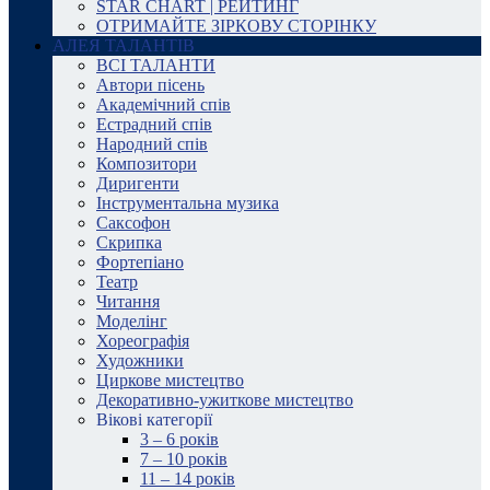
STAR CHART | РЕЙТИНГ
ОТРИМАЙТЕ ЗІРКОВУ СТОРІНКУ
АЛЕЯ ТАЛАНТІВ
ВСІ ТАЛАНТИ
Автори пісень
Академічний спів
Естрадний спів
Народний спів
Композитори
Диригенти
Інструментальна музика
Саксофон
Скрипка
Фортепіано
Театр
Читання
Моделінг
Хореографія
Художники
Циркове мистецтво
Декоративно-ужиткове мистецтво
Вікові категорії
3 – 6 років
7 – 10 років
11 – 14 років