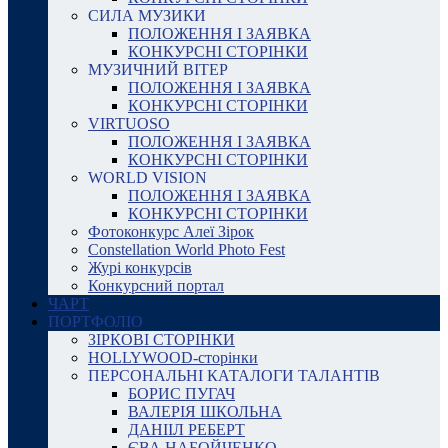
СИЛА МУЗИКИ
ПОЛОЖЕННЯ І ЗАЯВКА
КОНКУРСНІ СТОРІНКИ
МУЗИЧНИЙ ВІТЕР
ПОЛОЖЕННЯ І ЗАЯВКА
КОНКУРСНІ СТОРІНКИ
VIRTUOSO
ПОЛОЖЕННЯ І ЗАЯВКА
КОНКУРСНІ СТОРІНКИ
WORLD VISION
ПОЛОЖЕННЯ І ЗАЯВКА
КОНКУРСНІ СТОРІНКИ
Фотоконкурс Алеї Зірок
Constellation World Photo Fest
Журі конкурсів
Конкурсний портал
ЧАРТ
ПОРТФОЛІО
ЗІРКОВІ СТОРІНКИ
HOLLYWOOD-сторінки
ПЕРСОНАЛЬНІ КАТАЛОГИ ТАЛАНТІВ
БОРИС ПУГАЧ
ВАЛЕРІЯ ШКОЛЬНА
ДАНІІЛ РЕБЕРТ
ЄВА НАБОЙЧЕНКО