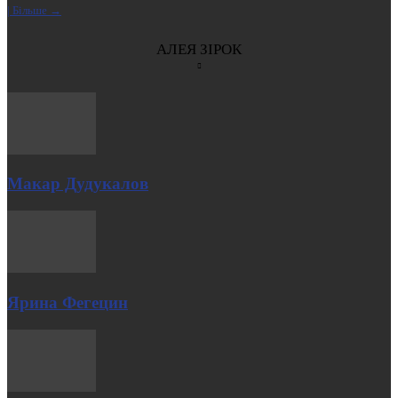
| Більше →
АЛЕЯ ЗІРОК
Макар Дудукалов
Ярина Фегецин