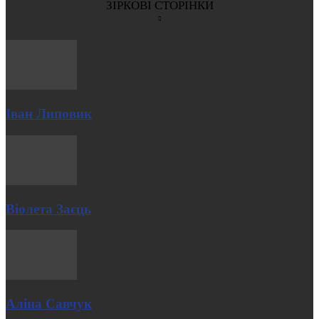
ЗІРКОВІ СТОРІНКИ
Іван Липовик
Віолета Заєць
Аліна Савчук