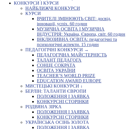
КОНКУРСИ І КУРСИ
НАЙБЛИЖЧІ КОНКУРСИ
КУРСИ
ВЧИТЕЛІ ЗМІНЮЮТЬ СВІТ: досвід,
інновації, успіх. 60 годин
МУЗИЧНА ОСВІТА І МУЗИЧНА
ІНДУСТРІЯ: Україна, Європа, світ. 60 годин
ІНКЛЮЗИВНА ОСВІТА: педагогічні та
психологічні аспекти. 15 годин
ПЕДАГОГІЧНІ КОНКУРСИ →
ПЕДАГОГІЧНА МАЙСТЕРНІСТЬ
ТАЛАНТ ПЕДАГОГА
СОНЦЕ СОКРАТА
ОСВІТА УКРАЇНИ
TEACHER’S WORLD PRIZE
EDUCATION AWARD EUROPE
МИСТЕЦЬКІ КОНКУРСИ ↓
БЕРЛІН: ТАЛАНТИ ЄВРОПИ
ПОЛОЖЕННЯ І ЗАЯВКА
КОНКУРСНІ СТОРІНКИ
РІЗДВЯНА ЗІРКА
ПОЛОЖЕННЯ І ЗАЯВКА
КОНКУРСНІ СТОРІНКИ
УКРАЇНСЬКА ОСІНЬ ЗОЛОТА
ПОЛОЖЕННЯ І ЗАЯВКА