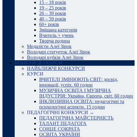
15 – 18 років
19 – 25 років
26 – 39 років
40 – 59 років
60+ років
Змішана категорія
Вчитель + учень
Творча родина
Медалісти Алеї Зірок
Володарі статуеток Алеї Зірок
Володарі кубків Алеї Зірок
КОНКУРСИ І КУРСИ
НАЙБЛИЖЧІ КОНКУРСИ
КУРСИ
ВЧИТЕЛІ ЗМІНЮЮТЬ СВІТ: досвід,
інновації, успіх. 60 годин
МУЗИЧНА ОСВІТА І МУЗИЧНА
ІНДУСТРІЯ: Україна, Європа, світ. 60 годин
ІНКЛЮЗИВНА ОСВІТА: педагогічні та
психологічні аспекти. 15 годин
ПЕДАГОГІЧНІ КОНКУРСИ →
ПЕДАГОГІЧНА МАЙСТЕРНІСТЬ
ТАЛАНТ ПЕДАГОГА
СОНЦЕ СОКРАТА
ОСВІТА УКРАЇНИ