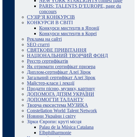
NEW YORK STARLIGHTS contest page
PARIS: TALENTS D’EUROPE, page du
concours
СУЗІР’Я КОНКУРСІВ
КОНКУРСИ В СВІТІ
Конкурси мистецтв в Японії
Конкурси мистецтв в Кореї
Реклама на сайті
SEO статті
СВЯТКОВЕ ПРИВІТАННЯ
НАЦІОНАЛЬНИЙ ТВОРЧИЙ ФОНД
Реєстр сертифікатів
Як отримати сертифікат призера
Диплом-сертифікат Алеї Зірок
Загальний сертифікат Алеї Зірок
Майстер-класи і лекції
Продати пісню, музику, картину
ДОПОМОГА ДІТЯМ УКРАЇНИ
ДОПОМОГТИ ТАЛАНТУ
Творча екосистема МУЗИКА
Constellation World Talent Network
Новини України і світу
Зірки Європи: круті місця
Palau de la Música Catalana
Elbphilharmonie