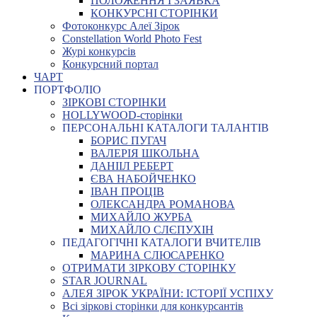
ПОЛОЖЕННЯ І ЗАЯВКА
КОНКУРСНІ СТОРІНКИ
Фотоконкурс Алеї Зірок
Constellation World Photo Fest
Журі конкурсів
Конкурсний портал
ЧАРТ
ПОРТФОЛІО
ЗІРКОВІ СТОРІНКИ
HOLLYWOOD-сторінки
ПЕРСОНАЛЬНІ КАТАЛОГИ ТАЛАНТІВ
БОРИС ПУГАЧ
ВАЛЕРІЯ ШКОЛЬНА
ДАНІІЛ РЕБЕРТ
ЄВА НАБОЙЧЕНКО
ІВАН ПРОЦІВ
ОЛЕКСАНДРА РОМАНОВА
МИХАЙЛО ЖУРБА
МИХАЙЛО СЛЄПУХІН
ПЕДАГОГІЧНІ КАТАЛОГИ ВЧИТЕЛІВ
МАРИНА СЛЮСАРЕНКО
ОТРИМАТИ ЗІРКОВУ СТОРІНКУ
STAR JOURNAL
АЛЕЯ ЗІРОК УКРАЇНИ: ІСТОРІЇ УСПІХУ
Всі зіркові сторінки для конкурсантів