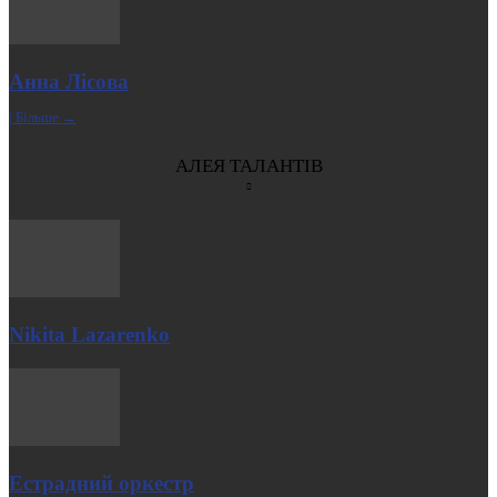
Анна Лісова
| Більше →
АЛЕЯ ТАЛАНТІВ
Nikita Lazarenko
Естрадний оркестр