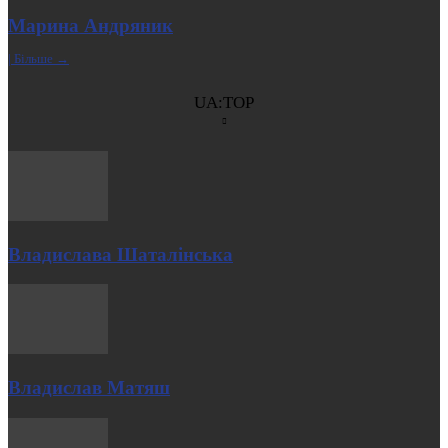
Марина Андряник
| Більше →
UA:TOP
Владислава Шаталінська
Владислав Матяш