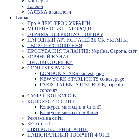
Концерти
Галереї
ЗАЯВКА в каталоги
Також
Про АЛЕЮ ЗІРОК УКРАЇНИ
МЕЦЕНАТСЬКІ НАГОРОДИ
ОТРИМАТИ ЗІРКОВУ СТОРІНКУ
НАРОДНИЙ АРТИСТ АЛЕЇ ЗІРОК УКРАЇНИ
ТВОРЧІ ОГОЛОШЕННЯ
ПРОСУВАННЯ ТАЛАНТІВ: Україна, Європа, світ
ЗОРЯНИЙ КАНАЛ
ЗІРКОВІ СТОРІНКИ
CONTESTS PAGES
LONDON STARS contest page
NEW YORK STARLIGHTS contest page
PARIS: TALENTS D’EUROPE, page du
concours
СУЗІР’Я КОНКУРСІВ
КОНКУРСИ В СВІТІ
Конкурси мистецтв в Японії
Конкурси мистецтв в Кореї
Реклама на сайті
SEO статті
СВЯТКОВЕ ПРИВІТАННЯ
НАЦІОНАЛЬНИЙ ТВОРЧИЙ ФОНД