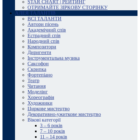
STAR CHART | РЕЙТИНГ
ОТРИМАЙТЕ ЗІРКОВУ СТОРІНКУ
АЛЕЯ ТАЛАНТІВ
ВСІ ТАЛАНТИ
Автори пісень
Академічний спів
Естрадний спів
Народний спів
Композитори
Диригенти
Інструментальна музика
Саксофон
Скрипка
Фортепіано
Театр
Читання
Моделінг
Хореографія
Художники
Циркове мистецтво
Декоративно-ужиткове мистецтво
Вікові категорії
3 – 6 років
7 – 10 років
11 – 14 років