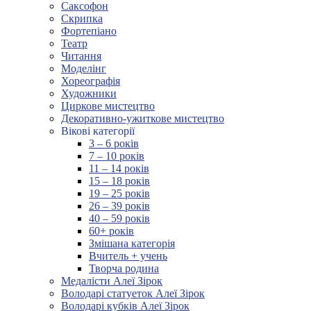
Саксофон
Скрипка
Фортепіано
Театр
Читання
Моделінг
Хореографія
Художники
Циркове мистецтво
Декоративно-ужиткове мистецтво
Вікові категорії
3 – 6 років
7 – 10 років
11 – 14 років
15 – 18 років
19 – 25 років
26 – 39 років
40 – 59 років
60+ років
Змішана категорія
Вчитель + учень
Творча родина
Медалісти Алеї Зірок
Володарі статуеток Алеї Зірок
Володарі кубків Алеї Зірок