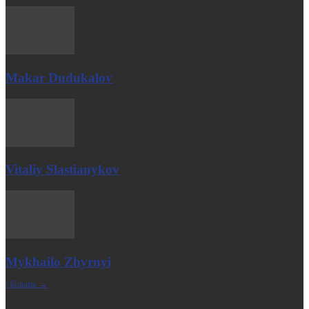
Makar Dudukalov
Vitaliy Slastianykov
Mykhailo Zhyrnyi
| Більше →