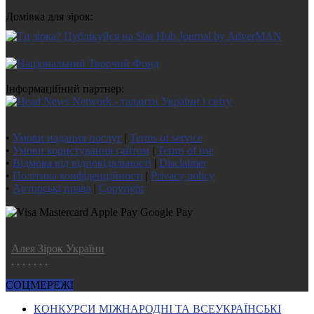
Домівка для зірок:
Інформаційний партнер:
•
Умови надання послуг
|
Terms of service
•
Умови користування сайтом
|
Terms of use
•
Відмова від відповідальності
|
Disclaimer
•
Політика конфіденційності
|
Privacy policy
•
Авторські права
|
Copyright
Алея Зірок України
.
.
.
.
.
.
.
СОЦМЕРЕЖІ
КОНКУРСИ МІЖНАРОДНІ ТА ВСЕУКРАЇНСЬКІ