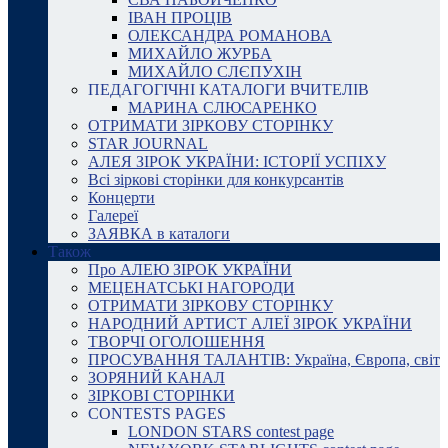
ІВАН ПРОЦІВ
ОЛЕКСАНДРА РОМАНОВА
МИХАЙЛО ЖУРБА
МИХАЙЛО СЛЄПУХІН
ПЕДАГОГІЧНІ КАТАЛОГИ ВЧИТЕЛІВ
МАРИНА СЛЮСАРЕНКО
ОТРИМАТИ ЗІРКОВУ СТОРІНКУ
STAR JOURNAL
АЛЕЯ ЗІРОК УКРАЇНИ: ІСТОРІЇ УСПІХУ
Всі зіркові сторінки для конкурсантів
Концерти
Галереї
ЗАЯВКА в каталоги
Також
Про АЛЕЮ ЗІРОК УКРАЇНИ
МЕЦЕНАТСЬКІ НАГОРОДИ
ОТРИМАТИ ЗІРКОВУ СТОРІНКУ
НАРОДНИЙ АРТИСТ АЛЕЇ ЗІРОК УКРАЇНИ
ТВОРЧІ ОГОЛОШЕННЯ
ПРОСУВАННЯ ТАЛАНТІВ: Україна, Європа, світ
ЗОРЯНИЙ КАНАЛ
ЗІРКОВІ СТОРІНКИ
CONTESTS PAGES
LONDON STARS contest page