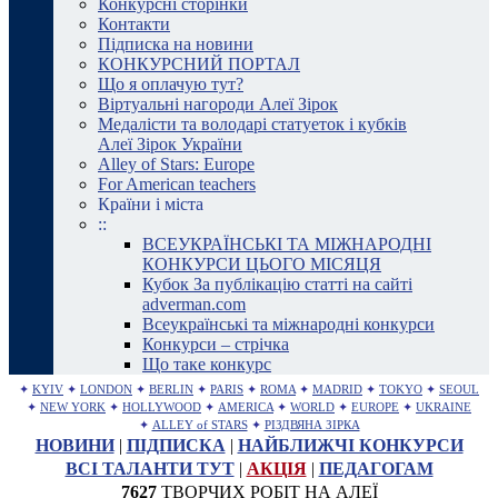
Конкурсні сторінки
Контакти
Підписка на новини
КОНКУРСНИЙ ПОРТАЛ
Що я оплачую тут?
Віртуальні нагороди Алеї Зірок
Медалісти та володарі статуеток і кубків
Алеї Зірок України
Alley of Stars: Europe
For American teachers
Країни і міста
::
ВСЕУКРАЇНСЬКІ ТА МІЖНАРОДНІ
КОНКУРСИ ЦЬОГО МІСЯЦЯ
Кубок За публікацію статті на сайті
adverman.com
Всеукраїнські та міжнародні конкурси
Конкурси – стрічка
Що таке конкурс
✦
KYIV
✦
LONDON
✦
BERLIN
✦
PARIS
✦
ROMA
✦
MADRID
✦
TOKYO
✦
SEOUL
✦
NEW YORK
✦
HOLLYWOOD
✦
AMERICA
✦
WORLD
✦
EUROPE
✦
UKRAINE
✦
ALLEY of STARS
✦
РІЗДВЯНА ЗІРКА
НОВИНИ
|
ПІДПИСКА
|
НАЙБЛИЖЧІ КОНКУРСИ
ВСІ ТАЛАНТИ ТУТ
|
АКЦІЯ
|
ПЕДАГОГАМ
7627
ТВОРЧИХ РОБІТ НА АЛЕЇ