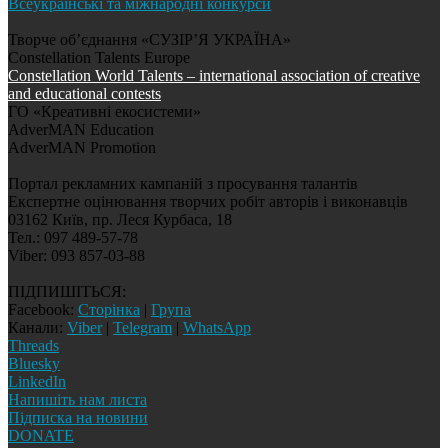
Всеукраїнські та міжнародні конкурси
Творче об’єднання «СУЗІР’Я УКРАЇНА»
Constellation Talents Europe
Constellation World Talents – international association of creative
and educational contests
ГО «Креативні екосистеми»
AdverMAN Education
AdverMAN Promotion
Портал рекламних кампаній з просування талантів
Експертне оцінювання творчих робіт авторів і виконавців
03162 Київ, пр. Леся Курбаса, 18
Тел.: 097 489-57-78
Viber: 093 857-03-88
ПІДПИШІТЬСЯ:
Facebook:
Сторінка
|
Група
Канали:
Viber
|
Telegram
|
WhatsApp
Threads
Bluesky
LinkedIn
Напишіть нам листа
Підписка на новини
DONATE