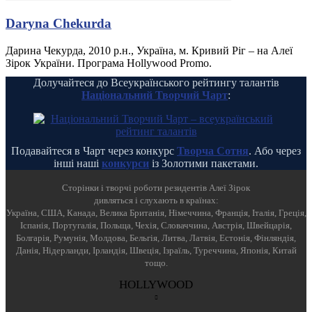
Daryna Chekurda
Дарина Чекурда, 2010 р.н., Україна, м. Кривий Ріг – на Алеї
Зірок України. Програма Hollywood Promo.
Долучайтеся до Всеукраїнського рейтингу талантів
Національний Творчий Чарт
:
Подавайтеся в Чарт через конкурс
Творча Сотня
. Або через
інші наші
конкурси
із Золотими пакетами.
Cторінки і творчі роботи резидентів Алеї Зірок
дивляться і слухають в країнах:
Україна, США, Канада, Велика Британія, Німеччина, Франція, Італія, Греція,
Іспанія, Португалія, Польща, Чехія, Словаччина, Австрія, Швейцарія,
Болгарія, Румунія, Молдова, Бельгія, Литва, Латвія, Естонія, Фінляндія,
Данія, Нідерланди, Ірландія, Швеція, Ізраїль, Туреччина, Японія, Китай
тощо.
HOLLYWOOD