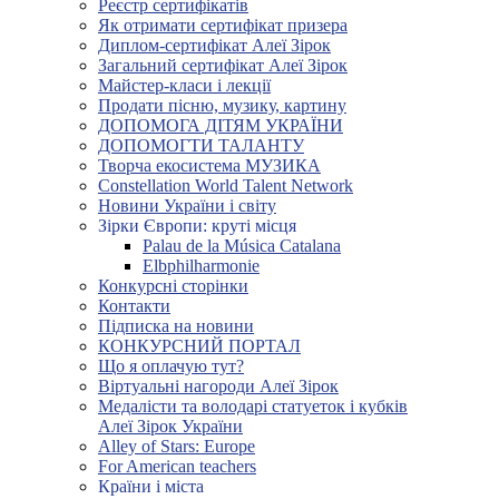
Реєстр сертифікатів
Як отримати сертифікат призера
Диплом-сертифікат Алеї Зірок
Загальний сертифікат Алеї Зірок
Майстер-класи і лекції
Продати пісню, музику, картину
ДОПОМОГА ДІТЯМ УКРАЇНИ
ДОПОМОГТИ ТАЛАНТУ
Творча екосистема МУЗИКА
Constellation World Talent Network
Новини України і світу
Зірки Європи: круті місця
Palau de la Música Catalana
Elbphilharmonie
Конкурсні сторінки
Контакти
Підписка на новини
КОНКУРСНИЙ ПОРТАЛ
Що я оплачую тут?
Віртуальні нагороди Алеї Зірок
Медалісти та володарі статуеток і кубків
Алеї Зірок України
Alley of Stars: Europe
For American teachers
Країни і міста