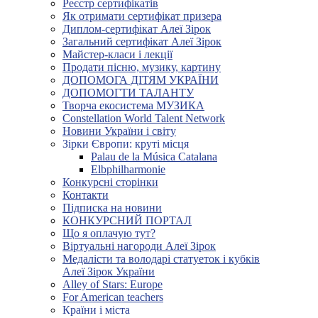
Реєстр сертифікатів
Як отримати сертифікат призера
Диплом-сертифікат Алеї Зірок
Загальний сертифікат Алеї Зірок
Майстер-класи і лекції
Продати пісню, музику, картину
ДОПОМОГА ДІТЯМ УКРАЇНИ
ДОПОМОГТИ ТАЛАНТУ
Творча екосистема МУЗИКА
Constellation World Talent Network
Новини України і світу
Зірки Європи: круті місця
Palau de la Música Catalana
Elbphilharmonie
Конкурсні сторінки
Контакти
Підписка на новини
КОНКУРСНИЙ ПОРТАЛ
Що я оплачую тут?
Віртуальні нагороди Алеї Зірок
Медалісти та володарі статуеток і кубків
Алеї Зірок України
Alley of Stars: Europe
For American teachers
Країни і міста