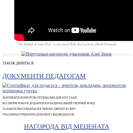
“The Ballad of Jane Doe” із мюзікла Ride the Cyclone (Якоб Ричман)
ТАКОЖ ДИВІТЬСЯ:
ДОКУМЕНТИ ПЕДАГОГАМ
ДОКУМЕНТИ КОНКУРСІВ ОПТИМАЛЬНІ ДЛЯ АТЕСТАЦІЇ
ВСІ ТВОРЧІ РОБОТИ ДОДАЮТЬСЯ В НАЦІОНАЛЬНИЙ ТВОРЧИЙ ФОНД
ТАЛАНТИ ПРОСУВАЮТЬСЯ В УКРАЇНІ, ЄВРОПІ І В СВІТІ
УЧАСНИКИ ОТРИМУЮТЬ ДОПОМОГУ ВІД МЕЦЕНАТІВ
НАГОРОДА ВІД МЕЦЕНАТА