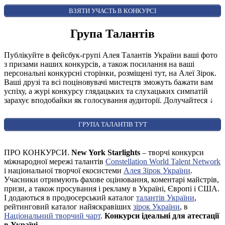
ВІДКРИТИ ФОРМУ ДЛЯ ГОЛОСУВАННЯ
AUDIENCE AWARD
ВЗЯТИ УЧАСТЬ В КОНКУРСІ
Група Талантів
Публікуйте в фейсбук-групі Алея Талантів України ваші фото
з призами наших конкурсів, а також посилання на ваші
персональні конкурсні сторінки, розміщені тут, на Алеї Зірок.
Ваші друзі та всі поціновувачі мистецтв зможуть бажати вам
успіху, а журі конкурсу глядацьких та слухацьких симпатій
зарахує вподобайки як голосування аудиторії. Долучайтеся
↓
ГРУПА ТАЛАНТІВ ТУТ
ПРО КОНКУРСИ.
New York Starlights
– творчі конкурси
міжнародної мережі талантів
Constellation World Talent Network
і національної творчої екосистеми
Алея Зірок України
.
Учасники отримують фахове оцінювання, коментарі майстрів,
призи, а також просування і рекламу в Україні, Європі і США.
І додаються в продюсерський каталог
талантів України
,
рейтинговий каталог найяскравіших
зірок України
, в
Національний творчий чарт
.
Конкурси ідеальні для атестації
в Україні
.