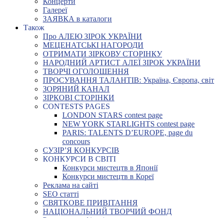
Концерти
Галереї
ЗАЯВКА в каталоги
Також
Про АЛЕЮ ЗІРОК УКРАЇНИ
МЕЦЕНАТСЬКІ НАГОРОДИ
ОТРИМАТИ ЗІРКОВУ СТОРІНКУ
НАРОДНИЙ АРТИСТ АЛЕЇ ЗІРОК УКРАЇНИ
ТВОРЧІ ОГОЛОШЕННЯ
ПРОСУВАННЯ ТАЛАНТІВ: Україна, Європа, світ
ЗОРЯНИЙ КАНАЛ
ЗІРКОВІ СТОРІНКИ
CONTESTS PAGES
LONDON STARS contest page
NEW YORK STARLIGHTS contest page
PARIS: TALENTS D’EUROPE, page du
concours
СУЗІР’Я КОНКУРСІВ
КОНКУРСИ В СВІТІ
Конкурси мистецтв в Японії
Конкурси мистецтв в Кореї
Реклама на сайті
SEO статті
СВЯТКОВЕ ПРИВІТАННЯ
НАЦІОНАЛЬНИЙ ТВОРЧИЙ ФОНД