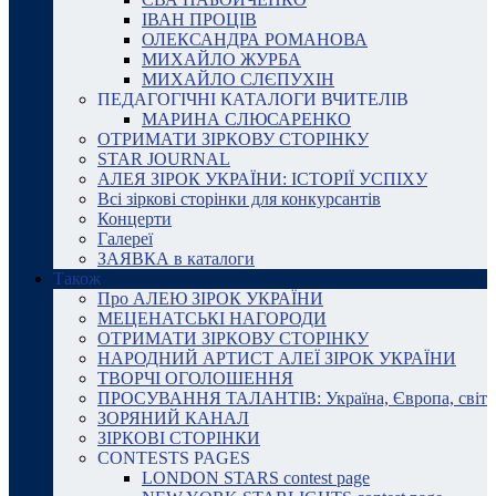
ІВАН ПРОЦІВ
ОЛЕКСАНДРА РОМАНОВА
МИХАЙЛО ЖУРБА
МИХАЙЛО СЛЄПУХІН
ПЕДАГОГІЧНІ КАТАЛОГИ ВЧИТЕЛІВ
МАРИНА СЛЮСАРЕНКО
ОТРИМАТИ ЗІРКОВУ СТОРІНКУ
STAR JOURNAL
АЛЕЯ ЗІРОК УКРАЇНИ: ІСТОРІЇ УСПІХУ
Всі зіркові сторінки для конкурсантів
Концерти
Галереї
ЗАЯВКА в каталоги
Також
Про АЛЕЮ ЗІРОК УКРАЇНИ
МЕЦЕНАТСЬКІ НАГОРОДИ
ОТРИМАТИ ЗІРКОВУ СТОРІНКУ
НАРОДНИЙ АРТИСТ АЛЕЇ ЗІРОК УКРАЇНИ
ТВОРЧІ ОГОЛОШЕННЯ
ПРОСУВАННЯ ТАЛАНТІВ: Україна, Європа, світ
ЗОРЯНИЙ КАНАЛ
ЗІРКОВІ СТОРІНКИ
CONTESTS PAGES
LONDON STARS contest page