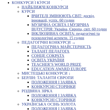
КОНКУРСИ І КУРСИ
НАЙБЛИЖЧІ КОНКУРСИ
КУРСИ
ВЧИТЕЛІ ЗМІНЮЮТЬ СВІТ: досвід,
інновації, успіх. 60 годин
МУЗИЧНА ОСВІТА І МУЗИЧНА
ІНДУСТРІЯ: Україна, Європа, світ. 60 годин
ІНКЛЮЗИВНА ОСВІТА: педагогічні та
психологічні аспекти. 15 годин
ПЕДАГОГІЧНІ КОНКУРСИ →
ПЕДАГОГІЧНА МАЙСТЕРНІСТЬ
ТАЛАНТ ПЕДАГОГА
СОНЦЕ СОКРАТА
ОСВІТА УКРАЇНИ
TEACHER’S WORLD PRIZE
EDUCATION AWARD EUROPE
МИСТЕЦЬКІ КОНКУРСИ ↓
БЕРЛІН: ТАЛАНТИ ЄВРОПИ
ПОЛОЖЕННЯ І ЗАЯВКА
КОНКУРСНІ СТОРІНКИ
РІЗДВЯНА ЗІРКА
ПОЛОЖЕННЯ І ЗАЯВКА
КОНКУРСНІ СТОРІНКИ
УКРАЇНСЬКА ОСІНЬ ЗОЛОТА
ПОЛОЖЕННЯ І ЗАЯВКА