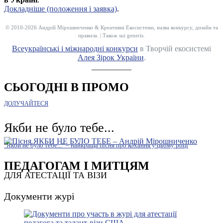
Докладніше (положення і заявка)
.
© 2010-2026 Андрій Мірошниченко & Креативні Екосистеми, назва конкурсу, дизайн та
правила. | Також sui generis.
Всеукраїнські і міжнародні конкурси
в Творчій екосистемі
Алея Зірок України
.
__________
СЬОГОДНІ В ПРОМО
ДОЛУЧАЙТЕСЯ
Якби не було тебе...
"Якби не було тебе..." – найкраща пісня про кохання у цьому році
ПЕДАГОГАМ І МИТЦЯМ
ДЛЯ АТЕСТАЦІЇ ТА ВІЗИ
Документи журі