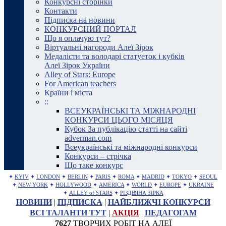
Конкурсні сторінки
Контакти
Підписка на новини
КОНКУРСНИЙ ПОРТАЛ
Що я оплачую тут?
Віртуальні нагороди Алеї Зірок
Медалісти та володарі статуеток і кубків
Алеї Зірок України
Alley of Stars: Europe
For American teachers
Країни і міста
::
ВСЕУКРАЇНСЬКІ ТА МІЖНАРОДНІ
КОНКУРСИ ЦЬОГО МІСЯЦЯ
Кубок За публікацію статті на сайті
adverman.com
Всеукраїнські та міжнародні конкурси
Конкурси – стрічка
Що таке конкурс
✦
KYIV
✦
LONDON
✦
BERLIN
✦
PARIS
✦
ROMA
✦
MADRID
✦
TOKYO
✦
SEOUL
✦
NEW YORK
✦
HOLLYWOOD
✦
AMERICA
✦
WORLD
✦
EUROPE
✦
UKRAINE
✦
ALLEY of STARS
✦
РІЗДВЯНА ЗІРКА
НОВИНИ
|
ПІДПИСКА
|
НАЙБЛИЖЧІ КОНКУРСИ
ВСІ ТАЛАНТИ ТУТ
|
АКЦІЯ
|
ПЕДАГОГАМ
7627
ТВОРЧИХ РОБІТ НА АЛЕЇ