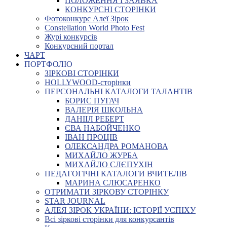
ПОЛОЖЕННЯ І ЗАЯВКА
КОНКУРСНІ СТОРІНКИ
Фотоконкурс Алеї Зірок
Constellation World Photo Fest
Журі конкурсів
Конкурсний портал
ЧАРТ
ПОРТФОЛІО
ЗІРКОВІ СТОРІНКИ
HOLLYWOOD-сторінки
ПЕРСОНАЛЬНІ КАТАЛОГИ ТАЛАНТІВ
БОРИС ПУГАЧ
ВАЛЕРІЯ ШКОЛЬНА
ДАНІІЛ РЕБЕРТ
ЄВА НАБОЙЧЕНКО
ІВАН ПРОЦІВ
ОЛЕКСАНДРА РОМАНОВА
МИХАЙЛО ЖУРБА
МИХАЙЛО СЛЄПУХІН
ПЕДАГОГІЧНІ КАТАЛОГИ ВЧИТЕЛІВ
МАРИНА СЛЮСАРЕНКО
ОТРИМАТИ ЗІРКОВУ СТОРІНКУ
STAR JOURNAL
АЛЕЯ ЗІРОК УКРАЇНИ: ІСТОРІЇ УСПІХУ
Всі зіркові сторінки для конкурсантів