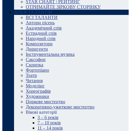
STAR CHART | РЕЙТИНГ
ОТРИМАЙТЕ ЗІРКОВУ СТОРІНКУ
АЛЕЯ ТАЛАНТІВ
ВСІ ТАЛАНТИ
Автори пісень
Академічний спів
Естрадний спів
Народний спів
Композитори
Диригенти
Інструментальна музика
Саксофон
Скрипка
Фортепіано
Театр
Читання
Моделінг
Хореографія
Художники
Циркове мистецтво
Декоративно-ужиткове мистецтво
Вікові категорії
3 – 6 років
7 – 10 років
11 – 14 років