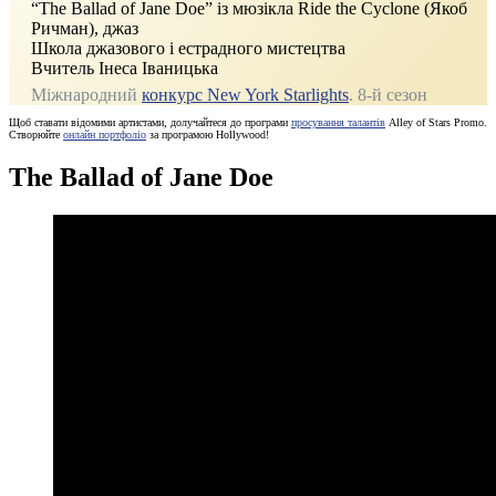
“The Ballad of Jane Doe” із мюзікла Ride the Cyclone (Якоб
Ричман), джаз
Школа джазового і естрадного мистецтва
Вчитель Інеса Іваницька
Міжнародний
конкурс New York Starlights
. 8-й сезон
Щоб ставати відомими артистами, долучайтеся до програми
просування талантів
Alley of Stars Promo.
Створюйте
онлайн портфоліо
за програмою Hollywood!
The Ballad of Jane Doe