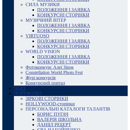
СИЛА МУЗИКИ
ПОЛОЖЕННЯ І ЗАЯВКА
КОНКУРСНІ СТОРІНКИ
МУЗИЧНИЙ ВІТЕР
ПОЛОЖЕННЯ І ЗАЯВКА
КОНКУРСНІ СТОРІНКИ
VIRTUOSO
ПОЛОЖЕННЯ І ЗАЯВКА
КОНКУРСНІ СТОРІНКИ
WORLD VISION
ПОЛОЖЕННЯ І ЗАЯВКА
КОНКУРСНІ СТОРІНКИ
Фотоконкурс Алеї Зірок
Constellation World Photo Fest
Журі конкурсів
Конкурсний портал
ЧАРТ
ПОРТФОЛІО
ЗІРКОВІ СТОРІНКИ
HOLLYWOOD-сторінки
ПЕРСОНАЛЬНІ КАТАЛОГИ ТАЛАНТІВ
БОРИС ПУГАЧ
ВАЛЕРІЯ ШКОЛЬНА
ДАНІІЛ РЕБЕРТ
ЄВА НАБОЙЧЕНКО