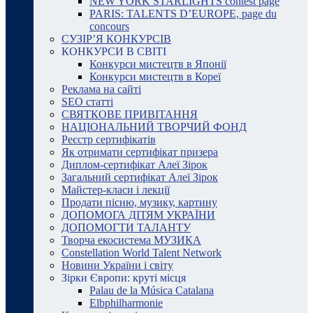
NEW YORK STARLIGHTS contest page
PARIS: TALENTS D’EUROPE, page du
concours
СУЗІР’Я КОНКУРСІВ
КОНКУРСИ В СВІТІ
Конкурси мистецтв в Японії
Конкурси мистецтв в Кореї
Реклама на сайті
SEO статті
СВЯТКОВЕ ПРИВІТАННЯ
НАЦІОНАЛЬНИЙ ТВОРЧИЙ ФОНД
Реєстр сертифікатів
Як отримати сертифікат призера
Диплом-сертифікат Алеї Зірок
Загальний сертифікат Алеї Зірок
Майстер-класи і лекції
Продати пісню, музику, картину
ДОПОМОГА ДІТЯМ УКРАЇНИ
ДОПОМОГТИ ТАЛАНТУ
Творча екосистема МУЗИКА
Constellation World Talent Network
Новини України і світу
Зірки Європи: круті місця
Palau de la Música Catalana
Elbphilharmonie