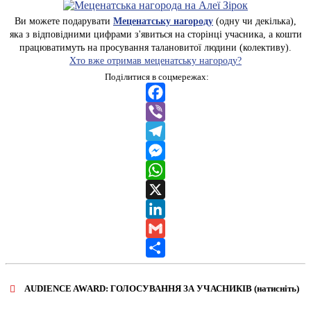
Ви можете подарувати
Меценатську нагороду
(одну чи декілька),
яка з відповідними цифрами з'явиться на сторінці учасника, а кошти
працюватимуть на просування талановитої людини (колективу).
Хто вже отримав меценатську нагороду?
Поділитися в соцмережах:
Facebook
Viber
Telegram
Messenger
WhatsApp
X
LinkedIn
Gmail
Share
AUDIENCE AWARD: ГОЛОСУВАННЯ ЗА УЧАСНИКІВ (натисніть)