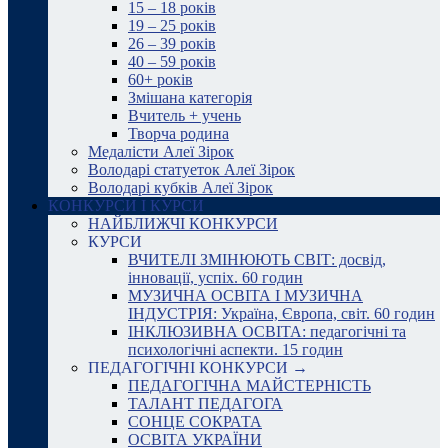
15 – 18 років
19 – 25 років
26 – 39 років
40 – 59 років
60+ років
Змішана категорія
Вчитель + учень
Творча родина
Медалісти Алеї Зірок
Володарі статуеток Алеї Зірок
Володарі кубків Алеї Зірок
КОНКУРСИ І КУРСИ
НАЙБЛИЖЧІ КОНКУРСИ
КУРСИ
ВЧИТЕЛІ ЗМІНЮЮТЬ СВІТ: досвід,
інновації, успіх. 60 годин
МУЗИЧНА ОСВІТА І МУЗИЧНА
ІНДУСТРІЯ: Україна, Європа, світ. 60 годин
ІНКЛЮЗИВНА ОСВІТА: педагогічні та
психологічні аспекти. 15 годин
ПЕДАГОГІЧНІ КОНКУРСИ →
ПЕДАГОГІЧНА МАЙСТЕРНІСТЬ
ТАЛАНТ ПЕДАГОГА
СОНЦЕ СОКРАТА
ОСВІТА УКРАЇНИ