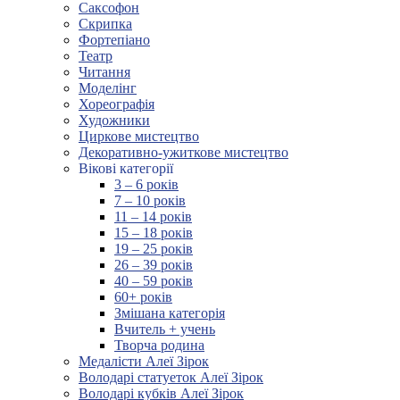
Саксофон
Скрипка
Фортепіано
Театр
Читання
Моделінг
Хореографія
Художники
Циркове мистецтво
Декоративно-ужиткове мистецтво
Вікові категорії
3 – 6 років
7 – 10 років
11 – 14 років
15 – 18 років
19 – 25 років
26 – 39 років
40 – 59 років
60+ років
Змішана категорія
Вчитель + учень
Творча родина
Медалісти Алеї Зірок
Володарі статуеток Алеї Зірок
Володарі кубків Алеї Зірок