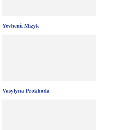
Yevhenii Mizyk
Vasylyna Prokhoda