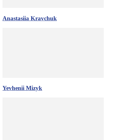
Anastasiia Kravchuk
Yevhenii Mizyk