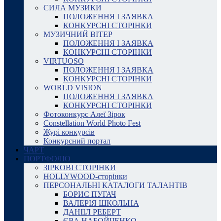
СИЛА МУЗИКИ
ПОЛОЖЕННЯ І ЗАЯВКА
КОНКУРСНІ СТОРІНКИ
МУЗИЧНИЙ ВІТЕР
ПОЛОЖЕННЯ І ЗАЯВКА
КОНКУРСНІ СТОРІНКИ
VIRTUOSO
ПОЛОЖЕННЯ І ЗАЯВКА
КОНКУРСНІ СТОРІНКИ
WORLD VISION
ПОЛОЖЕННЯ І ЗАЯВКА
КОНКУРСНІ СТОРІНКИ
Фотоконкурс Алеї Зірок
Constellation World Photo Fest
Журі конкурсів
Конкурсний портал
ЧАРТ
ПОРТФОЛІО
ЗІРКОВІ СТОРІНКИ
HOLLYWOOD-сторінки
ПЕРСОНАЛЬНІ КАТАЛОГИ ТАЛАНТІВ
БОРИС ПУГАЧ
ВАЛЕРІЯ ШКОЛЬНА
ДАНІІЛ РЕБЕРТ
ЄВА НАБОЙЧЕНКО