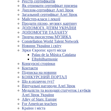
Реєстр сертифікатів
Як отримати сертифікат призера
Диплом-сертифікат Алеї Зірок
Загальний сертифікат Алеї Зірок
Майстер-класи і лекції
Продати пісню, музику, картину
ДОПОМОГА ДІТЯМ УКРАЇНИ
ДОПОМОГТИ ТАЛАНТУ
Творча екосистема МУЗИКА
Constellation World Talent Network
Новини України і світу
Зірки Європи: круті місця
Palau de la Música Catalana
Elbphilharmonie
Конкурсні сторінки
Контакти
Підписка на новини
КОНКУРСНИЙ ПОРТАЛ
Що я оплачую тут?
Віртуальні нагороди Алеї Зірок
Медалісти та володарі статуеток і кубків
Алеї Зірок України
Alley of Stars: Europe
For American teachers
Країни і міста