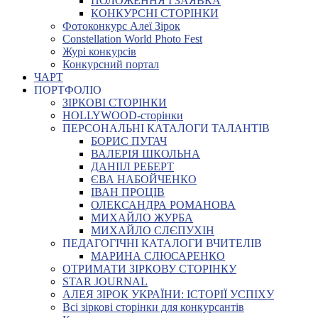
ПОЛОЖЕННЯ І ЗАЯВКА
КОНКУРСНІ СТОРІНКИ
Фотоконкурс Алеї Зірок
Constellation World Photo Fest
Журі конкурсів
Конкурсний портал
ЧАРТ
ПОРТФОЛІО
ЗІРКОВІ СТОРІНКИ
HOLLYWOOD-сторінки
ПЕРСОНАЛЬНІ КАТАЛОГИ ТАЛАНТІВ
БОРИС ПУГАЧ
ВАЛЕРІЯ ШКОЛЬНА
ДАНІІЛ РЕБЕРТ
ЄВА НАБОЙЧЕНКО
ІВАН ПРОЦІВ
ОЛЕКСАНДРА РОМАНОВА
МИХАЙЛО ЖУРБА
МИХАЙЛО СЛЄПУХІН
ПЕДАГОГІЧНІ КАТАЛОГИ ВЧИТЕЛІВ
МАРИНА СЛЮСАРЕНКО
ОТРИМАТИ ЗІРКОВУ СТОРІНКУ
STAR JOURNAL
АЛЕЯ ЗІРОК УКРАЇНИ: ІСТОРІЇ УСПІХУ
Всі зіркові сторінки для конкурсантів