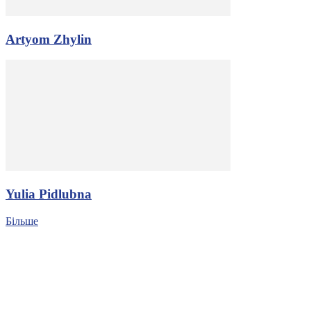
Artyom Zhylin
Yulia Pidlubna
Більше