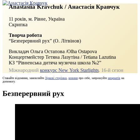
Anastasiia Kravchuk / Анастасія Кравчук
11 років, м.
Рівне, Україна
Скрипка
Творча робота
“Безперервний рух” (О. Літвінов)
Викладач Ольга Остапова /Olha Ostapova
Концертмейстер Тетяна Лазутіна / Tetiana Lazutina
КЗ “Рівненська дитяча музична школа №2”
Міжнародний
конкурс New York Starlights
. 16‑й сезон
Ставайте відомими, замовляйте
Зіркові сторінки
,
новини
про себе, запрошуйте
меценатів
на
допомогу.
Безперервний рух