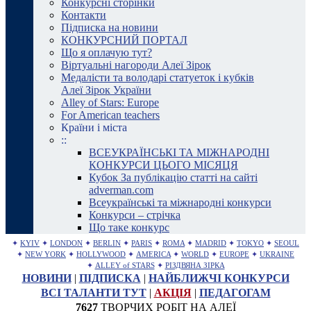
Конкурсні сторінки
Контакти
Підписка на новини
КОНКУРСНИЙ ПОРТАЛ
Що я оплачую тут?
Віртуальні нагороди Алеї Зірок
Медалісти та володарі статуеток і кубків
Алеї Зірок України
Alley of Stars: Europe
For American teachers
Країни і міста
::
ВСЕУКРАЇНСЬКІ ТА МІЖНАРОДНІ
КОНКУРСИ ЦЬОГО МІСЯЦЯ
Кубок За публікацію статті на сайті
adverman.com
Всеукраїнські та міжнародні конкурси
Конкурси – стрічка
Що таке конкурс
✦
KYIV
✦
LONDON
✦
BERLIN
✦
PARIS
✦
ROMA
✦
MADRID
✦
TOKYO
✦
SEOUL
✦
NEW YORK
✦
HOLLYWOOD
✦
AMERICA
✦
WORLD
✦
EUROPE
✦
UKRAINE
✦
ALLEY of STARS
✦
РІЗДВЯНА ЗІРКА
НОВИНИ
|
ПІДПИСКА
|
НАЙБЛИЖЧІ КОНКУРСИ
ВСІ ТАЛАНТИ ТУТ
|
АКЦІЯ
|
ПЕДАГОГАМ
7627
ТВОРЧИХ РОБІТ НА АЛЕЇ