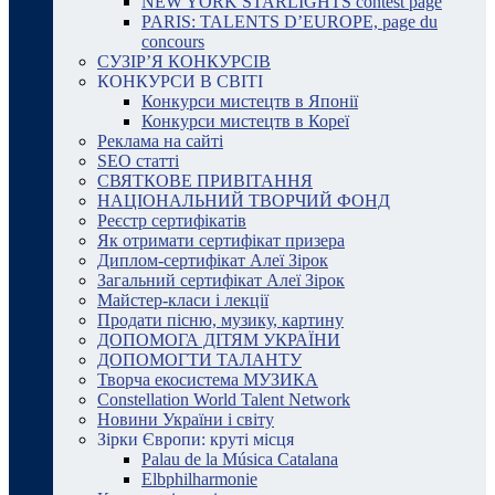
NEW YORK STARLIGHTS contest page
PARIS: TALENTS D’EUROPE, page du
concours
СУЗІР’Я КОНКУРСІВ
КОНКУРСИ В СВІТІ
Конкурси мистецтв в Японії
Конкурси мистецтв в Кореї
Реклама на сайті
SEO статті
СВЯТКОВЕ ПРИВІТАННЯ
НАЦІОНАЛЬНИЙ ТВОРЧИЙ ФОНД
Реєстр сертифікатів
Як отримати сертифікат призера
Диплом-сертифікат Алеї Зірок
Загальний сертифікат Алеї Зірок
Майстер-класи і лекції
Продати пісню, музику, картину
ДОПОМОГА ДІТЯМ УКРАЇНИ
ДОПОМОГТИ ТАЛАНТУ
Творча екосистема МУЗИКА
Constellation World Talent Network
Новини України і світу
Зірки Європи: круті місця
Palau de la Música Catalana
Elbphilharmonie