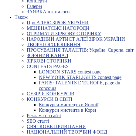
Концерти
Галереї
ЗАЯВКА в каталоги
Також
Про АЛЕЮ ЗІРОК УКРАЇНИ
МЕЦЕНАТСЬКІ НАГОРОДИ
ОТРИМАТИ ЗІРКОВУ СТОРІНКУ
НАРОДНИЙ АРТИСТ АЛЕЇ ЗІРОК УКРАЇНИ
ТВОРЧІ ОГОЛОШЕННЯ
ПРОСУВАННЯ ТАЛАНТІВ: Україна, Європа, світ
ЗОРЯНИЙ КАНАЛ
ЗІРКОВІ СТОРІНКИ
CONTESTS PAGES
LONDON STARS contest page
NEW YORK STARLIGHTS contest page
PARIS: TALENTS D’EUROPE, page du
concours
СУЗІР’Я КОНКУРСІВ
КОНКУРСИ В СВІТІ
Конкурси мистецтв в Японії
Конкурси мистецтв в Кореї
Реклама на сайті
SEO статті
СВЯТКОВЕ ПРИВІТАННЯ
НАЦІОНАЛЬНИЙ ТВОРЧИЙ ФОНД