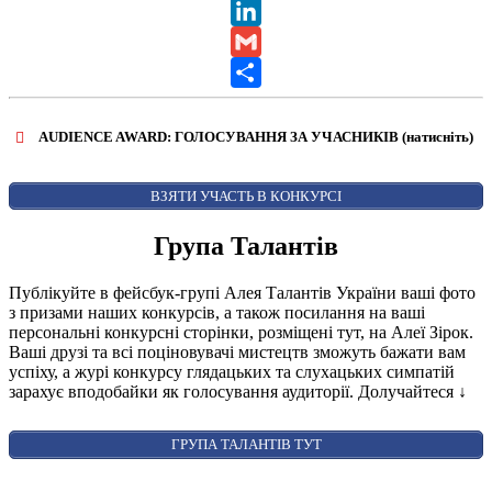
X
LinkedIn
Gmail
Share
AUDIENCE AWARD: ГОЛОСУВАННЯ ЗА УЧАСНИКІВ (натисніть)
ВІДКРИТИ ФОРМУ ДЛЯ ГОЛОСУВАННЯ
AUDIENCE AWARD
ВЗЯТИ УЧАСТЬ В КОНКУРСІ
Група Талантів
Публікуйте в фейсбук-групі Алея Талантів України ваші фото
з призами наших конкурсів, а також посилання на ваші
персональні конкурсні сторінки, розміщені тут, на Алеї Зірок.
Ваші друзі та всі поціновувачі мистецтв зможуть бажати вам
успіху, а журі конкурсу глядацьких та слухацьких симпатій
зарахує вподобайки як голосування аудиторії. Долучайтеся
↓
ГРУПА ТАЛАНТІВ ТУТ