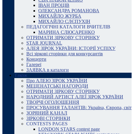
ІВАН ПРОЦІВ
ОЛЕКСАНДРА РОМАНОВА
МИХАЙЛО ЖУРБА
МИХАЙЛО СЛЄПУХІН
ПЕДАГОГІЧНІ КАТАЛОГИ ВЧИТЕЛІВ
МАРИНА СЛЮСАРЕНКО
ОТРИМАТИ ЗІРКОВУ СТОРІНКУ
STAR JOURNAL
АЛЕЯ ЗІРОК УКРАЇНИ: ІСТОРІЇ УСПІХУ
Всі зіркові сторінки для конкурсантів
Концерти
Галереї
ЗАЯВКА в каталоги
Також
Про АЛЕЮ ЗІРОК УКРАЇНИ
МЕЦЕНАТСЬКІ НАГОРОДИ
ОТРИМАТИ ЗІРКОВУ СТОРІНКУ
НАРОДНИЙ АРТИСТ АЛЕЇ ЗІРОК УКРАЇНИ
ТВОРЧІ ОГОЛОШЕННЯ
ПРОСУВАННЯ ТАЛАНТІВ: Україна, Європа, світ
ЗОРЯНИЙ КАНАЛ
ЗІРКОВІ СТОРІНКИ
CONTESTS PAGES
LONDON STARS contest page