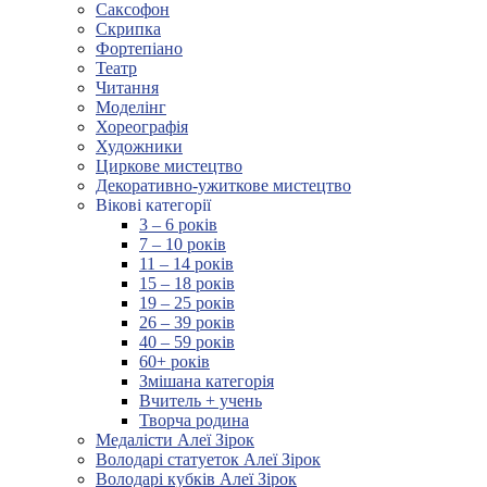
Саксофон
Скрипка
Фортепіано
Театр
Читання
Моделінг
Хореографія
Художники
Циркове мистецтво
Декоративно-ужиткове мистецтво
Вікові категорії
3 – 6 років
7 – 10 років
11 – 14 років
15 – 18 років
19 – 25 років
26 – 39 років
40 – 59 років
60+ років
Змішана категорія
Вчитель + учень
Творча родина
Медалісти Алеї Зірок
Володарі статуеток Алеї Зірок
Володарі кубків Алеї Зірок