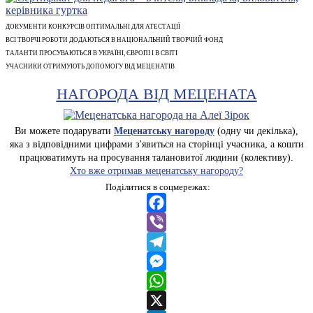
ДОКУМЕНТИ КОНКУРСІВ ОПТИМАЛЬНІ ДЛЯ АТЕСТАЦІЇ
ВСІ ТВОРЧІ РОБОТИ ДОДАЮТЬСЯ В НАЦІОНАЛЬНИЙ ТВОРЧИЙ ФОНД
ТАЛАНТИ ПРОСУВАЮТЬСЯ В УКРАЇНІ, ЄВРОПІ І В СВІТІ
УЧАСНИКИ ОТРИМУЮТЬ ДОПОМОГУ ВІД МЕЦЕНАТІВ
НАГОРОДА ВІД МЕЦЕНАТА
Ви можете подарувати
Меценатську нагороду
(одну чи декілька),
яка з відповідними цифрами з'явиться на сторінці учасника, а кошти
працюватимуть на просування талановитої людини (колективу).
Хто вже отримав меценатську нагороду?
Поділитися в соцмережах:
Facebook
Viber
Telegram
Messenger
WhatsApp