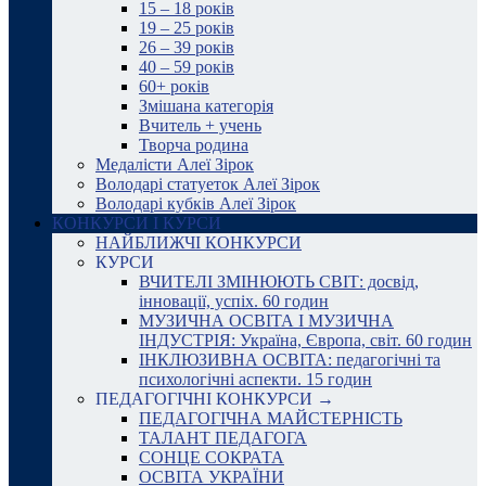
15 – 18 років
19 – 25 років
26 – 39 років
40 – 59 років
60+ років
Змішана категорія
Вчитель + учень
Творча родина
Медалісти Алеї Зірок
Володарі статуеток Алеї Зірок
Володарі кубків Алеї Зірок
КОНКУРСИ І КУРСИ
НАЙБЛИЖЧІ КОНКУРСИ
КУРСИ
ВЧИТЕЛІ ЗМІНЮЮТЬ СВІТ: досвід,
інновації, успіх. 60 годин
МУЗИЧНА ОСВІТА І МУЗИЧНА
ІНДУСТРІЯ: Україна, Європа, світ. 60 годин
ІНКЛЮЗИВНА ОСВІТА: педагогічні та
психологічні аспекти. 15 годин
ПЕДАГОГІЧНІ КОНКУРСИ →
ПЕДАГОГІЧНА МАЙСТЕРНІСТЬ
ТАЛАНТ ПЕДАГОГА
СОНЦЕ СОКРАТА
ОСВІТА УКРАЇНИ