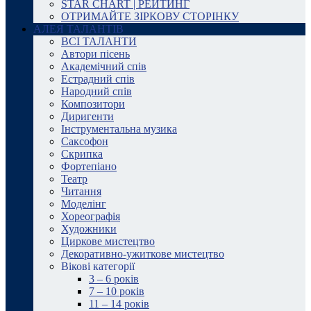
STAR CHART | РЕЙТИНГ
ОТРИМАЙТЕ ЗІРКОВУ СТОРІНКУ
АЛЕЯ ТАЛАНТІВ
ВСІ ТАЛАНТИ
Автори пісень
Академічний спів
Естрадний спів
Народний спів
Композитори
Диригенти
Інструментальна музика
Саксофон
Скрипка
Фортепіано
Театр
Читання
Моделінг
Хореографія
Художники
Циркове мистецтво
Декоративно-ужиткове мистецтво
Вікові категорії
3 – 6 років
7 – 10 років
11 – 14 років