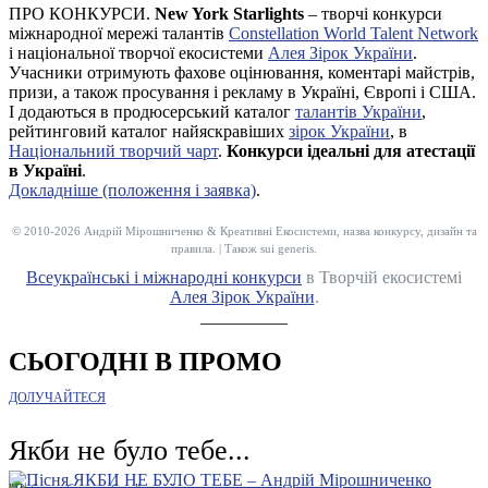
ПРО КОНКУРСИ.
New York Starlights
– творчі конкурси
міжнародної мережі талантів
Constellation World Talent Network
і національної творчої екосистеми
Алея Зірок України
.
Учасники отримують фахове оцінювання, коментарі майстрів,
призи, а також просування і рекламу в Україні, Європі і США.
І додаються в продюсерський каталог
талантів України
,
рейтинговий каталог найяскравіших
зірок України
, в
Національний творчий чарт
.
Конкурси ідеальні для атестації
в Україні
.
Докладніше (положення і заявка)
.
© 2010-2026 Андрій Мірошниченко & Креативні Екосистеми, назва конкурсу, дизайн та
правила. | Також sui generis.
Всеукраїнські і міжнародні конкурси
в Творчій екосистемі
Алея Зірок України
.
__________
СЬОГОДНІ В ПРОМО
ДОЛУЧАЙТЕСЯ
Якби не було тебе...