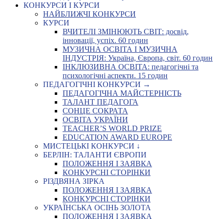
КОНКУРСИ І КУРСИ
НАЙБЛИЖЧІ КОНКУРСИ
КУРСИ
ВЧИТЕЛІ ЗМІНЮЮТЬ СВІТ: досвід,
інновації, успіх. 60 годин
МУЗИЧНА ОСВІТА І МУЗИЧНА
ІНДУСТРІЯ: Україна, Європа, світ. 60 годин
ІНКЛЮЗИВНА ОСВІТА: педагогічні та
психологічні аспекти. 15 годин
ПЕДАГОГІЧНІ КОНКУРСИ →
ПЕДАГОГІЧНА МАЙСТЕРНІСТЬ
ТАЛАНТ ПЕДАГОГА
СОНЦЕ СОКРАТА
ОСВІТА УКРАЇНИ
TEACHER’S WORLD PRIZE
EDUCATION AWARD EUROPE
МИСТЕЦЬКІ КОНКУРСИ ↓
БЕРЛІН: ТАЛАНТИ ЄВРОПИ
ПОЛОЖЕННЯ І ЗАЯВКА
КОНКУРСНІ СТОРІНКИ
РІЗДВЯНА ЗІРКА
ПОЛОЖЕННЯ І ЗАЯВКА
КОНКУРСНІ СТОРІНКИ
УКРАЇНСЬКА ОСІНЬ ЗОЛОТА
ПОЛОЖЕННЯ І ЗАЯВКА