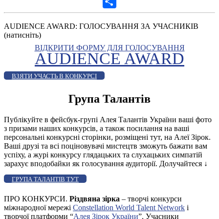
Gmail
Share
AUDIENCE AWARD: ГОЛОСУВАННЯ ЗА УЧАСНИКІВ
(натисніть)
ВІДКРИТИ ФОРМУ ДЛЯ ГОЛОСУВАННЯ
AUDIENCE AWARD
ВЗЯТИ УЧАСТЬ В КОНКУРСІ
Група Талантів
Публікуйте в фейсбук-групі Алея Талантів України ваші фото
з призами наших конкурсів, а також посилання на ваші
персональні конкурсні сторінки, розміщені тут, на Алеї Зірок.
Ваші друзі та всі поціновувачі мистецтв зможуть бажати вам
успіху, а журі конкурсу глядацьких та слухацьких симпатій
зарахує вподобайки як голосування аудиторії. Долучайтеся
↓
ГРУПА ТАЛАНТІВ ТУТ
ПРО КОНКУРСИ.
Різдвяна зірка
– творчі конкурси
міжнародної мережі
Constellation World Talent Network
і
творчої платформи “
Алея Зірок України
”. Учасники