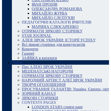
ІВАН ПРОЦІВ
ОЛЕКСАНДРА РОМАНОВА
МИХАЙЛО ЖУРБА
МИХАЙЛО СЛЄПУХІН
ПЕДАГОГІЧНІ КАТАЛОГИ ВЧИТЕЛІВ
МАРИНА СЛЮСАРЕНКО
ОТРИМАТИ ЗІРКОВУ СТОРІНКУ
STAR JOURNAL
АЛЕЯ ЗІРОК УКРАЇНИ: ІСТОРІЇ УСПІХУ
Всі зіркові сторінки для конкурсантів
Концерти
Галереї
ЗАЯВКА в каталоги
Також
Про АЛЕЮ ЗІРОК УКРАЇНИ
МЕЦЕНАТСЬКІ НАГОРОДИ
ОТРИМАТИ ЗІРКОВУ СТОРІНКУ
НАРОДНИЙ АРТИСТ АЛЕЇ ЗІРОК УКРАЇНИ
ТВОРЧІ ОГОЛОШЕННЯ
ПРОСУВАННЯ ТАЛАНТІВ: Україна, Європа, світ
ЗОРЯНИЙ КАНАЛ
ЗІРКОВІ СТОРІНКИ
CONTESTS PAGES
LONDON STARS contest page