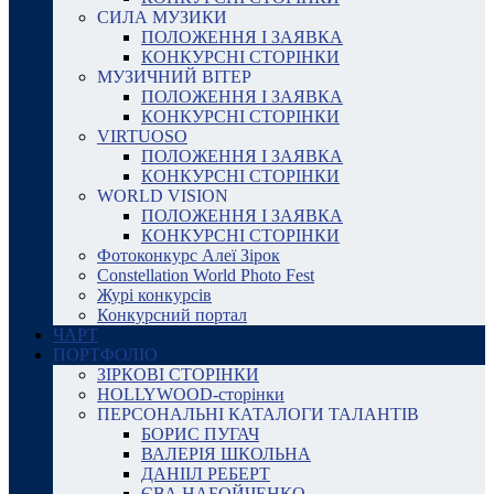
СИЛА МУЗИКИ
ПОЛОЖЕННЯ І ЗАЯВКА
КОНКУРСНІ СТОРІНКИ
МУЗИЧНИЙ ВІТЕР
ПОЛОЖЕННЯ І ЗАЯВКА
КОНКУРСНІ СТОРІНКИ
VIRTUOSO
ПОЛОЖЕННЯ І ЗАЯВКА
КОНКУРСНІ СТОРІНКИ
WORLD VISION
ПОЛОЖЕННЯ І ЗАЯВКА
КОНКУРСНІ СТОРІНКИ
Фотоконкурс Алеї Зірок
Constellation World Photo Fest
Журі конкурсів
Конкурсний портал
ЧАРТ
ПОРТФОЛІО
ЗІРКОВІ СТОРІНКИ
HOLLYWOOD-сторінки
ПЕРСОНАЛЬНІ КАТАЛОГИ ТАЛАНТІВ
БОРИС ПУГАЧ
ВАЛЕРІЯ ШКОЛЬНА
ДАНІІЛ РЕБЕРТ
ЄВА НАБОЙЧЕНКО