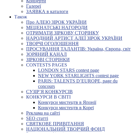
Концерти
Галереї
ЗАЯВКА в каталоги
Також
Про АЛЕЮ ЗІРОК УКРАЇНИ
МЕЦЕНАТСЬКІ НАГОРОДИ
ОТРИМАТИ ЗІРКОВУ СТОРІНКУ
НАРОДНИЙ АРТИСТ АЛЕЇ ЗІРОК УКРАЇНИ
ТВОРЧІ ОГОЛОШЕННЯ
ПРОСУВАННЯ ТАЛАНТІВ: Україна, Європа, світ
ЗОРЯНИЙ КАНАЛ
ЗІРКОВІ СТОРІНКИ
CONTESTS PAGES
LONDON STARS contest page
NEW YORK STARLIGHTS contest page
PARIS: TALENTS D’EUROPE, page du
concours
СУЗІР’Я КОНКУРСІВ
КОНКУРСИ В СВІТІ
Конкурси мистецтв в Японії
Конкурси мистецтв в Кореї
Реклама на сайті
SEO статті
СВЯТКОВЕ ПРИВІТАННЯ
НАЦІОНАЛЬНИЙ ТВОРЧИЙ ФОНД