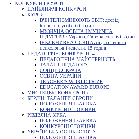
КОНКУРСИ І КУРСИ
НАЙБЛИЖЧІ КОНКУРСИ
КУРСИ
ВЧИТЕЛІ ЗМІНЮЮТЬ СВІТ: досвід,
інновації, успіх. 60 годин
МУЗИЧНА ОСВІТА І МУЗИЧНА
ІНДУСТРІЯ: Україна, Європа, світ. 60 годин
ІНКЛЮЗИВНА ОСВІТА: педагогічні та
психологічні аспекти. 15 годин
ПЕДАГОГІЧНІ КОНКУРСИ →
ПЕДАГОГІЧНА МАЙСТЕРНІСТЬ
ТАЛАНТ ПЕДАГОГА
СОНЦЕ СОКРАТА
ОСВІТА УКРАЇНИ
TEACHER’S WORLD PRIZE
EDUCATION AWARD EUROPE
МИСТЕЦЬКІ КОНКУРСИ ↓
БЕРЛІН: ТАЛАНТИ ЄВРОПИ
ПОЛОЖЕННЯ І ЗАЯВКА
КОНКУРСНІ СТОРІНКИ
РІЗДВЯНА ЗІРКА
ПОЛОЖЕННЯ І ЗАЯВКА
КОНКУРСНІ СТОРІНКИ
УКРАЇНСЬКА ОСІНЬ ЗОЛОТА
ПОЛОЖЕННЯ І ЗАЯВКА