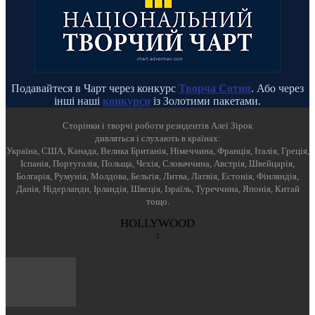
Подавайтеся в Чарт через конкурс
Творча Сотня
. Або через
інші наші
конкурси
із Золотими пакетами.
Cторінки і творчі роботи резидентів Алеї Зірок
дивляться і слухають в країнах:
Україна, США, Канада, Велика Британія, Німеччина, Франція, Італія, Греція,
Іспанія, Португалія, Польща, Чехія, Словаччина, Австрія, Швейцарія,
Болгарія, Румунія, Молдова, Бельгія, Литва, Латвія, Естонія, Фінляндія,
Данія, Нідерланди, Ірландія, Швеція, Ізраїль, Туреччина, Японія, Китай
тощо.
HOLLYWOOD