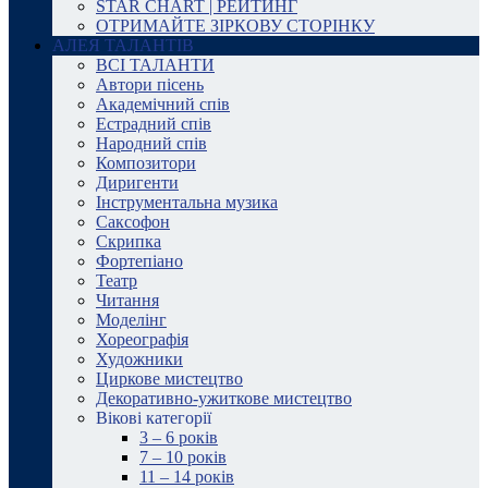
STAR CHART | РЕЙТИНГ
ОТРИМАЙТЕ ЗІРКОВУ СТОРІНКУ
АЛЕЯ ТАЛАНТІВ
ВСІ ТАЛАНТИ
Автори пісень
Академічний спів
Естрадний спів
Народний спів
Композитори
Диригенти
Інструментальна музика
Саксофон
Скрипка
Фортепіано
Театр
Читання
Моделінг
Хореографія
Художники
Циркове мистецтво
Декоративно-ужиткове мистецтво
Вікові категорії
3 – 6 років
7 – 10 років
11 – 14 років