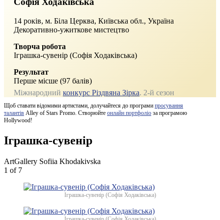
Софія Ходаківська
14 років, м. Біла Церква, Київська обл., Україна
Декоративно-ужиткове мистецтво
Творча робота
Іграшка-сувенір (Софія Ходаківська)
Результат
Перше місше (97 балів)
Міжнародний
конкурс Різдвяна Зірка
. 2-й сезон
Щоб ставати відомими артистами, долучайтеся до програми
просування
талантів
Alley of Stars Promo. Створюйте
онлайн портфоліо
за програмою
Hollywood!
Іграшка-сувенір
ArtGallery Sofiia Khodakivska
1
of 7
Іграшка-сувенір (Софія Ходаківська)
Іграшка-сувенір (Софія Ходаківська)