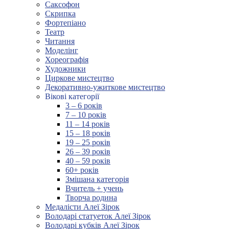
Саксофон
Скрипка
Фортепіано
Театр
Читання
Моделінг
Хореографія
Художники
Циркове мистецтво
Декоративно-ужиткове мистецтво
Вікові категорії
3 – 6 років
7 – 10 років
11 – 14 років
15 – 18 років
19 – 25 років
26 – 39 років
40 – 59 років
60+ років
Змішана категорія
Вчитель + учень
Творча родина
Медалісти Алеї Зірок
Володарі статуеток Алеї Зірок
Володарі кубків Алеї Зірок