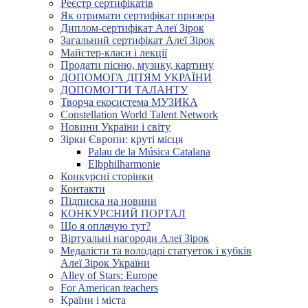
Реєстр сертифікатів
Як отримати сертифікат призера
Диплом-сертифікат Алеї Зірок
Загальний сертифікат Алеї Зірок
Майстер-класи і лекції
Продати пісню, музику, картину
ДОПОМОГА ДІТЯМ УКРАЇНИ
ДОПОМОГТИ ТАЛАНТУ
Творча екосистема МУЗИКА
Constellation World Talent Network
Новини України і світу
Зірки Європи: круті місця
Palau de la Música Catalana
Elbphilharmonie
Конкурсні сторінки
Контакти
Підписка на новини
КОНКУРСНИЙ ПОРТАЛ
Що я оплачую тут?
Віртуальні нагороди Алеї Зірок
Медалісти та володарі статуеток і кубків
Алеї Зірок України
Alley of Stars: Europe
For American teachers
Країни і міста