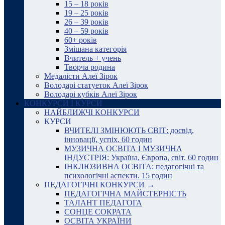
15 – 18 років
19 – 25 років
26 – 39 років
40 – 59 років
60+ років
Змішана категорія
Вчитель + учень
Творча родина
Медалісти Алеї Зірок
Володарі статуеток Алеї Зірок
Володарі кубків Алеї Зірок
КОНКУРСИ І КУРСИ
НАЙБЛИЖЧІ КОНКУРСИ
КУРСИ
ВЧИТЕЛІ ЗМІНЮЮТЬ СВІТ: досвід,
інновації, успіх. 60 годин
МУЗИЧНА ОСВІТА І МУЗИЧНА
ІНДУСТРІЯ: Україна, Європа, світ. 60 годин
ІНКЛЮЗИВНА ОСВІТА: педагогічні та
психологічні аспекти. 15 годин
ПЕДАГОГІЧНІ КОНКУРСИ →
ПЕДАГОГІЧНА МАЙСТЕРНІСТЬ
ТАЛАНТ ПЕДАГОГА
СОНЦЕ СОКРАТА
ОСВІТА УКРАЇНИ