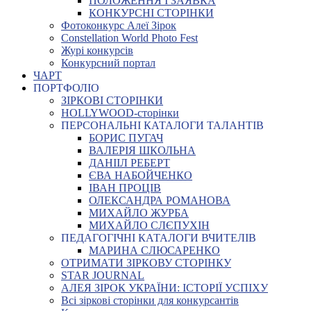
ПОЛОЖЕННЯ І ЗАЯВКА
КОНКУРСНІ СТОРІНКИ
Фотоконкурс Алеї Зірок
Constellation World Photo Fest
Журі конкурсів
Конкурсний портал
ЧАРТ
ПОРТФОЛІО
ЗІРКОВІ СТОРІНКИ
HOLLYWOOD-сторінки
ПЕРСОНАЛЬНІ КАТАЛОГИ ТАЛАНТІВ
БОРИС ПУГАЧ
ВАЛЕРІЯ ШКОЛЬНА
ДАНІІЛ РЕБЕРТ
ЄВА НАБОЙЧЕНКО
ІВАН ПРОЦІВ
ОЛЕКСАНДРА РОМАНОВА
МИХАЙЛО ЖУРБА
МИХАЙЛО СЛЄПУХІН
ПЕДАГОГІЧНІ КАТАЛОГИ ВЧИТЕЛІВ
МАРИНА СЛЮСАРЕНКО
ОТРИМАТИ ЗІРКОВУ СТОРІНКУ
STAR JOURNAL
АЛЕЯ ЗІРОК УКРАЇНИ: ІСТОРІЇ УСПІХУ
Всі зіркові сторінки для конкурсантів