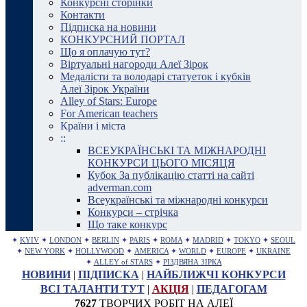
Конкурсні сторінки
Контакти
Підписка на новини
КОНКУРСНИЙ ПОРТАЛ
Що я оплачую тут?
Віртуальні нагороди Алеї Зірок
Медалісти та володарі статуеток і кубків
Алеї Зірок України
Alley of Stars: Europe
For American teachers
Країни і міста
::
ВСЕУКРАЇНСЬКІ ТА МІЖНАРОДНІ
КОНКУРСИ ЦЬОГО МІСЯЦЯ
Кубок За публікацію статті на сайті
adverman.com
Всеукраїнські та міжнародні конкурси
Конкурси – стрічка
Що таке конкурс
✦
KYIV
✦
LONDON
✦
BERLIN
✦
PARIS
✦
ROMA
✦
MADRID
✦
TOKYO
✦
SEOUL
✦
NEW YORK
✦
HOLLYWOOD
✦
AMERICA
✦
WORLD
✦
EUROPE
✦
UKRAINE
✦
ALLEY of STARS
✦
РІЗДВЯНА ЗІРКА
НОВИНИ
|
ПІДПИСКА
|
НАЙБЛИЖЧІ КОНКУРСИ
ВСІ ТАЛАНТИ ТУТ
|
АКЦІЯ
|
ПЕДАГОГАМ
7627
ТВОРЧИХ РОБІТ НА АЛЕЇ