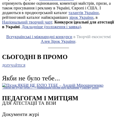
отримують фахове оцінювання, коментарі майстрів, призи, а
також просування і рекламу в Україні, Європі і США. І
додаються в продюсерський каталог
талантів України
,
рейтинговий каталог найяскравіших
зірок України
, в
Національний творчий чарт
.
Конкурси ідеальні для атестації
в Україні
.
Докладніше (положення і заявка)
.
Всеукраїнські і міжнародні конкурси
в Творчій екосистемі
Алея Зірок України
.
__________
СЬОГОДНІ В ПРОМО
ДОЛУЧАЙТЕСЯ
Якби не було тебе...
"Якби не було тебе..." – найкраща пісня про кохання у цьому році
ПЕДАГОГАМ І МИТЦЯМ
ДЛЯ АТЕСТАЦІЇ ТА ВІЗИ
Документи журі