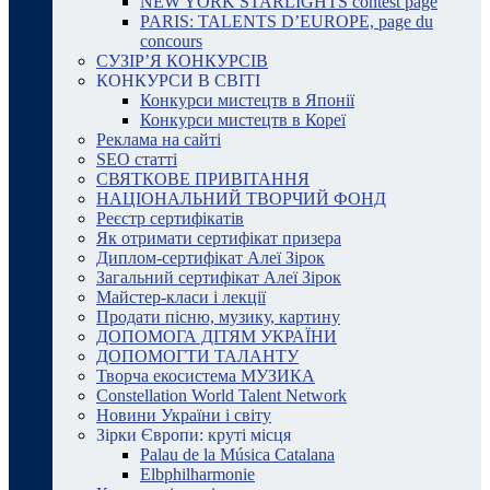
NEW YORK STARLIGHTS contest page
PARIS: TALENTS D’EUROPE, page du
concours
СУЗІР’Я КОНКУРСІВ
КОНКУРСИ В СВІТІ
Конкурси мистецтв в Японії
Конкурси мистецтв в Кореї
Реклама на сайті
SEO статті
СВЯТКОВЕ ПРИВІТАННЯ
НАЦІОНАЛЬНИЙ ТВОРЧИЙ ФОНД
Реєстр сертифікатів
Як отримати сертифікат призера
Диплом-сертифікат Алеї Зірок
Загальний сертифікат Алеї Зірок
Майстер-класи і лекції
Продати пісню, музику, картину
ДОПОМОГА ДІТЯМ УКРАЇНИ
ДОПОМОГТИ ТАЛАНТУ
Творча екосистема МУЗИКА
Constellation World Talent Network
Новини України і світу
Зірки Європи: круті місця
Palau de la Música Catalana
Elbphilharmonie