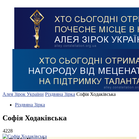
Алея Зірок України
Різдвяна Зірка
Софія Ходаківська
Різдвяна Зірка
Софія Ходаківська
4228