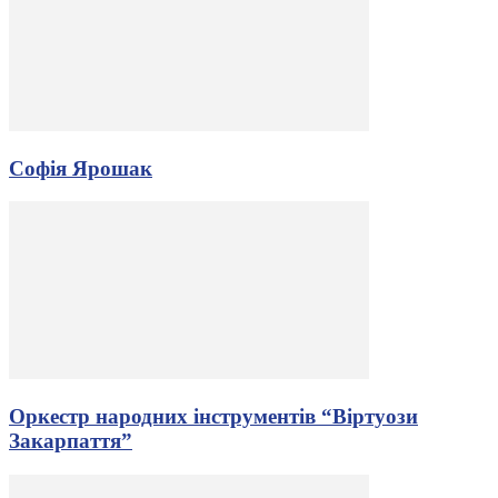
Софія Ярошак
Оркестр народних інструментів “Віртуози
Закарпаття”