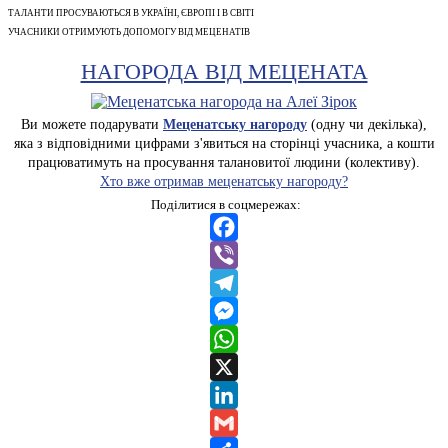
ТАЛАНТИ ПРОСУВАЮТЬСЯ В УКРАЇНІ, ЄВРОПІ І В СВІТІ
УЧАСНИКИ ОТРИМУЮТЬ ДОПОМОГУ ВІД МЕЦЕНАТІВ
НАГОРОДА ВІД МЕЦЕНАТА
Ви можете подарувати
Меценатську нагороду
(одну чи декілька),
яка з відповідними цифрами з'явиться на сторінці учасника, а кошти
працюватимуть на просування талановитої людини (колективу).
Хто вже отримав меценатську нагороду?
Поділитися в соцмережах:
Facebook
Viber
Telegram
Messenger
WhatsApp
X
LinkedIn