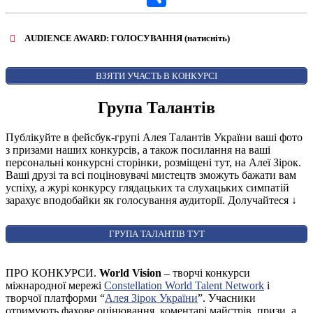
Share
AUDIENCE AWARD: ГОЛОСУВАННЯ (натисніть)
ВІДКРИТИ ФОРМУ ДЛЯ ГОЛОСУВАННЯ
AUDIENCE AWARD
ВЗЯТИ УЧАСТЬ В КОНКУРСІ
Група Талантів
Публікуйте в фейсбук-групі Алея Талантів України ваші фото
з призами наших конкурсів, а також посилання на ваші
персональні конкурсні сторінки, розміщені тут, на Алеї Зірок.
Ваші друзі та всі поціновувачі мистецтв зможуть бажати вам
успіху, а журі конкурсу глядацьких та слухацьких симпатій
зарахує вподобайки як голосування аудиторії. Долучайтеся
↓
ГРУПА ТАЛАНТІВ ТУТ
ПРО КОНКУРСИ.
World Vision
– творчі конкурси
міжнародної мережі
Constellation World Talent Network
і
творчої платформи “
Алея Зірок України
”. Учасники
отримують фахове оцінювання, коментарі майстрів, призи, а