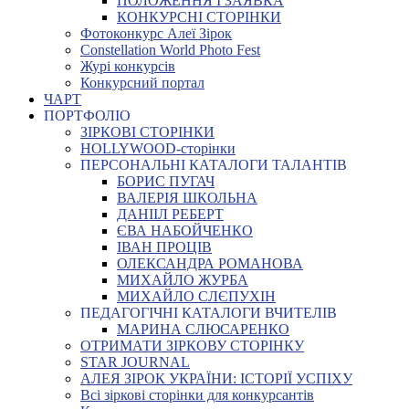
ПОЛОЖЕННЯ І ЗАЯВКА
КОНКУРСНІ СТОРІНКИ
Фотоконкурс Алеї Зірок
Constellation World Photo Fest
Журі конкурсів
Конкурсний портал
ЧАРТ
ПОРТФОЛІО
ЗІРКОВІ СТОРІНКИ
HOLLYWOOD-сторінки
ПЕРСОНАЛЬНІ КАТАЛОГИ ТАЛАНТІВ
БОРИС ПУГАЧ
ВАЛЕРІЯ ШКОЛЬНА
ДАНІІЛ РЕБЕРТ
ЄВА НАБОЙЧЕНКО
ІВАН ПРОЦІВ
ОЛЕКСАНДРА РОМАНОВА
МИХАЙЛО ЖУРБА
МИХАЙЛО СЛЄПУХІН
ПЕДАГОГІЧНІ КАТАЛОГИ ВЧИТЕЛІВ
МАРИНА СЛЮСАРЕНКО
ОТРИМАТИ ЗІРКОВУ СТОРІНКУ
STAR JOURNAL
АЛЕЯ ЗІРОК УКРАЇНИ: ІСТОРІЇ УСПІХУ
Всі зіркові сторінки для конкурсантів