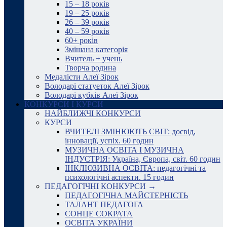
15 – 18 років
19 – 25 років
26 – 39 років
40 – 59 років
60+ років
Змішана категорія
Вчитель + учень
Творча родина
Медалісти Алеї Зірок
Володарі статуеток Алеї Зірок
Володарі кубків Алеї Зірок
КОНКУРСИ І КУРСИ
НАЙБЛИЖЧІ КОНКУРСИ
КУРСИ
ВЧИТЕЛІ ЗМІНЮЮТЬ СВІТ: досвід,
інновації, успіх. 60 годин
МУЗИЧНА ОСВІТА І МУЗИЧНА
ІНДУСТРІЯ: Україна, Європа, світ. 60 годин
ІНКЛЮЗИВНА ОСВІТА: педагогічні та
психологічні аспекти. 15 годин
ПЕДАГОГІЧНІ КОНКУРСИ →
ПЕДАГОГІЧНА МАЙСТЕРНІСТЬ
ТАЛАНТ ПЕДАГОГА
СОНЦЕ СОКРАТА
ОСВІТА УКРАЇНИ