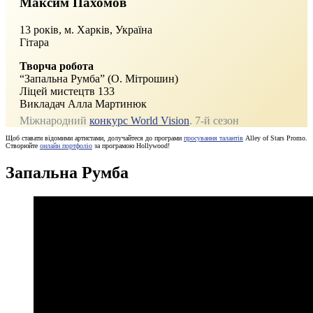
Максим Пахомов
13 років, м. Харків, Україна
Гітара
Творча робота
“Запальна Румба” (О. Мітрошин)
Ліцей мистецтв 133
Викладач Алла Мартинюк
Міжнародний
конкурс World Vision
. 7-й сезон
Щоб ставати відомими артистами, долучайтеся до програми
просування талантів
Alley of Stars Promo.
Створюйте
онлайн портфоліо
за програмою Hollywood!
Запальна Румба