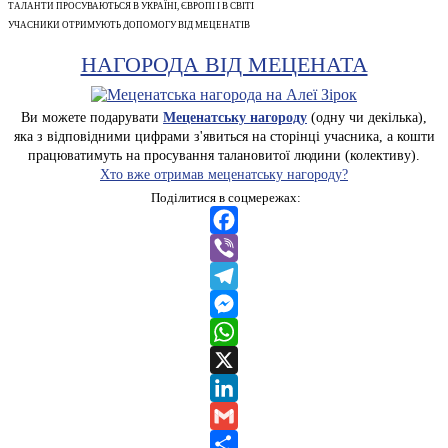
ТАЛАНТИ ПРОСУВАЮТЬСЯ В УКРАЇНІ, ЄВРОПІ І В СВІТІ
УЧАСНИКИ ОТРИМУЮТЬ ДОПОМОГУ ВІД МЕЦЕНАТІВ
НАГОРОДА ВІД МЕЦЕНАТА
Ви можете подарувати
Меценатську нагороду
(одну чи декілька),
яка з відповідними цифрами з'явиться на сторінці учасника, а кошти
працюватимуть на просування талановитої людини (колективу).
Хто вже отримав меценатську нагороду?
Поділитися в соцмережах:
Facebook
Viber
Telegram
Messenger
WhatsApp
X
LinkedIn
Gmail