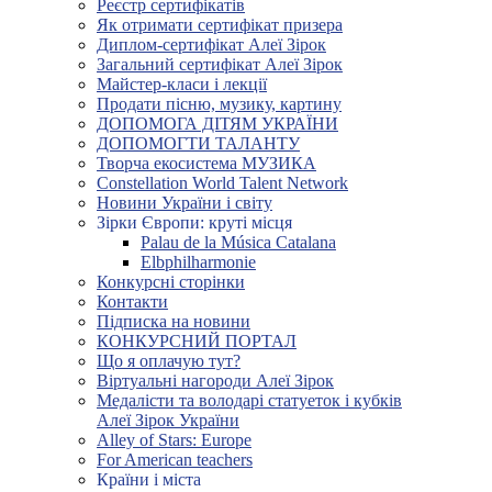
Реєстр сертифікатів
Як отримати сертифікат призера
Диплом-сертифікат Алеї Зірок
Загальний сертифікат Алеї Зірок
Майстер-класи і лекції
Продати пісню, музику, картину
ДОПОМОГА ДІТЯМ УКРАЇНИ
ДОПОМОГТИ ТАЛАНТУ
Творча екосистема МУЗИКА
Constellation World Talent Network
Новини України і світу
Зірки Європи: круті місця
Palau de la Música Catalana
Elbphilharmonie
Конкурсні сторінки
Контакти
Підписка на новини
КОНКУРСНИЙ ПОРТАЛ
Що я оплачую тут?
Віртуальні нагороди Алеї Зірок
Медалісти та володарі статуеток і кубків
Алеї Зірок України
Alley of Stars: Europe
For American teachers
Країни і міста