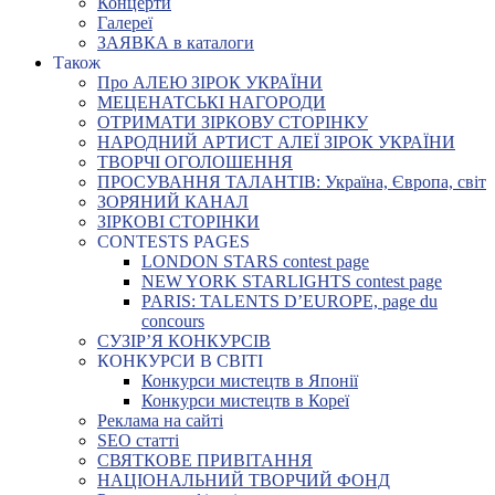
Концерти
Галереї
ЗАЯВКА в каталоги
Також
Про АЛЕЮ ЗІРОК УКРАЇНИ
МЕЦЕНАТСЬКІ НАГОРОДИ
ОТРИМАТИ ЗІРКОВУ СТОРІНКУ
НАРОДНИЙ АРТИСТ АЛЕЇ ЗІРОК УКРАЇНИ
ТВОРЧІ ОГОЛОШЕННЯ
ПРОСУВАННЯ ТАЛАНТІВ: Україна, Європа, світ
ЗОРЯНИЙ КАНАЛ
ЗІРКОВІ СТОРІНКИ
CONTESTS PAGES
LONDON STARS contest page
NEW YORK STARLIGHTS contest page
PARIS: TALENTS D’EUROPE, page du
concours
СУЗІР’Я КОНКУРСІВ
КОНКУРСИ В СВІТІ
Конкурси мистецтв в Японії
Конкурси мистецтв в Кореї
Реклама на сайті
SEO статті
СВЯТКОВЕ ПРИВІТАННЯ
НАЦІОНАЛЬНИЙ ТВОРЧИЙ ФОНД