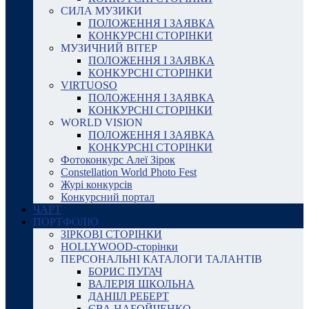
СИЛА МУЗИКИ
ПОЛОЖЕННЯ І ЗАЯВКА
КОНКУРСНІ СТОРІНКИ
МУЗИЧНИЙ ВІТЕР
ПОЛОЖЕННЯ І ЗАЯВКА
КОНКУРСНІ СТОРІНКИ
VIRTUOSO
ПОЛОЖЕННЯ І ЗАЯВКА
КОНКУРСНІ СТОРІНКИ
WORLD VISION
ПОЛОЖЕННЯ І ЗАЯВКА
КОНКУРСНІ СТОРІНКИ
Фотоконкурс Алеї Зірок
Constellation World Photo Fest
Журі конкурсів
Конкурсний портал
ЧАРТ
ПОРТФОЛІО
ЗІРКОВІ СТОРІНКИ
HOLLYWOOD-сторінки
ПЕРСОНАЛЬНІ КАТАЛОГИ ТАЛАНТІВ
БОРИС ПУГАЧ
ВАЛЕРІЯ ШКОЛЬНА
ДАНІІЛ РЕБЕРТ
ЄВА НАБОЙЧЕНКО