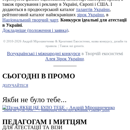
також просування і рекламу в Україні, Європі і США. І
додаються в продюсерський каталог
талантів України
,
рейтинговий каталог найяскравіших
зірок України
, в
Національний творчий чарт
.
Конкурси ідеальні для атестації
в Україні
.
Докладніше (положення і заявка)
.
© 2010-2026 Андрій Мірошниченко & Креативні Екосистеми, назва конкурсу, дизайн та
правила. | Також sui generis.
Всеукраїнські і міжнародні конкурси
в Творчій екосистемі
Алея Зірок України
.
__________
СЬОГОДНІ В ПРОМО
ДОЛУЧАЙТЕСЯ
Якби не було тебе...
"Якби не було тебе..." – найкраща пісня про кохання у цьому році
ПЕДАГОГАМ І МИТЦЯМ
ДЛЯ АТЕСТАЦІЇ ТА ВІЗИ