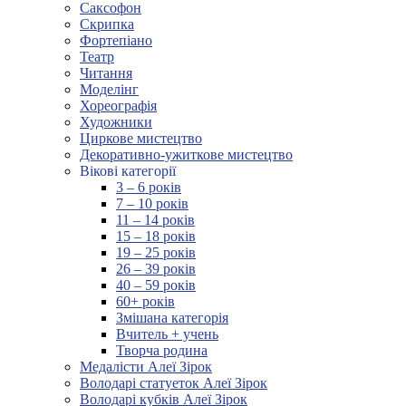
Саксофон
Скрипка
Фортепіано
Театр
Читання
Моделінг
Хореографія
Художники
Циркове мистецтво
Декоративно-ужиткове мистецтво
Вікові категорії
3 – 6 років
7 – 10 років
11 – 14 років
15 – 18 років
19 – 25 років
26 – 39 років
40 – 59 років
60+ років
Змішана категорія
Вчитель + учень
Творча родина
Медалісти Алеї Зірок
Володарі статуеток Алеї Зірок
Володарі кубків Алеї Зірок