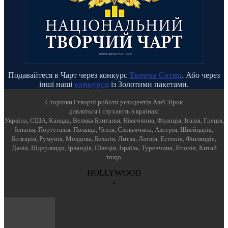
Подавайтеся в Чарт через конкурс
Творча Сотня
. Або через
інші наші
конкурси
із Золотими пакетами.
Cторінки і творчі роботи резидентів Алеї Зірок
дивляться і слухають в країнах:
Україна, США, Канада, Велика Британія, Німеччина, Франція, Італія, Греція,
Іспанія, Португалія, Польща, Чехія, Словаччина, Австрія, Швейцарія,
Болгарія, Румунія, Молдова, Бельгія, Литва, Латвія, Естонія, Фінляндія,
Данія, Нідерланди, Ірландія, Швеція, Ізраїль, Туреччина, Японія, Китай
тощо.
HOLLYWOOD