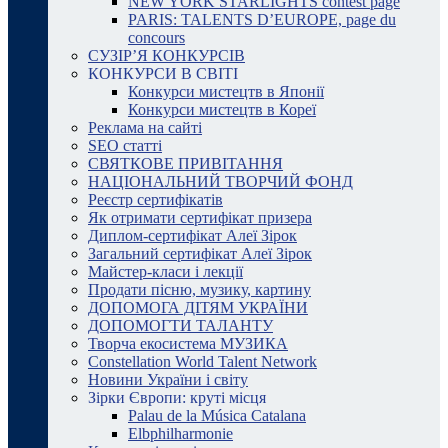
NEW YORK STARLIGHTS contest page
PARIS: TALENTS D’EUROPE, page du
concours
СУЗІР’Я КОНКУРСІВ
КОНКУРСИ В СВІТІ
Конкурси мистецтв в Японії
Конкурси мистецтв в Кореї
Реклама на сайті
SEO статті
СВЯТКОВЕ ПРИВІТАННЯ
НАЦІОНАЛЬНИЙ ТВОРЧИЙ ФОНД
Реєстр сертифікатів
Як отримати сертифікат призера
Диплом-сертифікат Алеї Зірок
Загальний сертифікат Алеї Зірок
Майстер-класи і лекції
Продати пісню, музику, картину
ДОПОМОГА ДІТЯМ УКРАЇНИ
ДОПОМОГТИ ТАЛАНТУ
Творча екосистема МУЗИКА
Constellation World Talent Network
Новини України і світу
Зірки Європи: круті місця
Palau de la Música Catalana
Elbphilharmonie