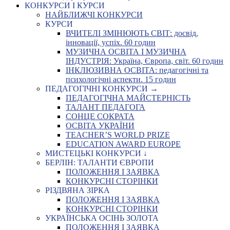
КОНКУРСИ І КУРСИ
НАЙБЛИЖЧІ КОНКУРСИ
КУРСИ
ВЧИТЕЛІ ЗМІНЮЮТЬ СВІТ: досвід,
інновації, успіх. 60 годин
МУЗИЧНА ОСВІТА І МУЗИЧНА
ІНДУСТРІЯ: Україна, Європа, світ. 60 годин
ІНКЛЮЗИВНА ОСВІТА: педагогічні та
психологічні аспекти. 15 годин
ПЕДАГОГІЧНІ КОНКУРСИ →
ПЕДАГОГІЧНА МАЙСТЕРНІСТЬ
ТАЛАНТ ПЕДАГОГА
СОНЦЕ СОКРАТА
ОСВІТА УКРАЇНИ
TEACHER’S WORLD PRIZE
EDUCATION AWARD EUROPE
МИСТЕЦЬКІ КОНКУРСИ ↓
БЕРЛІН: ТАЛАНТИ ЄВРОПИ
ПОЛОЖЕННЯ І ЗАЯВКА
КОНКУРСНІ СТОРІНКИ
РІЗДВЯНА ЗІРКА
ПОЛОЖЕННЯ І ЗАЯВКА
КОНКУРСНІ СТОРІНКИ
УКРАЇНСЬКА ОСІНЬ ЗОЛОТА
ПОЛОЖЕННЯ І ЗАЯВКА