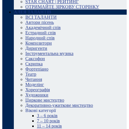
STAR CHART | РЕЙТИНГ
ОТРИМАЙТЕ ЗІРКОВУ СТОРІНКУ
АЛЕЯ ТАЛАНТІВ
ВСІ ТАЛАНТИ
Автори пісень
Академічний спів
Естрадний спів
Народний спів
Композитори
Диригенти
Інструментальна музика
Саксофон
Скрипка
Фортепіано
Театр
Читання
Моделінг
Хореографія
Художники
Циркове мистецтво
Декоративно-ужиткове мистецтво
Вікові категорії
3 – 6 років
7 – 10 років
11 – 14 років