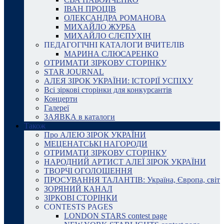
ІВАН ПРОЦІВ
ОЛЕКСАНДРА РОМАНОВА
МИХАЙЛО ЖУРБА
МИХАЙЛО СЛЄПУХІН
ПЕДАГОГІЧНІ КАТАЛОГИ ВЧИТЕЛІВ
МАРИНА СЛЮСАРЕНКО
ОТРИМАТИ ЗІРКОВУ СТОРІНКУ
STAR JOURNAL
АЛЕЯ ЗІРОК УКРАЇНИ: ІСТОРІЇ УСПІХУ
Всі зіркові сторінки для конкурсантів
Концерти
Галереї
ЗАЯВКА в каталоги
Також
Про АЛЕЮ ЗІРОК УКРАЇНИ
МЕЦЕНАТСЬКІ НАГОРОДИ
ОТРИМАТИ ЗІРКОВУ СТОРІНКУ
НАРОДНИЙ АРТИСТ АЛЕЇ ЗІРОК УКРАЇНИ
ТВОРЧІ ОГОЛОШЕННЯ
ПРОСУВАННЯ ТАЛАНТІВ: Україна, Європа, світ
ЗОРЯНИЙ КАНАЛ
ЗІРКОВІ СТОРІНКИ
CONTESTS PAGES
LONDON STARS contest page