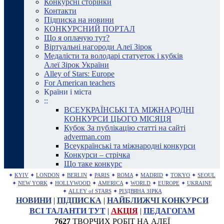
Конкурсні сторінки
Контакти
Підписка на новини
КОНКУРСНИЙ ПОРТАЛ
Що я оплачую тут?
Віртуальні нагороди Алеї Зірок
Медалісти та володарі статуеток і кубків
Алеї Зірок України
Alley of Stars: Europe
For American teachers
Країни і міста
::
ВСЕУКРАЇНСЬКІ ТА МІЖНАРОДНІ
КОНКУРСИ ЦЬОГО МІСЯЦЯ
Кубок За публікацію статті на сайті
adverman.com
Всеукраїнські та міжнародні конкурси
Конкурси – стрічка
Що таке конкурс
✦
KYIV
✦
LONDON
✦
BERLIN
✦
PARIS
✦
ROMA
✦
MADRID
✦
TOKYO
✦
SEOUL
✦
NEW YORK
✦
HOLLYWOOD
✦
AMERICA
✦
WORLD
✦
EUROPE
✦
UKRAINE
✦
ALLEY of STARS
✦
РІЗДВЯНА ЗІРКА
НОВИНИ
|
ПІДПИСКА
|
НАЙБЛИЖЧІ КОНКУРСИ
ВСІ ТАЛАНТИ ТУТ
|
АКЦІЯ
|
ПЕДАГОГАМ
7627
ТВОРЧИХ РОБІТ НА АЛЕЇ