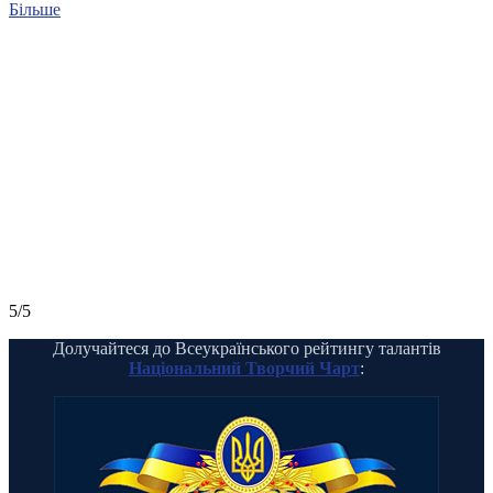
Більше
5/5
Долучайтеся до Всеукраїнського рейтингу талантів
Національний Творчий Чарт
: