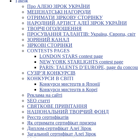
Також
Про АЛЕЮ ЗІРОК УКРАЇНИ
МЕЦЕНАТСЬКІ НАГОРОДИ
ОТРИМАТИ ЗІРКОВУ СТОРІНКУ
НАРОДНИЙ АРТИСТ АЛЕЇ ЗІРОК УКРАЇНИ
ТВОРЧІ ОГОЛОШЕННЯ
ПРОСУВАННЯ ТАЛАНТІВ: Україна, Європа, світ
ЗОРЯНИЙ КАНАЛ
ЗІРКОВІ СТОРІНКИ
CONTESTS PAGES
LONDON STARS contest page
NEW YORK STARLIGHTS contest page
PARIS: TALENTS D’EUROPE, page du concou
СУЗІР’Я КОНКУРСІВ
КОНКУРСИ В СВІТІ
Конкурси мистецтв в Японії
Конкурси мистецтв в Кореї
Реклама на сайті
SEO статті
СВЯТКОВЕ ПРИВІТАННЯ
НАЦІОНАЛЬНИЙ ТВОРЧИЙ ФОНД
Реєстр сертифікатів
Як отримати сертифікат призера
Диплом-сертифікат Алеї Зірок
Загальний сертифікат Алеї Зірок