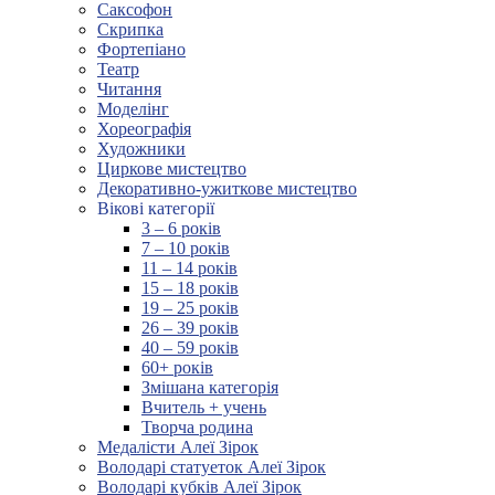
Саксофон
Скрипка
Фортепіано
Театр
Читання
Моделінг
Хореографія
Художники
Циркове мистецтво
Декоративно-ужиткове мистецтво
Вікові категорії
3 – 6 років
7 – 10 років
11 – 14 років
15 – 18 років
19 – 25 років
26 – 39 років
40 – 59 років
60+ років
Змішана категорія
Вчитель + учень
Творча родина
Медалісти Алеї Зірок
Володарі статуеток Алеї Зірок
Володарі кубків Алеї Зірок