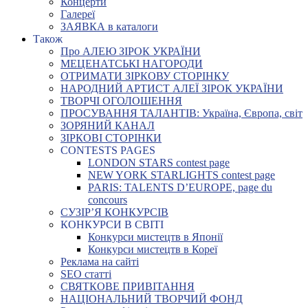
Концерти
Галереї
ЗАЯВКА в каталоги
Також
Про АЛЕЮ ЗІРОК УКРАЇНИ
МЕЦЕНАТСЬКІ НАГОРОДИ
ОТРИМАТИ ЗІРКОВУ СТОРІНКУ
НАРОДНИЙ АРТИСТ АЛЕЇ ЗІРОК УКРАЇНИ
ТВОРЧІ ОГОЛОШЕННЯ
ПРОСУВАННЯ ТАЛАНТІВ: Україна, Європа, світ
ЗОРЯНИЙ КАНАЛ
ЗІРКОВІ СТОРІНКИ
CONTESTS PAGES
LONDON STARS contest page
NEW YORK STARLIGHTS contest page
PARIS: TALENTS D’EUROPE, page du
concours
СУЗІР’Я КОНКУРСІВ
КОНКУРСИ В СВІТІ
Конкурси мистецтв в Японії
Конкурси мистецтв в Кореї
Реклама на сайті
SEO статті
СВЯТКОВЕ ПРИВІТАННЯ
НАЦІОНАЛЬНИЙ ТВОРЧИЙ ФОНД