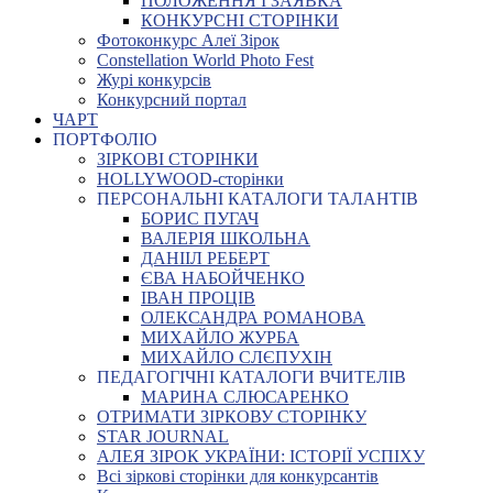
ПОЛОЖЕННЯ І ЗАЯВКА
КОНКУРСНІ СТОРІНКИ
Фотоконкурс Алеї Зірок
Constellation World Photo Fest
Журі конкурсів
Конкурсний портал
ЧАРТ
ПОРТФОЛІО
ЗІРКОВІ СТОРІНКИ
HOLLYWOOD-сторінки
ПЕРСОНАЛЬНІ КАТАЛОГИ ТАЛАНТІВ
БОРИС ПУГАЧ
ВАЛЕРІЯ ШКОЛЬНА
ДАНІІЛ РЕБЕРТ
ЄВА НАБОЙЧЕНКО
ІВАН ПРОЦІВ
ОЛЕКСАНДРА РОМАНОВА
МИХАЙЛО ЖУРБА
МИХАЙЛО СЛЄПУХІН
ПЕДАГОГІЧНІ КАТАЛОГИ ВЧИТЕЛІВ
МАРИНА СЛЮСАРЕНКО
ОТРИМАТИ ЗІРКОВУ СТОРІНКУ
STAR JOURNAL
АЛЕЯ ЗІРОК УКРАЇНИ: ІСТОРІЇ УСПІХУ
Всі зіркові сторінки для конкурсантів