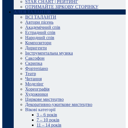
STAR CHART | РЕЙТИНГ
ОТРИМАЙТЕ ЗІРКОВУ СТОРІНКУ
АЛЕЯ ТАЛАНТІВ
ВСІ ТАЛАНТИ
Автори пісень
Академічний спів
Естрадний спів
Народний спів
Композитори
Диригенти
Інструментальна музика
Саксофон
Скрипка
Фортепіано
Театр
Читання
Моделінг
Хореографія
Художники
Циркове мистецтво
Декоративно-ужиткове мистецтво
Вікові категорії
3 – 6 років
7 – 10 років
11 – 14 років