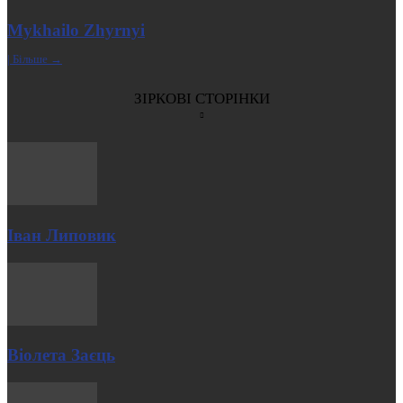
Mykhailo Zhyrnyi
| Більше →
ЗІРКОВІ СТОРІНКИ
Іван Липовик
Віолета Заєць