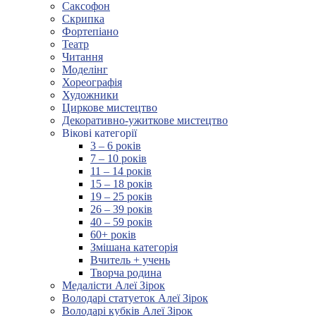
Саксофон
Скрипка
Фортепіано
Театр
Читання
Моделінг
Хореографія
Художники
Циркове мистецтво
Декоративно-ужиткове мистецтво
Вікові категорії
3 – 6 років
7 – 10 років
11 – 14 років
15 – 18 років
19 – 25 років
26 – 39 років
40 – 59 років
60+ років
Змішана категорія
Вчитель + учень
Творча родина
Медалісти Алеї Зірок
Володарі статуеток Алеї Зірок
Володарі кубків Алеї Зірок