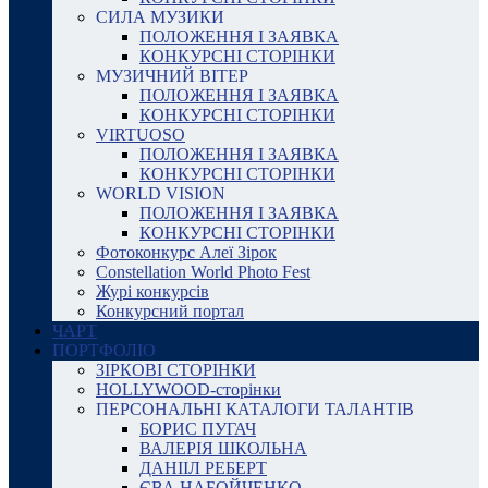
СИЛА МУЗИКИ
ПОЛОЖЕННЯ І ЗАЯВКА
КОНКУРСНІ СТОРІНКИ
МУЗИЧНИЙ ВІТЕР
ПОЛОЖЕННЯ І ЗАЯВКА
КОНКУРСНІ СТОРІНКИ
VIRTUOSO
ПОЛОЖЕННЯ І ЗАЯВКА
КОНКУРСНІ СТОРІНКИ
WORLD VISION
ПОЛОЖЕННЯ І ЗАЯВКА
КОНКУРСНІ СТОРІНКИ
Фотоконкурс Алеї Зірок
Constellation World Photo Fest
Журі конкурсів
Конкурсний портал
ЧАРТ
ПОРТФОЛІО
ЗІРКОВІ СТОРІНКИ
HOLLYWOOD-сторінки
ПЕРСОНАЛЬНІ КАТАЛОГИ ТАЛАНТІВ
БОРИС ПУГАЧ
ВАЛЕРІЯ ШКОЛЬНА
ДАНІІЛ РЕБЕРТ
ЄВА НАБОЙЧЕНКО