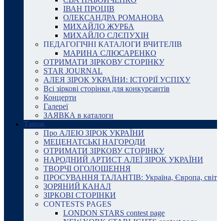
ІВАН ПРОЦІВ
ОЛЕКСАНДРА РОМАНОВА
МИХАЙЛО ЖУРБА
МИХАЙЛО СЛЄПУХІН
ПЕДАГОГІЧНІ КАТАЛОГИ ВЧИТЕЛІВ
МАРИНА СЛЮСАРЕНКО
ОТРИМАТИ ЗІРКОВУ СТОРІНКУ
STAR JOURNAL
АЛЕЯ ЗІРОК УКРАЇНИ: ІСТОРІЇ УСПІХУ
Всі зіркові сторінки для конкурсантів
Концерти
Галереї
ЗАЯВКА в каталоги
Також
Про АЛЕЮ ЗІРОК УКРАЇНИ
МЕЦЕНАТСЬКІ НАГОРОДИ
ОТРИМАТИ ЗІРКОВУ СТОРІНКУ
НАРОДНИЙ АРТИСТ АЛЕЇ ЗІРОК УКРАЇНИ
ТВОРЧІ ОГОЛОШЕННЯ
ПРОСУВАННЯ ТАЛАНТІВ: Україна, Європа, світ
ЗОРЯНИЙ КАНАЛ
ЗІРКОВІ СТОРІНКИ
CONTESTS PAGES
LONDON STARS contest page