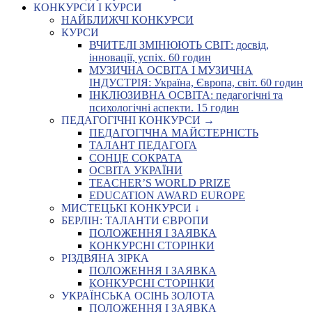
КОНКУРСИ І КУРСИ
НАЙБЛИЖЧІ КОНКУРСИ
КУРСИ
ВЧИТЕЛІ ЗМІНЮЮТЬ СВІТ: досвід,
інновації, успіх. 60 годин
МУЗИЧНА ОСВІТА І МУЗИЧНА
ІНДУСТРІЯ: Україна, Європа, світ. 60 годин
ІНКЛЮЗИВНА ОСВІТА: педагогічні та
психологічні аспекти. 15 годин
ПЕДАГОГІЧНІ КОНКУРСИ →
ПЕДАГОГІЧНА МАЙСТЕРНІСТЬ
ТАЛАНТ ПЕДАГОГА
СОНЦЕ СОКРАТА
ОСВІТА УКРАЇНИ
TEACHER’S WORLD PRIZE
EDUCATION AWARD EUROPE
МИСТЕЦЬКІ КОНКУРСИ ↓
БЕРЛІН: ТАЛАНТИ ЄВРОПИ
ПОЛОЖЕННЯ І ЗАЯВКА
КОНКУРСНІ СТОРІНКИ
РІЗДВЯНА ЗІРКА
ПОЛОЖЕННЯ І ЗАЯВКА
КОНКУРСНІ СТОРІНКИ
УКРАЇНСЬКА ОСІНЬ ЗОЛОТА
ПОЛОЖЕННЯ І ЗАЯВКА