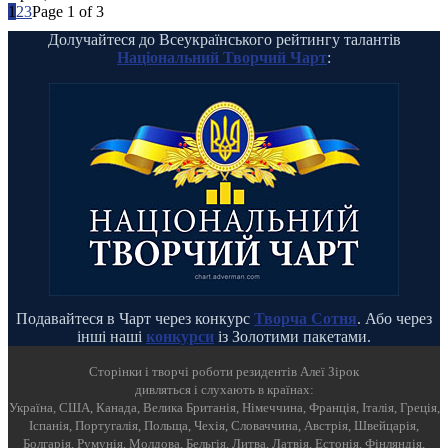
1
2
3
Page 1 of 3
Долучайтеся до Всеукраїнського рейтингу талантів
Національний Творчий Чарт
:
Подавайтеся в Чарт через конкурс
Творча Сотня
. Або через
інші наші
конкурси
із Золотими пакетами.
Cторінки і творчі роботи резидентів Алеї Зірок
дивляться і слухають в країнах:
Україна, США, Канада, Велика Британія, Німеччина, Франція, Італія, Греція,
Іспанія, Португалія, Польща, Чехія, Словаччина, Австрія, Швейцарія,
Болгарія, Румунія, Молдова, Бельгія, Литва, Латвія, Естонія, Фінляндія,