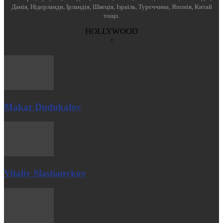
Данія, Нідерланди, Ірландія, Швеція, Ізраїль, Туреччина, Японія, Китай
тощо.
HOLLYWOOD
Makar Dudukalov
Vitaliy Slastianykov