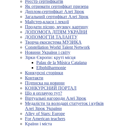
Реєстр сертифікатів
Як отримати сертифікат призера
Диплом-сертифікат Алеї Зірок
Загальний сертифікат Алеї Зірок
Майстер-класи і лекції
Продати пісню, музику, картину
ДОПОМОГА ДІТЯМ УКРАЇНИ
ДОПОМОГТИ ТАЛАНТУ
Творча екосистема МУЗИКА
Constellation World Talent Network
Новини України і світу
Зірки Європи: круті місця
Palau de la Música Catalana
Elbphilharmonie
Конкурсні сторінки
Контакти
Підписка на новини
КОНКУРСНИЙ ПОРТАЛ
Що я оплачую тут?
Віртуальні нагороди Алеї Зірок
Медалісти та володарі статуеток і кубків
Алеї Зірок України
Alley of Stars: Europe
For American teachers
Країни і міста