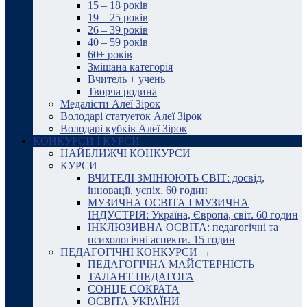
15 – 18 років
19 – 25 років
26 – 39 років
40 – 59 років
60+ років
Змішана категорія
Вчитель + учень
Творча родина
Медалісти Алеї Зірок
Володарі статуеток Алеї Зірок
Володарі кубків Алеї Зірок
КОНКУРСИ І КУРСИ
НАЙБЛИЖЧІ КОНКУРСИ
КУРСИ
ВЧИТЕЛІ ЗМІНЮЮТЬ СВІТ: досвід,
інновації, успіх. 60 годин
МУЗИЧНА ОСВІТА І МУЗИЧНА
ІНДУСТРІЯ: Україна, Європа, світ. 60 годин
ІНКЛЮЗИВНА ОСВІТА: педагогічні та
психологічні аспекти. 15 годин
ПЕДАГОГІЧНІ КОНКУРСИ →
ПЕДАГОГІЧНА МАЙСТЕРНІСТЬ
ТАЛАНТ ПЕДАГОГА
СОНЦЕ СОКРАТА
ОСВІТА УКРАЇНИ