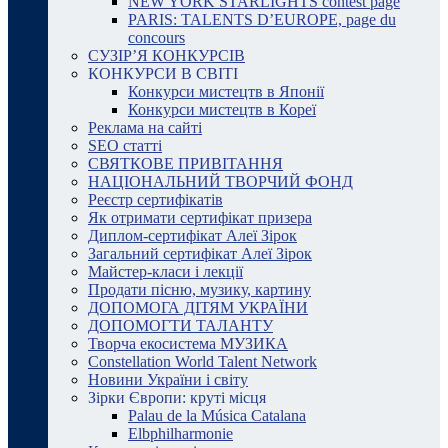
NEW YORK STARLIGHTS contest page
PARIS: TALENTS D’EUROPE, page du
concours
СУЗІР’Я КОНКУРСІВ
КОНКУРСИ В СВІТІ
Конкурси мистецтв в Японії
Конкурси мистецтв в Кореї
Реклама на сайті
SEO статті
СВЯТКОВЕ ПРИВІТАННЯ
НАЦІОНАЛЬНИЙ ТВОРЧИЙ ФОНД
Реєстр сертифікатів
Як отримати сертифікат призера
Диплом-сертифікат Алеї Зірок
Загальний сертифікат Алеї Зірок
Майстер-класи і лекції
Продати пісню, музику, картину
ДОПОМОГА ДІТЯМ УКРАЇНИ
ДОПОМОГТИ ТАЛАНТУ
Творча екосистема МУЗИКА
Constellation World Talent Network
Новини України і світу
Зірки Європи: круті місця
Palau de la Música Catalana
Elbphilharmonie