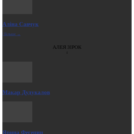
Аліна Савчук
| Більше →
АЛЕЯ ЗІРОК
Макар Дудукалов
Ярина Фегецин