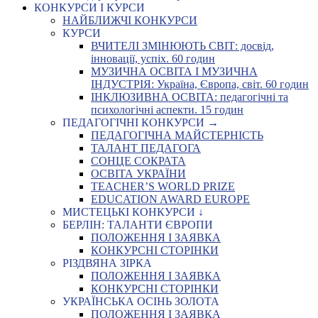
КОНКУРСИ І КУРСИ
НАЙБЛИЖЧІ КОНКУРСИ
КУРСИ
ВЧИТЕЛІ ЗМІНЮЮТЬ СВІТ: досвід,
інновації, успіх. 60 годин
МУЗИЧНА ОСВІТА І МУЗИЧНА
ІНДУСТРІЯ: Україна, Європа, світ. 60 годин
ІНКЛЮЗИВНА ОСВІТА: педагогічні та
психологічні аспекти. 15 годин
ПЕДАГОГІЧНІ КОНКУРСИ →
ПЕДАГОГІЧНА МАЙСТЕРНІСТЬ
ТАЛАНТ ПЕДАГОГА
СОНЦЕ СОКРАТА
ОСВІТА УКРАЇНИ
TEACHER’S WORLD PRIZE
EDUCATION AWARD EUROPE
МИСТЕЦЬКІ КОНКУРСИ ↓
БЕРЛІН: ТАЛАНТИ ЄВРОПИ
ПОЛОЖЕННЯ І ЗАЯВКА
КОНКУРСНІ СТОРІНКИ
РІЗДВЯНА ЗІРКА
ПОЛОЖЕННЯ І ЗАЯВКА
КОНКУРСНІ СТОРІНКИ
УКРАЇНСЬКА ОСІНЬ ЗОЛОТА
ПОЛОЖЕННЯ І ЗАЯВКА