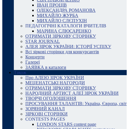
ІВАН ПРОЦІВ
ОЛЕКСАНДРА РОМАНОВА
МИХАЙЛО ЖУРБА
МИХАЙЛО СЛЄПУХІН
ПЕДАГОГІЧНІ КАТАЛОГИ ВЧИТЕЛІВ
МАРИНА СЛЮСАРЕНКО
ОТРИМАТИ ЗІРКОВУ СТОРІНКУ
STAR JOURNAL
АЛЕЯ ЗІРОК УКРАЇНИ: ІСТОРІЇ УСПІХУ
Всі зіркові сторінки для конкурсантів
Концерти
Галереї
ЗАЯВКА в каталоги
Також
Про АЛЕЮ ЗІРОК УКРАЇНИ
МЕЦЕНАТСЬКІ НАГОРОДИ
ОТРИМАТИ ЗІРКОВУ СТОРІНКУ
НАРОДНИЙ АРТИСТ АЛЕЇ ЗІРОК УКРАЇНИ
ТВОРЧІ ОГОЛОШЕННЯ
ПРОСУВАННЯ ТАЛАНТІВ: Україна, Європа, світ
ЗОРЯНИЙ КАНАЛ
ЗІРКОВІ СТОРІНКИ
CONTESTS PAGES
LONDON STARS contest page