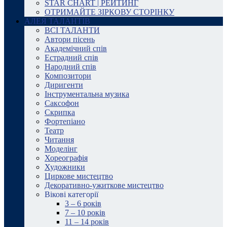
STAR CHART | РЕЙТИНГ
ОТРИМАЙТЕ ЗІРКОВУ СТОРІНКУ
АЛЕЯ ТАЛАНТІВ
ВСІ ТАЛАНТИ
Автори пісень
Академічний спів
Естрадний спів
Народний спів
Композитори
Диригенти
Інструментальна музика
Саксофон
Скрипка
Фортепіано
Театр
Читання
Моделінг
Хореографія
Художники
Циркове мистецтво
Декоративно-ужиткове мистецтво
Вікові категорії
3 – 6 років
7 – 10 років
11 – 14 років