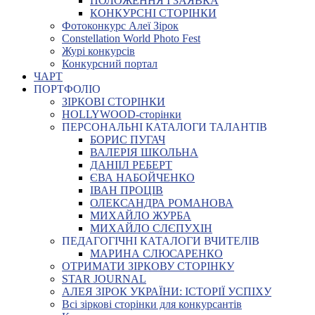
ПОЛОЖЕННЯ І ЗАЯВКА
КОНКУРСНІ СТОРІНКИ
Фотоконкурс Алеї Зірок
Constellation World Photo Fest
Журі конкурсів
Конкурсний портал
ЧАРТ
ПОРТФОЛІО
ЗІРКОВІ СТОРІНКИ
HOLLYWOOD-сторінки
ПЕРСОНАЛЬНІ КАТАЛОГИ ТАЛАНТІВ
БОРИС ПУГАЧ
ВАЛЕРІЯ ШКОЛЬНА
ДАНІІЛ РЕБЕРТ
ЄВА НАБОЙЧЕНКО
ІВАН ПРОЦІВ
ОЛЕКСАНДРА РОМАНОВА
МИХАЙЛО ЖУРБА
МИХАЙЛО СЛЄПУХІН
ПЕДАГОГІЧНІ КАТАЛОГИ ВЧИТЕЛІВ
МАРИНА СЛЮСАРЕНКО
ОТРИМАТИ ЗІРКОВУ СТОРІНКУ
STAR JOURNAL
АЛЕЯ ЗІРОК УКРАЇНИ: ІСТОРІЇ УСПІХУ
Всі зіркові сторінки для конкурсантів