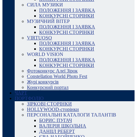
СИЛА МУЗИКИ
ПОЛОЖЕННЯ І ЗАЯВКА
КОНКУРСНІ СТОРІНКИ
МУЗИЧНИЙ ВІТЕР
ПОЛОЖЕННЯ І ЗАЯВКА
КОНКУРСНІ СТОРІНКИ
VIRTUOSO
ПОЛОЖЕННЯ І ЗАЯВКА
КОНКУРСНІ СТОРІНКИ
WORLD VISION
ПОЛОЖЕННЯ І ЗАЯВКА
КОНКУРСНІ СТОРІНКИ
Фотоконкурс Алеї Зірок
Constellation World Photo Fest
Журі конкурсів
Конкурсний портал
ЧАРТ
ПОРТФОЛІО
ЗІРКОВІ СТОРІНКИ
HOLLYWOOD-сторінки
ПЕРСОНАЛЬНІ КАТАЛОГИ ТАЛАНТІВ
БОРИС ПУГАЧ
ВАЛЕРІЯ ШКОЛЬНА
ДАНІІЛ РЕБЕРТ
ЄВА НАБОЙЧЕНКО