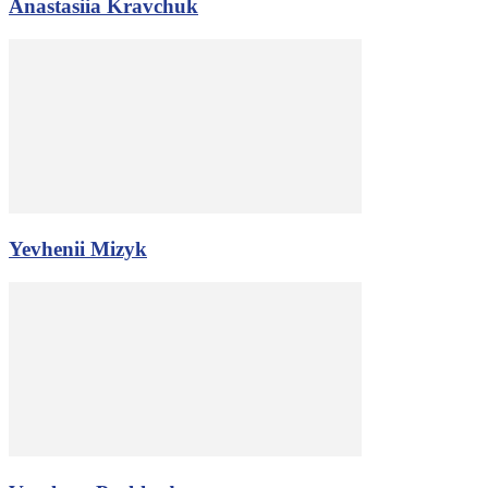
Anastasiia Kravchuk
Yevhenii Mizyk