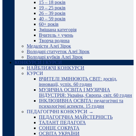
15 – 18 років
19 – 25 років
26 – 39 років
40 – 59 років
60+ років
Змішана категорія
Вчитель + учень
Творча родина
Медалісти Алеї Зірок
Володарі статуеток Алеї Зірок
Володарі кубків Алеї Зірок
КОНКУРСИ І КУРСИ
НАЙБЛИЖЧІ КОНКУРСИ
КУРСИ
ВЧИТЕЛІ ЗМІНЮЮТЬ СВІТ: досвід,
інновації, успіх. 60 годин
МУЗИЧНА ОСВІТА І МУЗИЧНА
ІНДУСТРІЯ: Україна, Європа, світ. 60 годин
ІНКЛЮЗИВНА ОСВІТА: педагогічні та
психологічні аспекти. 15 годин
ПЕДАГОГІЧНІ КОНКУРСИ →
ПЕДАГОГІЧНА МАЙСТЕРНІСТЬ
ТАЛАНТ ПЕДАГОГА
СОНЦЕ СОКРАТА
ОСВІТА УКРАЇНИ