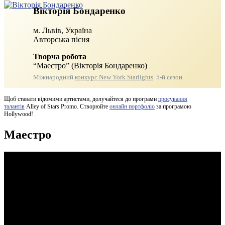
Вікторія Бондаренко
м. Львів, Україна
Авторська пісня
Творча робота
“Маестро” (Вікторія Бондаренко)
Міжнародний
конкурс New York Starlights
. 5-й сезон
Щоб ставати відомими артистами, долучайтеся до програми
просування
талантів
Alley of Stars Promo. Створюйте
онлайн портфоліо
за програмою
Hollywood!
Маестро