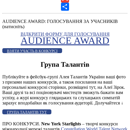
Gmail
Share
AUDIENCE AWARD: ГОЛОСУВАННЯ ЗА УЧАСНИКІВ
(натисніть)
ВІДКРИТИ ФОРМУ ДЛЯ ГОЛОСУВАННЯ
AUDIENCE AWARD
ВЗЯТИ УЧАСТЬ В КОНКУРСІ
Група Талантів
Публікуйте в фейсбук-групі Алея Талантів України ваші фото
з призами наших конкурсів, а також посилання на ваші
персональні конкурсні сторінки, розміщені тут, на Алеї Зірок.
Ваші друзі та всі поціновувачі мистецтв зможуть бажати вам
успіху, а журі конкурсу глядацьких та слухацьких симпатій
зарахує вподобайки як голосування аудиторії. Долучайтеся
↓
ГРУПА ТАЛАНТІВ ТУТ
ПРО КОНКУРСИ.
New York Starlights
– творчі конкурси
міжнародної мережі талантів
Constellation World Talent Network