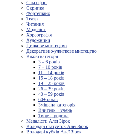
Саксофон
Скрипка
Фортепіано
Театр
Читання
Моделінг
Хореографія
Художники
Циркове мистецтво
Декоративно-ужиткове мистецтво
Вікові категорії
3 – 6 років
7 – 10 років
11 – 14 років
15 – 18 років
19 – 25 років
26 – 39 років
40 – 59 років
60+ років
Змішана категорія
Вчитель + учень
Творча родина
Медалісти Алеї Зірок
Володарі статуеток Алеї Зірок
Володарі кубків Алеї Зірок