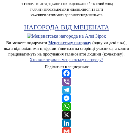
ВСІ ТВОРЧІ РОБОТИ ДОДАЮТЬСЯ В НАЦІОНАЛЬНИЙ ТВОРЧИЙ ФОНД
ТАЛАНТИ ПРОСУВАЮТЬСЯ В УКРАЇНІ, ЄВРОПІ І В СВІТІ
УЧАСНИКИ ОТРИМУЮТЬ ДОПОМОГУ ВІД МЕЦЕНАТІВ
НАГОРОДА ВІД МЕЦЕНАТА
Ви можете подарувати
Меценатську нагороду
(одну чи декілька),
яка з відповідними цифрами з'явиться на сторінці учасника, а кошти
працюватимуть на просування талановитої людини (колективу).
Хто вже отримав меценатську нагороду?
Поділитися в соцмережах:
Facebook
Viber
Telegram
Messenger
WhatsApp
X
LinkedIn