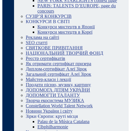
NEW YORK STARLIGHTS contest page
PARIS: TALENTS D’EUROPE, page du
concours
СУЗІР’Я КОНКУРСІВ
КОНКУРСИ В СВІТІ
Конкурси мистецтв в Японії
Конкурси мистецтв в Кореї
Реклама на сайті
SEO статті
СВЯТКОВЕ ПРИВІТАННЯ
НАЦІОНАЛЬНИЙ ТВОРЧИЙ ФОНД
Реєстр сертифікатів
Як отримати сертифікат призера
Диплом-сертифікат Алеї Зірок
Загальний сертифікат Алеї Зірок
Майстер-класи і лекції
Продати пісню, музику, картину
ДОПОМОГА ДІТЯМ УКРАЇНИ
ДОПОМОГТИ ТАЛАНТУ
Творча екосистема МУЗИКА
Constellation World Talent Network
Новини України і світу
Зірки Європи: круті місця
Palau de la Música Catalana
Elbphilharmonie