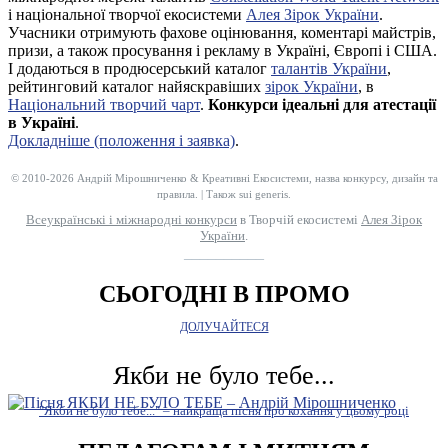
і національної творчої екосистеми
Алея Зірок України
.
Учасники отримують фахове оцінювання, коментарі майстрів,
призи, а також просування і рекламу в Україні, Європі і США.
І додаються в продюсерський каталог
талантів України
,
рейтинговий каталог найяскравіших
зірок України
, в
Національний творчий чарт
.
Конкурси ідеальні для атестації
в Україні
.
Докладніше (положення і заявка)
.
© 2010-2026 Андрій Мірошниченко & Креативні Екосистеми, назва конкурсу, дизайн та
правила. | Також sui generis.
Всеукраїнські і міжнародні конкурси
в Творчій екосистемі
Алея Зірок
України
.
__________
СЬОГОДНІ В ПРОМО
ДОЛУЧАЙТЕСЯ
Якби не було тебе...
"Якби не було тебе..." – найкраща пісня про кохання у цьому році