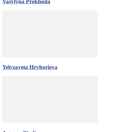
Vasylyna Prokhoda
Yelyzaveta Hryhorieva