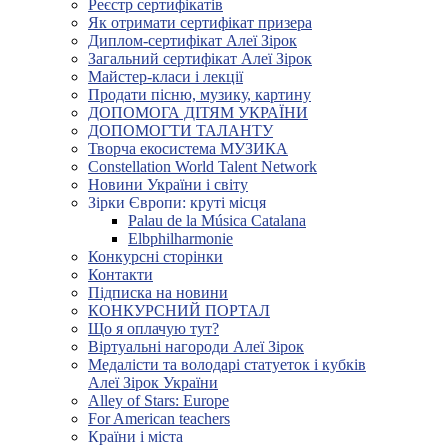
Реєстр сертифікатів
Як отримати сертифікат призера
Диплом-сертифікат Алеї Зірок
Загальний сертифікат Алеї Зірок
Майстер-класи і лекції
Продати пісню, музику, картину
ДОПОМОГА ДІТЯМ УКРАЇНИ
ДОПОМОГТИ ТАЛАНТУ
Творча екосистема МУЗИКА
Constellation World Talent Network
Новини України і світу
Зірки Європи: круті місця
Palau de la Música Catalana
Elbphilharmonie
Конкурсні сторінки
Контакти
Підписка на новини
КОНКУРСНИЙ ПОРТАЛ
Що я оплачую тут?
Віртуальні нагороди Алеї Зірок
Медалісти та володарі статуеток і кубків
Алеї Зірок України
Alley of Stars: Europe
For American teachers
Країни і міста