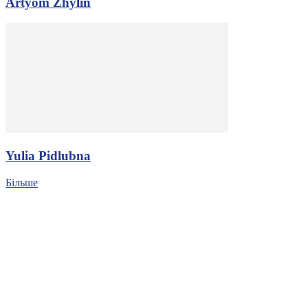
Artyom Zhylin
Yulia Pidlubna
Більше