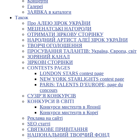
Концерти
Галереї
ЗАЯВКА в каталоги
Також
Про АЛЕЮ ЗІРОК УКРАЇНИ
МЕЦЕНАТСЬКІ НАГОРОДИ
ОТРИМАТИ ЗІРКОВУ СТОРІНКУ
НАРОДНИЙ АРТИСТ АЛЕЇ ЗІРОК УКРАЇНИ
ТВОРЧІ ОГОЛОШЕННЯ
ПРОСУВАННЯ ТАЛАНТІВ: Україна, Європа, світ
ЗОРЯНИЙ КАНАЛ
ЗІРКОВІ СТОРІНКИ
CONTESTS PAGES
LONDON STARS contest page
NEW YORK STARLIGHTS contest page
PARIS: TALENTS D’EUROPE, page du
concours
СУЗІР’Я КОНКУРСІВ
КОНКУРСИ В СВІТІ
Конкурси мистецтв в Японії
Конкурси мистецтв в Кореї
Реклама на сайті
SEO статті
СВЯТКОВЕ ПРИВІТАННЯ
НАЦІОНАЛЬНИЙ ТВОРЧИЙ ФОНД