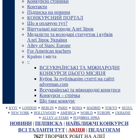
Конкурсні сторінки
Контакти
Підписка на новини
КОНКУРСНИЙ ПОРТАЛ
Що я оплачую тут?
Віртуальні нагороди Алеї Зірок
Медалісти та володарі статуеток і кубків
Алеї Зірок України
Alley of Stars: Europe
For American teachers
Країни і міста
::
ВСЕУКРАЇНСЬКІ ТА МІЖНАРОДНІ
КОНКУРСИ ЦЬОГО МІСЯЦЯ
Кубок За публікацію статті на сайті
adverman.com
Всеукраїнські та міжнародні конкурси
Конкурси – стрічка
Що таке конкурс
✦
KYIV
✦
LONDON
✦
BERLIN
✦
PARIS
✦
ROMA
✦
MADRID
✦
TOKYO
✦
SEOUL
✦
NEW YORK
✦
HOLLYWOOD
✦
AMERICA
✦
WORLD
✦
EUROPE
✦
UKRAINE
✦
ALLEY of STARS
✦
РІЗДВЯНА ЗІРКА
НОВИНИ
|
ПІДПИСКА
|
НАЙБЛИЖЧІ КОНКУРСИ
ВСІ ТАЛАНТИ ТУТ
|
АКЦІЯ
|
ПЕДАГОГАМ
7627
ТВОРЧИХ РОБІТ НА АЛЕЇ