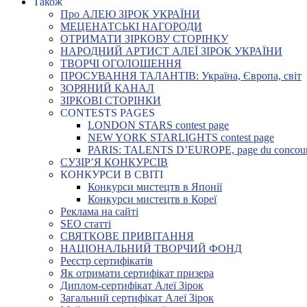
Також
Про АЛЕЮ ЗІРОК УКРАЇНИ
МЕЦЕНАТСЬКІ НАГОРОДИ
ОТРИМАТИ ЗІРКОВУ СТОРІНКУ
НАРОДНИЙ АРТИСТ АЛЕЇ ЗІРОК УКРАЇНИ
ТВОРЧІ ОГОЛОШЕННЯ
ПРОСУВАННЯ ТАЛАНТІВ: Україна, Європа, світ
ЗОРЯНИЙ КАНАЛ
ЗІРКОВІ СТОРІНКИ
CONTESTS PAGES
LONDON STARS contest page
NEW YORK STARLIGHTS contest page
PARIS: TALENTS D’EUROPE, page du concou
СУЗІР’Я КОНКУРСІВ
КОНКУРСИ В СВІТІ
Конкурси мистецтв в Японії
Конкурси мистецтв в Кореї
Реклама на сайті
SEO статті
СВЯТКОВЕ ПРИВІТАННЯ
НАЦІОНАЛЬНИЙ ТВОРЧИЙ ФОНД
Реєстр сертифікатів
Як отримати сертифікат призера
Диплом-сертифікат Алеї Зірок
Загальний сертифікат Алеї Зірок