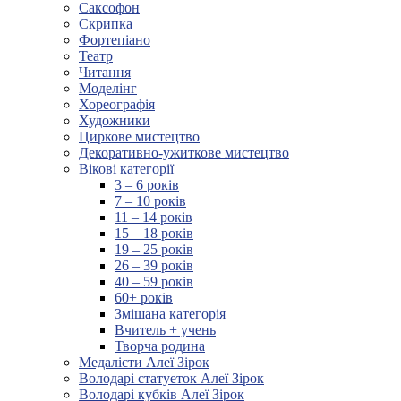
Саксофон
Скрипка
Фортепіано
Театр
Читання
Моделінг
Хореографія
Художники
Циркове мистецтво
Декоративно-ужиткове мистецтво
Вікові категорії
3 – 6 років
7 – 10 років
11 – 14 років
15 – 18 років
19 – 25 років
26 – 39 років
40 – 59 років
60+ років
Змішана категорія
Вчитель + учень
Творча родина
Медалісти Алеї Зірок
Володарі статуеток Алеї Зірок
Володарі кубків Алеї Зірок