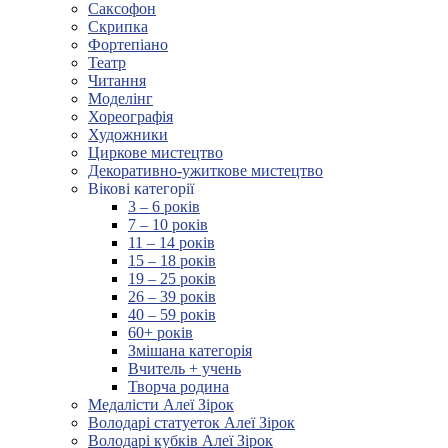
Саксофон
Скрипка
Фортепіано
Театр
Читання
Моделінг
Хореографія
Художники
Циркове мистецтво
Декоративно-ужиткове мистецтво
Вікові категорії
3 – 6 років
7 – 10 років
11 – 14 років
15 – 18 років
19 – 25 років
26 – 39 років
40 – 59 років
60+ років
Змішана категорія
Вчитель + учень
Творча родина
Медалісти Алеї Зірок
Володарі статуеток Алеї Зірок
Володарі кубків Алеї Зірок