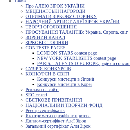
Також
Про АЛЕЮ ЗІРОК УКРАЇНИ
МЕЦЕНАТСЬКІ НАГОРОДИ
ОТРИМАТИ ЗІРКОВУ СТОРІНКУ
НАРОДНИЙ АРТИСТ АЛЕЇ ЗІРОК УКРАЇНИ
ТВОРЧІ ОГОЛОШЕННЯ
ПРОСУВАННЯ ТАЛАНТІВ: Україна, Європа, світ
ЗОРЯНИЙ КАНАЛ
ЗІРКОВІ СТОРІНКИ
CONTESTS PAGES
LONDON STARS contest page
NEW YORK STARLIGHTS contest page
PARIS: TALENTS D’EUROPE, page du concou
СУЗІР’Я КОНКУРСІВ
КОНКУРСИ В СВІТІ
Конкурси мистецтв в Японії
Конкурси мистецтв в Кореї
Реклама на сайті
SEO статті
СВЯТКОВЕ ПРИВІТАННЯ
НАЦІОНАЛЬНИЙ ТВОРЧИЙ ФОНД
Реєстр сертифікатів
Як отримати сертифікат призера
Диплом-сертифікат Алеї Зірок
Загальний сертифікат Алеї Зірок