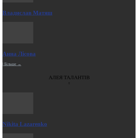
Владислав Матяш
Анна Лісова
| Більше →
АЛЕЯ ТАЛАНТІВ
Nikita Lazarenko