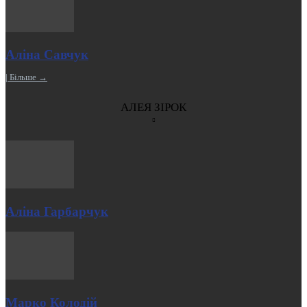
Аліна Савчук
| Більше →
АЛЕЯ ЗІРОК
Аліна Гарбарчук
Марко Колодій