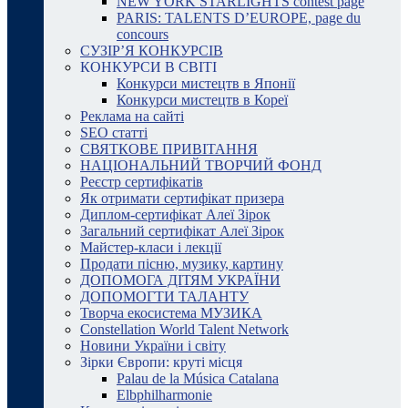
NEW YORK STARLIGHTS contest page
PARIS: TALENTS D’EUROPE, page du
concours
СУЗІР’Я КОНКУРСІВ
КОНКУРСИ В СВІТІ
Конкурси мистецтв в Японії
Конкурси мистецтв в Кореї
Реклама на сайті
SEO статті
СВЯТКОВЕ ПРИВІТАННЯ
НАЦІОНАЛЬНИЙ ТВОРЧИЙ ФОНД
Реєстр сертифікатів
Як отримати сертифікат призера
Диплом-сертифікат Алеї Зірок
Загальний сертифікат Алеї Зірок
Майстер-класи і лекції
Продати пісню, музику, картину
ДОПОМОГА ДІТЯМ УКРАЇНИ
ДОПОМОГТИ ТАЛАНТУ
Творча екосистема МУЗИКА
Constellation World Talent Network
Новини України і світу
Зірки Європи: круті місця
Palau de la Música Catalana
Elbphilharmonie