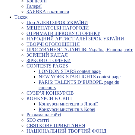
Концерти
Галереї
ЗАЯВКА в каталоги
Також
Про АЛЕЮ ЗІРОК УКРАЇНИ
МЕЦЕНАТСЬКІ НАГОРОДИ
ОТРИМАТИ ЗІРКОВУ СТОРІНКУ
НАРОДНИЙ АРТИСТ АЛЕЇ ЗІРОК УКРАЇНИ
ТВОРЧІ ОГОЛОШЕННЯ
ПРОСУВАННЯ ТАЛАНТІВ: Україна, Європа, світ
ЗОРЯНИЙ КАНАЛ
ЗІРКОВІ СТОРІНКИ
CONTESTS PAGES
LONDON STARS contest page
NEW YORK STARLIGHTS contest page
PARIS: TALENTS D’EUROPE, page du
concours
СУЗІР’Я КОНКУРСІВ
КОНКУРСИ В СВІТІ
Конкурси мистецтв в Японії
Конкурси мистецтв в Кореї
Реклама на сайті
SEO статті
СВЯТКОВЕ ПРИВІТАННЯ
НАЦІОНАЛЬНИЙ ТВОРЧИЙ ФОНД