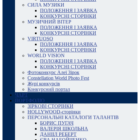
СИЛА МУЗИКИ
ПОЛОЖЕННЯ І ЗАЯВКА
КОНКУРСНІ СТОРІНКИ
МУЗИЧНИЙ ВІТЕР
ПОЛОЖЕННЯ І ЗАЯВКА
КОНКУРСНІ СТОРІНКИ
VIRTUOSO
ПОЛОЖЕННЯ І ЗАЯВКА
КОНКУРСНІ СТОРІНКИ
WORLD VISION
ПОЛОЖЕННЯ І ЗАЯВКА
КОНКУРСНІ СТОРІНКИ
Фотоконкурс Алеї Зірок
Constellation World Photo Fest
Журі конкурсів
Конкурсний портал
ЧАРТ
ПОРТФОЛІО
ЗІРКОВІ СТОРІНКИ
HOLLYWOOD-сторінки
ПЕРСОНАЛЬНІ КАТАЛОГИ ТАЛАНТІВ
БОРИС ПУГАЧ
ВАЛЕРІЯ ШКОЛЬНА
ДАНІІЛ РЕБЕРТ
ЄВА НАБОЙЧЕНКО