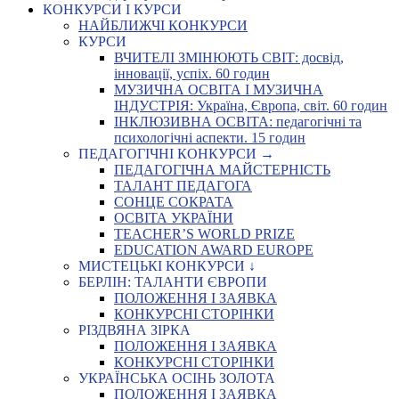
КОНКУРСИ І КУРСИ
НАЙБЛИЖЧІ КОНКУРСИ
КУРСИ
ВЧИТЕЛІ ЗМІНЮЮТЬ СВІТ: досвід,
інновації, успіх. 60 годин
МУЗИЧНА ОСВІТА І МУЗИЧНА
ІНДУСТРІЯ: Україна, Європа, світ. 60 годин
ІНКЛЮЗИВНА ОСВІТА: педагогічні та
психологічні аспекти. 15 годин
ПЕДАГОГІЧНІ КОНКУРСИ →
ПЕДАГОГІЧНА МАЙСТЕРНІСТЬ
ТАЛАНТ ПЕДАГОГА
СОНЦЕ СОКРАТА
ОСВІТА УКРАЇНИ
TEACHER’S WORLD PRIZE
EDUCATION AWARD EUROPE
МИСТЕЦЬКІ КОНКУРСИ ↓
БЕРЛІН: ТАЛАНТИ ЄВРОПИ
ПОЛОЖЕННЯ І ЗАЯВКА
КОНКУРСНІ СТОРІНКИ
РІЗДВЯНА ЗІРКА
ПОЛОЖЕННЯ І ЗАЯВКА
КОНКУРСНІ СТОРІНКИ
УКРАЇНСЬКА ОСІНЬ ЗОЛОТА
ПОЛОЖЕННЯ І ЗАЯВКА