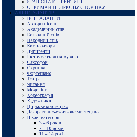
STAR CHART | РЕЙТИНГ
ОТРИМАЙТЕ ЗІРКОВУ СТОРІНКУ
АЛЕЯ ТАЛАНТІВ
ВСІ ТАЛАНТИ
Автори пісень
Академічний спів
Естрадний спів
Народний спів
Композитори
Диригенти
Інструментальна музика
Саксофон
Скрипка
Фортепіано
Театр
Читання
Моделінг
Хореографія
Художники
Циркове мистецтво
Декоративно-ужиткове мистецтво
Вікові категорії
3 – 6 років
7 – 10 років
11 – 14 років