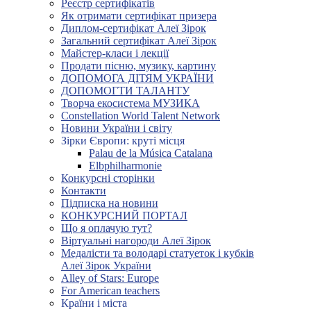
Реєстр сертифікатів
Як отримати сертифікат призера
Диплом-сертифікат Алеї Зірок
Загальний сертифікат Алеї Зірок
Майстер-класи і лекції
Продати пісню, музику, картину
ДОПОМОГА ДІТЯМ УКРАЇНИ
ДОПОМОГТИ ТАЛАНТУ
Творча екосистема МУЗИКА
Constellation World Talent Network
Новини України і світу
Зірки Європи: круті місця
Palau de la Música Catalana
Elbphilharmonie
Конкурсні сторінки
Контакти
Підписка на новини
КОНКУРСНИЙ ПОРТАЛ
Що я оплачую тут?
Віртуальні нагороди Алеї Зірок
Медалісти та володарі статуеток і кубків
Алеї Зірок України
Alley of Stars: Europe
For American teachers
Країни і міста