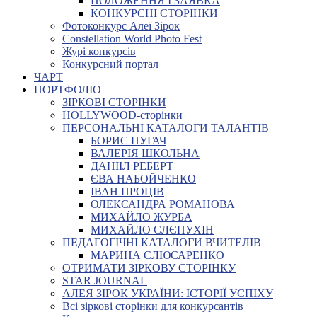
ПОЛОЖЕННЯ І ЗАЯВКА
КОНКУРСНІ СТОРІНКИ
Фотоконкурс Алеї Зірок
Constellation World Photo Fest
Журі конкурсів
Конкурсний портал
ЧАРТ
ПОРТФОЛІО
ЗІРКОВІ СТОРІНКИ
HOLLYWOOD-сторінки
ПЕРСОНАЛЬНІ КАТАЛОГИ ТАЛАНТІВ
БОРИС ПУГАЧ
ВАЛЕРІЯ ШКОЛЬНА
ДАНІІЛ РЕБЕРТ
ЄВА НАБОЙЧЕНКО
ІВАН ПРОЦІВ
ОЛЕКСАНДРА РОМАНОВА
МИХАЙЛО ЖУРБА
МИХАЙЛО СЛЄПУХІН
ПЕДАГОГІЧНІ КАТАЛОГИ ВЧИТЕЛІВ
МАРИНА СЛЮСАРЕНКО
ОТРИМАТИ ЗІРКОВУ СТОРІНКУ
STAR JOURNAL
АЛЕЯ ЗІРОК УКРАЇНИ: ІСТОРІЇ УСПІХУ
Всі зіркові сторінки для конкурсантів