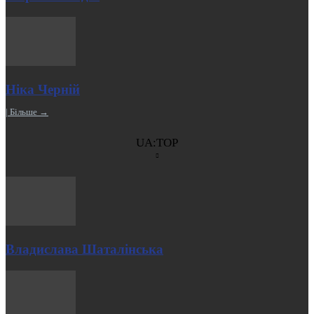
Ніка Черній
| Більше →
UA:TOP
Владислава Шаталінська