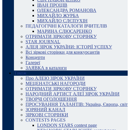
ІВАН ПРОЦІВ
ОЛЕКСАНДРА РОМАНОВА
МИХАЙЛО ЖУРБА
МИХАЙЛО СЛЄПУХІН
ПЕДАГОГІЧНІ КАТАЛОГИ ВЧИТЕЛІВ
МАРИНА СЛЮСАРЕНКО
ОТРИМАТИ ЗІРКОВУ СТОРІНКУ
STAR JOURNAL
АЛЕЯ ЗІРОК УКРАЇНИ: ІСТОРІЇ УСПІХУ
Всі зіркові сторінки для конкурсантів
Концерти
Галереї
ЗАЯВКА в каталоги
Також
Про АЛЕЮ ЗІРОК УКРАЇНИ
МЕЦЕНАТСЬКІ НАГОРОДИ
ОТРИМАТИ ЗІРКОВУ СТОРІНКУ
НАРОДНИЙ АРТИСТ АЛЕЇ ЗІРОК УКРАЇНИ
ТВОРЧІ ОГОЛОШЕННЯ
ПРОСУВАННЯ ТАЛАНТІВ: Україна, Європа, світ
ЗОРЯНИЙ КАНАЛ
ЗІРКОВІ СТОРІНКИ
CONTESTS PAGES
LONDON STARS contest page