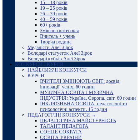
15 – 18 років
19 – 25 років
26 – 39 років
40 – 59 років
60+ років
Змішана категорія
Вчитель + учень
Творча родина
Медалісти Алеї Зірок
Володарі статуеток Алеї Зірок
Володарі кубків Алеї Зірок
КОНКУРСИ І КУРСИ
НАЙБЛИЖЧІ КОНКУРСИ
КУРСИ
ВЧИТЕЛІ ЗМІНЮЮТЬ СВІТ: досвід,
інновації, успіх. 60 годин
МУЗИЧНА ОСВІТА І МУЗИЧНА
ІНДУСТРІЯ: Україна, Європа, світ. 60 годин
ІНКЛЮЗИВНА ОСВІТА: педагогічні та
психологічні аспекти. 15 годин
ПЕДАГОГІЧНІ КОНКУРСИ →
ПЕДАГОГІЧНА МАЙСТЕРНІСТЬ
ТАЛАНТ ПЕДАГОГА
СОНЦЕ СОКРАТА
ОСВІТА УКРАЇНИ