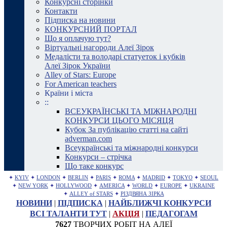
Конкурсні сторінки
Контакти
Підписка на новини
КОНКУРСНИЙ ПОРТАЛ
Що я оплачую тут?
Віртуальні нагороди Алеї Зірок
Медалісти та володарі статуеток і кубків
Алеї Зірок України
Alley of Stars: Europe
For American teachers
Країни і міста
::
ВСЕУКРАЇНСЬКІ ТА МІЖНАРОДНІ
КОНКУРСИ ЦЬОГО МІСЯЦЯ
Кубок За публікацію статті на сайті
adverman.com
Всеукраїнські та міжнародні конкурси
Конкурси – стрічка
Що таке конкурс
✦
KYIV
✦
LONDON
✦
BERLIN
✦
PARIS
✦
ROMA
✦
MADRID
✦
TOKYO
✦
SEOUL
✦
NEW YORK
✦
HOLLYWOOD
✦
AMERICA
✦
WORLD
✦
EUROPE
✦
UKRAINE
✦
ALLEY of STARS
✦
РІЗДВЯНА ЗІРКА
НОВИНИ
|
ПІДПИСКА
|
НАЙБЛИЖЧІ КОНКУРСИ
ВСІ ТАЛАНТИ ТУТ
|
АКЦІЯ
|
ПЕДАГОГАМ
7627
ТВОРЧИХ РОБІТ НА АЛЕЇ