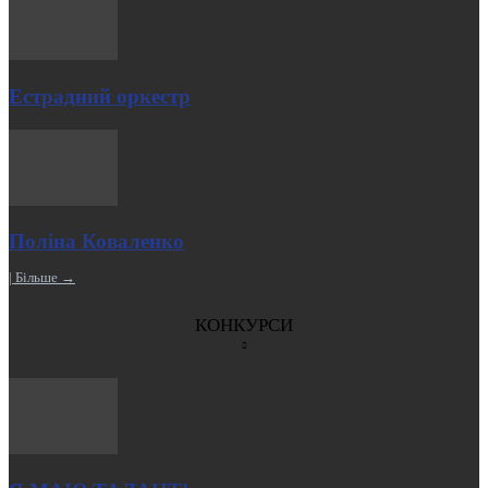
Естрадний оркестр
Поліна Коваленко
| Більше →
КОНКУРСИ