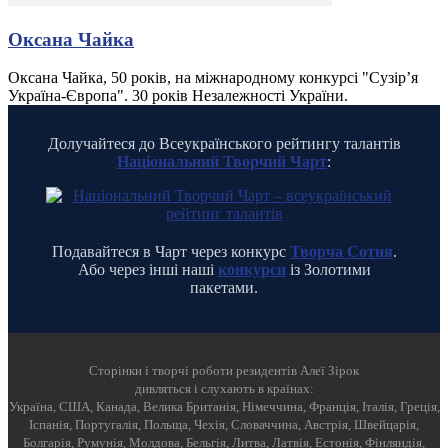
Оксана Чайка
Оксана Чайка, 50 років, на міжнародному конкурсі "Сузір’я
Україна-Європа". 30 років Незалежності України.
Долучайтеся до Всеукраїнського рейтингу талантів
Національний Творчий Чарт
:
Подавайтеся в Чарт через конкурс
Творча Сотня
.
Або через інші наші
конкурси
із Золотими
пакетами.
Cторінки і творчі роботи резидентів Алеї Зірок
дивляться і слухають в країнах:
Україна, США, Канада, Велика Британія, Німеччина, Франція, Італія, Греція,
Іспанія, Португалія, Польща, Чехія, Словаччина, Австрія, Швейцарія,
Болгарія, Румунія, Молдова, Бельгія, Литва, Латвія, Естонія, Фінляндія,