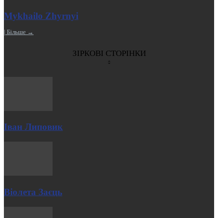
Mykhailo Zhyrnyi
| Більше →
ЗІРКОВІ СТОРІНКИ
Іван Липовик
Віолета Заєць