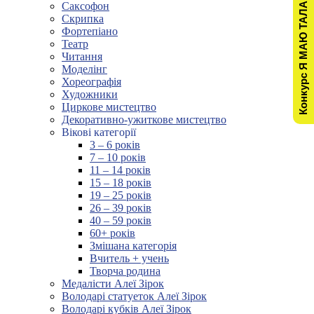
Конкурс Я МАЮ ТАЛАНТ!
Саксофон
Скрипка
Фортепіано
Театр
Читання
Моделінг
Хореографія
Художники
Циркове мистецтво
Декоративно-ужиткове мистецтво
Вікові категорії
3 – 6 років
7 – 10 років
11 – 14 років
15 – 18 років
19 – 25 років
26 – 39 років
40 – 59 років
60+ років
Змішана категорія
Вчитель + учень
Творча родина
Медалісти Алеї Зірок
Володарі статуеток Алеї Зірок
Володарі кубків Алеї Зірок