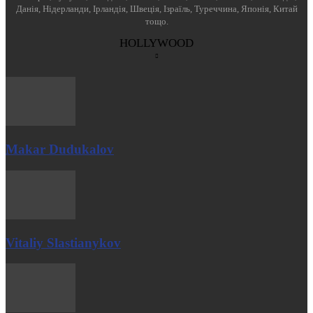
Данія, Нідерланди, Ірландія, Швеція, Ізраїль, Туреччина, Японія, Китай
тощо.
HOLLYWOOD
Makar Dudukalov
Vitaliy Slastianykov