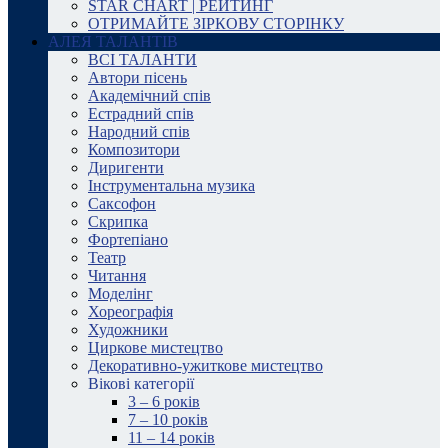
STAR CHART | РЕЙТИНГ
ОТРИМАЙТЕ ЗІРКОВУ СТОРІНКУ
АЛЕЯ ТАЛАНТІВ
ВСІ ТАЛАНТИ
Автори пісень
Академічний спів
Естрадний спів
Народний спів
Композитори
Диригенти
Інструментальна музика
Саксофон
Скрипка
Фортепіано
Театр
Читання
Моделінг
Хореографія
Художники
Циркове мистецтво
Декоративно-ужиткове мистецтво
Вікові категорії
3 – 6 років
7 – 10 років
11 – 14 років