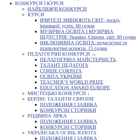
КОНКУРСИ І КУРСИ
НАЙБЛИЖЧІ КОНКУРСИ
КУРСИ
ВЧИТЕЛІ ЗМІНЮЮТЬ СВІТ: досвід,
інновації, успіх. 60 годин
МУЗИЧНА ОСВІТА І МУЗИЧНА
ІНДУСТРІЯ: Україна, Європа, світ. 60 годин
ІНКЛЮЗИВНА ОСВІТА: педагогічні та
психологічні аспекти. 15 годин
ПЕДАГОГІЧНІ КОНКУРСИ →
ПЕДАГОГІЧНА МАЙСТЕРНІСТЬ
ТАЛАНТ ПЕДАГОГА
СОНЦЕ СОКРАТА
ОСВІТА УКРАЇНИ
TEACHER’S WORLD PRIZE
EDUCATION AWARD EUROPE
МИСТЕЦЬКІ КОНКУРСИ ↓
БЕРЛІН: ТАЛАНТИ ЄВРОПИ
ПОЛОЖЕННЯ І ЗАЯВКА
КОНКУРСНІ СТОРІНКИ
РІЗДВЯНА ЗІРКА
ПОЛОЖЕННЯ І ЗАЯВКА
КОНКУРСНІ СТОРІНКИ
УКРАЇНСЬКА ОСІНЬ ЗОЛОТА
ПОЛОЖЕННЯ І ЗАЯВКА