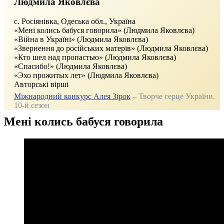
Людмила Яковлєва
с. Росіянівка, Одеська обл., Україна
«Мені колись бабуся говорила» (Людмила Яковлєва)
«Війна в Україні» (Людмила Яковлєва)
«Звернення до російських матерів» (Людмила Яковлєва)
«Кто шел над пропастью» (Людмила Яковлєва)
«Спасибо!» (Людмила Яковлєва)
«Эхо прожитых лет» (Людмила Яковлєва)
Авторські вірші
Міжнародний конкурс Алея Зірок
– Творче серце України.
10-й сезон
Мені колись бабуся говорила