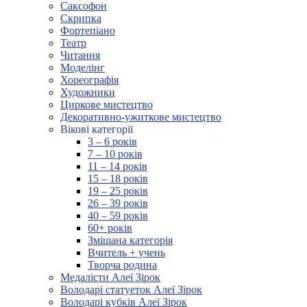
Саксофон
Скрипка
Фортепіано
Театр
Читання
Моделінг
Хореографія
Художники
Циркове мистецтво
Декоративно-ужиткове мистецтво
Вікові категорії
3 – 6 років
7 – 10 років
11 – 14 років
15 – 18 років
19 – 25 років
26 – 39 років
40 – 59 років
60+ років
Змішана категорія
Вчитель + учень
Творча родина
Медалісти Алеї Зірок
Володарі статуеток Алеї Зірок
Володарі кубків Алеї Зірок