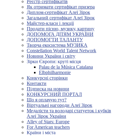
Реєстр сертифікатів
Як отримати сертифікат призера
Диплом-сертифікат Алеї Зірок
Загальний сертифікат Алеї Зірок
Майстер-класи і лекції
Продати пісню, музику, картину
ДОПОМОГА ДІТЯМ УКРАЇНИ
ДОПОМОГТИ ТАЛАНТУ
Творча екосистема МУЗИКА
Constellation World Talent Network
Новини України і світу
Зірки Європи: круті місця
Palau de la Música Catalana
Elbphilharmonie
Конкурсні сторінки
Контакти
Підписка на новини
КОНКУРСНИЙ ПОРТАЛ
Що я оплачую тут?
Віртуальні нагороди Алеї Зірок
Медалісти та володарі статуеток і кубків
Алеї Зірок України
Alley of Stars: Europe
For American teachers
Країни і міста