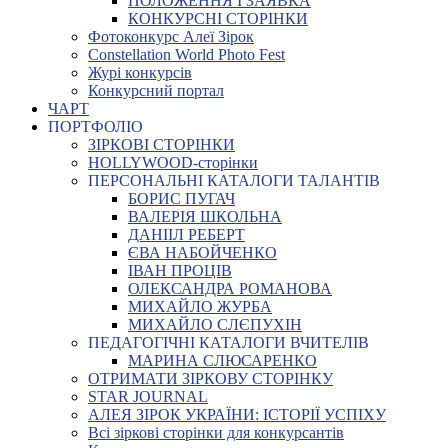
ПОЛОЖЕННЯ І ЗАЯВКА
КОНКУРСНІ СТОРІНКИ
Фотоконкурс Алеї Зірок
Constellation World Photo Fest
Журі конкурсів
Конкурсний портал
ЧАРТ
ПОРТФОЛІО
ЗІРКОВІ СТОРІНКИ
HOLLYWOOD-сторінки
ПЕРСОНАЛЬНІ КАТАЛОГИ ТАЛАНТІВ
БОРИС ПУГАЧ
ВАЛЕРІЯ ШКОЛЬНА
ДАНІІЛ РЕБЕРТ
ЄВА НАБОЙЧЕНКО
ІВАН ПРОЦІВ
ОЛЕКСАНДРА РОМАНОВА
МИХАЙЛО ЖУРБА
МИХАЙЛО СЛЄПУХІН
ПЕДАГОГІЧНІ КАТАЛОГИ ВЧИТЕЛІВ
МАРИНА СЛЮСАРЕНКО
ОТРИМАТИ ЗІРКОВУ СТОРІНКУ
STAR JOURNAL
АЛЕЯ ЗІРОК УКРАЇНИ: ІСТОРІЇ УСПІХУ
Всі зіркові сторінки для конкурсантів