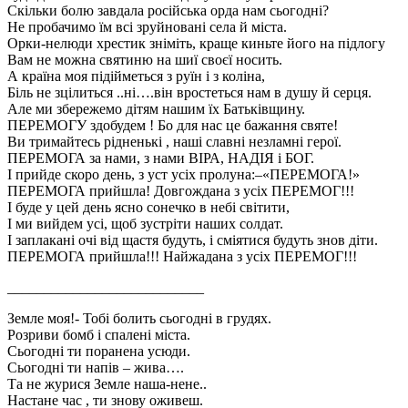
Скільки болю завдала російська орда нам сьогодні?
Не пробачимо їм всі зруйновані села й міста.
Орки-нелюди хрестик зніміть, краще киньте його на підлогу
Вам не можна святиню на шиї своєї носить.
А країна моя підійметься з руїн і з коліна,
Біль не зцілиться ..ні….він вростеться нам в душу й серця.
Але ми збережемо дітям нашим їх Батьківщину.
ПЕРЕМОГУ здобудем ! Бо для нас це бажання святе!
Ви тримайтесь рідненькі , наші славні незламні герої.
ПЕРЕМОГА за нами, з нами ВІРА, НАДІЯ і БОГ.
І прийде скоро день, з уст усіх пролуна:–«ПЕРЕМОГА!»
ПЕРЕМОГА прийшла! Довгождана з усіх ПЕРЕМОГ!!!
І буде у цей день ясно сонечко в небі світити,
І ми вийдем усі, щоб зустріти наших солдат.
І заплакані очі від щастя будуть, і сміятися будуть знов діти.
ПЕРЕМОГА прийшла!!! Найжадана з усіх ПЕРЕМОГ!!!
___________________________
Земле моя!- Тобі болить сьогодні в грудях.
Розриви бомб і спалені міста.
Сьогодні ти поранена усюди.
Сьогодні ти напів – жива….
Та не журися Земле наша-нене..
Настане час , ти знову оживеш.