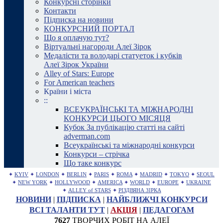
Конкурсні сторінки
Контакти
Підписка на новини
КОНКУРСНИЙ ПОРТАЛ
Що я оплачую тут?
Віртуальні нагороди Алеї Зірок
Медалісти та володарі статуеток і кубків
Алеї Зірок України
Alley of Stars: Europe
For American teachers
Країни і міста
::
ВСЕУКРАЇНСЬКІ ТА МІЖНАРОДНІ
КОНКУРСИ ЦЬОГО МІСЯЦЯ
Кубок За публікацію статті на сайті
adverman.com
Всеукраїнські та міжнародні конкурси
Конкурси – стрічка
Що таке конкурс
✦
KYIV
✦
LONDON
✦
BERLIN
✦
PARIS
✦
ROMA
✦
MADRID
✦
TOKYO
✦
SEOUL
✦
NEW YORK
✦
HOLLYWOOD
✦
AMERICA
✦
WORLD
✦
EUROPE
✦
UKRAINE
✦
ALLEY of STARS
✦
РІЗДВЯНА ЗІРКА
НОВИНИ
|
ПІДПИСКА
|
НАЙБЛИЖЧІ КОНКУРСИ
ВСІ ТАЛАНТИ ТУТ
|
АКЦІЯ
|
ПЕДАГОГАМ
7627
ТВОРЧИХ РОБІТ НА АЛЕЇ