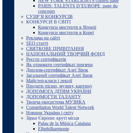
NEW YORK STARLIGHTS contest page
PARIS: TALENTS D’EUROPE, page du
concours
СУЗІР’Я КОНКУРСІВ
КОНКУРСИ В СВІТІ
Конкурси мистецтв в Японії
Конкурси мистецтв в Кореї
Реклама на сайті
SEO статті
СВЯТКОВЕ ПРИВІТАННЯ
НАЦІОНАЛЬНИЙ ТВОРЧИЙ ФОНД
Реєстр сертифікатів
Як отримати сертифікат призера
Диплом-сертифікат Алеї Зірок
Загальний сертифікат Алеї Зірок
Майстер-класи і лекції
Продати пісню, музику, картину
ДОПОМОГА ДІТЯМ УКРАЇНИ
ДОПОМОГТИ ТАЛАНТУ
Творча екосистема МУЗИКА
Constellation World Talent Network
Новини України і світу
Зірки Європи: круті місця
Palau de la Música Catalana
Elbphilharmonie