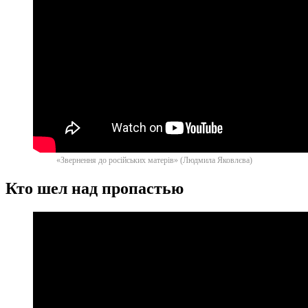
«Звернення до російських матерів» (Людмила Яковлєва)
Кто шел над пропастью