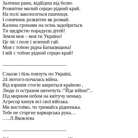
Залічиш рани, відійдеш від болю.
Розквітне милий серцю рідний край.
На полі заколоситься пшениця.
І сонячник розквітне як розмай.
Калина гронами на осінь задобриться.
Ти щедрістю порадуєш дітей!
Земля моя – моя ти Україно!
Це ліс і поле і зелений гай.
Моя с тобою рідна Батьківщина!
І мій с тобою рідний серцю край!
__________________________
Сльози і біль повзуть по Україні,
24 лютого-почалась війна.
Від взривів стогін шириться країною ,
Люди із острахом шепочуть :”Йде війна!”..
Під мирним небом на квітучу неньку.
Агресор кинув всі свої війська.
Ми вистоїмо, ти тримайсь рідненька.
Тебе не сторгне варварська рука…
…..Л.Яковлєва
__________________________