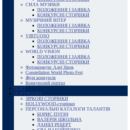
СИЛА МУЗИКИ
ПОЛОЖЕННЯ І ЗАЯВКА
КОНКУРСНІ СТОРІНКИ
МУЗИЧНИЙ ВІТЕР
ПОЛОЖЕННЯ І ЗАЯВКА
КОНКУРСНІ СТОРІНКИ
VIRTUOSO
ПОЛОЖЕННЯ І ЗАЯВКА
КОНКУРСНІ СТОРІНКИ
WORLD VISION
ПОЛОЖЕННЯ І ЗАЯВКА
КОНКУРСНІ СТОРІНКИ
Фотоконкурс Алеї Зірок
Constellation World Photo Fest
Журі конкурсів
Конкурсний портал
ЧАРТ
ПОРТФОЛІО
ЗІРКОВІ СТОРІНКИ
HOLLYWOOD-сторінки
ПЕРСОНАЛЬНІ КАТАЛОГИ ТАЛАНТІВ
БОРИС ПУГАЧ
ВАЛЕРІЯ ШКОЛЬНА
ДАНІІЛ РЕБЕРТ
ЄВА НАБОЙЧЕНКО