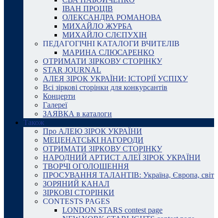
ІВАН ПРОЦІВ
ОЛЕКСАНДРА РОМАНОВА
МИХАЙЛО ЖУРБА
МИХАЙЛО СЛЄПУХІН
ПЕДАГОГІЧНІ КАТАЛОГИ ВЧИТЕЛІВ
МАРИНА СЛЮСАРЕНКО
ОТРИМАТИ ЗІРКОВУ СТОРІНКУ
STAR JOURNAL
АЛЕЯ ЗІРОК УКРАЇНИ: ІСТОРІЇ УСПІХУ
Всі зіркові сторінки для конкурсантів
Концерти
Галереї
ЗАЯВКА в каталоги
Також
Про АЛЕЮ ЗІРОК УКРАЇНИ
МЕЦЕНАТСЬКІ НАГОРОДИ
ОТРИМАТИ ЗІРКОВУ СТОРІНКУ
НАРОДНИЙ АРТИСТ АЛЕЇ ЗІРОК УКРАЇНИ
ТВОРЧІ ОГОЛОШЕННЯ
ПРОСУВАННЯ ТАЛАНТІВ: Україна, Європа, світ
ЗОРЯНИЙ КАНАЛ
ЗІРКОВІ СТОРІНКИ
CONTESTS PAGES
LONDON STARS contest page