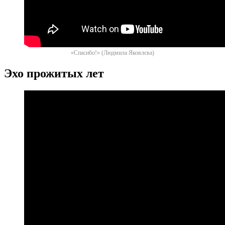
«Спасибо!» (Людмила Яковлєва)
Эхо прожитых лет