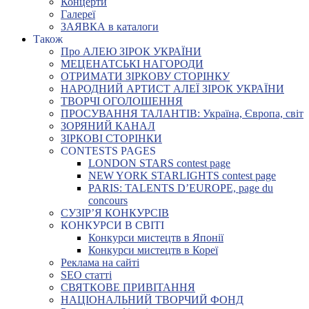
Концерти
Галереї
ЗАЯВКА в каталоги
Також
Про АЛЕЮ ЗІРОК УКРАЇНИ
МЕЦЕНАТСЬКІ НАГОРОДИ
ОТРИМАТИ ЗІРКОВУ СТОРІНКУ
НАРОДНИЙ АРТИСТ АЛЕЇ ЗІРОК УКРАЇНИ
ТВОРЧІ ОГОЛОШЕННЯ
ПРОСУВАННЯ ТАЛАНТІВ: Україна, Європа, світ
ЗОРЯНИЙ КАНАЛ
ЗІРКОВІ СТОРІНКИ
CONTESTS PAGES
LONDON STARS contest page
NEW YORK STARLIGHTS contest page
PARIS: TALENTS D’EUROPE, page du
concours
СУЗІР’Я КОНКУРСІВ
КОНКУРСИ В СВІТІ
Конкурси мистецтв в Японії
Конкурси мистецтв в Кореї
Реклама на сайті
SEO статті
СВЯТКОВЕ ПРИВІТАННЯ
НАЦІОНАЛЬНИЙ ТВОРЧИЙ ФОНД