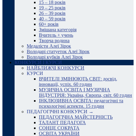
15 – 18 років
19 – 25 років
26 – 39 років
40 – 59 років
60+ років
Змішана категорія
Вчитель + учень
Творча родина
Медалісти Алеї Зірок
Володарі статуеток Алеї Зірок
Володарі кубків Алеї Зірок
КОНКУРСИ І КУРСИ
НАЙБЛИЖЧІ КОНКУРСИ
КУРСИ
ВЧИТЕЛІ ЗМІНЮЮТЬ СВІТ: досвід,
інновації, успіх. 60 годин
МУЗИЧНА ОСВІТА І МУЗИЧНА
ІНДУСТРІЯ: Україна, Європа, світ. 60 годин
ІНКЛЮЗИВНА ОСВІТА: педагогічні та
психологічні аспекти. 15 годин
ПЕДАГОГІЧНІ КОНКУРСИ →
ПЕДАГОГІЧНА МАЙСТЕРНІСТЬ
ТАЛАНТ ПЕДАГОГА
СОНЦЕ СОКРАТА
ОСВІТА УКРАЇНИ