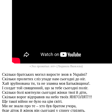
«Эхо прожитых лет» (Людмила Яковлєва)
Скільки братських могил виросте знов в Україні?
Скільки пролитих сліз упаде нам сьогодні до ніг.
Хай зруйнована ти, та не зламна моя Батьківщина!.
І солдат той священний, що за тебе сьогодні поліг.
Скільки болі ковтнули сьогодні жінки твої й діти,
Скільки ворог відправив на небо твоїх ЯНГОЛЯТ!!!
Ще такої війни не було на цім світі.
Ми не знали про те – хто був братом учора,
буде діток й жінок він сьогодні у спину стрілять.