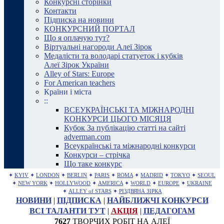
Конкурсні сторінки
Контакти
Підписка на новини
КОНКУРСНИЙ ПОРТАЛ
Що я оплачую тут?
Віртуальні нагороди Алеї Зірок
Медалісти та володарі статуеток і кубків
Алеї Зірок України
Alley of Stars: Europe
For American teachers
Країни і міста
::
ВСЕУКРАЇНСЬКІ ТА МІЖНАРОДНІ
КОНКУРСИ ЦЬОГО МІСЯЦЯ
Кубок За публікацію статті на сайті
adverman.com
Всеукраїнські та міжнародні конкурси
Конкурси – стрічка
Що таке конкурс
✦
KYIV
✦
LONDON
✦
BERLIN
✦
PARIS
✦
ROMA
✦
MADRID
✦
TOKYO
✦
SEOUL
✦
NEW YORK
✦
HOLLYWOOD
✦
AMERICA
✦
WORLD
✦
EUROPE
✦
UKRAINE
✦
ALLEY of STARS
✦
РІЗДВЯНА ЗІРКА
НОВИНИ
|
ПІДПИСКА
|
НАЙБЛИЖЧІ КОНКУРСИ
ВСІ ТАЛАНТИ ТУТ
|
АКЦІЯ
|
ПЕДАГОГАМ
7627
ТВОРЧИХ РОБІТ НА АЛЕЇ