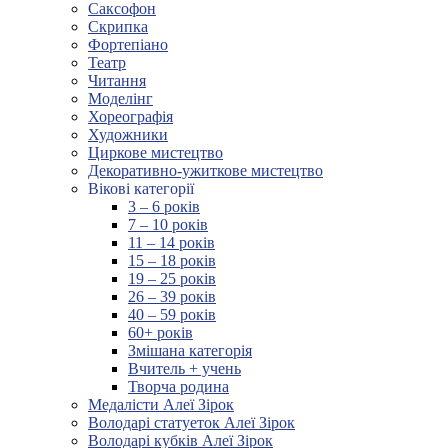
Саксофон
Скрипка
Фортепіано
Театр
Читання
Моделінг
Хореографія
Художники
Циркове мистецтво
Декоративно-ужиткове мистецтво
Вікові категорії
3 – 6 років
7 – 10 років
11 – 14 років
15 – 18 років
19 – 25 років
26 – 39 років
40 – 59 років
60+ років
Змішана категорія
Вчитель + учень
Творча родина
Медалісти Алеї Зірок
Володарі статуеток Алеї Зірок
Володарі кубків Алеї Зірок