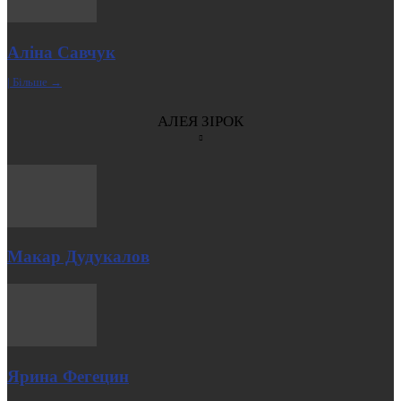
Аліна Савчук
| Більше →
АЛЕЯ ЗІРОК
Макар Дудукалов
Ярина Фегецин