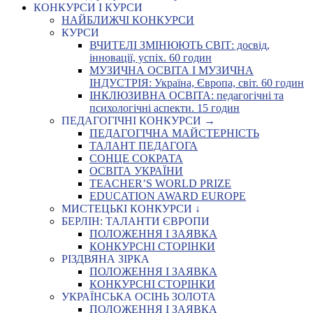
КОНКУРСИ І КУРСИ
НАЙБЛИЖЧІ КОНКУРСИ
КУРСИ
ВЧИТЕЛІ ЗМІНЮЮТЬ СВІТ: досвід,
інновації, успіх. 60 годин
МУЗИЧНА ОСВІТА І МУЗИЧНА
ІНДУСТРІЯ: Україна, Європа, світ. 60 годин
ІНКЛЮЗИВНА ОСВІТА: педагогічні та
психологічні аспекти. 15 годин
ПЕДАГОГІЧНІ КОНКУРСИ →
ПЕДАГОГІЧНА МАЙСТЕРНІСТЬ
ТАЛАНТ ПЕДАГОГА
СОНЦЕ СОКРАТА
ОСВІТА УКРАЇНИ
TEACHER’S WORLD PRIZE
EDUCATION AWARD EUROPE
МИСТЕЦЬКІ КОНКУРСИ ↓
БЕРЛІН: ТАЛАНТИ ЄВРОПИ
ПОЛОЖЕННЯ І ЗАЯВКА
КОНКУРСНІ СТОРІНКИ
РІЗДВЯНА ЗІРКА
ПОЛОЖЕННЯ І ЗАЯВКА
КОНКУРСНІ СТОРІНКИ
УКРАЇНСЬКА ОСІНЬ ЗОЛОТА
ПОЛОЖЕННЯ І ЗАЯВКА