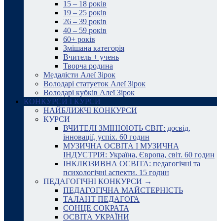
15 – 18 років
19 – 25 років
26 – 39 років
40 – 59 років
60+ років
Змішана категорія
Вчитель + учень
Творча родина
Медалісти Алеї Зірок
Володарі статуеток Алеї Зірок
Володарі кубків Алеї Зірок
КОНКУРСИ І КУРСИ
НАЙБЛИЖЧІ КОНКУРСИ
КУРСИ
ВЧИТЕЛІ ЗМІНЮЮТЬ СВІТ: досвід,
інновації, успіх. 60 годин
МУЗИЧНА ОСВІТА І МУЗИЧНА
ІНДУСТРІЯ: Україна, Європа, світ. 60 годин
ІНКЛЮЗИВНА ОСВІТА: педагогічні та
психологічні аспекти. 15 годин
ПЕДАГОГІЧНІ КОНКУРСИ →
ПЕДАГОГІЧНА МАЙСТЕРНІСТЬ
ТАЛАНТ ПЕДАГОГА
СОНЦЕ СОКРАТА
ОСВІТА УКРАЇНИ