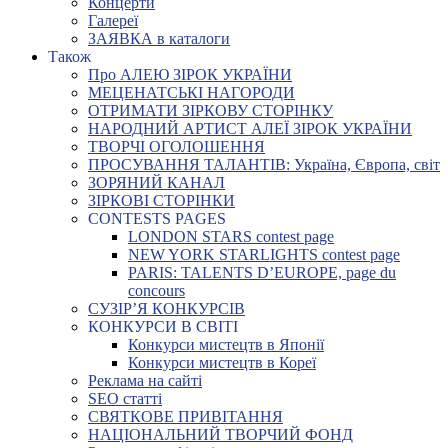
Концерти
Галереї
ЗАЯВКА в каталоги
Також
Про АЛЕЮ ЗІРОК УКРАЇНИ
МЕЦЕНАТСЬКІ НАГОРОДИ
ОТРИМАТИ ЗІРКОВУ СТОРІНКУ
НАРОДНИЙ АРТИСТ АЛЕЇ ЗІРОК УКРАЇНИ
ТВОРЧІ ОГОЛОШЕННЯ
ПРОСУВАННЯ ТАЛАНТІВ: Україна, Європа, світ
ЗОРЯНИЙ КАНАЛ
ЗІРКОВІ СТОРІНКИ
CONTESTS PAGES
LONDON STARS contest page
NEW YORK STARLIGHTS contest page
PARIS: TALENTS D’EUROPE, page du
concours
СУЗІР’Я КОНКУРСІВ
КОНКУРСИ В СВІТІ
Конкурси мистецтв в Японії
Конкурси мистецтв в Кореї
Реклама на сайті
SEO статті
СВЯТКОВЕ ПРИВІТАННЯ
НАЦІОНАЛЬНИЙ ТВОРЧИЙ ФОНД