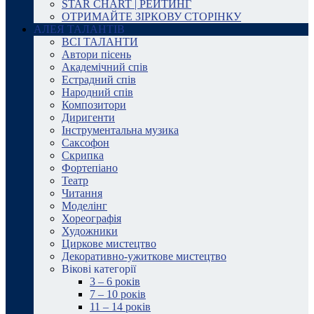
STAR CHART | РЕЙТИНГ
ОТРИМАЙТЕ ЗІРКОВУ СТОРІНКУ
АЛЕЯ ТАЛАНТІВ
ВСІ ТАЛАНТИ
Автори пісень
Академічний спів
Естрадний спів
Народний спів
Композитори
Диригенти
Інструментальна музика
Саксофон
Скрипка
Фортепіано
Театр
Читання
Моделінг
Хореографія
Художники
Циркове мистецтво
Декоративно-ужиткове мистецтво
Вікові категорії
3 – 6 років
7 – 10 років
11 – 14 років