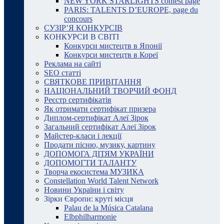
NEW YORK STARLIGHTS contest page
PARIS: TALENTS D’EUROPE, page du
concours
СУЗІР’Я КОНКУРСІВ
КОНКУРСИ В СВІТІ
Конкурси мистецтв в Японії
Конкурси мистецтв в Кореї
Реклама на сайті
SEO статті
СВЯТКОВЕ ПРИВІТАННЯ
НАЦІОНАЛЬНИЙ ТВОРЧИЙ ФОНД
Реєстр сертифікатів
Як отримати сертифікат призера
Диплом-сертифікат Алеї Зірок
Загальний сертифікат Алеї Зірок
Майстер-класи і лекції
Продати пісню, музику, картину
ДОПОМОГА ДІТЯМ УКРАЇНИ
ДОПОМОГТИ ТАЛАНТУ
Творча екосистема МУЗИКА
Constellation World Talent Network
Новини України і світу
Зірки Європи: круті місця
Palau de la Música Catalana
Elbphilharmonie