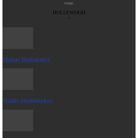
тощо.
HOLLYWOOD
Makar Dudukalov
Vitaliy Slastianykov