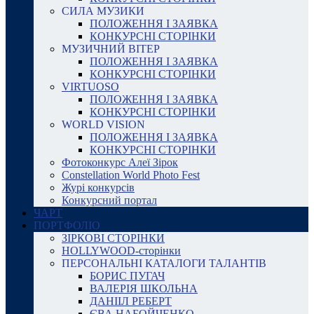
СИЛА МУЗИКИ
ПОЛОЖЕННЯ І ЗАЯВКА
КОНКУРСНІ СТОРІНКИ
МУЗИЧНИЙ ВІТЕР
ПОЛОЖЕННЯ І ЗАЯВКА
КОНКУРСНІ СТОРІНКИ
VIRTUOSO
ПОЛОЖЕННЯ І ЗАЯВКА
КОНКУРСНІ СТОРІНКИ
WORLD VISION
ПОЛОЖЕННЯ І ЗАЯВКА
КОНКУРСНІ СТОРІНКИ
Фотоконкурс Алеї Зірок
Constellation World Photo Fest
Журі конкурсів
Конкурсний портал
ЧАРТ
ПОРТФОЛІО
ЗІРКОВІ СТОРІНКИ
HOLLYWOOD-сторінки
ПЕРСОНАЛЬНІ КАТАЛОГИ ТАЛАНТІВ
БОРИС ПУГАЧ
ВАЛЕРІЯ ШКОЛЬНА
ДАНІІЛ РЕБЕРТ
ЄВА НАБОЙЧЕНКО