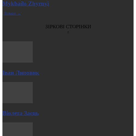
Mykhailo Zhyrnyi
| Більше →
ЗІРКОВІ СТОРІНКИ
Іван Липовик
Віолета Заєць