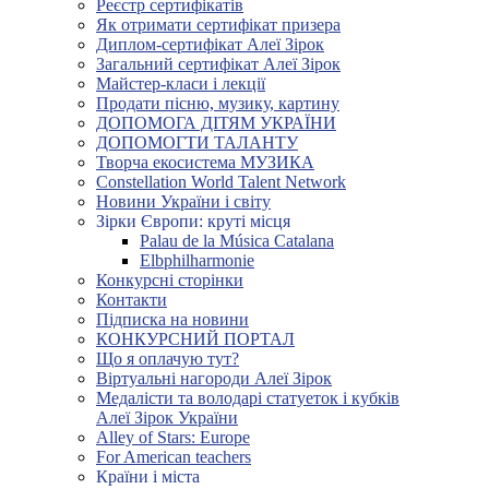
Реєстр сертифікатів
Як отримати сертифікат призера
Диплом-сертифікат Алеї Зірок
Загальний сертифікат Алеї Зірок
Майстер-класи і лекції
Продати пісню, музику, картину
ДОПОМОГА ДІТЯМ УКРАЇНИ
ДОПОМОГТИ ТАЛАНТУ
Творча екосистема МУЗИКА
Constellation World Talent Network
Новини України і світу
Зірки Європи: круті місця
Palau de la Música Catalana
Elbphilharmonie
Конкурсні сторінки
Контакти
Підписка на новини
КОНКУРСНИЙ ПОРТАЛ
Що я оплачую тут?
Віртуальні нагороди Алеї Зірок
Медалісти та володарі статуеток і кубків
Алеї Зірок України
Alley of Stars: Europe
For American teachers
Країни і міста