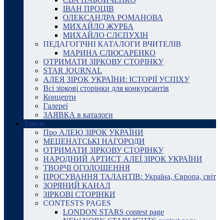
ІВАН ПРОЦІВ
ОЛЕКСАНДРА РОМАНОВА
МИХАЙЛО ЖУРБА
МИХАЙЛО СЛЄПУХІН
ПЕДАГОГІЧНІ КАТАЛОГИ ВЧИТЕЛІВ
МАРИНА СЛЮСАРЕНКО
ОТРИМАТИ ЗІРКОВУ СТОРІНКУ
STAR JOURNAL
АЛЕЯ ЗІРОК УКРАЇНИ: ІСТОРІЇ УСПІХУ
Всі зіркові сторінки для конкурсантів
Концерти
Галереї
ЗАЯВКА в каталоги
Також
Про АЛЕЮ ЗІРОК УКРАЇНИ
МЕЦЕНАТСЬКІ НАГОРОДИ
ОТРИМАТИ ЗІРКОВУ СТОРІНКУ
НАРОДНИЙ АРТИСТ АЛЕЇ ЗІРОК УКРАЇНИ
ТВОРЧІ ОГОЛОШЕННЯ
ПРОСУВАННЯ ТАЛАНТІВ: Україна, Європа, світ
ЗОРЯНИЙ КАНАЛ
ЗІРКОВІ СТОРІНКИ
CONTESTS PAGES
LONDON STARS contest page