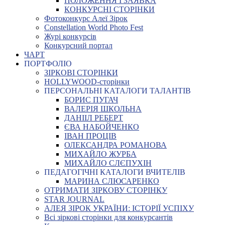
ПОЛОЖЕННЯ І ЗАЯВКА
КОНКУРСНІ СТОРІНКИ
Фотоконкурс Алеї Зірок
Constellation World Photo Fest
Журі конкурсів
Конкурсний портал
ЧАРТ
ПОРТФОЛІО
ЗІРКОВІ СТОРІНКИ
HOLLYWOOD-сторінки
ПЕРСОНАЛЬНІ КАТАЛОГИ ТАЛАНТІВ
БОРИС ПУГАЧ
ВАЛЕРІЯ ШКОЛЬНА
ДАНІІЛ РЕБЕРТ
ЄВА НАБОЙЧЕНКО
ІВАН ПРОЦІВ
ОЛЕКСАНДРА РОМАНОВА
МИХАЙЛО ЖУРБА
МИХАЙЛО СЛЄПУХІН
ПЕДАГОГІЧНІ КАТАЛОГИ ВЧИТЕЛІВ
МАРИНА СЛЮСАРЕНКО
ОТРИМАТИ ЗІРКОВУ СТОРІНКУ
STAR JOURNAL
АЛЕЯ ЗІРОК УКРАЇНИ: ІСТОРІЇ УСПІХУ
Всі зіркові сторінки для конкурсантів