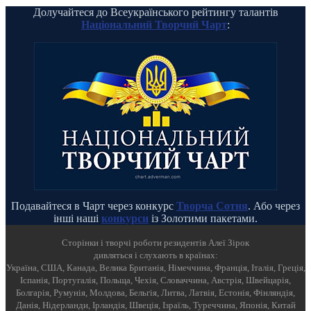
Долучайтеся до Всеукраїнського рейтингу талантів
Національний Творчий Чарт
:
Подавайтеся в Чарт через конкурс
Творча Сотня
. Або через
інші наші
конкурси
із Золотими пакетами.
Cторінки і творчі роботи резидентів Алеї Зірок
дивляться і слухають в країнах:
Україна, США, Канада, Велика Британія, Німеччина, Франція, Італія, Греція,
Іспанія, Португалія, Польща, Чехія, Словаччина, Австрія, Швейцарія,
Болгарія, Румунія, Молдова, Бельгія, Литва, Латвія, Естонія, Фінляндія,
Данія, Нідерланди, Ірландія, Швеція, Ізраїль, Туреччина, Японія, Китай