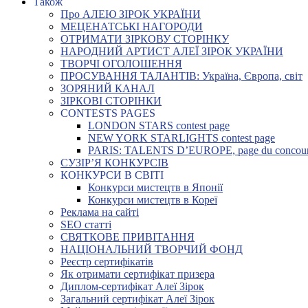
Також
Про АЛЕЮ ЗІРОК УКРАЇНИ
МЕЦЕНАТСЬКІ НАГОРОДИ
ОТРИМАТИ ЗІРКОВУ СТОРІНКУ
НАРОДНИЙ АРТИСТ АЛЕЇ ЗІРОК УКРАЇНИ
ТВОРЧІ ОГОЛОШЕННЯ
ПРОСУВАННЯ ТАЛАНТІВ: Україна, Європа, світ
ЗОРЯНИЙ КАНАЛ
ЗІРКОВІ СТОРІНКИ
CONTESTS PAGES
LONDON STARS contest page
NEW YORK STARLIGHTS contest page
PARIS: TALENTS D’EUROPE, page du concou
СУЗІР’Я КОНКУРСІВ
КОНКУРСИ В СВІТІ
Конкурси мистецтв в Японії
Конкурси мистецтв в Кореї
Реклама на сайті
SEO статті
СВЯТКОВЕ ПРИВІТАННЯ
НАЦІОНАЛЬНИЙ ТВОРЧИЙ ФОНД
Реєстр сертифікатів
Як отримати сертифікат призера
Диплом-сертифікат Алеї Зірок
Загальний сертифікат Алеї Зірок