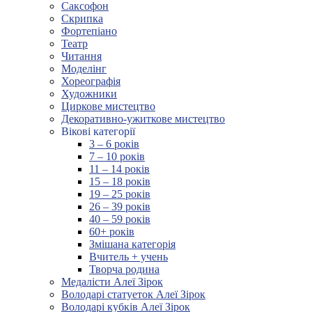
Саксофон
Скрипка
Фортепіано
Театр
Читання
Моделінг
Хореографія
Художники
Циркове мистецтво
Декоративно-ужиткове мистецтво
Вікові категорії
3 – 6 років
7 – 10 років
11 – 14 років
15 – 18 років
19 – 25 років
26 – 39 років
40 – 59 років
60+ років
Змішана категорія
Вчитель + учень
Творча родина
Медалісти Алеї Зірок
Володарі статуеток Алеї Зірок
Володарі кубків Алеї Зірок