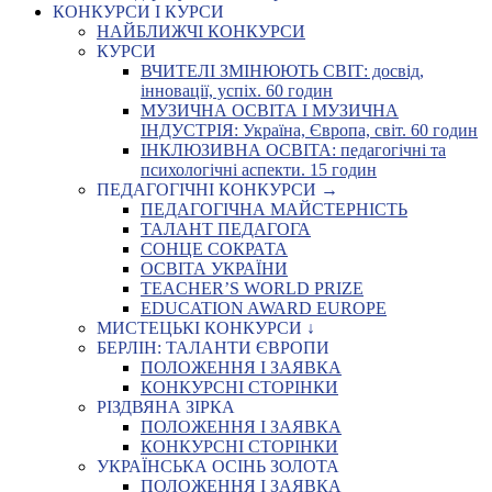
КОНКУРСИ І КУРСИ
НАЙБЛИЖЧІ КОНКУРСИ
КУРСИ
ВЧИТЕЛІ ЗМІНЮЮТЬ СВІТ: досвід,
інновації, успіх. 60 годин
МУЗИЧНА ОСВІТА І МУЗИЧНА
ІНДУСТРІЯ: Україна, Європа, світ. 60 годин
ІНКЛЮЗИВНА ОСВІТА: педагогічні та
психологічні аспекти. 15 годин
ПЕДАГОГІЧНІ КОНКУРСИ →
ПЕДАГОГІЧНА МАЙСТЕРНІСТЬ
ТАЛАНТ ПЕДАГОГА
СОНЦЕ СОКРАТА
ОСВІТА УКРАЇНИ
TEACHER’S WORLD PRIZE
EDUCATION AWARD EUROPE
МИСТЕЦЬКІ КОНКУРСИ ↓
БЕРЛІН: ТАЛАНТИ ЄВРОПИ
ПОЛОЖЕННЯ І ЗАЯВКА
КОНКУРСНІ СТОРІНКИ
РІЗДВЯНА ЗІРКА
ПОЛОЖЕННЯ І ЗАЯВКА
КОНКУРСНІ СТОРІНКИ
УКРАЇНСЬКА ОСІНЬ ЗОЛОТА
ПОЛОЖЕННЯ І ЗАЯВКА