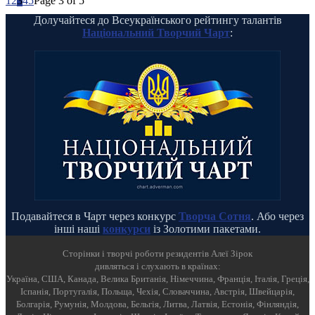
1
2
3
4
5
Page 3 of 5
Долучайтеся до Всеукраїнського рейтингу талантів
Національний Творчий Чарт
:
Подавайтеся в Чарт через конкурс
Творча Сотня
. Або через
інші наші
конкурси
із Золотими пакетами.
Cторінки і творчі роботи резидентів Алеї Зірок
дивляться і слухають в країнах:
Україна, США, Канада, Велика Британія, Німеччина, Франція, Італія, Греція,
Іспанія, Португалія, Польща, Чехія, Словаччина, Австрія, Швейцарія,
Болгарія, Румунія, Молдова, Бельгія, Литва, Латвія, Естонія, Фінляндія,