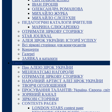
ІВАН ПРОЦІВ
ОЛЕКСАНДРА РОМАНОВА
МИХАЙЛО ЖУРБА
МИХАЙЛО СЛЄПУХІН
ПЕДАГОГІЧНІ КАТАЛОГИ ВЧИТЕЛІВ
МАРИНА СЛЮСАРЕНКО
ОТРИМАТИ ЗІРКОВУ СТОРІНКУ
STAR JOURNAL
АЛЕЯ ЗІРОК УКРАЇНИ: ІСТОРІЇ УСПІХУ
Всі зіркові сторінки для конкурсантів
Концерти
Галереї
ЗАЯВКА в каталоги
Також
Про АЛЕЮ ЗІРОК УКРАЇНИ
МЕЦЕНАТСЬКІ НАГОРОДИ
ОТРИМАТИ ЗІРКОВУ СТОРІНКУ
НАРОДНИЙ АРТИСТ АЛЕЇ ЗІРОК УКРАЇНИ
ТВОРЧІ ОГОЛОШЕННЯ
ПРОСУВАННЯ ТАЛАНТІВ: Україна, Європа, світ
ЗОРЯНИЙ КАНАЛ
ЗІРКОВІ СТОРІНКИ
CONTESTS PAGES
LONDON STARS contest page