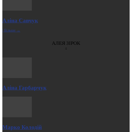
Аліна Савчук
| Більше →
АЛЕЯ ЗІРОК
Аліна Гарбарчук
Марко Колодій