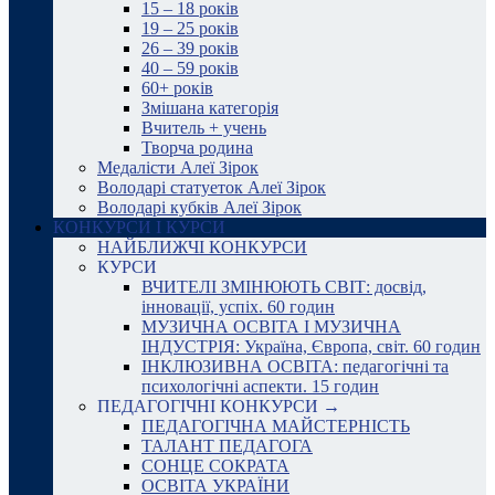
15 – 18 років
19 – 25 років
26 – 39 років
40 – 59 років
60+ років
Змішана категорія
Вчитель + учень
Творча родина
Медалісти Алеї Зірок
Володарі статуеток Алеї Зірок
Володарі кубків Алеї Зірок
КОНКУРСИ І КУРСИ
НАЙБЛИЖЧІ КОНКУРСИ
КУРСИ
ВЧИТЕЛІ ЗМІНЮЮТЬ СВІТ: досвід,
інновації, успіх. 60 годин
МУЗИЧНА ОСВІТА І МУЗИЧНА
ІНДУСТРІЯ: Україна, Європа, світ. 60 годин
ІНКЛЮЗИВНА ОСВІТА: педагогічні та
психологічні аспекти. 15 годин
ПЕДАГОГІЧНІ КОНКУРСИ →
ПЕДАГОГІЧНА МАЙСТЕРНІСТЬ
ТАЛАНТ ПЕДАГОГА
СОНЦЕ СОКРАТА
ОСВІТА УКРАЇНИ