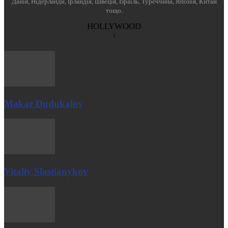
Данія, Нідерланди, Ірландія, Швеція, Ізраїль, Туреччина, Японія, Китай
тощо.
HOLLYWOOD
Makar Dudukalov
Vitaliy Slastianykov