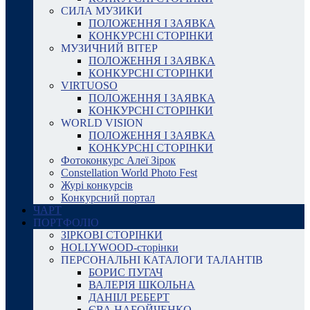
СИЛА МУЗИКИ
ПОЛОЖЕННЯ І ЗАЯВКА
КОНКУРСНІ СТОРІНКИ
МУЗИЧНИЙ ВІТЕР
ПОЛОЖЕННЯ І ЗАЯВКА
КОНКУРСНІ СТОРІНКИ
VIRTUOSO
ПОЛОЖЕННЯ І ЗАЯВКА
КОНКУРСНІ СТОРІНКИ
WORLD VISION
ПОЛОЖЕННЯ І ЗАЯВКА
КОНКУРСНІ СТОРІНКИ
Фотоконкурс Алеї Зірок
Constellation World Photo Fest
Журі конкурсів
Конкурсний портал
ЧАРТ
ПОРТФОЛІО
ЗІРКОВІ СТОРІНКИ
HOLLYWOOD-сторінки
ПЕРСОНАЛЬНІ КАТАЛОГИ ТАЛАНТІВ
БОРИС ПУГАЧ
ВАЛЕРІЯ ШКОЛЬНА
ДАНІІЛ РЕБЕРТ
ЄВА НАБОЙЧЕНКО