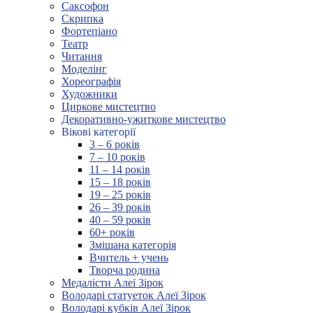
Саксофон
Скрипка
Фортепіано
Театр
Читання
Моделінг
Хореографія
Художники
Циркове мистецтво
Декоративно-ужиткове мистецтво
Вікові категорії
3 – 6 років
7 – 10 років
11 – 14 років
15 – 18 років
19 – 25 років
26 – 39 років
40 – 59 років
60+ років
Змішана категорія
Вчитель + учень
Творча родина
Медалісти Алеї Зірок
Володарі статуеток Алеї Зірок
Володарі кубків Алеї Зірок