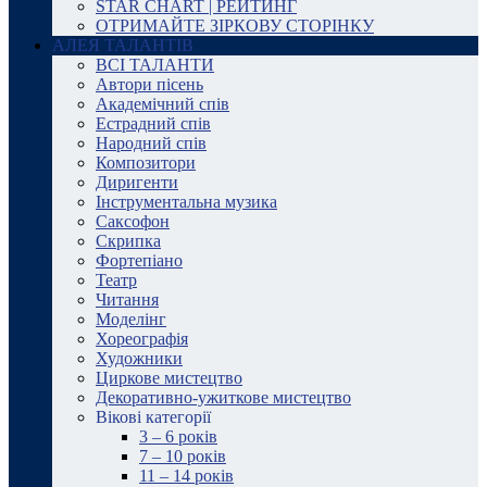
STAR CHART | РЕЙТИНГ
ОТРИМАЙТЕ ЗІРКОВУ СТОРІНКУ
АЛЕЯ ТАЛАНТІВ
ВСІ ТАЛАНТИ
Автори пісень
Академічний спів
Естрадний спів
Народний спів
Композитори
Диригенти
Інструментальна музика
Саксофон
Скрипка
Фортепіано
Театр
Читання
Моделінг
Хореографія
Художники
Циркове мистецтво
Декоративно-ужиткове мистецтво
Вікові категорії
3 – 6 років
7 – 10 років
11 – 14 років