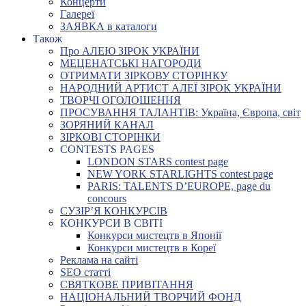
Концерти
Галереї
ЗАЯВКА в каталоги
Також
Про АЛЕЮ ЗІРОК УКРАЇНИ
МЕЦЕНАТСЬКІ НАГОРОДИ
ОТРИМАТИ ЗІРКОВУ СТОРІНКУ
НАРОДНИЙ АРТИСТ АЛЕЇ ЗІРОК УКРАЇНИ
ТВОРЧІ ОГОЛОШЕННЯ
ПРОСУВАННЯ ТАЛАНТІВ: Україна, Європа, світ
ЗОРЯНИЙ КАНАЛ
ЗІРКОВІ СТОРІНКИ
CONTESTS PAGES
LONDON STARS contest page
NEW YORK STARLIGHTS contest page
PARIS: TALENTS D’EUROPE, page du
concours
СУЗІР’Я КОНКУРСІВ
КОНКУРСИ В СВІТІ
Конкурси мистецтв в Японії
Конкурси мистецтв в Кореї
Реклама на сайті
SEO статті
СВЯТКОВЕ ПРИВІТАННЯ
НАЦІОНАЛЬНИЙ ТВОРЧИЙ ФОНД