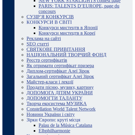
NEW YORK STARLIGHTS contest page
PARIS: TALENTS D’EUROPE, page du
concours
СУЗІР’Я КОНКУРСІВ
КОНКУРСИ В СВІТІ
Конкурси мистецтв в Японії
Конкурси мистецтв в Кореї
Реклама на сайті
SEO статті
СВЯТКОВЕ ПРИВІТАННЯ
НАЦІОНАЛЬНИЙ ТВОРЧИЙ ФОНД
Реєстр сертифікатів
Як отримати сертифікат призера
Диплом-сертифікат Алеї Зірок
Загальний сертифікат Алеї Зірок
Майстер-класи і лекції
Продати пісню, музику, картину
ДОПОМОГА ДІТЯМ УКРАЇНИ
ДОПОМОГТИ ТАЛАНТУ
Творча екосистема МУЗИКА
Constellation World Talent Network
Новини України і світу
Зірки Європи: круті місця
Palau de la Música Catalana
Elbphilharmonie