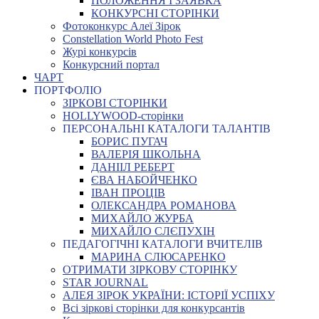
ПОЛОЖЕННЯ І ЗАЯВКА
КОНКУРСНІ СТОРІНКИ
Фотоконкурс Алеї Зірок
Constellation World Photo Fest
Журі конкурсів
Конкурсний портал
ЧАРТ
ПОРТФОЛІО
ЗІРКОВІ СТОРІНКИ
HOLLYWOOD-сторінки
ПЕРСОНАЛЬНІ КАТАЛОГИ ТАЛАНТІВ
БОРИС ПУГАЧ
ВАЛЕРІЯ ШКОЛЬНА
ДАНІІЛ РЕБЕРТ
ЄВА НАБОЙЧЕНКО
ІВАН ПРОЦІВ
ОЛЕКСАНДРА РОМАНОВА
МИХАЙЛО ЖУРБА
МИХАЙЛО СЛЄПУХІН
ПЕДАГОГІЧНІ КАТАЛОГИ ВЧИТЕЛІВ
МАРИНА СЛЮСАРЕНКО
ОТРИМАТИ ЗІРКОВУ СТОРІНКУ
STAR JOURNAL
АЛЕЯ ЗІРОК УКРАЇНИ: ІСТОРІЇ УСПІХУ
Всі зіркові сторінки для конкурсантів