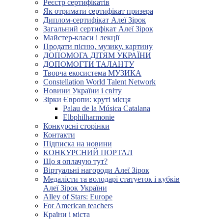
Реєстр сертифікатів
Як отримати сертифікат призера
Диплом-сертифікат Алеї Зірок
Загальний сертифікат Алеї Зірок
Майстер-класи і лекції
Продати пісню, музику, картину
ДОПОМОГА ДІТЯМ УКРАЇНИ
ДОПОМОГТИ ТАЛАНТУ
Творча екосистема МУЗИКА
Constellation World Talent Network
Новини України і світу
Зірки Європи: круті місця
Palau de la Música Catalana
Elbphilharmonie
Конкурсні сторінки
Контакти
Підписка на новини
КОНКУРСНИЙ ПОРТАЛ
Що я оплачую тут?
Віртуальні нагороди Алеї Зірок
Медалісти та володарі статуеток і кубків
Алеї Зірок України
Alley of Stars: Europe
For American teachers
Країни і міста