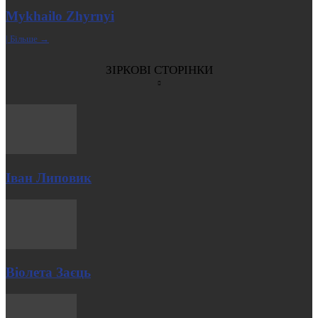
Mykhailo Zhyrnyi
| Більше →
ЗІРКОВІ СТОРІНКИ
Іван Липовик
Віолета Заєць