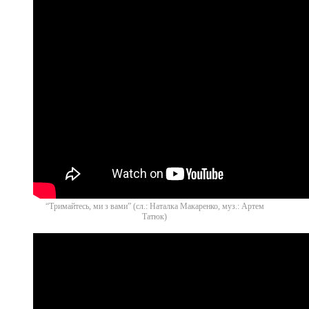
“Тримайтесь, ми з вами” (сл.: Наталка Макаренко, муз.: Артем
Татюк)