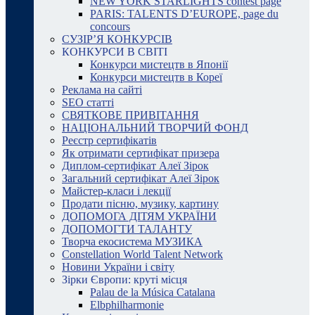
NEW YORK STARLIGHTS contest page
PARIS: TALENTS D’EUROPE, page du
concours
СУЗІР’Я КОНКУРСІВ
КОНКУРСИ В СВІТІ
Конкурси мистецтв в Японії
Конкурси мистецтв в Кореї
Реклама на сайті
SEO статті
СВЯТКОВЕ ПРИВІТАННЯ
НАЦІОНАЛЬНИЙ ТВОРЧИЙ ФОНД
Реєстр сертифікатів
Як отримати сертифікат призера
Диплом-сертифікат Алеї Зірок
Загальний сертифікат Алеї Зірок
Майстер-класи і лекції
Продати пісню, музику, картину
ДОПОМОГА ДІТЯМ УКРАЇНИ
ДОПОМОГТИ ТАЛАНТУ
Творча екосистема МУЗИКА
Constellation World Talent Network
Новини України і світу
Зірки Європи: круті місця
Palau de la Música Catalana
Elbphilharmonie