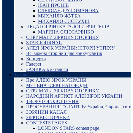
ІВАН ПРОЦІВ
ОЛЕКСАНДРА РОМАНОВА
МИХАЙЛО ЖУРБА
МИХАЙЛО СЛЄПУХІН
ПЕДАГОГІЧНІ КАТАЛОГИ ВЧИТЕЛІВ
МАРИНА СЛЮСАРЕНКО
ОТРИМАТИ ЗІРКОВУ СТОРІНКУ
STAR JOURNAL
АЛЕЯ ЗІРОК УКРАЇНИ: ІСТОРІЇ УСПІХУ
Всі зіркові сторінки для конкурсантів
Концерти
Галереї
ЗАЯВКА в каталоги
Також
Про АЛЕЮ ЗІРОК УКРАЇНИ
МЕЦЕНАТСЬКІ НАГОРОДИ
ОТРИМАТИ ЗІРКОВУ СТОРІНКУ
НАРОДНИЙ АРТИСТ АЛЕЇ ЗІРОК УКРАЇНИ
ТВОРЧІ ОГОЛОШЕННЯ
ПРОСУВАННЯ ТАЛАНТІВ: Україна, Європа, світ
ЗОРЯНИЙ КАНАЛ
ЗІРКОВІ СТОРІНКИ
CONTESTS PAGES
LONDON STARS contest page