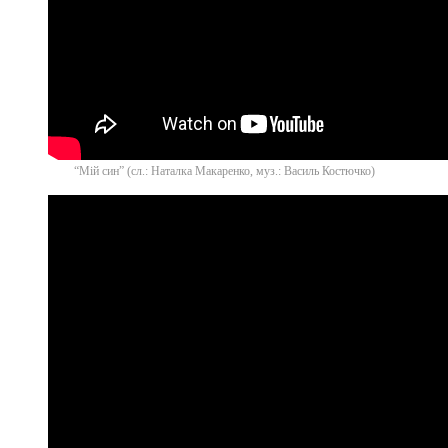
“Мій син” (сл.: Наталка Макаренко, муз.: Василь Костючко)