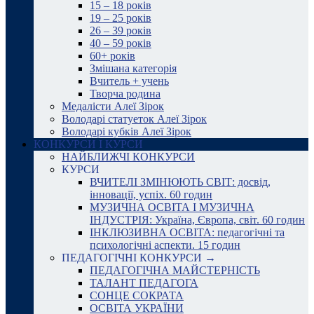
15 – 18 років
19 – 25 років
26 – 39 років
40 – 59 років
60+ років
Змішана категорія
Вчитель + учень
Творча родина
Медалісти Алеї Зірок
Володарі статуеток Алеї Зірок
Володарі кубків Алеї Зірок
КОНКУРСИ І КУРСИ
НАЙБЛИЖЧІ КОНКУРСИ
КУРСИ
ВЧИТЕЛІ ЗМІНЮЮТЬ СВІТ: досвід,
інновації, успіх. 60 годин
МУЗИЧНА ОСВІТА І МУЗИЧНА
ІНДУСТРІЯ: Україна, Європа, світ. 60 годин
ІНКЛЮЗИВНА ОСВІТА: педагогічні та
психологічні аспекти. 15 годин
ПЕДАГОГІЧНІ КОНКУРСИ →
ПЕДАГОГІЧНА МАЙСТЕРНІСТЬ
ТАЛАНТ ПЕДАГОГА
СОНЦЕ СОКРАТА
ОСВІТА УКРАЇНИ