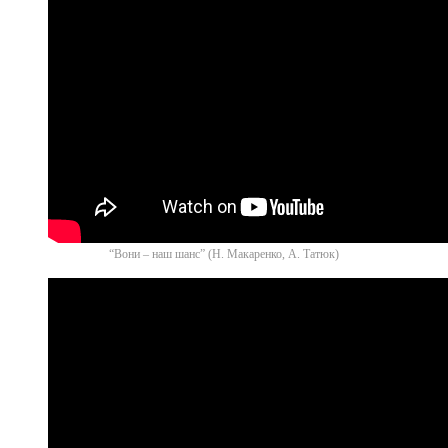
“Вони – наш шанс” (Н. Макаренко, А. Татюк)