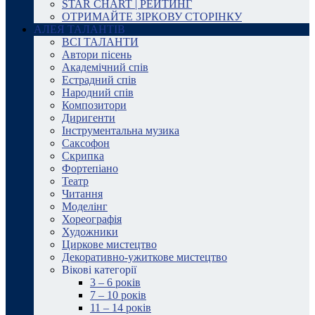
STAR CHART | РЕЙТИНГ
ОТРИМАЙТЕ ЗІРКОВУ СТОРІНКУ
АЛЕЯ ТАЛАНТІВ
ВСІ ТАЛАНТИ
Автори пісень
Академічний спів
Естрадний спів
Народний спів
Композитори
Диригенти
Інструментальна музика
Саксофон
Скрипка
Фортепіано
Театр
Читання
Моделінг
Хореографія
Художники
Циркове мистецтво
Декоративно-ужиткове мистецтво
Вікові категорії
3 – 6 років
7 – 10 років
11 – 14 років