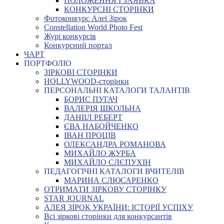
ПОЛОЖЕННЯ І ЗАЯВКА
КОНКУРСНІ СТОРІНКИ
Фотоконкурс Алеї Зірок
Constellation World Photo Fest
Журі конкурсів
Конкурсний портал
ЧАРТ
ПОРТФОЛІО
ЗІРКОВІ СТОРІНКИ
HOLLYWOOD-сторінки
ПЕРСОНАЛЬНІ КАТАЛОГИ ТАЛАНТІВ
БОРИС ПУГАЧ
ВАЛЕРІЯ ШКОЛЬНА
ДАНІІЛ РЕБЕРТ
ЄВА НАБОЙЧЕНКО
ІВАН ПРОЦІВ
ОЛЕКСАНДРА РОМАНОВА
МИХАЙЛО ЖУРБА
МИХАЙЛО СЛЄПУХІН
ПЕДАГОГІЧНІ КАТАЛОГИ ВЧИТЕЛІВ
МАРИНА СЛЮСАРЕНКО
ОТРИМАТИ ЗІРКОВУ СТОРІНКУ
STAR JOURNAL
АЛЕЯ ЗІРОК УКРАЇНИ: ІСТОРІЇ УСПІХУ
Всі зіркові сторінки для конкурсантів