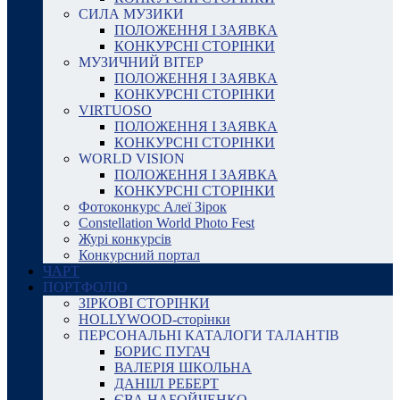
СИЛА МУЗИКИ
ПОЛОЖЕННЯ І ЗАЯВКА
КОНКУРСНІ СТОРІНКИ
МУЗИЧНИЙ ВІТЕР
ПОЛОЖЕННЯ І ЗАЯВКА
КОНКУРСНІ СТОРІНКИ
VIRTUOSO
ПОЛОЖЕННЯ І ЗАЯВКА
КОНКУРСНІ СТОРІНКИ
WORLD VISION
ПОЛОЖЕННЯ І ЗАЯВКА
КОНКУРСНІ СТОРІНКИ
Фотоконкурс Алеї Зірок
Constellation World Photo Fest
Журі конкурсів
Конкурсний портал
ЧАРТ
ПОРТФОЛІО
ЗІРКОВІ СТОРІНКИ
HOLLYWOOD-сторінки
ПЕРСОНАЛЬНІ КАТАЛОГИ ТАЛАНТІВ
БОРИС ПУГАЧ
ВАЛЕРІЯ ШКОЛЬНА
ДАНІІЛ РЕБЕРТ
ЄВА НАБОЙЧЕНКО