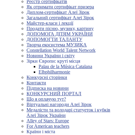
Реєстр сертифікатів
Як отримати сертифікат призера
Диплом-сертифікат Алеї Зірок
Загальний сертифікат Алеї Зірок
Майстер-класи і лекції
Продати пісню, музику, картину
ДОПОМОГА ДІТЯМ УКРАЇНИ
ДОПОМОГТИ ТАЛАНТУ
Творча екосистема МУЗИКА
Constellation World Talent Network
Новини України і світу
Зірки Європи: круті місця
Palau de la Música Catalana
Elbphilharmonie
Конкурсні сторінки
Контакти
Підписка на новини
КОНКУРСНИЙ ПОРТАЛ
Що я оплачую тут?
Віртуальні нагороди Алеї Зірок
Медалісти та володарі статуеток і кубків
Алеї Зірок України
Alley of Stars: Europe
For American teachers
Країни і міста