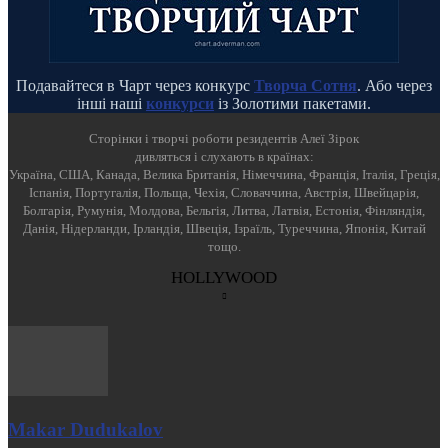
Подавайтеся в Чарт через конкурс
Творча Сотня
. Або через
інші наші
конкурси
із Золотими пакетами.
Cторінки і творчі роботи резидентів Алеї Зірок
дивляться і слухають в країнах:
Україна, США, Канада, Велика Британія, Німеччина, Франція, Італія, Греція,
Іспанія, Португалія, Польща, Чехія, Словаччина, Австрія, Швейцарія,
Болгарія, Румунія, Молдова, Бельгія, Литва, Латвія, Естонія, Фінляндія,
Данія, Нідерланди, Ірландія, Швеція, Ізраїль, Туреччина, Японія, Китай
тощо.
HOLLYWOOD
Makar Dudukalov