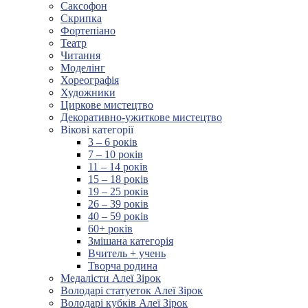
Саксофон
Скрипка
Фортепіано
Театр
Читання
Моделінг
Хореографія
Художники
Циркове мистецтво
Декоративно-ужиткове мистецтво
Вікові категорії
3 – 6 років
7 – 10 років
11 – 14 років
15 – 18 років
19 – 25 років
26 – 39 років
40 – 59 років
60+ років
Змішана категорія
Вчитель + учень
Творча родина
Медалісти Алеї Зірок
Володарі статуеток Алеї Зірок
Володарі кубків Алеї Зірок