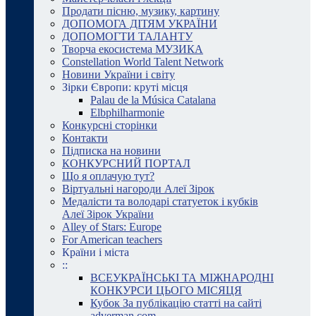
Продати пісню, музику, картину
ДОПОМОГА ДІТЯМ УКРАЇНИ
ДОПОМОГТИ ТАЛАНТУ
Творча екосистема МУЗИКА
Constellation World Talent Network
Новини України і світу
Зірки Європи: круті місця
Palau de la Música Catalana
Elbphilharmonie
Конкурсні сторінки
Контакти
Підписка на новини
КОНКУРСНИЙ ПОРТАЛ
Що я оплачую тут?
Віртуальні нагороди Алеї Зірок
Медалісти та володарі статуеток і кубків
Алеї Зірок України
Alley of Stars: Europe
For American teachers
Країни і міста
::
ВСЕУКРАЇНСЬКІ ТА МІЖНАРОДНІ
КОНКУРСИ ЦЬОГО МІСЯЦЯ
Кубок За публікацію статті на сайті
adverman.com