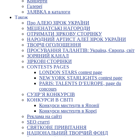
Концерти
Галереї
ЗАЯВКА в каталоги
Також
Про АЛЕЮ ЗІРОК УКРАЇНИ
МЕЦЕНАТСЬКІ НАГОРОДИ
ОТРИМАТИ ЗІРКОВУ СТОРІНКУ
НАРОДНИЙ АРТИСТ АЛЕЇ ЗІРОК УКРАЇНИ
ТВОРЧІ ОГОЛОШЕННЯ
ПРОСУВАННЯ ТАЛАНТІВ: Україна, Європа, світ
ЗОРЯНИЙ КАНАЛ
ЗІРКОВІ СТОРІНКИ
CONTESTS PAGES
LONDON STARS contest page
NEW YORK STARLIGHTS contest page
PARIS: TALENTS D’EUROPE, page du
concours
СУЗІР’Я КОНКУРСІВ
КОНКУРСИ В СВІТІ
Конкурси мистецтв в Японії
Конкурси мистецтв в Кореї
Реклама на сайті
SEO статті
СВЯТКОВЕ ПРИВІТАННЯ
НАЦІОНАЛЬНИЙ ТВОРЧИЙ ФОНД