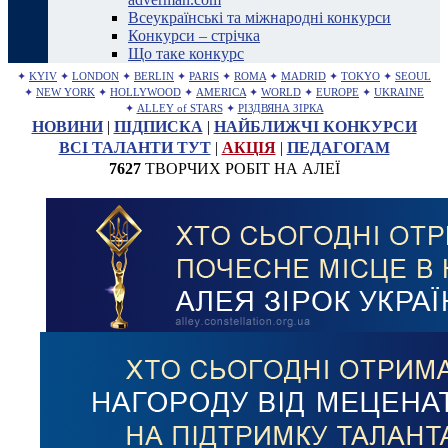
Всеукраїнські та міжнародні конкурси
Конкурси – стрічка
Що таке конкурс
✦
KYIV
✦
LONDON
✦
BERLIN
✦
PARIS
✦
ROMA
✦
MADRID
✦
TOKYO
✦
SEOUL
✦
NEW YORK
✦
HOLLYWOOD
✦
AMERICA
✦
WORLD
✦
EUROPE
✦
UKRAINE
✦
ALLEY of STARS
✦
РІЗДВЯНА ЗІРКА
НОВИНИ
|
ПІДПИСКА
|
НАЙБЛИЖЧІ КОНКУРСИ
ВСІ ТАЛАНТИ ТУТ
|
АКЦІЯ
|
ПЕДАГОГАМ
7627
ТВОРЧИХ РОБІТ НА АЛЕЇ