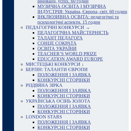
інновації, успіх. 60 годин
МУЗИЧНА ОСВІТА І МУЗИЧНА
ІНДУСТРІЯ: Україна, Європа, світ. 60 годин
ІНКЛЮЗИВНА ОСВІТА: педагогічні та
психологічні аспекти. 15 годин
ПЕДАГОГІЧНІ КОНКУРСИ →
ПЕДАГОГІЧНА МАЙСТЕРНІСТЬ
ТАЛАНТ ПЕДАГОГА
СОНЦЕ СОКРАТА
ОСВІТА УКРАЇНИ
TEACHER’S WORLD PRIZE
EDUCATION AWARD EUROPE
МИСТЕЦЬКІ КОНКУРСИ ↓
БЕРЛІН: ТАЛАНТИ ЄВРОПИ
ПОЛОЖЕННЯ І ЗАЯВКА
КОНКУРСНІ СТОРІНКИ
РІЗДВЯНА ЗІРКА
ПОЛОЖЕННЯ І ЗАЯВКА
КОНКУРСНІ СТОРІНКИ
УКРАЇНСЬКА ОСІНЬ ЗОЛОТА
ПОЛОЖЕННЯ І ЗАЯВКА
КОНКУРСНІ СТОРІНКИ
LONDON STARS
ПОЛОЖЕННЯ І ЗАЯВКА
КОНКУРСНІ СТОРІНКИ