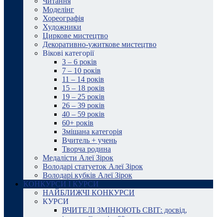
Читання
Моделінг
Хореографія
Художники
Циркове мистецтво
Декоративно-ужиткове мистецтво
Вікові категорії
3 – 6 років
7 – 10 років
11 – 14 років
15 – 18 років
19 – 25 років
26 – 39 років
40 – 59 років
60+ років
Змішана категорія
Вчитель + учень
Творча родина
Медалісти Алеї Зірок
Володарі статуеток Алеї Зірок
Володарі кубків Алеї Зірок
КОНКУРСИ І КУРСИ
НАЙБЛИЖЧІ КОНКУРСИ
КУРСИ
ВЧИТЕЛІ ЗМІНЮЮТЬ СВІТ: досвід,