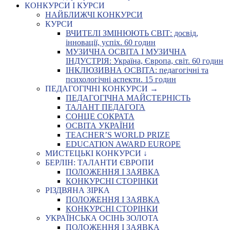
КОНКУРСИ І КУРСИ
НАЙБЛИЖЧІ КОНКУРСИ
КУРСИ
ВЧИТЕЛІ ЗМІНЮЮТЬ СВІТ: досвід,
інновації, успіх. 60 годин
МУЗИЧНА ОСВІТА І МУЗИЧНА
ІНДУСТРІЯ: Україна, Європа, світ. 60 годин
ІНКЛЮЗИВНА ОСВІТА: педагогічні та
психологічні аспекти. 15 годин
ПЕДАГОГІЧНІ КОНКУРСИ →
ПЕДАГОГІЧНА МАЙСТЕРНІСТЬ
ТАЛАНТ ПЕДАГОГА
СОНЦЕ СОКРАТА
ОСВІТА УКРАЇНИ
TEACHER’S WORLD PRIZE
EDUCATION AWARD EUROPE
МИСТЕЦЬКІ КОНКУРСИ ↓
БЕРЛІН: ТАЛАНТИ ЄВРОПИ
ПОЛОЖЕННЯ І ЗАЯВКА
КОНКУРСНІ СТОРІНКИ
РІЗДВЯНА ЗІРКА
ПОЛОЖЕННЯ І ЗАЯВКА
КОНКУРСНІ СТОРІНКИ
УКРАЇНСЬКА ОСІНЬ ЗОЛОТА
ПОЛОЖЕННЯ І ЗАЯВКА