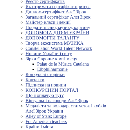
Реєстр сертифікатів
Як отримати сертифікат призера
Диплом-сертифікат Алеї Зірок
Загальний сертифікат Алеї Зірок
Майстер-класи і лекції
Продати пісню, музику, картину
ДОПОМОГА ДІТЯМ УКРАЇНИ
ДОПОМОГТИ ТАЛАНТУ
Творча екосистема МУЗИКА
Constellation World Talent Network
Новини України і світу
Зірки Європи: круті місця
Palau de la Música Catalana
Elbphilharmonie
Конкурсні сторінки
Контакти
Підписка на новини
КОНКУРСНИЙ ПОРТАЛ
Що я оплачую тут?
Віртуальні нагороди Алеї Зірок
Медалісти та володарі статуеток і кубків
Алеї Зірок України
Alley of Stars: Europe
For American teachers
Країни і міста