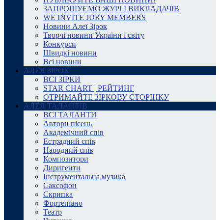
ЗАПРОШУЄМО ЖУРІ І ВИКЛАДАЧІВ
WE INVITE JURY MEMBERS
Новини Алеї Зірок
Творчі новини України і світу
Конкурси
Швидкі новини
Всі новини
АЛЕЯ ЗІРОК
ВСІ ЗІРКИ
STAR CHART | РЕЙТИНГ
ОТРИМАЙТЕ ЗІРКОВУ СТОРІНКУ
АЛЕЯ ТАЛАНТІВ
ВСІ ТАЛАНТИ
Автори пісень
Академічний спів
Естрадний спів
Народний спів
Композитори
Диригенти
Інструментальна музика
Саксофон
Скрипка
Фортепіано
Театр