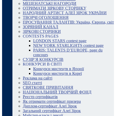
МЕЦЕНАТСЬКІ НАГОРОДИ
ОТРИМАТИ ЗІРКОВУ СТОРІНКУ
НАРОДНИЙ АРТИСТ АЛЕЇ ЗІРОК УКРАЇНИ
ТВОРЧІ ОГОЛОШЕННЯ
ПРОСУВАННЯ ТАЛАНТІВ: Україна, Європа, світ
ЗОРЯНИЙ КАНАЛ
ЗІРКОВІ СТОРІНКИ
CONTESTS PAGES
LONDON STARS contest page
NEW YORK STARLIGHTS contest page
PARIS: TALENTS D’EUROPE, page du
concours
СУЗІР’Я КОНКУРСІВ
КОНКУРСИ В СВІТІ
Конкурси мистецтв в Японії
Конкурси мистецтв в Кореї
Реклама на сайті
SEO статті
СВЯТКОВЕ ПРИВІТАННЯ
НАЦІОНАЛЬНИЙ ТВОРЧИЙ ФОНД
Реєстр сертифікатів
Як отримати сертифікат призера
Диплом-сертифікат Алеї Зірок
Загальний сертифікат Алеї Зірок
Майстер-класи і лекції