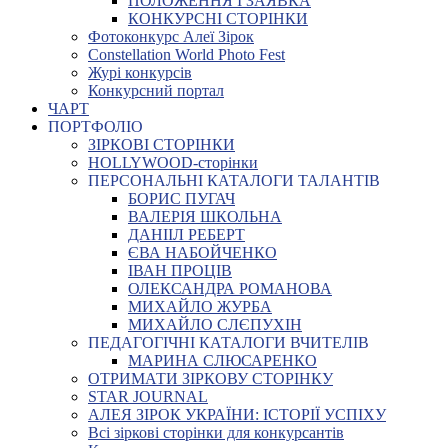
ПОЛОЖЕННЯ І ЗАЯВКА
КОНКУРСНІ СТОРІНКИ
Фотоконкурс Алеї Зірок
Constellation World Photo Fest
Журі конкурсів
Конкурсний портал
ЧАРТ
ПОРТФОЛІО
ЗІРКОВІ СТОРІНКИ
HOLLYWOOD-сторінки
ПЕРСОНАЛЬНІ КАТАЛОГИ ТАЛАНТІВ
БОРИС ПУГАЧ
ВАЛЕРІЯ ШКОЛЬНА
ДАНІІЛ РЕБЕРТ
ЄВА НАБОЙЧЕНКО
ІВАН ПРОЦІВ
ОЛЕКСАНДРА РОМАНОВА
МИХАЙЛО ЖУРБА
МИХАЙЛО СЛЄПУХІН
ПЕДАГОГІЧНІ КАТАЛОГИ ВЧИТЕЛІВ
МАРИНА СЛЮСАРЕНКО
ОТРИМАТИ ЗІРКОВУ СТОРІНКУ
STAR JOURNAL
АЛЕЯ ЗІРОК УКРАЇНИ: ІСТОРІЇ УСПІХУ
Всі зіркові сторінки для конкурсантів