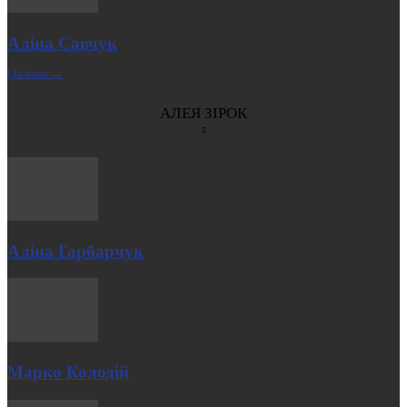
Аліна Савчук
| Більше →
АЛЕЯ ЗІРОК
Аліна Гарбарчук
Марко Колодій