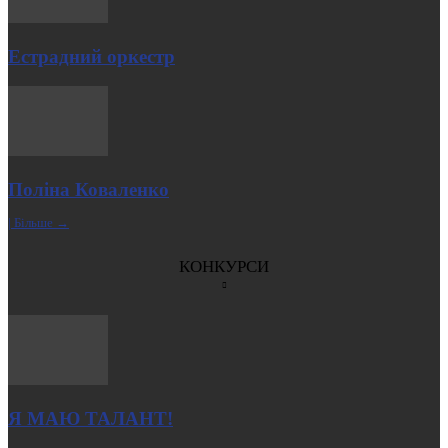
Естрадний оркестр
Поліна Коваленко
| Більше →
КОНКУРСИ
Я МАЮ ТАЛАНТ!