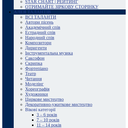
STAR CHART | РЕЙТИНГ
ОТРИМАЙТЕ ЗІРКОВУ СТОРІНКУ
АЛЕЯ ТАЛАНТІВ
ВСІ ТАЛАНТИ
Автори пісень
Академічний спів
Естрадний спів
Народний спів
Композитори
Диригенти
Інструментальна музика
Саксофон
Скрипка
Фортепіано
Театр
Читання
Моделінг
Хореографія
Художники
Циркове мистецтво
Декоративно-ужиткове мистецтво
Вікові категорії
3 – 6 років
7 – 10 років
11 – 14 років