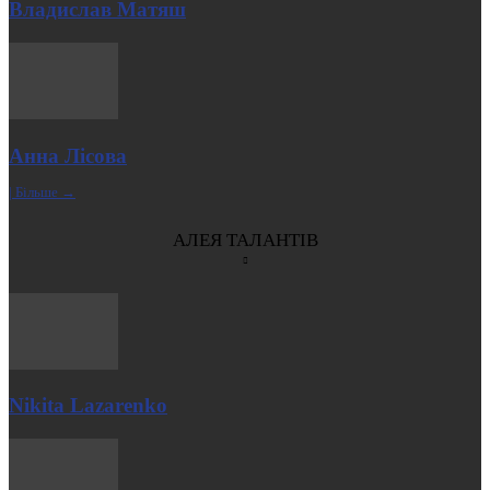
Владислав Матяш
Анна Лісова
| Більше →
АЛЕЯ ТАЛАНТІВ
Nikita Lazarenko