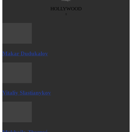
HOLLYWOOD
Makar Dudukalov
Vitaliy Slastianykov