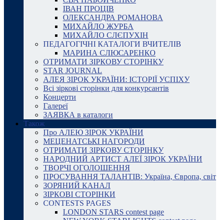
ІВАН ПРОЦІВ
ОЛЕКСАНДРА РОМАНОВА
МИХАЙЛО ЖУРБА
МИХАЙЛО СЛЄПУХІН
ПЕДАГОГІЧНІ КАТАЛОГИ ВЧИТЕЛІВ
МАРИНА СЛЮСАРЕНКО
ОТРИМАТИ ЗІРКОВУ СТОРІНКУ
STAR JOURNAL
АЛЕЯ ЗІРОК УКРАЇНИ: ІСТОРІЇ УСПІХУ
Всі зіркові сторінки для конкурсантів
Концерти
Галереї
ЗАЯВКА в каталоги
Також
Про АЛЕЮ ЗІРОК УКРАЇНИ
МЕЦЕНАТСЬКІ НАГОРОДИ
ОТРИМАТИ ЗІРКОВУ СТОРІНКУ
НАРОДНИЙ АРТИСТ АЛЕЇ ЗІРОК УКРАЇНИ
ТВОРЧІ ОГОЛОШЕННЯ
ПРОСУВАННЯ ТАЛАНТІВ: Україна, Європа, світ
ЗОРЯНИЙ КАНАЛ
ЗІРКОВІ СТОРІНКИ
CONTESTS PAGES
LONDON STARS contest page