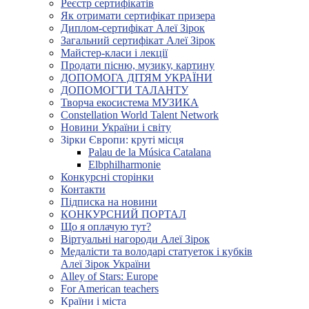
Реєстр сертифікатів
Як отримати сертифікат призера
Диплом-сертифікат Алеї Зірок
Загальний сертифікат Алеї Зірок
Майстер-класи і лекції
Продати пісню, музику, картину
ДОПОМОГА ДІТЯМ УКРАЇНИ
ДОПОМОГТИ ТАЛАНТУ
Творча екосистема МУЗИКА
Constellation World Talent Network
Новини України і світу
Зірки Європи: круті місця
Palau de la Música Catalana
Elbphilharmonie
Конкурсні сторінки
Контакти
Підписка на новини
КОНКУРСНИЙ ПОРТАЛ
Що я оплачую тут?
Віртуальні нагороди Алеї Зірок
Медалісти та володарі статуеток і кубків
Алеї Зірок України
Alley of Stars: Europe
For American teachers
Країни і міста