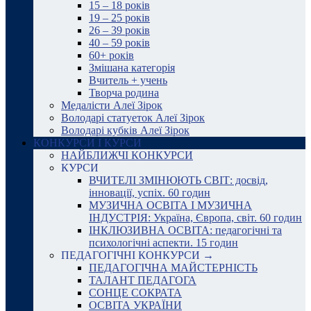
15 – 18 років
19 – 25 років
26 – 39 років
40 – 59 років
60+ років
Змішана категорія
Вчитель + учень
Творча родина
Медалісти Алеї Зірок
Володарі статуеток Алеї Зірок
Володарі кубків Алеї Зірок
КОНКУРСИ І КУРСИ
НАЙБЛИЖЧІ КОНКУРСИ
КУРСИ
ВЧИТЕЛІ ЗМІНЮЮТЬ СВІТ: досвід,
інновації, успіх. 60 годин
МУЗИЧНА ОСВІТА І МУЗИЧНА
ІНДУСТРІЯ: Україна, Європа, світ. 60 годин
ІНКЛЮЗИВНА ОСВІТА: педагогічні та
психологічні аспекти. 15 годин
ПЕДАГОГІЧНІ КОНКУРСИ →
ПЕДАГОГІЧНА МАЙСТЕРНІСТЬ
ТАЛАНТ ПЕДАГОГА
СОНЦЕ СОКРАТА
ОСВІТА УКРАЇНИ