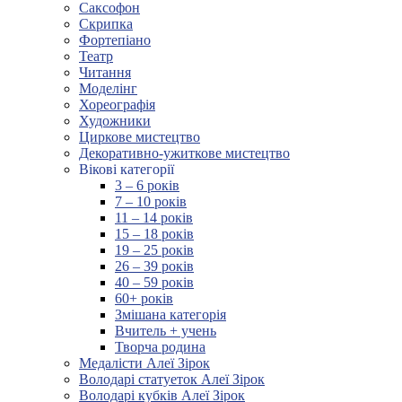
Саксофон
Скрипка
Фортепіано
Театр
Читання
Моделінг
Хореографія
Художники
Циркове мистецтво
Декоративно-ужиткове мистецтво
Вікові категорії
3 – 6 років
7 – 10 років
11 – 14 років
15 – 18 років
19 – 25 років
26 – 39 років
40 – 59 років
60+ років
Змішана категорія
Вчитель + учень
Творча родина
Медалісти Алеї Зірок
Володарі статуеток Алеї Зірок
Володарі кубків Алеї Зірок