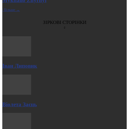
Mykhailo Zhyrnyi
| Більше →
ЗІРКОВІ СТОРІНКИ
Іван Липовик
Віолета Заєць