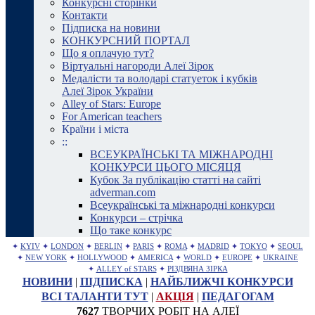
Конкурсні сторінки
Контакти
Підписка на новини
КОНКУРСНИЙ ПОРТАЛ
Що я оплачую тут?
Віртуальні нагороди Алеї Зірок
Медалісти та володарі статуеток і кубків
Алеї Зірок України
Alley of Stars: Europe
For American teachers
Країни і міста
::
ВСЕУКРАЇНСЬКІ ТА МІЖНАРОДНІ
КОНКУРСИ ЦЬОГО МІСЯЦЯ
Кубок За публікацію статті на сайті
adverman.com
Всеукраїнські та міжнародні конкурси
Конкурси – стрічка
Що таке конкурс
✦
KYIV
✦
LONDON
✦
BERLIN
✦
PARIS
✦
ROMA
✦
MADRID
✦
TOKYO
✦
SEOUL
✦
NEW YORK
✦
HOLLYWOOD
✦
AMERICA
✦
WORLD
✦
EUROPE
✦
UKRAINE
✦
ALLEY of STARS
✦
РІЗДВЯНА ЗІРКА
НОВИНИ
|
ПІДПИСКА
|
НАЙБЛИЖЧІ КОНКУРСИ
ВСІ ТАЛАНТИ ТУТ
|
АКЦІЯ
|
ПЕДАГОГАМ
7627
ТВОРЧИХ РОБІТ НА АЛЕЇ