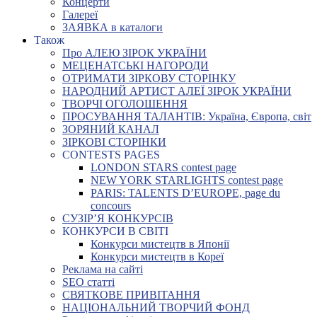
Концерти
Галереї
ЗАЯВКА в каталоги
Також
Про АЛЕЮ ЗІРОК УКРАЇНИ
МЕЦЕНАТСЬКІ НАГОРОДИ
ОТРИМАТИ ЗІРКОВУ СТОРІНКУ
НАРОДНИЙ АРТИСТ АЛЕЇ ЗІРОК УКРАЇНИ
ТВОРЧІ ОГОЛОШЕННЯ
ПРОСУВАННЯ ТАЛАНТІВ: Україна, Європа, світ
ЗОРЯНИЙ КАНАЛ
ЗІРКОВІ СТОРІНКИ
CONTESTS PAGES
LONDON STARS contest page
NEW YORK STARLIGHTS contest page
PARIS: TALENTS D’EUROPE, page du
concours
СУЗІР’Я КОНКУРСІВ
КОНКУРСИ В СВІТІ
Конкурси мистецтв в Японії
Конкурси мистецтв в Кореї
Реклама на сайті
SEO статті
СВЯТКОВЕ ПРИВІТАННЯ
НАЦІОНАЛЬНИЙ ТВОРЧИЙ ФОНД