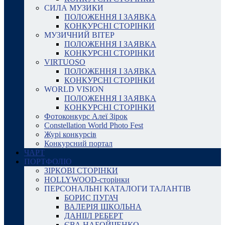
СИЛА МУЗИКИ
ПОЛОЖЕННЯ І ЗАЯВКА
КОНКУРСНІ СТОРІНКИ
МУЗИЧНИЙ ВІТЕР
ПОЛОЖЕННЯ І ЗАЯВКА
КОНКУРСНІ СТОРІНКИ
VIRTUOSO
ПОЛОЖЕННЯ І ЗАЯВКА
КОНКУРСНІ СТОРІНКИ
WORLD VISION
ПОЛОЖЕННЯ І ЗАЯВКА
КОНКУРСНІ СТОРІНКИ
Фотоконкурс Алеї Зірок
Constellation World Photo Fest
Журі конкурсів
Конкурсний портал
ЧАРТ
ПОРТФОЛІО
ЗІРКОВІ СТОРІНКИ
HOLLYWOOD-сторінки
ПЕРСОНАЛЬНІ КАТАЛОГИ ТАЛАНТІВ
БОРИС ПУГАЧ
ВАЛЕРІЯ ШКОЛЬНА
ДАНІІЛ РЕБЕРТ
ЄВА НАБОЙЧЕНКО