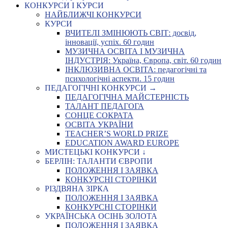
КОНКУРСИ І КУРСИ
НАЙБЛИЖЧІ КОНКУРСИ
КУРСИ
ВЧИТЕЛІ ЗМІНЮЮТЬ СВІТ: досвід,
інновації, успіх. 60 годин
МУЗИЧНА ОСВІТА І МУЗИЧНА
ІНДУСТРІЯ: Україна, Європа, світ. 60 годин
ІНКЛЮЗИВНА ОСВІТА: педагогічні та
психологічні аспекти. 15 годин
ПЕДАГОГІЧНІ КОНКУРСИ →
ПЕДАГОГІЧНА МАЙСТЕРНІСТЬ
ТАЛАНТ ПЕДАГОГА
СОНЦЕ СОКРАТА
ОСВІТА УКРАЇНИ
TEACHER’S WORLD PRIZE
EDUCATION AWARD EUROPE
МИСТЕЦЬКІ КОНКУРСИ ↓
БЕРЛІН: ТАЛАНТИ ЄВРОПИ
ПОЛОЖЕННЯ І ЗАЯВКА
КОНКУРСНІ СТОРІНКИ
РІЗДВЯНА ЗІРКА
ПОЛОЖЕННЯ І ЗАЯВКА
КОНКУРСНІ СТОРІНКИ
УКРАЇНСЬКА ОСІНЬ ЗОЛОТА
ПОЛОЖЕННЯ І ЗАЯВКА