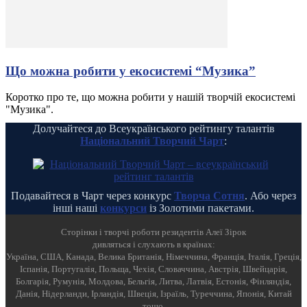
Що можна робити у екосистемі “Музика”
Коротко про те, що можна робити у нашій творчій екосистемі
"Музика".
Долучайтеся до Всеукраїнського рейтингу талантів
Національний Творчий Чарт
:
Подавайтеся в Чарт через конкурс
Творча Сотня
. Або через
інші наші
конкурси
із Золотими пакетами.
Cторінки і творчі роботи резидентів Алеї Зірок
дивляться і слухають в країнах:
Україна, США, Канада, Велика Британія, Німеччина, Франція, Італія, Греція,
Іспанія, Португалія, Польща, Чехія, Словаччина, Австрія, Швейцарія,
Болгарія, Румунія, Молдова, Бельгія, Литва, Латвія, Естонія, Фінляндія,
Данія, Нідерланди, Ірландія, Швеція, Ізраїль, Туреччина, Японія, Китай
тощо.