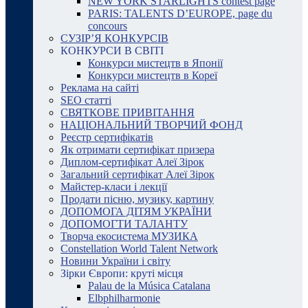
NEW YORK STARLIGHTS contest page
PARIS: TALENTS D’EUROPE, page du
concours
СУЗІР’Я КОНКУРСІВ
КОНКУРСИ В СВІТІ
Конкурси мистецтв в Японії
Конкурси мистецтв в Кореї
Реклама на сайті
SEO статті
СВЯТКОВЕ ПРИВІТАННЯ
НАЦІОНАЛЬНИЙ ТВОРЧИЙ ФОНД
Реєстр сертифікатів
Як отримати сертифікат призера
Диплом-сертифікат Алеї Зірок
Загальний сертифікат Алеї Зірок
Майстер-класи і лекції
Продати пісню, музику, картину
ДОПОМОГА ДІТЯМ УКРАЇНИ
ДОПОМОГТИ ТАЛАНТУ
Творча екосистема МУЗИКА
Constellation World Talent Network
Новини України і світу
Зірки Європи: круті місця
Palau de la Música Catalana
Elbphilharmonie