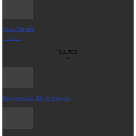
Ніка Черній
| Більше →
UA:TOP
Владислава Шаталінська