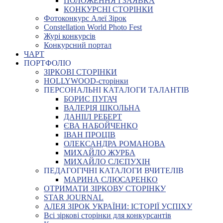
ПОЛОЖЕННЯ І ЗАЯВКА
КОНКУРСНІ СТОРІНКИ
Фотоконкурс Алеї Зірок
Constellation World Photo Fest
Журі конкурсів
Конкурсний портал
ЧАРТ
ПОРТФОЛІО
ЗІРКОВІ СТОРІНКИ
HOLLYWOOD-сторінки
ПЕРСОНАЛЬНІ КАТАЛОГИ ТАЛАНТІВ
БОРИС ПУГАЧ
ВАЛЕРІЯ ШКОЛЬНА
ДАНІІЛ РЕБЕРТ
ЄВА НАБОЙЧЕНКО
ІВАН ПРОЦІВ
ОЛЕКСАНДРА РОМАНОВА
МИХАЙЛО ЖУРБА
МИХАЙЛО СЛЄПУХІН
ПЕДАГОГІЧНІ КАТАЛОГИ ВЧИТЕЛІВ
МАРИНА СЛЮСАРЕНКО
ОТРИМАТИ ЗІРКОВУ СТОРІНКУ
STAR JOURNAL
АЛЕЯ ЗІРОК УКРАЇНИ: ІСТОРІЇ УСПІХУ
Всі зіркові сторінки для конкурсантів