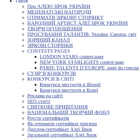
Також
Про АЛЕЮ ЗІРОК УКРАЇНИ
МЕЦЕНАТСЬКІ НАГОРОДИ
ОТРИМАТИ ЗІРКОВУ СТОРІНКУ
НАРОДНИЙ АРТИСТ АЛЕЇ ЗІРОК УКРАЇНИ
ТВОРЧІ ОГОЛОШЕННЯ
ПРОСУВАННЯ ТАЛАНТІВ: Україна, Європа, світ
ЗОРЯНИЙ КАНАЛ
ЗІРКОВІ СТОРІНКИ
CONTESTS PAGES
LONDON STARS contest page
NEW YORK STARLIGHTS contest page
PARIS: TALENTS D’EUROPE, page du concou
СУЗІР’Я КОНКУРСІВ
КОНКУРСИ В СВІТІ
Конкурси мистецтв в Японії
Конкурси мистецтв в Кореї
Реклама на сайті
SEO статті
СВЯТКОВЕ ПРИВІТАННЯ
НАЦІОНАЛЬНИЙ ТВОРЧИЙ ФОНД
Реєстр сертифікатів
Як отримати сертифікат призера
Диплом-сертифікат Алеї Зірок
Загальний сертифікат Алеї Зірок