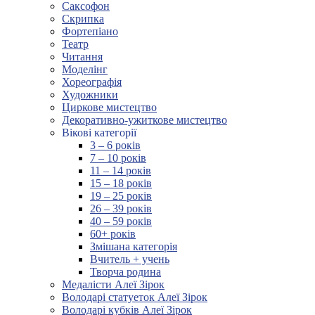
Саксофон
Скрипка
Фортепіано
Театр
Читання
Моделінг
Хореографія
Художники
Циркове мистецтво
Декоративно-ужиткове мистецтво
Вікові категорії
3 – 6 років
7 – 10 років
11 – 14 років
15 – 18 років
19 – 25 років
26 – 39 років
40 – 59 років
60+ років
Змішана категорія
Вчитель + учень
Творча родина
Медалісти Алеї Зірок
Володарі статуеток Алеї Зірок
Володарі кубків Алеї Зірок