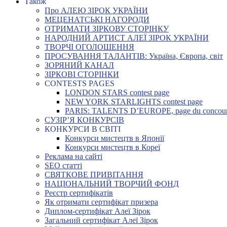
Також
Про АЛЕЮ ЗІРОК УКРАЇНИ
МЕЦЕНАТСЬКІ НАГОРОДИ
ОТРИМАТИ ЗІРКОВУ СТОРІНКУ
НАРОДНИЙ АРТИСТ АЛЕЇ ЗІРОК УКРАЇНИ
ТВОРЧІ ОГОЛОШЕННЯ
ПРОСУВАННЯ ТАЛАНТІВ: Україна, Європа, світ
ЗОРЯНИЙ КАНАЛ
ЗІРКОВІ СТОРІНКИ
CONTESTS PAGES
LONDON STARS contest page
NEW YORK STARLIGHTS contest page
PARIS: TALENTS D’EUROPE, page du concou
СУЗІР’Я КОНКУРСІВ
КОНКУРСИ В СВІТІ
Конкурси мистецтв в Японії
Конкурси мистецтв в Кореї
Реклама на сайті
SEO статті
СВЯТКОВЕ ПРИВІТАННЯ
НАЦІОНАЛЬНИЙ ТВОРЧИЙ ФОНД
Реєстр сертифікатів
Як отримати сертифікат призера
Диплом-сертифікат Алеї Зірок
Загальний сертифікат Алеї Зірок