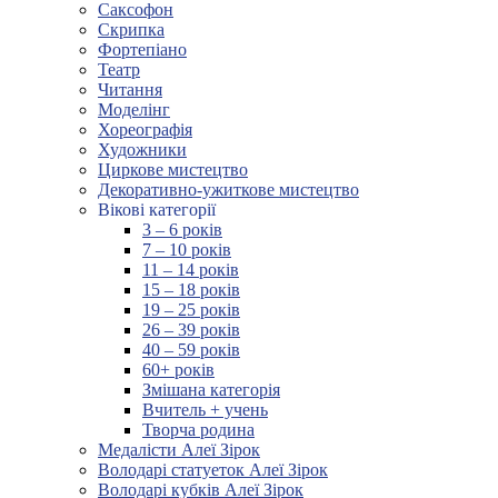
Саксофон
Скрипка
Фортепіано
Театр
Читання
Моделінг
Хореографія
Художники
Циркове мистецтво
Декоративно-ужиткове мистецтво
Вікові категорії
3 – 6 років
7 – 10 років
11 – 14 років
15 – 18 років
19 – 25 років
26 – 39 років
40 – 59 років
60+ років
Змішана категорія
Вчитель + учень
Творча родина
Медалісти Алеї Зірок
Володарі статуеток Алеї Зірок
Володарі кубків Алеї Зірок