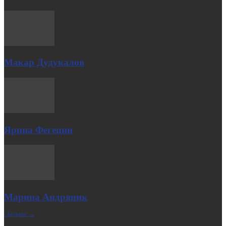
Макар Дудукалов
Ярина Фегецин
Марина Андряник
| Більше →