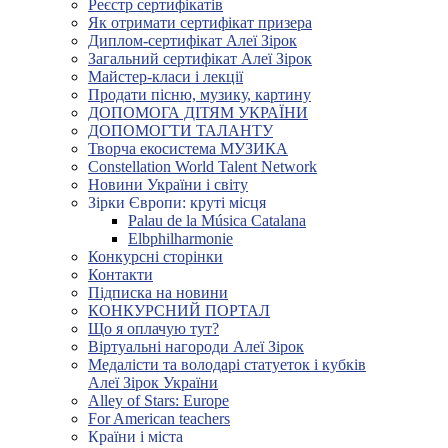
Реєстр сертифікатів
Як отримати сертифікат призера
Диплом-сертифікат Алеї Зірок
Загальний сертифікат Алеї Зірок
Майстер-класи і лекції
Продати пісню, музику, картину
ДОПОМОГА ДІТЯМ УКРАЇНИ
ДОПОМОГТИ ТАЛАНТУ
Творча екосистема МУЗИКА
Constellation World Talent Network
Новини України і світу
Зірки Європи: круті місця
Palau de la Música Catalana
Elbphilharmonie
Конкурсні сторінки
Контакти
Підписка на новини
КОНКУРСНИЙ ПОРТАЛ
Що я оплачую тут?
Віртуальні нагороди Алеї Зірок
Медалісти та володарі статуеток і кубків
Алеї Зірок України
Alley of Stars: Europe
For American teachers
Країни і міста