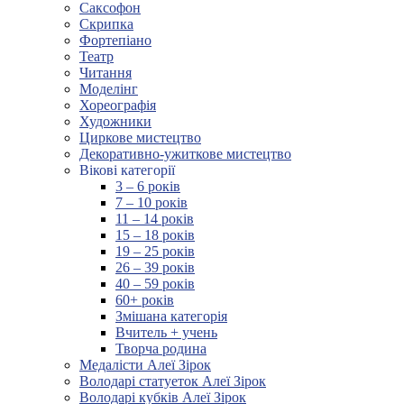
Саксофон
Скрипка
Фортепіано
Театр
Читання
Моделінг
Хореографія
Художники
Циркове мистецтво
Декоративно-ужиткове мистецтво
Вікові категорії
3 – 6 років
7 – 10 років
11 – 14 років
15 – 18 років
19 – 25 років
26 – 39 років
40 – 59 років
60+ років
Змішана категорія
Вчитель + учень
Творча родина
Медалісти Алеї Зірок
Володарі статуеток Алеї Зірок
Володарі кубків Алеї Зірок