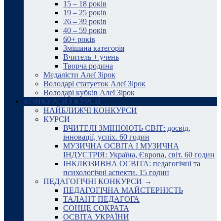
15 – 18 років
19 – 25 років
26 – 39 років
40 – 59 років
60+ років
Змішана категорія
Вчитель + учень
Творча родина
Медалісти Алеї Зірок
Володарі статуеток Алеї Зірок
Володарі кубків Алеї Зірок
КОНКУРСИ І КУРСИ
НАЙБЛИЖЧІ КОНКУРСИ
КУРСИ
ВЧИТЕЛІ ЗМІНЮЮТЬ СВІТ: досвід,
інновації, успіх. 60 годин
МУЗИЧНА ОСВІТА І МУЗИЧНА
ІНДУСТРІЯ: Україна, Європа, світ. 60 годин
ІНКЛЮЗИВНА ОСВІТА: педагогічні та
психологічні аспекти. 15 годин
ПЕДАГОГІЧНІ КОНКУРСИ →
ПЕДАГОГІЧНА МАЙСТЕРНІСТЬ
ТАЛАНТ ПЕДАГОГА
СОНЦЕ СОКРАТА
ОСВІТА УКРАЇНИ