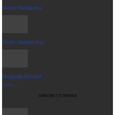
Makar Dudukalov
Vitaliy Slastianykov
Mykhailo Zhyrnyi
| Більше →
ЗІРКОВІ СТОРІНКИ