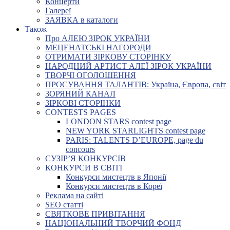
Концерти
Галереї
ЗАЯВКА в каталоги
Також
Про АЛЕЮ ЗІРОК УКРАЇНИ
МЕЦЕНАТСЬКІ НАГОРОДИ
ОТРИМАТИ ЗІРКОВУ СТОРІНКУ
НАРОДНИЙ АРТИСТ АЛЕЇ ЗІРОК УКРАЇНИ
ТВОРЧІ ОГОЛОШЕННЯ
ПРОСУВАННЯ ТАЛАНТІВ: Україна, Європа, світ
ЗОРЯНИЙ КАНАЛ
ЗІРКОВІ СТОРІНКИ
CONTESTS PAGES
LONDON STARS contest page
NEW YORK STARLIGHTS contest page
PARIS: TALENTS D’EUROPE, page du
concours
СУЗІР’Я КОНКУРСІВ
КОНКУРСИ В СВІТІ
Конкурси мистецтв в Японії
Конкурси мистецтв в Кореї
Реклама на сайті
SEO статті
СВЯТКОВЕ ПРИВІТАННЯ
НАЦІОНАЛЬНИЙ ТВОРЧИЙ ФОНД