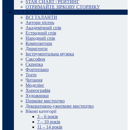
STAR CHART | РЕЙТИНГ
ОТРИМАЙТЕ ЗІРКОВУ СТОРІНКУ
АЛЕЯ ТАЛАНТІВ
ВСІ ТАЛАНТИ
Автори пісень
Академічний спів
Естрадний спів
Народний спів
Композитори
Диригенти
Інструментальна музика
Саксофон
Скрипка
Фортепіано
Театр
Читання
Моделінг
Хореографія
Художники
Циркове мистецтво
Декоративно-ужиткове мистецтво
Вікові категорії
3 – 6 років
7 – 10 років
11 – 14 років