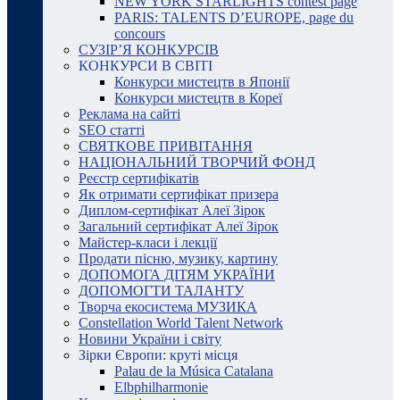
NEW YORK STARLIGHTS contest page
PARIS: TALENTS D’EUROPE, page du
concours
СУЗІР’Я КОНКУРСІВ
КОНКУРСИ В СВІТІ
Конкурси мистецтв в Японії
Конкурси мистецтв в Кореї
Реклама на сайті
SEO статті
СВЯТКОВЕ ПРИВІТАННЯ
НАЦІОНАЛЬНИЙ ТВОРЧИЙ ФОНД
Реєстр сертифікатів
Як отримати сертифікат призера
Диплом-сертифікат Алеї Зірок
Загальний сертифікат Алеї Зірок
Майстер-класи і лекції
Продати пісню, музику, картину
ДОПОМОГА ДІТЯМ УКРАЇНИ
ДОПОМОГТИ ТАЛАНТУ
Творча екосистема МУЗИКА
Constellation World Talent Network
Новини України і світу
Зірки Європи: круті місця
Palau de la Música Catalana
Elbphilharmonie