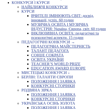
КОНКУРСИ І КУРСИ
НАЙБЛИЖЧІ КОНКУРСИ
КУРСИ
ВЧИТЕЛІ ЗМІНЮЮТЬ СВІТ: досвід,
інновації, успіх. 60 годин
МУЗИЧНА ОСВІТА І МУЗИЧНА
ІНДУСТРІЯ: Україна, Європа, світ. 60 годин
ІНКЛЮЗИВНА ОСВІТА: педагогічні та
психологічні аспекти. 15 годин
ПЕДАГОГІЧНІ КОНКУРСИ →
ПЕДАГОГІЧНА МАЙСТЕРНІСТЬ
ТАЛАНТ ПЕДАГОГА
СОНЦЕ СОКРАТА
ОСВІТА УКРАЇНИ
TEACHER’S WORLD PRIZE
EDUCATION AWARD EUROPE
МИСТЕЦЬКІ КОНКУРСИ ↓
БЕРЛІН: ТАЛАНТИ ЄВРОПИ
ПОЛОЖЕННЯ І ЗАЯВКА
КОНКУРСНІ СТОРІНКИ
РІЗДВЯНА ЗІРКА
ПОЛОЖЕННЯ І ЗАЯВКА
КОНКУРСНІ СТОРІНКИ
УКРАЇНСЬКА ОСІНЬ ЗОЛОТА
ПОЛОЖЕННЯ І ЗАЯВКА