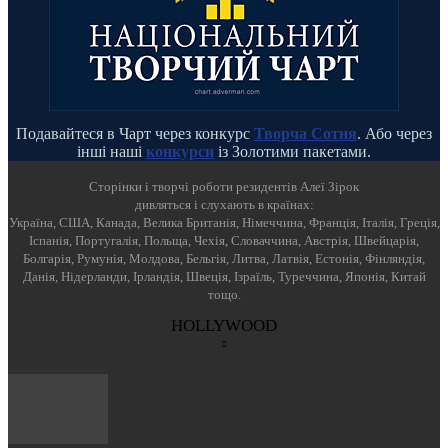
Подавайтеся в Чарт через конкурс
Творча Сотня
. Або через
інші наші
конкурси
із Золотими пакетами.
Cторінки і творчі роботи резидентів Алеї Зірок
дивляться і слухають в країнах:
Україна, США, Канада, Велика Британія, Німеччина, Франція, Італія, Греція,
Іспанія, Португалія, Польща, Чехія, Словаччина, Австрія, Швейцарія,
Болгарія, Румунія, Молдова, Бельгія, Литва, Латвія, Естонія, Фінляндія,
Данія, Нідерланди, Ірландія, Швеція, Ізраїль, Туреччина, Японія, Китай
тощо.
HOLLYWOOD