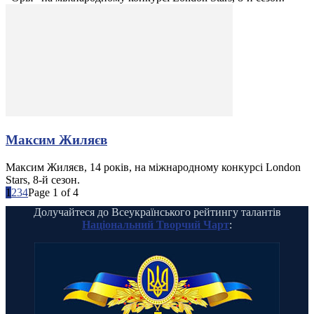
Максим Жиляєв
Максим Жиляєв, 14 років, на міжнародному конкурсі London
Stars, 8-й сезон.
1
2
3
4
Page 1 of 4
Долучайтеся до Всеукраїнського рейтингу талантів
Національний Творчий Чарт
: