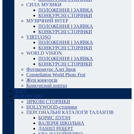
СИЛА МУЗИКИ
ПОЛОЖЕННЯ І ЗАЯВКА
КОНКУРСНІ СТОРІНКИ
МУЗИЧНИЙ ВІТЕР
ПОЛОЖЕННЯ І ЗАЯВКА
КОНКУРСНІ СТОРІНКИ
VIRTUOSO
ПОЛОЖЕННЯ І ЗАЯВКА
КОНКУРСНІ СТОРІНКИ
WORLD VISION
ПОЛОЖЕННЯ І ЗАЯВКА
КОНКУРСНІ СТОРІНКИ
Фотоконкурс Алеї Зірок
Constellation World Photo Fest
Журі конкурсів
Конкурсний портал
ЧАРТ
ПОРТФОЛІО
ЗІРКОВІ СТОРІНКИ
HOLLYWOOD-сторінки
ПЕРСОНАЛЬНІ КАТАЛОГИ ТАЛАНТІВ
БОРИС ПУГАЧ
ВАЛЕРІЯ ШКОЛЬНА
ДАНІІЛ РЕБЕРТ
ЄВА НАБОЙЧЕНКО