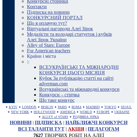
Конкурсні сторінки
Контакти
Підписка на новини
КОНКУРСНИЙ ПОРТАЛ
Що я оплачую тут?
Віртуальні нагороди Алеї Зірок
Медалісти та володарі статуеток і кубків
Алеї Зірок України
Alley of Stars: Europe
For American teachers
Країни і міста
::
ВСЕУКРАЇНСЬКІ ТА МІЖНАРОДНІ
КОНКУРСИ ЦЬОГО МІСЯЦЯ
Кубок За публікацію статті на сайті
adverman.com
Всеукраїнські та міжнародні конкурси
Конкурси – стрічка
Що таке конкурс
✦
KYIV
✦
LONDON
✦
BERLIN
✦
PARIS
✦
ROMA
✦
MADRID
✦
TOKYO
✦
SEOUL
✦
NEW YORK
✦
HOLLYWOOD
✦
AMERICA
✦
WORLD
✦
EUROPE
✦
UKRAINE
✦
ALLEY of STARS
✦
РІЗДВЯНА ЗІРКА
НОВИНИ
|
ПІДПИСКА
|
НАЙБЛИЖЧІ КОНКУРСИ
ВСІ ТАЛАНТИ ТУТ
|
АКЦІЯ
|
ПЕДАГОГАМ
7627
ТВОРЧИХ РОБІТ НА АЛЕЇ