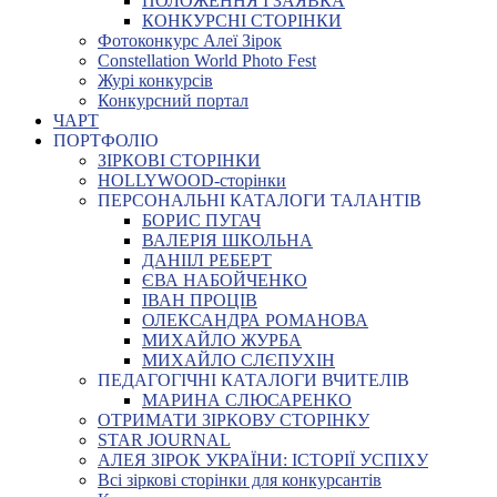
ПОЛОЖЕННЯ І ЗАЯВКА
КОНКУРСНІ СТОРІНКИ
Фотоконкурс Алеї Зірок
Constellation World Photo Fest
Журі конкурсів
Конкурсний портал
ЧАРТ
ПОРТФОЛІО
ЗІРКОВІ СТОРІНКИ
HOLLYWOOD-сторінки
ПЕРСОНАЛЬНІ КАТАЛОГИ ТАЛАНТІВ
БОРИС ПУГАЧ
ВАЛЕРІЯ ШКОЛЬНА
ДАНІІЛ РЕБЕРТ
ЄВА НАБОЙЧЕНКО
ІВАН ПРОЦІВ
ОЛЕКСАНДРА РОМАНОВА
МИХАЙЛО ЖУРБА
МИХАЙЛО СЛЄПУХІН
ПЕДАГОГІЧНІ КАТАЛОГИ ВЧИТЕЛІВ
МАРИНА СЛЮСАРЕНКО
ОТРИМАТИ ЗІРКОВУ СТОРІНКУ
STAR JOURNAL
АЛЕЯ ЗІРОК УКРАЇНИ: ІСТОРІЇ УСПІХУ
Всі зіркові сторінки для конкурсантів