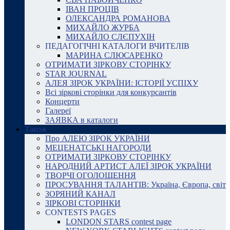
ІВАН ПРОЦІВ
ОЛЕКСАНДРА РОМАНОВА
МИХАЙЛО ЖУРБА
МИХАЙЛО СЛЄПУХІН
ПЕДАГОГІЧНІ КАТАЛОГИ ВЧИТЕЛІВ
МАРИНА СЛЮСАРЕНКО
ОТРИМАТИ ЗІРКОВУ СТОРІНКУ
STAR JOURNAL
АЛЕЯ ЗІРОК УКРАЇНИ: ІСТОРІЇ УСПІХУ
Всі зіркові сторінки для конкурсантів
Концерти
Галереї
ЗАЯВКА в каталоги
Також
Про АЛЕЮ ЗІРОК УКРАЇНИ
МЕЦЕНАТСЬКІ НАГОРОДИ
ОТРИМАТИ ЗІРКОВУ СТОРІНКУ
НАРОДНИЙ АРТИСТ АЛЕЇ ЗІРОК УКРАЇНИ
ТВОРЧІ ОГОЛОШЕННЯ
ПРОСУВАННЯ ТАЛАНТІВ: Україна, Європа, світ
ЗОРЯНИЙ КАНАЛ
ЗІРКОВІ СТОРІНКИ
CONTESTS PAGES
LONDON STARS contest page