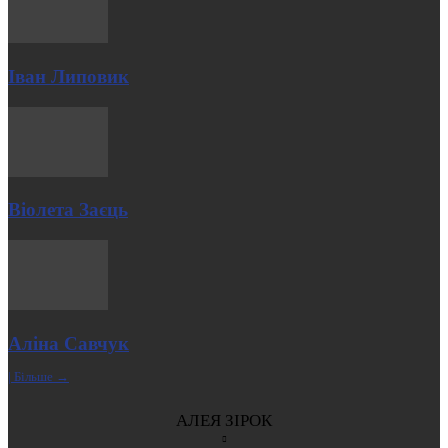
Іван Липовик
Віолета Заєць
Аліна Савчук
| Більше →
АЛЕЯ ЗІРОК