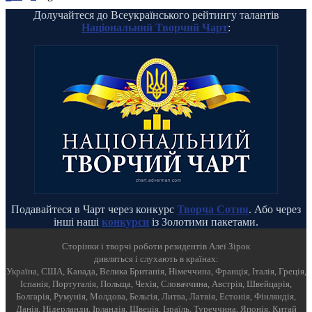
Долучайтеся до Всеукраїнського рейтингу талантів
Національний Творчий Чарт
:
Подавайтеся в Чарт через конкурс
Творча Сотня
. Або через
інші наші
конкурси
із Золотими пакетами.
Cторінки і творчі роботи резидентів Алеї Зірок
дивляться і слухають в країнах:
Україна, США, Канада, Велика Британія, Німеччина, Франція, Італія, Греція,
Іспанія, Португалія, Польща, Чехія, Словаччина, Австрія, Швейцарія,
Болгарія, Румунія, Молдова, Бельгія, Литва, Латвія, Естонія, Фінляндія,
Данія, Нідерланди, Ірландія, Швеція, Ізраїль, Туреччина, Японія, Китай