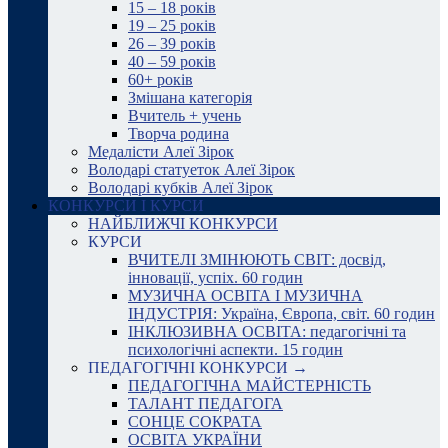
15 – 18 років
19 – 25 років
26 – 39 років
40 – 59 років
60+ років
Змішана категорія
Вчитель + учень
Творча родина
Медалісти Алеї Зірок
Володарі статуеток Алеї Зірок
Володарі кубків Алеї Зірок
КОНКУРСИ І КУРСИ
НАЙБЛИЖЧІ КОНКУРСИ
КУРСИ
ВЧИТЕЛІ ЗМІНЮЮТЬ СВІТ: досвід,
інновації, успіх. 60 годин
МУЗИЧНА ОСВІТА І МУЗИЧНА
ІНДУСТРІЯ: Україна, Європа, світ. 60 годин
ІНКЛЮЗИВНА ОСВІТА: педагогічні та
психологічні аспекти. 15 годин
ПЕДАГОГІЧНІ КОНКУРСИ →
ПЕДАГОГІЧНА МАЙСТЕРНІСТЬ
ТАЛАНТ ПЕДАГОГА
СОНЦЕ СОКРАТА
ОСВІТА УКРАЇНИ