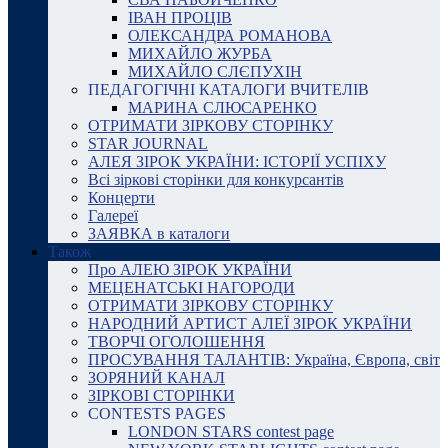
ІВАН ПРОЦІВ
ОЛЕКСАНДРА РОМАНОВА
МИХАЙЛО ЖУРБА
МИХАЙЛО СЛЄПУХІН
ПЕДАГОГІЧНІ КАТАЛОГИ ВЧИТЕЛІВ
МАРИНА СЛЮСАРЕНКО
ОТРИМАТИ ЗІРКОВУ СТОРІНКУ
STAR JOURNAL
АЛЕЯ ЗІРОК УКРАЇНИ: ІСТОРІЇ УСПІХУ
Всі зіркові сторінки для конкурсантів
Концерти
Галереї
ЗАЯВКА в каталоги
Також
Про АЛЕЮ ЗІРОК УКРАЇНИ
МЕЦЕНАТСЬКІ НАГОРОДИ
ОТРИМАТИ ЗІРКОВУ СТОРІНКУ
НАРОДНИЙ АРТИСТ АЛЕЇ ЗІРОК УКРАЇНИ
ТВОРЧІ ОГОЛОШЕННЯ
ПРОСУВАННЯ ТАЛАНТІВ: Україна, Європа, світ
ЗОРЯНИЙ КАНАЛ
ЗІРКОВІ СТОРІНКИ
CONTESTS PAGES
LONDON STARS contest page