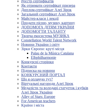
Реєстр сертифікатів
Як отримати сертифікат призера
Диплом-сертифікат Алеї Зірок
Загальний сертифікат Алеї Зірок
Майстер-класи і лекції
Продати пісню, музику, картину
ДОПОМОГА ДІТЯМ УКРАЇНИ
ДОПОМОГТИ ТАЛАНТУ
Творча екосистема МУЗИКА
Constellation World Talent Network
Новини України і світу
Зірки Європи: круті місця
Palau de la Música Catalana
Elbphilharmonie
Конкурсні сторінки
Контакти
Підписка на новини
КОНКУРСНИЙ ПОРТАЛ
Що я оплачую тут?
Віртуальні нагороди Алеї Зірок
Медалісти та володарі статуеток і кубків
Алеї Зірок України
Alley of Stars: Europe
For American teachers
Країни і міста