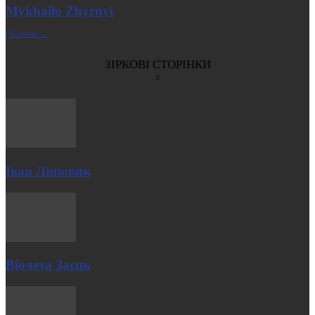
Mykhailo Zhyrnyi
| Більше →
ЗІРКОВІ СТОРІНКИ
Іван Липовик
Віолета Заєць