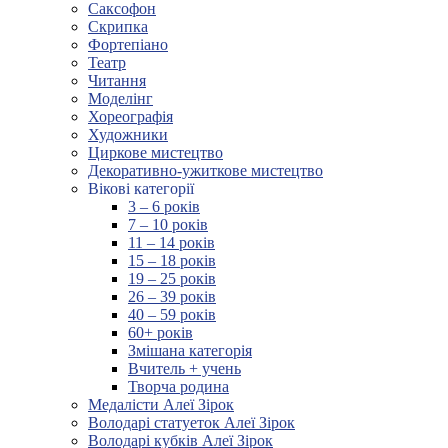
Саксофон
Скрипка
Фортепіано
Театр
Читання
Моделінг
Хореографія
Художники
Циркове мистецтво
Декоративно-ужиткове мистецтво
Вікові категорії
3 – 6 років
7 – 10 років
11 – 14 років
15 – 18 років
19 – 25 років
26 – 39 років
40 – 59 років
60+ років
Змішана категорія
Вчитель + учень
Творча родина
Медалісти Алеї Зірок
Володарі статуеток Алеї Зірок
Володарі кубків Алеї Зірок