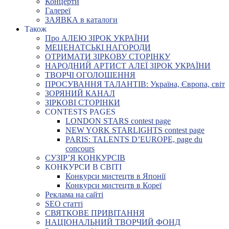
Концерти
Галереї
ЗАЯВКА в каталоги
Також
Про АЛЕЮ ЗІРОК УКРАЇНИ
МЕЦЕНАТСЬКІ НАГОРОДИ
ОТРИМАТИ ЗІРКОВУ СТОРІНКУ
НАРОДНИЙ АРТИСТ АЛЕЇ ЗІРОК УКРАЇНИ
ТВОРЧІ ОГОЛОШЕННЯ
ПРОСУВАННЯ ТАЛАНТІВ: Україна, Європа, світ
ЗОРЯНИЙ КАНАЛ
ЗІРКОВІ СТОРІНКИ
CONTESTS PAGES
LONDON STARS contest page
NEW YORK STARLIGHTS contest page
PARIS: TALENTS D’EUROPE, page du
concours
СУЗІР’Я КОНКУРСІВ
КОНКУРСИ В СВІТІ
Конкурси мистецтв в Японії
Конкурси мистецтв в Кореї
Реклама на сайті
SEO статті
СВЯТКОВЕ ПРИВІТАННЯ
НАЦІОНАЛЬНИЙ ТВОРЧИЙ ФОНД