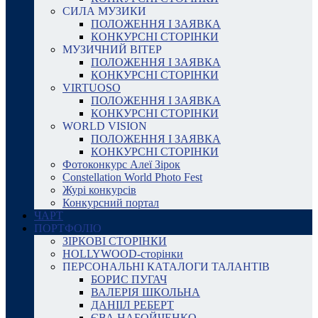
СИЛА МУЗИКИ
ПОЛОЖЕННЯ І ЗАЯВКА
КОНКУРСНІ СТОРІНКИ
МУЗИЧНИЙ ВІТЕР
ПОЛОЖЕННЯ І ЗАЯВКА
КОНКУРСНІ СТОРІНКИ
VIRTUOSO
ПОЛОЖЕННЯ І ЗАЯВКА
КОНКУРСНІ СТОРІНКИ
WORLD VISION
ПОЛОЖЕННЯ І ЗАЯВКА
КОНКУРСНІ СТОРІНКИ
Фотоконкурс Алеї Зірок
Constellation World Photo Fest
Журі конкурсів
Конкурсний портал
ЧАРТ
ПОРТФОЛІО
ЗІРКОВІ СТОРІНКИ
HOLLYWOOD-сторінки
ПЕРСОНАЛЬНІ КАТАЛОГИ ТАЛАНТІВ
БОРИС ПУГАЧ
ВАЛЕРІЯ ШКОЛЬНА
ДАНІІЛ РЕБЕРТ
ЄВА НАБОЙЧЕНКО