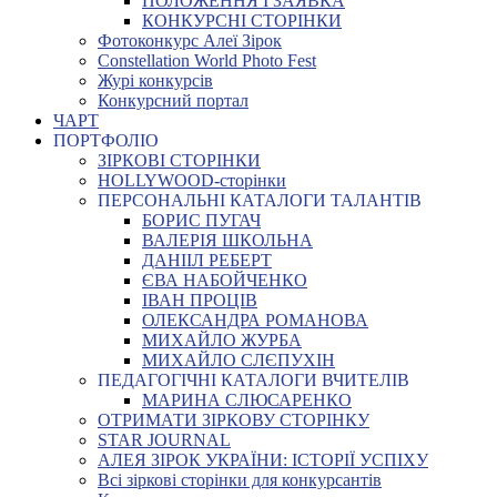
ПОЛОЖЕННЯ І ЗАЯВКА
КОНКУРСНІ СТОРІНКИ
Фотоконкурс Алеї Зірок
Constellation World Photo Fest
Журі конкурсів
Конкурсний портал
ЧАРТ
ПОРТФОЛІО
ЗІРКОВІ СТОРІНКИ
HOLLYWOOD-сторінки
ПЕРСОНАЛЬНІ КАТАЛОГИ ТАЛАНТІВ
БОРИС ПУГАЧ
ВАЛЕРІЯ ШКОЛЬНА
ДАНІІЛ РЕБЕРТ
ЄВА НАБОЙЧЕНКО
ІВАН ПРОЦІВ
ОЛЕКСАНДРА РОМАНОВА
МИХАЙЛО ЖУРБА
МИХАЙЛО СЛЄПУХІН
ПЕДАГОГІЧНІ КАТАЛОГИ ВЧИТЕЛІВ
МАРИНА СЛЮСАРЕНКО
ОТРИМАТИ ЗІРКОВУ СТОРІНКУ
STAR JOURNAL
АЛЕЯ ЗІРОК УКРАЇНИ: ІСТОРІЇ УСПІХУ
Всі зіркові сторінки для конкурсантів