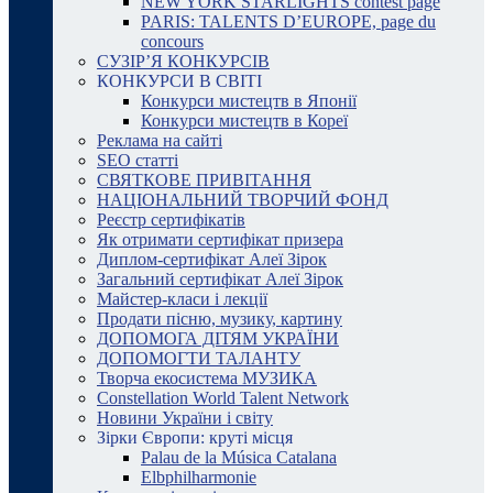
NEW YORK STARLIGHTS contest page
PARIS: TALENTS D’EUROPE, page du
concours
СУЗІР’Я КОНКУРСІВ
КОНКУРСИ В СВІТІ
Конкурси мистецтв в Японії
Конкурси мистецтв в Кореї
Реклама на сайті
SEO статті
СВЯТКОВЕ ПРИВІТАННЯ
НАЦІОНАЛЬНИЙ ТВОРЧИЙ ФОНД
Реєстр сертифікатів
Як отримати сертифікат призера
Диплом-сертифікат Алеї Зірок
Загальний сертифікат Алеї Зірок
Майстер-класи і лекції
Продати пісню, музику, картину
ДОПОМОГА ДІТЯМ УКРАЇНИ
ДОПОМОГТИ ТАЛАНТУ
Творча екосистема МУЗИКА
Constellation World Talent Network
Новини України і світу
Зірки Європи: круті місця
Palau de la Música Catalana
Elbphilharmonie