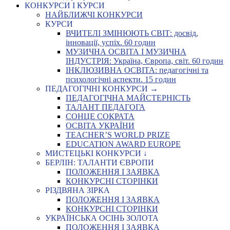
КОНКУРСИ І КУРСИ
НАЙБЛИЖЧІ КОНКУРСИ
КУРСИ
ВЧИТЕЛІ ЗМІНЮЮТЬ СВІТ: досвід,
інновації, успіх. 60 годин
МУЗИЧНА ОСВІТА І МУЗИЧНА
ІНДУСТРІЯ: Україна, Європа, світ. 60 годин
ІНКЛЮЗИВНА ОСВІТА: педагогічні та
психологічні аспекти. 15 годин
ПЕДАГОГІЧНІ КОНКУРСИ →
ПЕДАГОГІЧНА МАЙСТЕРНІСТЬ
ТАЛАНТ ПЕДАГОГА
СОНЦЕ СОКРАТА
ОСВІТА УКРАЇНИ
TEACHER’S WORLD PRIZE
EDUCATION AWARD EUROPE
МИСТЕЦЬКІ КОНКУРСИ ↓
БЕРЛІН: ТАЛАНТИ ЄВРОПИ
ПОЛОЖЕННЯ І ЗАЯВКА
КОНКУРСНІ СТОРІНКИ
РІЗДВЯНА ЗІРКА
ПОЛОЖЕННЯ І ЗАЯВКА
КОНКУРСНІ СТОРІНКИ
УКРАЇНСЬКА ОСІНЬ ЗОЛОТА
ПОЛОЖЕННЯ І ЗАЯВКА