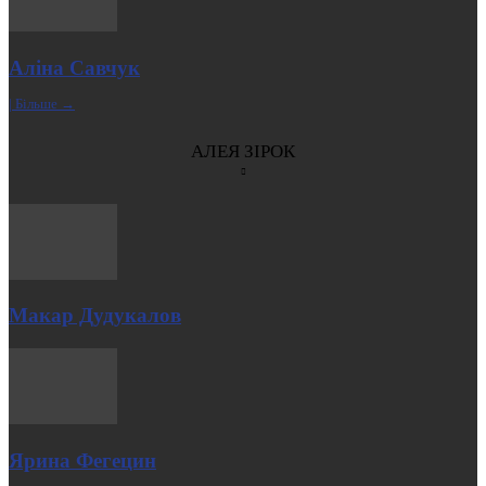
Аліна Савчук
| Більше →
АЛЕЯ ЗІРОК
Макар Дудукалов
Ярина Фегецин