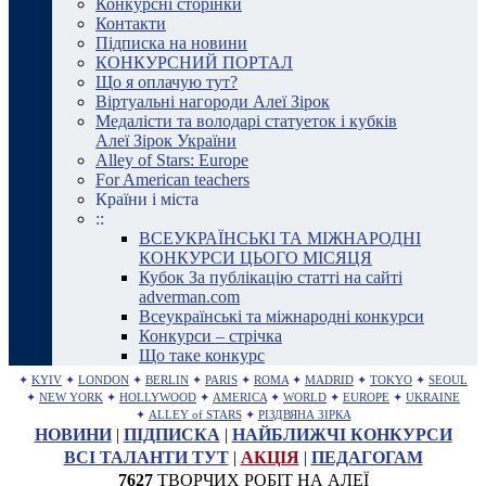
Конкурсні сторінки
Контакти
Підписка на новини
КОНКУРСНИЙ ПОРТАЛ
Що я оплачую тут?
Віртуальні нагороди Алеї Зірок
Медалісти та володарі статуеток і кубків
Алеї Зірок України
Alley of Stars: Europe
For American teachers
Країни і міста
::
ВСЕУКРАЇНСЬКІ ТА МІЖНАРОДНІ
КОНКУРСИ ЦЬОГО МІСЯЦЯ
Кубок За публікацію статті на сайті
adverman.com
Всеукраїнські та міжнародні конкурси
Конкурси – стрічка
Що таке конкурс
✦
KYIV
✦
LONDON
✦
BERLIN
✦
PARIS
✦
ROMA
✦
MADRID
✦
TOKYO
✦
SEOUL
✦
NEW YORK
✦
HOLLYWOOD
✦
AMERICA
✦
WORLD
✦
EUROPE
✦
UKRAINE
✦
ALLEY of STARS
✦
РІЗДВЯНА ЗІРКА
НОВИНИ
|
ПІДПИСКА
|
НАЙБЛИЖЧІ КОНКУРСИ
ВСІ ТАЛАНТИ ТУТ
|
АКЦІЯ
|
ПЕДАГОГАМ
7627
ТВОРЧИХ РОБІТ НА АЛЕЇ