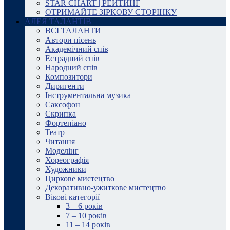
STAR CHART | РЕЙТИНГ
ОТРИМАЙТЕ ЗІРКОВУ СТОРІНКУ
АЛЕЯ ТАЛАНТІВ
ВСІ ТАЛАНТИ
Автори пісень
Академічний спів
Естрадний спів
Народний спів
Композитори
Диригенти
Інструментальна музика
Саксофон
Скрипка
Фортепіано
Театр
Читання
Моделінг
Хореографія
Художники
Циркове мистецтво
Декоративно-ужиткове мистецтво
Вікові категорії
3 – 6 років
7 – 10 років
11 – 14 років