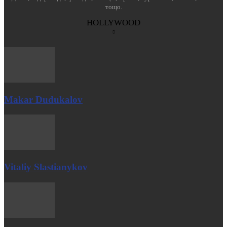
тощо.
HOLLYWOOD
Makar Dudukalov
Vitaliy Slastianykov