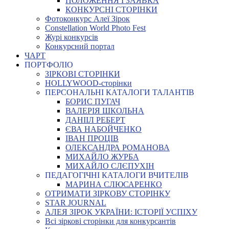
ПОЛОЖЕННЯ І ЗАЯВКА
КОНКУРСНІ СТОРІНКИ
Фотоконкурс Алеї Зірок
Constellation World Photo Fest
Журі конкурсів
Конкурсний портал
ЧАРТ
ПОРТФОЛІО
ЗІРКОВІ СТОРІНКИ
HOLLYWOOD-сторінки
ПЕРСОНАЛЬНІ КАТАЛОГИ ТАЛАНТІВ
БОРИС ПУГАЧ
ВАЛЕРІЯ ШКОЛЬНА
ДАНІІЛ РЕБЕРТ
ЄВА НАБОЙЧЕНКО
ІВАН ПРОЦІВ
ОЛЕКСАНДРА РОМАНОВА
МИХАЙЛО ЖУРБА
МИХАЙЛО СЛЄПУХІН
ПЕДАГОГІЧНІ КАТАЛОГИ ВЧИТЕЛІВ
МАРИНА СЛЮСАРЕНКО
ОТРИМАТИ ЗІРКОВУ СТОРІНКУ
STAR JOURNAL
АЛЕЯ ЗІРОК УКРАЇНИ: ІСТОРІЇ УСПІХУ
Всі зіркові сторінки для конкурсантів