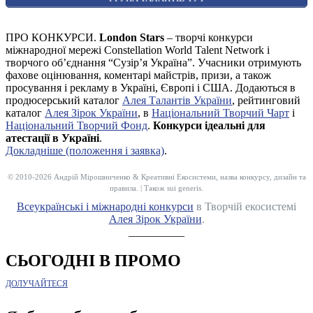
ПРО КОНКУРСИ.
London Stars
– творчі конкурси
міжнародної мережі Constellation World Talent Network і
творчого об’єднання “Сузір’я Україна”. Учасники отримують
фахове оцінювання, коментарі майстрів, призи, а також
просування і рекламу в Україні, Європі і США. Додаються в
продюсерський каталог
Алея Талантів України
, рейтинговий
каталог
Алея Зірок України
, в
Національний Творчий Чарт
і
Національний Творчий Фонд
.
Конкурси ідеальні для
атестації в Україні
.
Докладніше (положення і заявка)
.
© 2010-2026 Андрій Мірошниченко & Креативні Екосистеми, назва конкурсу, дизайн та
правила. | Також sui generis.
Всеукраїнські і міжнародні конкурси
в Творчій екосистемі
Алея Зірок України
.
__________
СЬОГОДНІ В ПРОМО
ДОЛУЧАЙТЕСЯ