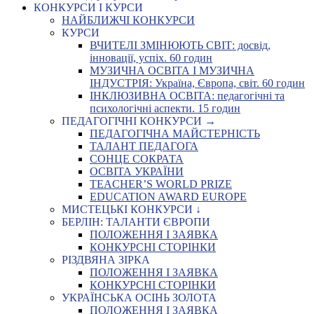
КОНКУРСИ І КУРСИ
НАЙБЛИЖЧІ КОНКУРСИ
КУРСИ
ВЧИТЕЛІ ЗМІНЮЮТЬ СВІТ: досвід,
інновації, успіх. 60 годин
МУЗИЧНА ОСВІТА І МУЗИЧНА
ІНДУСТРІЯ: Україна, Європа, світ. 60 годин
ІНКЛЮЗИВНА ОСВІТА: педагогічні та
психологічні аспекти. 15 годин
ПЕДАГОГІЧНІ КОНКУРСИ →
ПЕДАГОГІЧНА МАЙСТЕРНІСТЬ
ТАЛАНТ ПЕДАГОГА
СОНЦЕ СОКРАТА
ОСВІТА УКРАЇНИ
TEACHER’S WORLD PRIZE
EDUCATION AWARD EUROPE
МИСТЕЦЬКІ КОНКУРСИ ↓
БЕРЛІН: ТАЛАНТИ ЄВРОПИ
ПОЛОЖЕННЯ І ЗАЯВКА
КОНКУРСНІ СТОРІНКИ
РІЗДВЯНА ЗІРКА
ПОЛОЖЕННЯ І ЗАЯВКА
КОНКУРСНІ СТОРІНКИ
УКРАЇНСЬКА ОСІНЬ ЗОЛОТА
ПОЛОЖЕННЯ І ЗАЯВКА