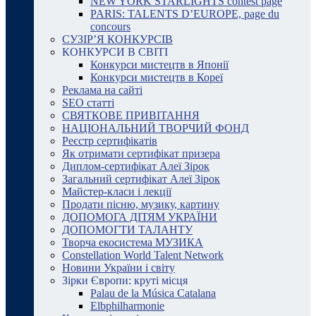
NEW YORK STARLIGHTS contest page
PARIS: TALENTS D’EUROPE, page du
concours
СУЗІР’Я КОНКУРСІВ
КОНКУРСИ В СВІТІ
Конкурси мистецтв в Японії
Конкурси мистецтв в Кореї
Реклама на сайті
SEO статті
СВЯТКОВЕ ПРИВІТАННЯ
НАЦІОНАЛЬНИЙ ТВОРЧИЙ ФОНД
Реєстр сертифікатів
Як отримати сертифікат призера
Диплом-сертифікат Алеї Зірок
Загальний сертифікат Алеї Зірок
Майстер-класи і лекції
Продати пісню, музику, картину
ДОПОМОГА ДІТЯМ УКРАЇНИ
ДОПОМОГТИ ТАЛАНТУ
Творча екосистема МУЗИКА
Constellation World Talent Network
Новини України і світу
Зірки Європи: круті місця
Palau de la Música Catalana
Elbphilharmonie