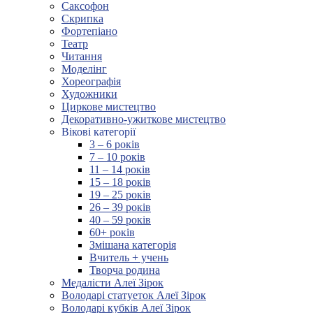
Саксофон
Скрипка
Фортепіано
Театр
Читання
Моделінг
Хореографія
Художники
Циркове мистецтво
Декоративно-ужиткове мистецтво
Вікові категорії
3 – 6 років
7 – 10 років
11 – 14 років
15 – 18 років
19 – 25 років
26 – 39 років
40 – 59 років
60+ років
Змішана категорія
Вчитель + учень
Творча родина
Медалісти Алеї Зірок
Володарі статуеток Алеї Зірок
Володарі кубків Алеї Зірок