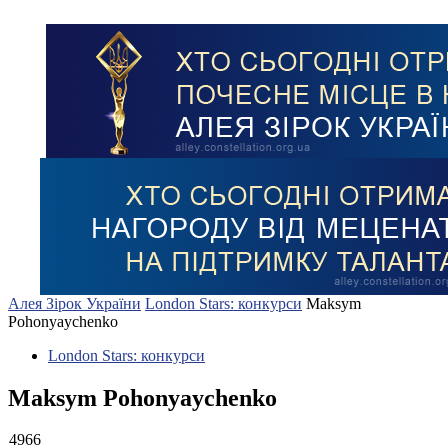
Алея Зірок України
London Stars: конкурси
Maksym
Pohonyaychenko
London Stars: конкурси
Maksym Pohonyaychenko
4966