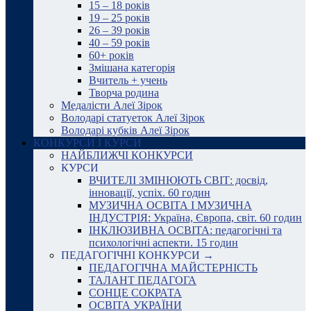
15 – 18 років
19 – 25 років
26 – 39 років
40 – 59 років
60+ років
Змішана категорія
Вчитель + учень
Творча родина
Медалісти Алеї Зірок
Володарі статуеток Алеї Зірок
Володарі кубків Алеї Зірок
КОНКУРСИ І КУРСИ
НАЙБЛИЖЧІ КОНКУРСИ
КУРСИ
ВЧИТЕЛІ ЗМІНЮЮТЬ СВІТ: досвід,
інновації, успіх. 60 годин
МУЗИЧНА ОСВІТА І МУЗИЧНА
ІНДУСТРІЯ: Україна, Європа, світ. 60 годин
ІНКЛЮЗИВНА ОСВІТА: педагогічні та
психологічні аспекти. 15 годин
ПЕДАГОГІЧНІ КОНКУРСИ →
ПЕДАГОГІЧНА МАЙСТЕРНІСТЬ
ТАЛАНТ ПЕДАГОГА
СОНЦЕ СОКРАТА
ОСВІТА УКРАЇНИ