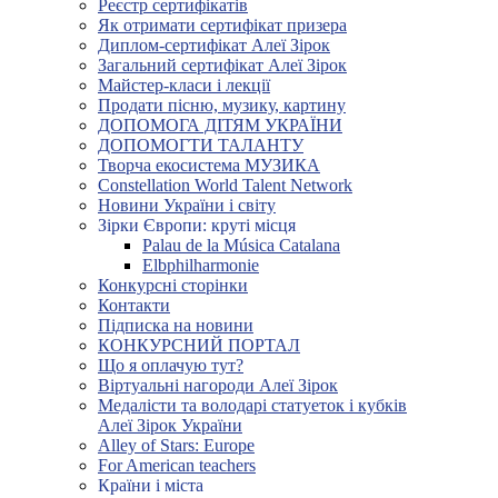
Реєстр сертифікатів
Як отримати сертифікат призера
Диплом-сертифікат Алеї Зірок
Загальний сертифікат Алеї Зірок
Майстер-класи і лекції
Продати пісню, музику, картину
ДОПОМОГА ДІТЯМ УКРАЇНИ
ДОПОМОГТИ ТАЛАНТУ
Творча екосистема МУЗИКА
Constellation World Talent Network
Новини України і світу
Зірки Європи: круті місця
Palau de la Música Catalana
Elbphilharmonie
Конкурсні сторінки
Контакти
Підписка на новини
КОНКУРСНИЙ ПОРТАЛ
Що я оплачую тут?
Віртуальні нагороди Алеї Зірок
Медалісти та володарі статуеток і кубків
Алеї Зірок України
Alley of Stars: Europe
For American teachers
Країни і міста