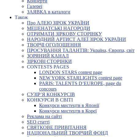
Концерти
Галереї
ЗАЯВКА в каталоги
Також
Про АЛЕЮ ЗІРОК УКРАЇНИ
МЕЦЕНАТСЬКІ НАГОРОДИ
ОТРИМАТИ ЗІРКОВУ СТОРІНКУ
НАРОДНИЙ АРТИСТ АЛЕЇ ЗІРОК УКРАЇНИ
ТВОРЧІ ОГОЛОШЕННЯ
ПРОСУВАННЯ ТАЛАНТІВ: Україна, Європа, світ
ЗОРЯНИЙ КАНАЛ
ЗІРКОВІ СТОРІНКИ
CONTESTS PAGES
LONDON STARS contest page
NEW YORK STARLIGHTS contest page
PARIS: TALENTS D’EUROPE, page du
concours
СУЗІР’Я КОНКУРСІВ
КОНКУРСИ В СВІТІ
Конкурси мистецтв в Японії
Конкурси мистецтв в Кореї
Реклама на сайті
SEO статті
СВЯТКОВЕ ПРИВІТАННЯ
НАЦІОНАЛЬНИЙ ТВОРЧИЙ ФОНД