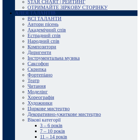
STAR CHART | РЕЙТИНГ
ОТРИМАЙТЕ ЗІРКОВУ СТОРІНКУ
АЛЕЯ ТАЛАНТІВ
ВСІ ТАЛАНТИ
Автори пісень
Академічний спів
Естрадний спів
Народний спів
Композитори
Диригенти
Інструментальна музика
Саксофон
Скрипка
Фортепіано
Театр
Читання
Моделінг
Хореографія
Художники
Циркове мистецтво
Декоративно-ужиткове мистецтво
Вікові категорії
3 – 6 років
7 – 10 років
11 – 14 років