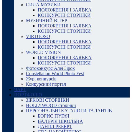
СИЛА МУЗИКИ
ПОЛОЖЕННЯ І ЗАЯВКА
КОНКУРСНІ СТОРІНКИ
МУЗИЧНИЙ ВІТЕР
ПОЛОЖЕННЯ І ЗАЯВКА
КОНКУРСНІ СТОРІНКИ
VIRTUOSO
ПОЛОЖЕННЯ І ЗАЯВКА
КОНКУРСНІ СТОРІНКИ
WORLD VISION
ПОЛОЖЕННЯ І ЗАЯВКА
КОНКУРСНІ СТОРІНКИ
Фотоконкурс Алеї Зірок
Constellation World Photo Fest
Журі конкурсів
Конкурсний портал
ЧАРТ
ПОРТФОЛІО
ЗІРКОВІ СТОРІНКИ
HOLLYWOOD-сторінки
ПЕРСОНАЛЬНІ КАТАЛОГИ ТАЛАНТІВ
БОРИС ПУГАЧ
ВАЛЕРІЯ ШКОЛЬНА
ДАНІІЛ РЕБЕРТ
ЄВА НАБОЙЧЕНКО