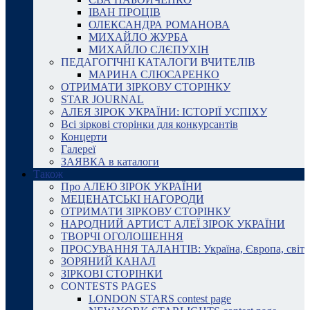
ІВАН ПРОЦІВ
ОЛЕКСАНДРА РОМАНОВА
МИХАЙЛО ЖУРБА
МИХАЙЛО СЛЄПУХІН
ПЕДАГОГІЧНІ КАТАЛОГИ ВЧИТЕЛІВ
МАРИНА СЛЮСАРЕНКО
ОТРИМАТИ ЗІРКОВУ СТОРІНКУ
STAR JOURNAL
АЛЕЯ ЗІРОК УКРАЇНИ: ІСТОРІЇ УСПІХУ
Всі зіркові сторінки для конкурсантів
Концерти
Галереї
ЗАЯВКА в каталоги
Також
Про АЛЕЮ ЗІРОК УКРАЇНИ
МЕЦЕНАТСЬКІ НАГОРОДИ
ОТРИМАТИ ЗІРКОВУ СТОРІНКУ
НАРОДНИЙ АРТИСТ АЛЕЇ ЗІРОК УКРАЇНИ
ТВОРЧІ ОГОЛОШЕННЯ
ПРОСУВАННЯ ТАЛАНТІВ: Україна, Європа, світ
ЗОРЯНИЙ КАНАЛ
ЗІРКОВІ СТОРІНКИ
CONTESTS PAGES
LONDON STARS contest page