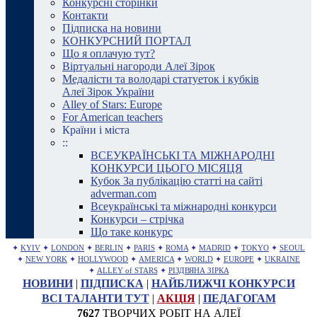
Конкурсні сторінки
Контакти
Підписка на новини
КОНКУРСНИЙ ПОРТАЛ
Що я оплачую тут?
Віртуальні нагороди Алеї Зірок
Медалісти та володарі статуеток і кубків
Алеї Зірок України
Alley of Stars: Europe
For American teachers
Країни і міста
::
ВСЕУКРАЇНСЬКІ ТА МІЖНАРОДНІ
КОНКУРСИ ЦЬОГО МІСЯЦЯ
Кубок За публікацію статті на сайті
adverman.com
Всеукраїнські та міжнародні конкурси
Конкурси – стрічка
Що таке конкурс
✦
KYIV
✦
LONDON
✦
BERLIN
✦
PARIS
✦
ROMA
✦
MADRID
✦
TOKYO
✦
SEOUL
✦
NEW YORK
✦
HOLLYWOOD
✦
AMERICA
✦
WORLD
✦
EUROPE
✦
UKRAINE
✦
ALLEY of STARS
✦
РІЗДВЯНА ЗІРКА
НОВИНИ
|
ПІДПИСКА
|
НАЙБЛИЖЧІ КОНКУРСИ
ВСІ ТАЛАНТИ ТУТ
|
АКЦІЯ
|
ПЕДАГОГАМ
7627
ТВОРЧИХ РОБІТ НА АЛЕЇ