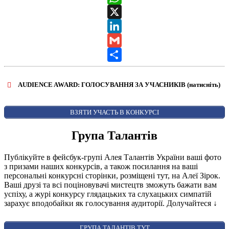
WhatsApp
X
LinkedIn
Gmail
Share
AUDIENCE AWARD: ГОЛОСУВАННЯ ЗА УЧАСНИКІВ (натисніть)
ВІДКРИТИ ФОРМУ ДЛЯ ГОЛОСУВАННЯ
AUDIENCE AWARD
ВЗЯТИ УЧАСТЬ В КОНКУРСІ
Група Талантів
Публікуйте в фейсбук-групі Алея Талантів України ваші фото
з призами наших конкурсів, а також посилання на ваші
персональні конкурсні сторінки, розміщені тут, на Алеї Зірок.
Ваші друзі та всі поціновувачі мистецтв зможуть бажати вам
успіху, а журі конкурсу глядацьких та слухацьких симпатій
зарахує вподобайки як голосування аудиторії. Долучайтеся
↓
ГРУПА ТАЛАНТІВ ТУТ