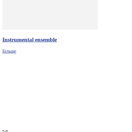
Іnstrumental ensemble
Більше
5/5