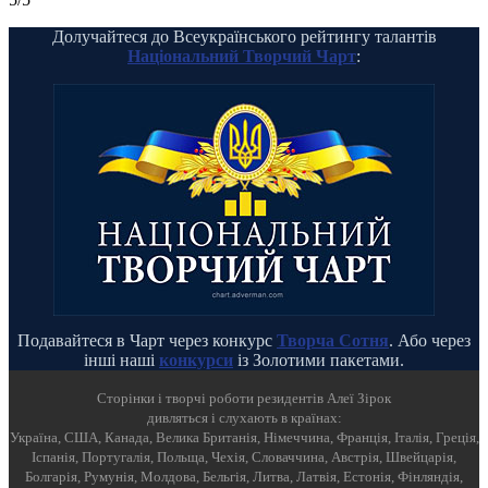
Долучайтеся до Всеукраїнського рейтингу талантів
Національний Творчий Чарт
:
Подавайтеся в Чарт через конкурс
Творча Сотня
. Або через
інші наші
конкурси
із Золотими пакетами.
Cторінки і творчі роботи резидентів Алеї Зірок
дивляться і слухають в країнах:
Україна, США, Канада, Велика Британія, Німеччина, Франція, Італія, Греція,
Іспанія, Португалія, Польща, Чехія, Словаччина, Австрія, Швейцарія,
Болгарія, Румунія, Молдова, Бельгія, Литва, Латвія, Естонія, Фінляндія,