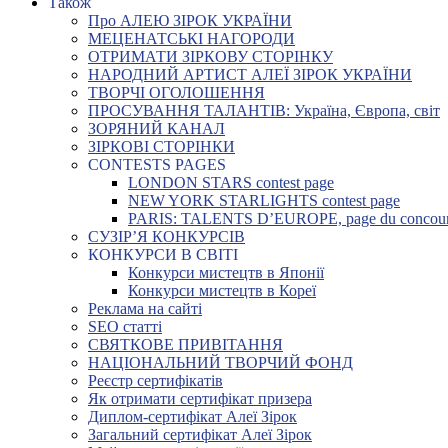
Також
Про АЛЕЮ ЗІРОК УКРАЇНИ
МЕЦЕНАТСЬКІ НАГОРОДИ
ОТРИМАТИ ЗІРКОВУ СТОРІНКУ
НАРОДНИЙ АРТИСТ АЛЕЇ ЗІРОК УКРАЇНИ
ТВОРЧІ ОГОЛОШЕННЯ
ПРОСУВАННЯ ТАЛАНТІВ: Україна, Європа, світ
ЗОРЯНИЙ КАНАЛ
ЗІРКОВІ СТОРІНКИ
CONTESTS PAGES
LONDON STARS contest page
NEW YORK STARLIGHTS contest page
PARIS: TALENTS D’EUROPE, page du concou
СУЗІР’Я КОНКУРСІВ
КОНКУРСИ В СВІТІ
Конкурси мистецтв в Японії
Конкурси мистецтв в Кореї
Реклама на сайті
SEO статті
СВЯТКОВЕ ПРИВІТАННЯ
НАЦІОНАЛЬНИЙ ТВОРЧИЙ ФОНД
Реєстр сертифікатів
Як отримати сертифікат призера
Диплом-сертифікат Алеї Зірок
Загальний сертифікат Алеї Зірок