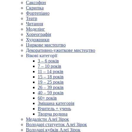
Саксофон
Скрипка
Фортепіано
Театр
Читання
Моделінг
Хореографія
Художники
Циркове мистецтво
Декоративно-ужиткове мистецтво
Вікові категорії
3 – 6 років
7 – 10 років
11 – 14 років
15 – 18 років
19 – 25 років
26 – 39 років
40 – 59 років
60+ років
Змішана категорія
Вчитель + учень
Творча родина
Медалісти Алеї Зірок
Володарі статуеток Алеї Зірок
Володарі кубків Алеї Зірок