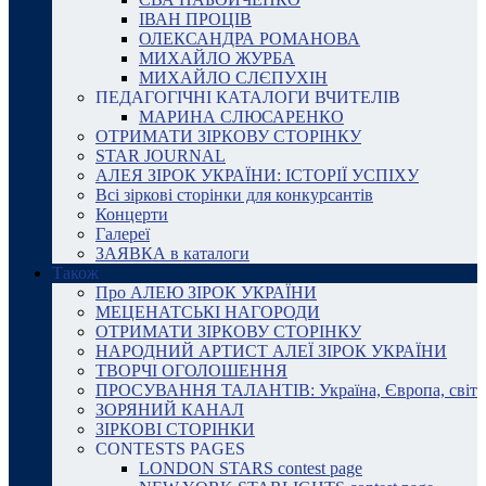
ІВАН ПРОЦІВ
ОЛЕКСАНДРА РОМАНОВА
МИХАЙЛО ЖУРБА
МИХАЙЛО СЛЄПУХІН
ПЕДАГОГІЧНІ КАТАЛОГИ ВЧИТЕЛІВ
МАРИНА СЛЮСАРЕНКО
ОТРИМАТИ ЗІРКОВУ СТОРІНКУ
STAR JOURNAL
АЛЕЯ ЗІРОК УКРАЇНИ: ІСТОРІЇ УСПІХУ
Всі зіркові сторінки для конкурсантів
Концерти
Галереї
ЗАЯВКА в каталоги
Також
Про АЛЕЮ ЗІРОК УКРАЇНИ
МЕЦЕНАТСЬКІ НАГОРОДИ
ОТРИМАТИ ЗІРКОВУ СТОРІНКУ
НАРОДНИЙ АРТИСТ АЛЕЇ ЗІРОК УКРАЇНИ
ТВОРЧІ ОГОЛОШЕННЯ
ПРОСУВАННЯ ТАЛАНТІВ: Україна, Європа, світ
ЗОРЯНИЙ КАНАЛ
ЗІРКОВІ СТОРІНКИ
CONTESTS PAGES
LONDON STARS contest page