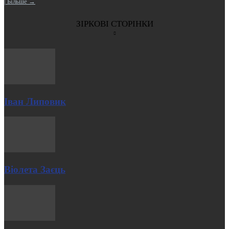
| Більше →
ЗІРКОВІ СТОРІНКИ
Іван Липовик
Віолета Заєць