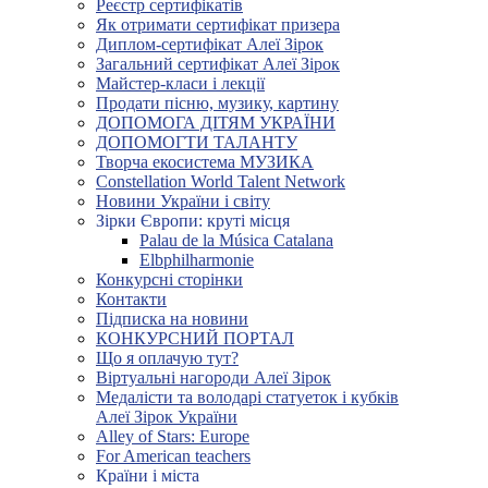
Реєстр сертифікатів
Як отримати сертифікат призера
Диплом-сертифікат Алеї Зірок
Загальний сертифікат Алеї Зірок
Майстер-класи і лекції
Продати пісню, музику, картину
ДОПОМОГА ДІТЯМ УКРАЇНИ
ДОПОМОГТИ ТАЛАНТУ
Творча екосистема МУЗИКА
Constellation World Talent Network
Новини України і світу
Зірки Європи: круті місця
Palau de la Música Catalana
Elbphilharmonie
Конкурсні сторінки
Контакти
Підписка на новини
КОНКУРСНИЙ ПОРТАЛ
Що я оплачую тут?
Віртуальні нагороди Алеї Зірок
Медалісти та володарі статуеток і кубків
Алеї Зірок України
Alley of Stars: Europe
For American teachers
Країни і міста