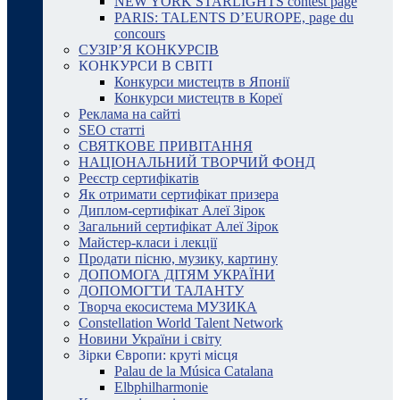
NEW YORK STARLIGHTS contest page
PARIS: TALENTS D’EUROPE, page du
concours
СУЗІР’Я КОНКУРСІВ
КОНКУРСИ В СВІТІ
Конкурси мистецтв в Японії
Конкурси мистецтв в Кореї
Реклама на сайті
SEO статті
СВЯТКОВЕ ПРИВІТАННЯ
НАЦІОНАЛЬНИЙ ТВОРЧИЙ ФОНД
Реєстр сертифікатів
Як отримати сертифікат призера
Диплом-сертифікат Алеї Зірок
Загальний сертифікат Алеї Зірок
Майстер-класи і лекції
Продати пісню, музику, картину
ДОПОМОГА ДІТЯМ УКРАЇНИ
ДОПОМОГТИ ТАЛАНТУ
Творча екосистема МУЗИКА
Constellation World Talent Network
Новини України і світу
Зірки Європи: круті місця
Palau de la Música Catalana
Elbphilharmonie