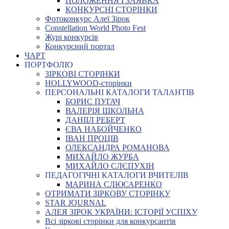
ПОЛОЖЕННЯ І ЗАЯВКА
КОНКУРСНІ СТОРІНКИ
Фотоконкурс Алеї Зірок
Constellation World Photo Fest
Журі конкурсів
Конкурсний портал
ЧАРТ
ПОРТФОЛІО
ЗІРКОВІ СТОРІНКИ
HOLLYWOOD-сторінки
ПЕРСОНАЛЬНІ КАТАЛОГИ ТАЛАНТІВ
БОРИС ПУГАЧ
ВАЛЕРІЯ ШКОЛЬНА
ДАНІІЛ РЕБЕРТ
ЄВА НАБОЙЧЕНКО
ІВАН ПРОЦІВ
ОЛЕКСАНДРА РОМАНОВА
МИХАЙЛО ЖУРБА
МИХАЙЛО СЛЄПУХІН
ПЕДАГОГІЧНІ КАТАЛОГИ ВЧИТЕЛІВ
МАРИНА СЛЮСАРЕНКО
ОТРИМАТИ ЗІРКОВУ СТОРІНКУ
STAR JOURNAL
АЛЕЯ ЗІРОК УКРАЇНИ: ІСТОРІЇ УСПІХУ
Всі зіркові сторінки для конкурсантів