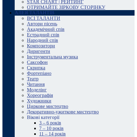
STAR CHART | РЕЙТИНГ
ОТРИМАЙТЕ ЗІРКОВУ СТОРІНКУ
АЛЕЯ ТАЛАНТІВ
ВСІ ТАЛАНТИ
Автори пісень
Академічний спів
Естрадний спів
Народний спів
Композитори
Диригенти
Інструментальна музика
Саксофон
Скрипка
Фортепіано
Театр
Читання
Моделінг
Хореографія
Художники
Циркове мистецтво
Декоративно-ужиткове мистецтво
Вікові категорії
3 – 6 років
7 – 10 років
11 – 14 років