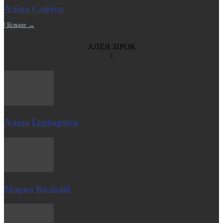
Аліна Савчук
| Більше →
АЛЕЯ ЗІРОК
Аліна Гарбарчук
Марко Колодій