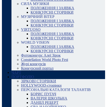
СИЛА МУЗИКИ
ПОЛОЖЕННЯ І ЗАЯВКА
КОНКУРСНІ СТОРІНКИ
МУЗИЧНИЙ ВІТЕР
ПОЛОЖЕННЯ І ЗАЯВКА
КОНКУРСНІ СТОРІНКИ
VIRTUOSO
ПОЛОЖЕННЯ І ЗАЯВКА
КОНКУРСНІ СТОРІНКИ
WORLD VISION
ПОЛОЖЕННЯ І ЗАЯВКА
КОНКУРСНІ СТОРІНКИ
Фотоконкурс Алеї Зірок
Constellation World Photo Fest
Журі конкурсів
Конкурсний портал
ЧАРТ
ПОРТФОЛІО
ЗІРКОВІ СТОРІНКИ
HOLLYWOOD-сторінки
ПЕРСОНАЛЬНІ КАТАЛОГИ ТАЛАНТІВ
БОРИС ПУГАЧ
ВАЛЕРІЯ ШКОЛЬНА
ДАНІІЛ РЕБЕРТ
ЄВА НАБОЙЧЕНКО