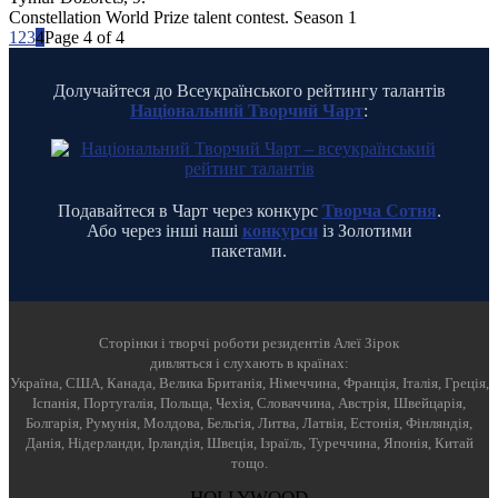
Constellation World Prize talent contest. Season 1
1
2
3
4
Page 4 of 4
Долучайтеся до Всеукраїнського рейтингу талантів
Національний Творчий Чарт
:
Подавайтеся в Чарт через конкурс
Творча Сотня
.
Або через інші наші
конкурси
із Золотими
пакетами.
Cторінки і творчі роботи резидентів Алеї Зірок
дивляться і слухають в країнах:
Україна, США, Канада, Велика Британія, Німеччина, Франція, Італія, Греція,
Іспанія, Португалія, Польща, Чехія, Словаччина, Австрія, Швейцарія,
Болгарія, Румунія, Молдова, Бельгія, Литва, Латвія, Естонія, Фінляндія,
Данія, Нідерланди, Ірландія, Швеція, Ізраїль, Туреччина, Японія, Китай
тощо.
HOLLYWOOD