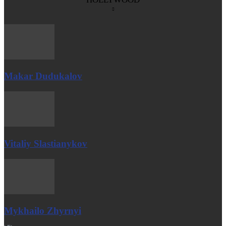
Makar Dudukalov
Vitaliy Slastianykov
Mykhailo Zhyrnyi