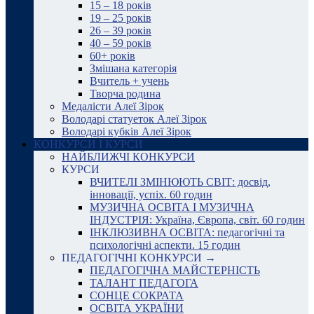
15 – 18 років
19 – 25 років
26 – 39 років
40 – 59 років
60+ років
Змішана категорія
Вчитель + учень
Творча родина
Медалісти Алеї Зірок
Володарі статуеток Алеї Зірок
Володарі кубків Алеї Зірок
КОНКУРСИ І КУРСИ
НАЙБЛИЖЧІ КОНКУРСИ
КУРСИ
ВЧИТЕЛІ ЗМІНЮЮТЬ СВІТ: досвід,
інновації, успіх. 60 годин
МУЗИЧНА ОСВІТА І МУЗИЧНА
ІНДУСТРІЯ: Україна, Європа, світ. 60 годин
ІНКЛЮЗИВНА ОСВІТА: педагогічні та
психологічні аспекти. 15 годин
ПЕДАГОГІЧНІ КОНКУРСИ →
ПЕДАГОГІЧНА МАЙСТЕРНІСТЬ
ТАЛАНТ ПЕДАГОГА
СОНЦЕ СОКРАТА
ОСВІТА УКРАЇНИ