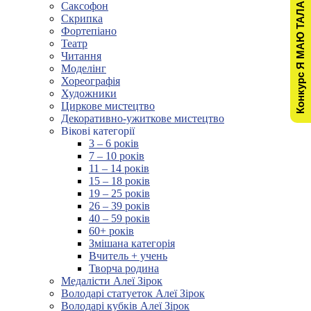
Конкурс Я МАЮ ТАЛАНТ!
Саксофон
Скрипка
Фортепіано
Театр
Читання
Моделінг
Хореографія
Художники
Циркове мистецтво
Декоративно-ужиткове мистецтво
Вікові категорії
3 – 6 років
7 – 10 років
11 – 14 років
15 – 18 років
19 – 25 років
26 – 39 років
40 – 59 років
60+ років
Змішана категорія
Вчитель + учень
Творча родина
Медалісти Алеї Зірок
Володарі статуеток Алеї Зірок
Володарі кубків Алеї Зірок