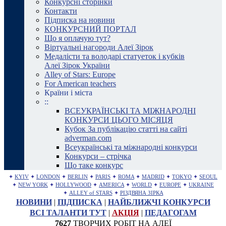
Конкурсні сторінки
Контакти
Підписка на новини
КОНКУРСНИЙ ПОРТАЛ
Що я оплачую тут?
Віртуальні нагороди Алеї Зірок
Медалісти та володарі статуеток і кубків
Алеї Зірок України
Alley of Stars: Europe
For American teachers
Країни і міста
::
ВСЕУКРАЇНСЬКІ ТА МІЖНАРОДНІ
КОНКУРСИ ЦЬОГО МІСЯЦЯ
Кубок За публікацію статті на сайті
adverman.com
Всеукраїнські та міжнародні конкурси
Конкурси – стрічка
Що таке конкурс
✦
KYIV
✦
LONDON
✦
BERLIN
✦
PARIS
✦
ROMA
✦
MADRID
✦
TOKYO
✦
SEOUL
✦
NEW YORK
✦
HOLLYWOOD
✦
AMERICA
✦
WORLD
✦
EUROPE
✦
UKRAINE
✦
ALLEY of STARS
✦
РІЗДВЯНА ЗІРКА
НОВИНИ
|
ПІДПИСКА
|
НАЙБЛИЖЧІ КОНКУРСИ
ВСІ ТАЛАНТИ ТУТ
|
АКЦІЯ
|
ПЕДАГОГАМ
7627
ТВОРЧИХ РОБІТ НА АЛЕЇ