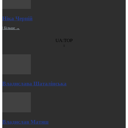
Ніка Черній
| Більше →
UA:TOP
Владислава Шаталінська
Владислав Матяш