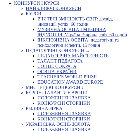
КОНКУРСИ І КУРСИ
НАЙБЛИЖЧІ КОНКУРСИ
КУРСИ
ВЧИТЕЛІ ЗМІНЮЮТЬ СВІТ: досвід,
інновації, успіх. 60 годин
МУЗИЧНА ОСВІТА І МУЗИЧНА
ІНДУСТРІЯ: Україна, Європа, світ. 60 годин
ІНКЛЮЗИВНА ОСВІТА: педагогічні та
психологічні аспекти. 15 годин
ПЕДАГОГІЧНІ КОНКУРСИ →
ПЕДАГОГІЧНА МАЙСТЕРНІСТЬ
ТАЛАНТ ПЕДАГОГА
СОНЦЕ СОКРАТА
ОСВІТА УКРАЇНИ
TEACHER’S WORLD PRIZE
EDUCATION AWARD EUROPE
МИСТЕЦЬКІ КОНКУРСИ ↓
БЕРЛІН: ТАЛАНТИ ЄВРОПИ
ПОЛОЖЕННЯ І ЗАЯВКА
КОНКУРСНІ СТОРІНКИ
РІЗДВЯНА ЗІРКА
ПОЛОЖЕННЯ І ЗАЯВКА
КОНКУРСНІ СТОРІНКИ
УКРАЇНСЬКА ОСІНЬ ЗОЛОТА
ПОЛОЖЕННЯ І ЗАЯВКА