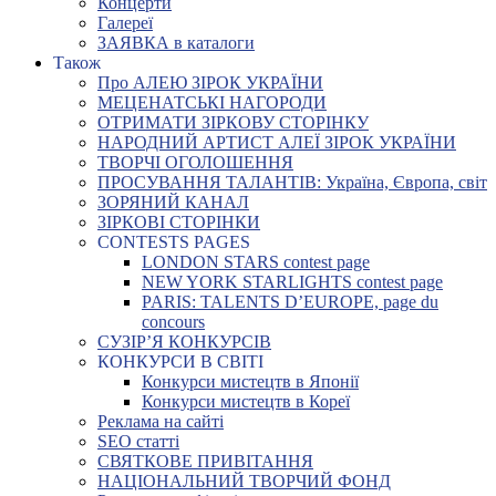
Концерти
Галереї
ЗАЯВКА в каталоги
Також
Про АЛЕЮ ЗІРОК УКРАЇНИ
МЕЦЕНАТСЬКІ НАГОРОДИ
ОТРИМАТИ ЗІРКОВУ СТОРІНКУ
НАРОДНИЙ АРТИСТ АЛЕЇ ЗІРОК УКРАЇНИ
ТВОРЧІ ОГОЛОШЕННЯ
ПРОСУВАННЯ ТАЛАНТІВ: Україна, Європа, світ
ЗОРЯНИЙ КАНАЛ
ЗІРКОВІ СТОРІНКИ
CONTESTS PAGES
LONDON STARS contest page
NEW YORK STARLIGHTS contest page
PARIS: TALENTS D’EUROPE, page du
concours
СУЗІР’Я КОНКУРСІВ
КОНКУРСИ В СВІТІ
Конкурси мистецтв в Японії
Конкурси мистецтв в Кореї
Реклама на сайті
SEO статті
СВЯТКОВЕ ПРИВІТАННЯ
НАЦІОНАЛЬНИЙ ТВОРЧИЙ ФОНД