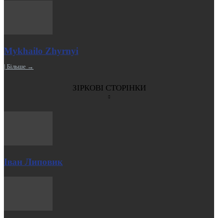
Mykhailo Zhyrnyi
| Більше →
ЗІРКОВІ СТОРІНКИ
Іван Липовик