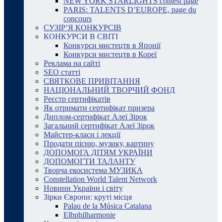
NEW YORK STARLIGHTS contest page
PARIS: TALENTS D’EUROPE, page du
concours
СУЗІР’Я КОНКУРСІВ
КОНКУРСИ В СВІТІ
Конкурси мистецтв в Японії
Конкурси мистецтв в Кореї
Реклама на сайті
SEO статті
СВЯТКОВЕ ПРИВІТАННЯ
НАЦІОНАЛЬНИЙ ТВОРЧИЙ ФОНД
Реєстр сертифікатів
Як отримати сертифікат призера
Диплом-сертифікат Алеї Зірок
Загальний сертифікат Алеї Зірок
Майстер-класи і лекції
Продати пісню, музику, картину
ДОПОМОГА ДІТЯМ УКРАЇНИ
ДОПОМОГТИ ТАЛАНТУ
Творча екосистема МУЗИКА
Constellation World Talent Network
Новини України і світу
Зірки Європи: круті місця
Palau de la Música Catalana
Elbphilharmonie