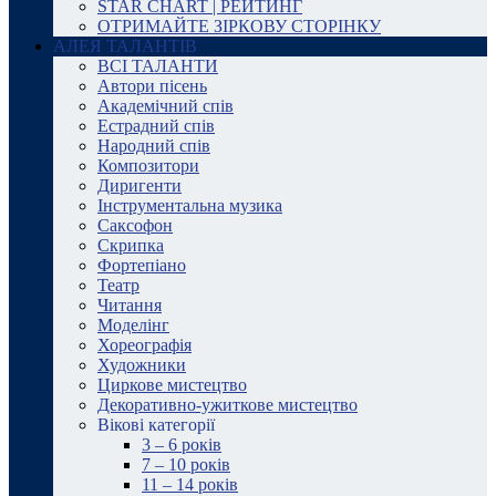
STAR CHART | РЕЙТИНГ
ОТРИМАЙТЕ ЗІРКОВУ СТОРІНКУ
АЛЕЯ ТАЛАНТІВ
ВСІ ТАЛАНТИ
Автори пісень
Академічний спів
Естрадний спів
Народний спів
Композитори
Диригенти
Інструментальна музика
Саксофон
Скрипка
Фортепіано
Театр
Читання
Моделінг
Хореографія
Художники
Циркове мистецтво
Декоративно-ужиткове мистецтво
Вікові категорії
3 – 6 років
7 – 10 років
11 – 14 років