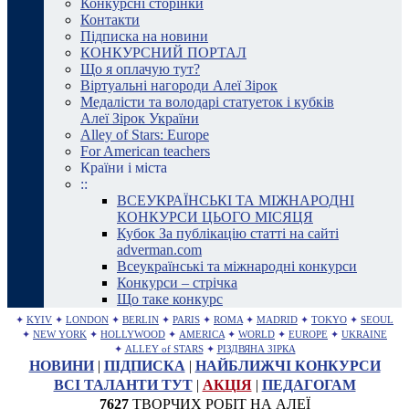
Конкурсні сторінки
Контакти
Підписка на новини
КОНКУРСНИЙ ПОРТАЛ
Що я оплачую тут?
Віртуальні нагороди Алеї Зірок
Медалісти та володарі статуеток і кубків
Алеї Зірок України
Alley of Stars: Europe
For American teachers
Країни і міста
::
ВСЕУКРАЇНСЬКІ ТА МІЖНАРОДНІ
КОНКУРСИ ЦЬОГО МІСЯЦЯ
Кубок За публікацію статті на сайті
adverman.com
Всеукраїнські та міжнародні конкурси
Конкурси – стрічка
Що таке конкурс
✦
KYIV
✦
LONDON
✦
BERLIN
✦
PARIS
✦
ROMA
✦
MADRID
✦
TOKYO
✦
SEOUL
✦
NEW YORK
✦
HOLLYWOOD
✦
AMERICA
✦
WORLD
✦
EUROPE
✦
UKRAINE
✦
ALLEY of STARS
✦
РІЗДВЯНА ЗІРКА
НОВИНИ
|
ПІДПИСКА
|
НАЙБЛИЖЧІ КОНКУРСИ
ВСІ ТАЛАНТИ ТУТ
|
АКЦІЯ
|
ПЕДАГОГАМ
7627
ТВОРЧИХ РОБІТ НА АЛЕЇ