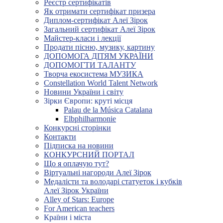
Реєстр сертифікатів
Як отримати сертифікат призера
Диплом-сертифікат Алеї Зірок
Загальний сертифікат Алеї Зірок
Майстер-класи і лекції
Продати пісню, музику, картину
ДОПОМОГА ДІТЯМ УКРАЇНИ
ДОПОМОГТИ ТАЛАНТУ
Творча екосистема МУЗИКА
Constellation World Talent Network
Новини України і світу
Зірки Європи: круті місця
Palau de la Música Catalana
Elbphilharmonie
Конкурсні сторінки
Контакти
Підписка на новини
КОНКУРСНИЙ ПОРТАЛ
Що я оплачую тут?
Віртуальні нагороди Алеї Зірок
Медалісти та володарі статуеток і кубків
Алеї Зірок України
Alley of Stars: Europe
For American teachers
Країни і міста