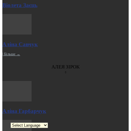
Віолета Заєць
Аліна Савчук
| Більше →
АЛЕЯ ЗІРОК
Аліна Гарбарчук