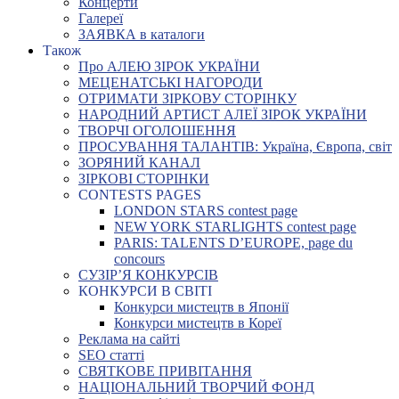
Концерти
Галереї
ЗАЯВКА в каталоги
Також
Про АЛЕЮ ЗІРОК УКРАЇНИ
МЕЦЕНАТСЬКІ НАГОРОДИ
ОТРИМАТИ ЗІРКОВУ СТОРІНКУ
НАРОДНИЙ АРТИСТ АЛЕЇ ЗІРОК УКРАЇНИ
ТВОРЧІ ОГОЛОШЕННЯ
ПРОСУВАННЯ ТАЛАНТІВ: Україна, Європа, світ
ЗОРЯНИЙ КАНАЛ
ЗІРКОВІ СТОРІНКИ
CONTESTS PAGES
LONDON STARS contest page
NEW YORK STARLIGHTS contest page
PARIS: TALENTS D’EUROPE, page du
concours
СУЗІР’Я КОНКУРСІВ
КОНКУРСИ В СВІТІ
Конкурси мистецтв в Японії
Конкурси мистецтв в Кореї
Реклама на сайті
SEO статті
СВЯТКОВЕ ПРИВІТАННЯ
НАЦІОНАЛЬНИЙ ТВОРЧИЙ ФОНД