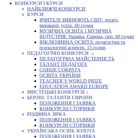
КОНКУРСИ І КУРСИ
НАЙБЛИЖЧІ КОНКУРСИ
КУРСИ
ВЧИТЕЛІ ЗМІНЮЮТЬ СВІТ: досвід,
інновації, успіх. 60 годин
МУЗИЧНА ОСВІТА І МУЗИЧНА
ІНДУСТРІЯ: Україна, Європа, світ. 60 годин
ІНКЛЮЗИВНА ОСВІТА: педагогічні та
психологічні аспекти. 15 годин
ПЕДАГОГІЧНІ КОНКУРСИ →
ПЕДАГОГІЧНА МАЙСТЕРНІСТЬ
ТАЛАНТ ПЕДАГОГА
СОНЦЕ СОКРАТА
ОСВІТА УКРАЇНИ
TEACHER’S WORLD PRIZE
EDUCATION AWARD EUROPE
МИСТЕЦЬКІ КОНКУРСИ ↓
БЕРЛІН: ТАЛАНТИ ЄВРОПИ
ПОЛОЖЕННЯ І ЗАЯВКА
КОНКУРСНІ СТОРІНКИ
РІЗДВЯНА ЗІРКА
ПОЛОЖЕННЯ І ЗАЯВКА
КОНКУРСНІ СТОРІНКИ
УКРАЇНСЬКА ОСІНЬ ЗОЛОТА
ПОЛОЖЕННЯ І ЗАЯВКА