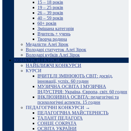
15 – 18 років
19 – 25 років
26 – 39 років
40 – 59 років
60+ років
Змішана категорія
Вчитель + учень
Творча родина
Медалісти Алеї Зірок
Володарі статуеток Алеї Зірок
Володарі кубків Алеї Зірок
КОНКУРСИ І КУРСИ
НАЙБЛИЖЧІ КОНКУРСИ
КУРСИ
ВЧИТЕЛІ ЗМІНЮЮТЬ СВІТ: досвід,
інновації, успіх. 60 годин
МУЗИЧНА ОСВІТА І МУЗИЧНА
ІНДУСТРІЯ: Україна, Європа, світ. 60 годин
ІНКЛЮЗИВНА ОСВІТА: педагогічні та
психологічні аспекти. 15 годин
ПЕДАГОГІЧНІ КОНКУРСИ →
ПЕДАГОГІЧНА МАЙСТЕРНІСТЬ
ТАЛАНТ ПЕДАГОГА
СОНЦЕ СОКРАТА
ОСВІТА УКРАЇНИ