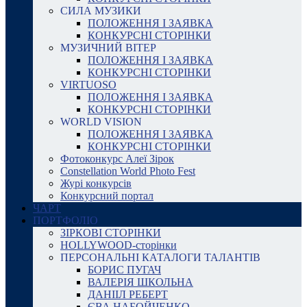
СИЛА МУЗИКИ
ПОЛОЖЕННЯ І ЗАЯВКА
КОНКУРСНІ СТОРІНКИ
МУЗИЧНИЙ ВІТЕР
ПОЛОЖЕННЯ І ЗАЯВКА
КОНКУРСНІ СТОРІНКИ
VIRTUOSO
ПОЛОЖЕННЯ І ЗАЯВКА
КОНКУРСНІ СТОРІНКИ
WORLD VISION
ПОЛОЖЕННЯ І ЗАЯВКА
КОНКУРСНІ СТОРІНКИ
Фотоконкурс Алеї Зірок
Constellation World Photo Fest
Журі конкурсів
Конкурсний портал
ЧАРТ
ПОРТФОЛІО
ЗІРКОВІ СТОРІНКИ
HOLLYWOOD-сторінки
ПЕРСОНАЛЬНІ КАТАЛОГИ ТАЛАНТІВ
БОРИС ПУГАЧ
ВАЛЕРІЯ ШКОЛЬНА
ДАНІІЛ РЕБЕРТ
ЄВА НАБОЙЧЕНКО