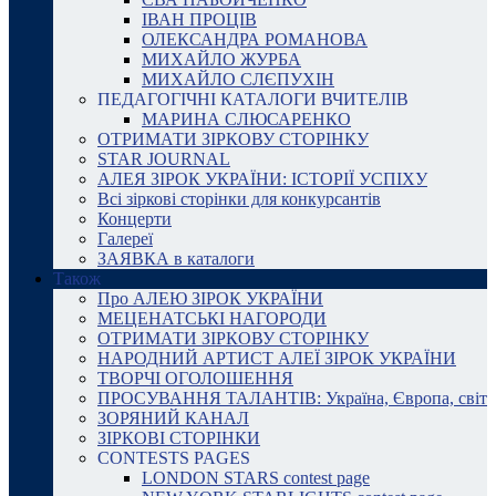
ІВАН ПРОЦІВ
ОЛЕКСАНДРА РОМАНОВА
МИХАЙЛО ЖУРБА
МИХАЙЛО СЛЄПУХІН
ПЕДАГОГІЧНІ КАТАЛОГИ ВЧИТЕЛІВ
МАРИНА СЛЮСАРЕНКО
ОТРИМАТИ ЗІРКОВУ СТОРІНКУ
STAR JOURNAL
АЛЕЯ ЗІРОК УКРАЇНИ: ІСТОРІЇ УСПІХУ
Всі зіркові сторінки для конкурсантів
Концерти
Галереї
ЗАЯВКА в каталоги
Також
Про АЛЕЮ ЗІРОК УКРАЇНИ
МЕЦЕНАТСЬКІ НАГОРОДИ
ОТРИМАТИ ЗІРКОВУ СТОРІНКУ
НАРОДНИЙ АРТИСТ АЛЕЇ ЗІРОК УКРАЇНИ
ТВОРЧІ ОГОЛОШЕННЯ
ПРОСУВАННЯ ТАЛАНТІВ: Україна, Європа, світ
ЗОРЯНИЙ КАНАЛ
ЗІРКОВІ СТОРІНКИ
CONTESTS PAGES
LONDON STARS contest page