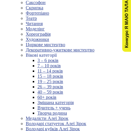
Конкурс Я МАЮ ТАЛАНТ!
Саксофон
Скрипка
Фортепіано
Театр
Читання
Моделінг
Хореографія
Художники
Циркове мистецтво
Декоративно-ужиткове мистецтво
Вікові категорії
3 – 6 років
7 – 10 років
11 – 14 років
15 – 18 років
19 – 25 років
26 – 39 років
40 – 59 років
60+ років
Змішана категорія
Вчитель + учень
Творча родина
Медалісти Алеї Зірок
Володарі статуеток Алеї Зірок
Володарі кубків Алеї Зірок