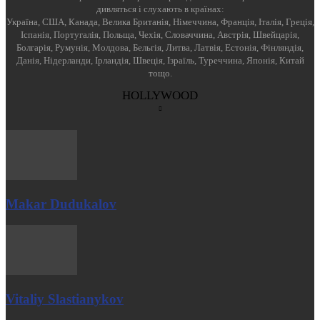
дивляться і слухають в країнах:
Україна, США, Канада, Велика Британія, Німеччина, Франція, Італія, Греція,
Іспанія, Португалія, Польща, Чехія, Словаччина, Австрія, Швейцарія,
Болгарія, Румунія, Молдова, Бельгія, Литва, Латвія, Естонія, Фінляндія,
Данія, Нідерланди, Ірландія, Швеція, Ізраїль, Туреччина, Японія, Китай
тощо.
HOLLYWOOD
Makar Dudukalov
Vitaliy Slastianykov