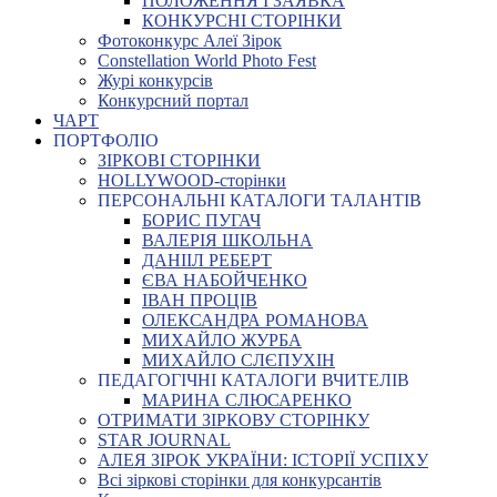
ПОЛОЖЕННЯ І ЗАЯВКА
КОНКУРСНІ СТОРІНКИ
Фотоконкурс Алеї Зірок
Constellation World Photo Fest
Журі конкурсів
Конкурсний портал
ЧАРТ
ПОРТФОЛІО
ЗІРКОВІ СТОРІНКИ
HOLLYWOOD-сторінки
ПЕРСОНАЛЬНІ КАТАЛОГИ ТАЛАНТІВ
БОРИС ПУГАЧ
ВАЛЕРІЯ ШКОЛЬНА
ДАНІІЛ РЕБЕРТ
ЄВА НАБОЙЧЕНКО
ІВАН ПРОЦІВ
ОЛЕКСАНДРА РОМАНОВА
МИХАЙЛО ЖУРБА
МИХАЙЛО СЛЄПУХІН
ПЕДАГОГІЧНІ КАТАЛОГИ ВЧИТЕЛІВ
МАРИНА СЛЮСАРЕНКО
ОТРИМАТИ ЗІРКОВУ СТОРІНКУ
STAR JOURNAL
АЛЕЯ ЗІРОК УКРАЇНИ: ІСТОРІЇ УСПІХУ
Всі зіркові сторінки для конкурсантів