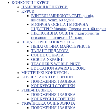
КОНКУРСИ І КУРСИ
НАЙБЛИЖЧІ КОНКУРСИ
КУРСИ
ВЧИТЕЛІ ЗМІНЮЮТЬ СВІТ: досвід,
інновації, успіх. 60 годин
МУЗИЧНА ОСВІТА І МУЗИЧНА
ІНДУСТРІЯ: Україна, Європа, світ. 60 годин
ІНКЛЮЗИВНА ОСВІТА: педагогічні та
психологічні аспекти. 15 годин
ПЕДАГОГІЧНІ КОНКУРСИ →
ПЕДАГОГІЧНА МАЙСТЕРНІСТЬ
ТАЛАНТ ПЕДАГОГА
СОНЦЕ СОКРАТА
ОСВІТА УКРАЇНИ
TEACHER’S WORLD PRIZE
EDUCATION AWARD EUROPE
МИСТЕЦЬКІ КОНКУРСИ ↓
БЕРЛІН: ТАЛАНТИ ЄВРОПИ
ПОЛОЖЕННЯ І ЗАЯВКА
КОНКУРСНІ СТОРІНКИ
РІЗДВЯНА ЗІРКА
ПОЛОЖЕННЯ І ЗАЯВКА
КОНКУРСНІ СТОРІНКИ
УКРАЇНСЬКА ОСІНЬ ЗОЛОТА
ПОЛОЖЕННЯ І ЗАЯВКА