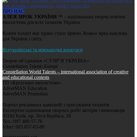
ПРО НАС
АЛЕЯ ЗІРОК УКРАЇНИ
™ – національна творча освітня
екосистема для всіх талантів України
Кожен талант має право стати зіркою. Кожна зірка важлива
для України і світу.
Всеукраїнські та міжнародні конкурси
Творче об’єднання «СУЗІР’Я УКРАЇНА»
Constellation Talents Europe
Constellation World Talents – international association of creative
and educational contests
ГО «Креативні екосистеми»
AdverMAN Education
AdverMAN Promotion
Портал рекламних кампаній з просування талантів
Експертне оцінювання творчих робіт авторів і виконавців
03162 Київ, пр. Леся Курбаса, 18
Тел.: 097 489-57-78
Viber: 093 857-03-88