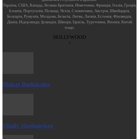
Україна, США, Канада, Велика Британія, Німеччина, Франція, Італія, Греція,
Іспанія, Португалія, Польща, Чехія, Словаччина, Австрія, Швейцарія,
Болгарія, Румунія, Молдова, Бельгія, Литва, Латвія, Естонія, Фінляндія,
Данія, Нідерланди, Ірландія, Швеція, Ізраїль, Туреччина, Японія, Китай
тощо.
HOLLYWOOD
Makar Dudukalov
Vitaliy Slastianykov