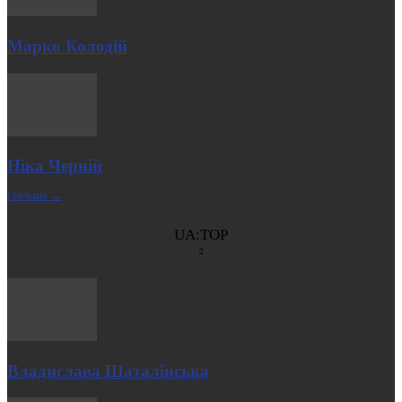
Марко Колодій
Ніка Черній
| Більше →
UA:TOP
Владислава Шаталінська