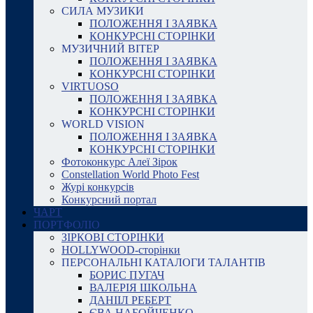
СИЛА МУЗИКИ
ПОЛОЖЕННЯ І ЗАЯВКА
КОНКУРСНІ СТОРІНКИ
МУЗИЧНИЙ ВІТЕР
ПОЛОЖЕННЯ І ЗАЯВКА
КОНКУРСНІ СТОРІНКИ
VIRTUOSO
ПОЛОЖЕННЯ І ЗАЯВКА
КОНКУРСНІ СТОРІНКИ
WORLD VISION
ПОЛОЖЕННЯ І ЗАЯВКА
КОНКУРСНІ СТОРІНКИ
Фотоконкурс Алеї Зірок
Constellation World Photo Fest
Журі конкурсів
Конкурсний портал
ЧАРТ
ПОРТФОЛІО
ЗІРКОВІ СТОРІНКИ
HOLLYWOOD-сторінки
ПЕРСОНАЛЬНІ КАТАЛОГИ ТАЛАНТІВ
БОРИС ПУГАЧ
ВАЛЕРІЯ ШКОЛЬНА
ДАНІІЛ РЕБЕРТ
ЄВА НАБОЙЧЕНКО