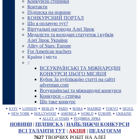
Конкурсні сторінки
Контакти
Підписка на новини
КОНКУРСНИЙ ПОРТАЛ
Що я оплачую тут?
Віртуальні нагороди Алеї Зірок
Медалісти та володарі статуеток і кубків
Алеї Зірок України
Alley of Stars: Europe
For American teachers
Країни і міста
::
ВСЕУКРАЇНСЬКІ ТА МІЖНАРОДНІ
КОНКУРСИ ЦЬОГО МІСЯЦЯ
Кубок За публікацію статті на сайті
adverman.com
Всеукраїнські та міжнародні конкурси
Конкурси – стрічка
Що таке конкурс
✦
KYIV
✦
LONDON
✦
BERLIN
✦
PARIS
✦
ROMA
✦
MADRID
✦
TOKYO
✦
SEOUL
✦
NEW YORK
✦
HOLLYWOOD
✦
AMERICA
✦
WORLD
✦
EUROPE
✦
UKRAINE
✦
ALLEY of STARS
✦
РІЗДВЯНА ЗІРКА
НОВИНИ
|
ПІДПИСКА
|
НАЙБЛИЖЧІ КОНКУРСИ
ВСІ ТАЛАНТИ ТУТ
|
АКЦІЯ
|
ПЕДАГОГАМ
7627
ТВОРЧИХ РОБІТ НА АЛЕЇ