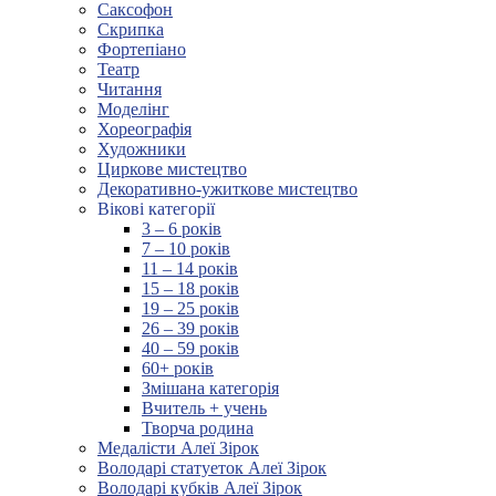
Саксофон
Скрипка
Фортепіано
Театр
Читання
Моделінг
Хореографія
Художники
Циркове мистецтво
Декоративно-ужиткове мистецтво
Вікові категорії
3 – 6 років
7 – 10 років
11 – 14 років
15 – 18 років
19 – 25 років
26 – 39 років
40 – 59 років
60+ років
Змішана категорія
Вчитель + учень
Творча родина
Медалісти Алеї Зірок
Володарі статуеток Алеї Зірок
Володарі кубків Алеї Зірок