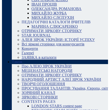
ІВАН ПРОЦІВ
ОЛЕКСАНДРА РОМАНОВА
МИХАЙЛО ЖУРБА
МИХАЙЛО СЛЄПУХІН
ПЕДАГОГІЧНІ КАТАЛОГИ ВЧИТЕЛІВ
МАРИНА СЛЮСАРЕНКО
ОТРИМАТИ ЗІРКОВУ СТОРІНКУ
STAR JOURNAL
АЛЕЯ ЗІРОК УКРАЇНИ: ІСТОРІЇ УСПІХУ
Всі зіркові сторінки для конкурсантів
Концерти
Галереї
ЗАЯВКА в каталоги
Також
Про АЛЕЮ ЗІРОК УКРАЇНИ
МЕЦЕНАТСЬКІ НАГОРОДИ
ОТРИМАТИ ЗІРКОВУ СТОРІНКУ
НАРОДНИЙ АРТИСТ АЛЕЇ ЗІРОК УКРАЇНИ
ТВОРЧІ ОГОЛОШЕННЯ
ПРОСУВАННЯ ТАЛАНТІВ: Україна, Європа, світ
ЗОРЯНИЙ КАНАЛ
ЗІРКОВІ СТОРІНКИ
CONTESTS PAGES
LONDON STARS contest page