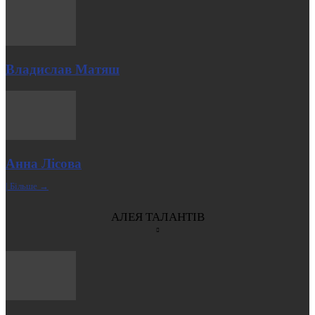
Владислав Матяш
Анна Лісова
| Більше →
АЛЕЯ ТАЛАНТІВ