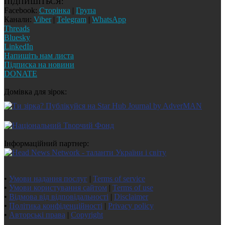
ПІДПИШІТЬСЯ:
Facebook:
Сторінка
|
Група
Канали:
Viber
|
Telegram
|
WhatsApp
Threads
Bluesky
LinkedIn
Напишіть нам листа
Підписка на новини
DONATE
Домівка для зірок:
Інформаційний партнер:
•
Умови надання послуг
|
Terms of service
•
Умови користування сайтом
|
Terms of use
•
Відмова від відповідальності
|
Disclaimer
•
Політика конфіденційності
|
Privacy policy
•
Авторські права
|
Copyright