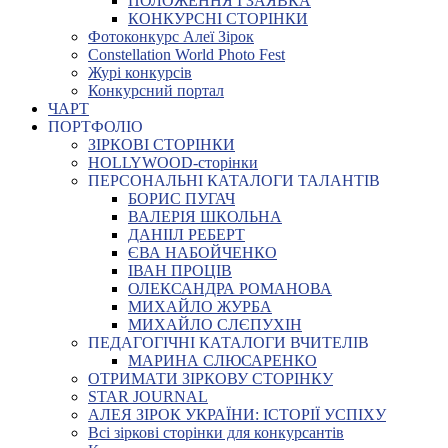
ПОЛОЖЕННЯ І ЗАЯВКА
КОНКУРСНІ СТОРІНКИ
Фотоконкурс Алеї Зірок
Constellation World Photo Fest
Журі конкурсів
Конкурсний портал
ЧАРТ
ПОРТФОЛІО
ЗІРКОВІ СТОРІНКИ
HOLLYWOOD-сторінки
ПЕРСОНАЛЬНІ КАТАЛОГИ ТАЛАНТІВ
БОРИС ПУГАЧ
ВАЛЕРІЯ ШКОЛЬНА
ДАНІІЛ РЕБЕРТ
ЄВА НАБОЙЧЕНКО
ІВАН ПРОЦІВ
ОЛЕКСАНДРА РОМАНОВА
МИХАЙЛО ЖУРБА
МИХАЙЛО СЛЄПУХІН
ПЕДАГОГІЧНІ КАТАЛОГИ ВЧИТЕЛІВ
МАРИНА СЛЮСАРЕНКО
ОТРИМАТИ ЗІРКОВУ СТОРІНКУ
STAR JOURNAL
АЛЕЯ ЗІРОК УКРАЇНИ: ІСТОРІЇ УСПІХУ
Всі зіркові сторінки для конкурсантів