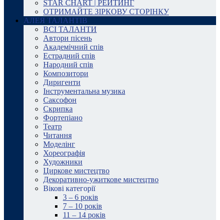
STAR CHART | РЕЙТИНГ
ОТРИМАЙТЕ ЗІРКОВУ СТОРІНКУ
АЛЕЯ ТАЛАНТІВ
ВСІ ТАЛАНТИ
Автори пісень
Академічний спів
Естрадний спів
Народний спів
Композитори
Диригенти
Інструментальна музика
Саксофон
Скрипка
Фортепіано
Театр
Читання
Моделінг
Хореографія
Художники
Циркове мистецтво
Декоративно-ужиткове мистецтво
Вікові категорії
3 – 6 років
7 – 10 років
11 – 14 років