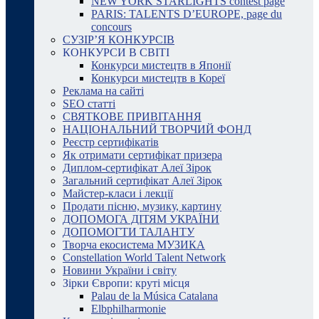
NEW YORK STARLIGHTS contest page
PARIS: TALENTS D’EUROPE, page du
concours
СУЗІР’Я КОНКУРСІВ
КОНКУРСИ В СВІТІ
Конкурси мистецтв в Японії
Конкурси мистецтв в Кореї
Реклама на сайті
SEO статті
СВЯТКОВЕ ПРИВІТАННЯ
НАЦІОНАЛЬНИЙ ТВОРЧИЙ ФОНД
Реєстр сертифікатів
Як отримати сертифікат призера
Диплом-сертифікат Алеї Зірок
Загальний сертифікат Алеї Зірок
Майстер-класи і лекції
Продати пісню, музику, картину
ДОПОМОГА ДІТЯМ УКРАЇНИ
ДОПОМОГТИ ТАЛАНТУ
Творча екосистема МУЗИКА
Constellation World Talent Network
Новини України і світу
Зірки Європи: круті місця
Palau de la Música Catalana
Elbphilharmonie