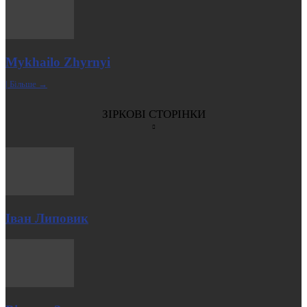
Mykhailo Zhyrnyi
| Більше →
ЗІРКОВІ СТОРІНКИ
Іван Липовик