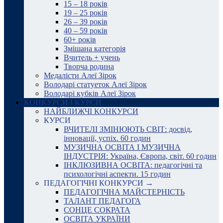
15 – 18 років
19 – 25 років
26 – 39 років
40 – 59 років
60+ років
Змішана категорія
Вчитель + учень
Творча родина
Медалісти Алеї Зірок
Володарі статуеток Алеї Зірок
Володарі кубків Алеї Зірок
КОНКУРСИ І КУРСИ
НАЙБЛИЖЧІ КОНКУРСИ
КУРСИ
ВЧИТЕЛІ ЗМІНЮЮТЬ СВІТ: досвід,
інновації, успіх. 60 годин
МУЗИЧНА ОСВІТА І МУЗИЧНА
ІНДУСТРІЯ: Україна, Європа, світ. 60 годин
ІНКЛЮЗИВНА ОСВІТА: педагогічні та
психологічні аспекти. 15 годин
ПЕДАГОГІЧНІ КОНКУРСИ →
ПЕДАГОГІЧНА МАЙСТЕРНІСТЬ
ТАЛАНТ ПЕДАГОГА
СОНЦЕ СОКРАТА
ОСВІТА УКРАЇНИ