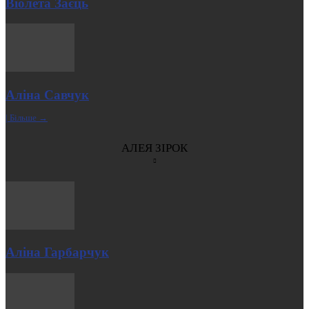
Віолета Заєць
Аліна Савчук
| Більше →
АЛЕЯ ЗІРОК
Аліна Гарбарчук