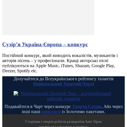
Сузір’я Україна-Європа – конкурс
Постійний конкурс, який виводить вокалістів, музикантів і
авторів пісень – у професіонали. Кращі авторські пісні
публікуються на Apple Music, iTunes, Shazam, Google Play,
Deezer, Spotify etc.
Долучайтеся до Всеукраїнського рейтингу талантів
Національний Творчий Чарт
:
Подавайтеся в Чарт через конкурс
Творча Сотня
. Або через
інші наші
конкурси
із Золотими пакетами.
Cторінки і творчі роботи резидентів Алеї Зірок
дивляться і слухають в країнах: