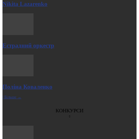
Nikita Lazarenko
Естрадний оркестр
Поліна Коваленко
| Більше →
КОНКУРСИ