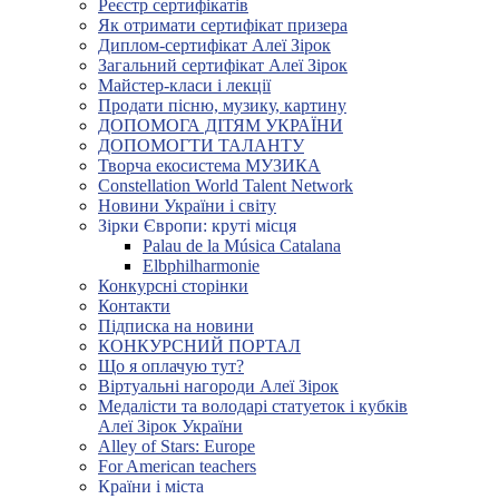
Реєстр сертифікатів
Як отримати сертифікат призера
Диплом-сертифікат Алеї Зірок
Загальний сертифікат Алеї Зірок
Майстер-класи і лекції
Продати пісню, музику, картину
ДОПОМОГА ДІТЯМ УКРАЇНИ
ДОПОМОГТИ ТАЛАНТУ
Творча екосистема МУЗИКА
Constellation World Talent Network
Новини України і світу
Зірки Європи: круті місця
Palau de la Música Catalana
Elbphilharmonie
Конкурсні сторінки
Контакти
Підписка на новини
КОНКУРСНИЙ ПОРТАЛ
Що я оплачую тут?
Віртуальні нагороди Алеї Зірок
Медалісти та володарі статуеток і кубків
Алеї Зірок України
Alley of Stars: Europe
For American teachers
Країни і міста