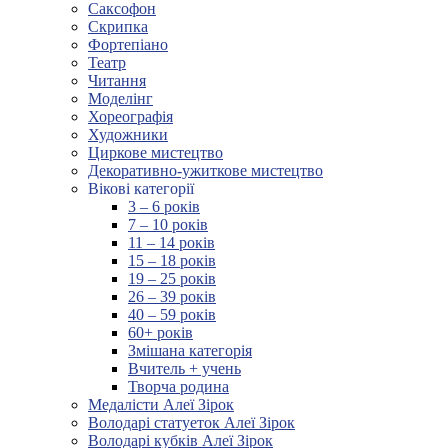
Саксофон
Скрипка
Фортепіано
Театр
Читання
Моделінг
Хореографія
Художники
Циркове мистецтво
Декоративно-ужиткове мистецтво
Вікові категорії
3 – 6 років
7 – 10 років
11 – 14 років
15 – 18 років
19 – 25 років
26 – 39 років
40 – 59 років
60+ років
Змішана категорія
Вчитель + учень
Творча родина
Медалісти Алеї Зірок
Володарі статуеток Алеї Зірок
Володарі кубків Алеї Зірок