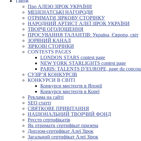
Також
Про АЛЕЮ ЗІРОК УКРАЇНИ
МЕЦЕНАТСЬКІ НАГОРОДИ
ОТРИМАТИ ЗІРКОВУ СТОРІНКУ
НАРОДНИЙ АРТИСТ АЛЕЇ ЗІРОК УКРАЇНИ
ТВОРЧІ ОГОЛОШЕННЯ
ПРОСУВАННЯ ТАЛАНТІВ: Україна, Європа, світ
ЗОРЯНИЙ КАНАЛ
ЗІРКОВІ СТОРІНКИ
CONTESTS PAGES
LONDON STARS contest page
NEW YORK STARLIGHTS contest page
PARIS: TALENTS D’EUROPE, page du concou
СУЗІР’Я КОНКУРСІВ
КОНКУРСИ В СВІТІ
Конкурси мистецтв в Японії
Конкурси мистецтв в Кореї
Реклама на сайті
SEO статті
СВЯТКОВЕ ПРИВІТАННЯ
НАЦІОНАЛЬНИЙ ТВОРЧИЙ ФОНД
Реєстр сертифікатів
Як отримати сертифікат призера
Диплом-сертифікат Алеї Зірок
Загальний сертифікат Алеї Зірок