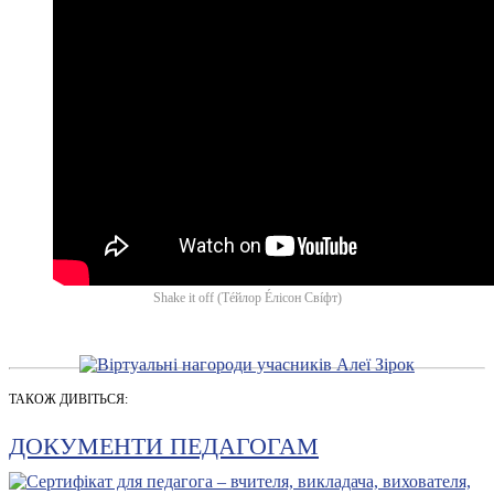
Shake it off (Тéйлор Éлісон Свíфт)
ТАКОЖ ДИВІТЬСЯ:
ДОКУМЕНТИ ПЕДАГОГАМ