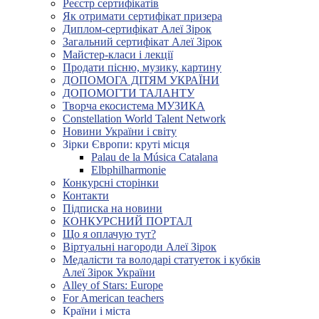
Реєстр сертифікатів
Як отримати сертифікат призера
Диплом-сертифікат Алеї Зірок
Загальний сертифікат Алеї Зірок
Майстер-класи і лекції
Продати пісню, музику, картину
ДОПОМОГА ДІТЯМ УКРАЇНИ
ДОПОМОГТИ ТАЛАНТУ
Творча екосистема МУЗИКА
Constellation World Talent Network
Новини України і світу
Зірки Європи: круті місця
Palau de la Música Catalana
Elbphilharmonie
Конкурсні сторінки
Контакти
Підписка на новини
КОНКУРСНИЙ ПОРТАЛ
Що я оплачую тут?
Віртуальні нагороди Алеї Зірок
Медалісти та володарі статуеток і кубків
Алеї Зірок України
Alley of Stars: Europe
For American teachers
Країни і міста