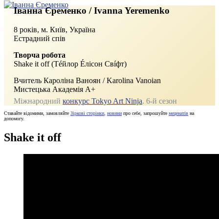
Іванна Єременко / Ivanna Yeremenko
8 років, м. Київ, Україна
Естрадний спів
Творча робота
Shake it off (Тéйлор Éлісон Свíфт)
Вчитель Кароліна Ваноян / Karolina Vanoian
Мистецька Академія А+
Міжнародний
конкурс Tokyo Art Ninja
. 6‑й сезон
Ставайте відомими, замовляйте
Зіркові сторінки
,
новини
про себе, запрошуйте
меценатів
на
допомогу.
Shake it off