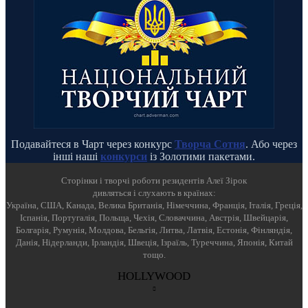
Подавайтеся в Чарт через конкурс
Творча Сотня
. Або через
інші наші
конкурси
із Золотими пакетами.
Cторінки і творчі роботи резидентів Алеї Зірок
дивляться і слухають в країнах:
Україна, США, Канада, Велика Британія, Німеччина, Франція, Італія, Греція,
Іспанія, Португалія, Польща, Чехія, Словаччина, Австрія, Швейцарія,
Болгарія, Румунія, Молдова, Бельгія, Литва, Латвія, Естонія, Фінляндія,
Данія, Нідерланди, Ірландія, Швеція, Ізраїль, Туреччина, Японія, Китай
тощо.
HOLLYWOOD