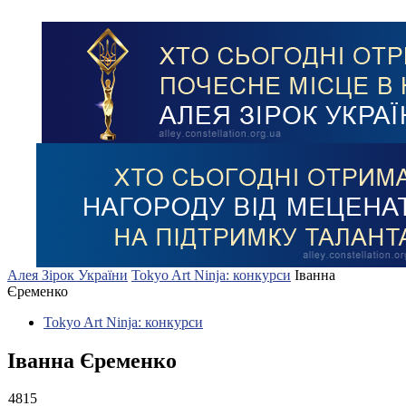
Алея Зірок України
Tokyo Art Ninja: конкурси
Іванна
Єременко
Tokyo Art Ninja: конкурси
Іванна Єременко
4815