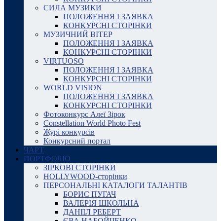
СИЛА МУЗИКИ
ПОЛОЖЕННЯ І ЗАЯВКА
КОНКУРСНІ СТОРІНКИ
МУЗИЧНИЙ ВІТЕР
ПОЛОЖЕННЯ І ЗАЯВКА
КОНКУРСНІ СТОРІНКИ
VIRTUOSO
ПОЛОЖЕННЯ І ЗАЯВКА
КОНКУРСНІ СТОРІНКИ
WORLD VISION
ПОЛОЖЕННЯ І ЗАЯВКА
КОНКУРСНІ СТОРІНКИ
Фотоконкурс Алеї Зірок
Constellation World Photo Fest
Журі конкурсів
Конкурсний портал
ЧАРТ
ПОРТФОЛІО
ЗІРКОВІ СТОРІНКИ
HOLLYWOOD-сторінки
ПЕРСОНАЛЬНІ КАТАЛОГИ ТАЛАНТІВ
БОРИС ПУГАЧ
ВАЛЕРІЯ ШКОЛЬНА
ДАНІІЛ РЕБЕРТ
ЄВА НАБОЙЧЕНКО