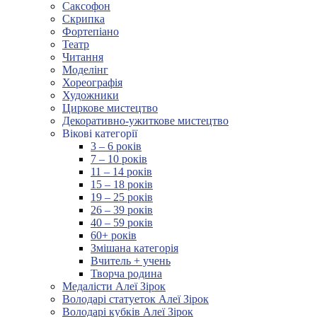
Саксофон
Скрипка
Фортепіано
Театр
Читання
Моделінг
Хореографія
Художники
Циркове мистецтво
Декоративно-ужиткове мистецтво
Вікові категорії
3 – 6 років
7 – 10 років
11 – 14 років
15 – 18 років
19 – 25 років
26 – 39 років
40 – 59 років
60+ років
Змішана категорія
Вчитель + учень
Творча родина
Медалісти Алеї Зірок
Володарі статуеток Алеї Зірок
Володарі кубків Алеї Зірок