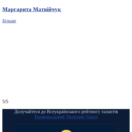
Маргарита Матвійчук
Більше
5/5
Долучайтеся до Всеукраїнського рейтингу талантів
Національний Творчий Чарт
: