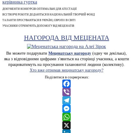
ДОКУМЕНТИ КОНКУРСІВ ОПТИМАЛЬНІ ДЛЯ АТЕСТАЦІЇ
ВСІ ТВОРЧІ РОБОТИ ДОДАЮТЬСЯ В НАЦІОНАЛЬНИЙ ТВОРЧИЙ ФОНД
ТАЛАНТИ ПРОСУВАЮТЬСЯ В УКРАЇНІ, ЄВРОПІ І В СВІТІ
УЧАСНИКИ ОТРИМУЮТЬ ДОПОМОГУ ВІД МЕЦЕНАТІВ
НАГОРОДА ВІД МЕЦЕНАТА
Ви можете подарувати
Меценатську нагороду
(одну чи декілька),
яка з відповідними цифрами з'явиться на сторінці учасника, а кошти
працюватимуть на просування талановитої людини (колективу).
Хто вже отримав меценатську нагороду?
Поділитися в соцмережах:
Facebook
Viber
Telegram
Messenger
WhatsApp