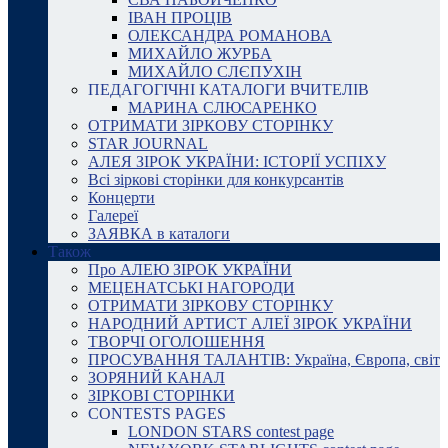
ІВАН ПРОЦІВ
ОЛЕКСАНДРА РОМАНОВА
МИХАЙЛО ЖУРБА
МИХАЙЛО СЛЄПУХІН
ПЕДАГОГІЧНІ КАТАЛОГИ ВЧИТЕЛІВ
МАРИНА СЛЮСАРЕНКО
ОТРИМАТИ ЗІРКОВУ СТОРІНКУ
STAR JOURNAL
АЛЕЯ ЗІРОК УКРАЇНИ: ІСТОРІЇ УСПІХУ
Всі зіркові сторінки для конкурсантів
Концерти
Галереї
ЗАЯВКА в каталоги
Також
Про АЛЕЮ ЗІРОК УКРАЇНИ
МЕЦЕНАТСЬКІ НАГОРОДИ
ОТРИМАТИ ЗІРКОВУ СТОРІНКУ
НАРОДНИЙ АРТИСТ АЛЕЇ ЗІРОК УКРАЇНИ
ТВОРЧІ ОГОЛОШЕННЯ
ПРОСУВАННЯ ТАЛАНТІВ: Україна, Європа, світ
ЗОРЯНИЙ КАНАЛ
ЗІРКОВІ СТОРІНКИ
CONTESTS PAGES
LONDON STARS contest page