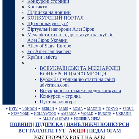
Конкурсні сторінки
Контакти
Підписка на новини
КОНКУРСНИЙ ПОРТАЛ
Що я оплачую тут?
Віртуальні нагороди Алеї Зірок
Медалісти та володарі статуеток і кубків
Алеї Зірок України
Alley of Stars: Europe
For American teachers
Країни і міста
::
ВСЕУКРАЇНСЬКІ ТА МІЖНАРОДНІ
КОНКУРСИ ЦЬОГО МІСЯЦЯ
Кубок За публікацію статті на сайті
adverman.com
Всеукраїнські та міжнародні конкурси
Конкурси – стрічка
Що таке конкурс
✦
KYIV
✦
LONDON
✦
BERLIN
✦
PARIS
✦
ROMA
✦
MADRID
✦
TOKYO
✦
SEOUL
✦
NEW YORK
✦
HOLLYWOOD
✦
AMERICA
✦
WORLD
✦
EUROPE
✦
UKRAINE
✦
ALLEY of STARS
✦
РІЗДВЯНА ЗІРКА
НОВИНИ
|
ПІДПИСКА
|
НАЙБЛИЖЧІ КОНКУРСИ
ВСІ ТАЛАНТИ ТУТ
|
АКЦІЯ
|
ПЕДАГОГАМ
7627
ТВОРЧИХ РОБІТ НА АЛЕЇ