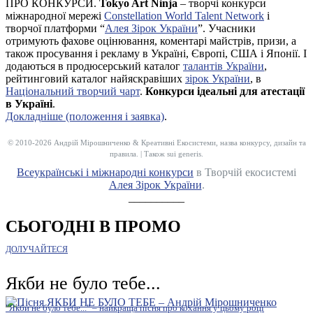
ПРО КОНКУРСИ.
Tokyo Art Ninja
– творчі конкурси
міжнародної мережі
Constellation World Talent Network
і
творчої платформи “
Алея Зірок України
”. Учасники
отримують фахове оцінювання, коментарі майстрів, призи, а
також просування і рекламу в Україні, Європі, США і Японії. І
додаються в продюсерський каталог
талантів України
,
рейтинговий каталог найяскравіших
зірок України
, в
Національний творчий чарт
.
Конкурси ідеальні для атестації
в Україні
.
Докладніше (положення і заявка)
.
© 2010-2026 Андрій Мірошниченко & Креативні Екосистеми, назва конкурсу, дизайн та
правила. | Також sui generis.
Всеукраїнські і міжнародні конкурси
в Творчій екосистемі
Алея Зірок України
.
__________
СЬОГОДНІ В ПРОМО
ДОЛУЧАЙТЕСЯ
Якби не було тебе...
"Якби не було тебе..." – найкраща пісня про кохання у цьому році