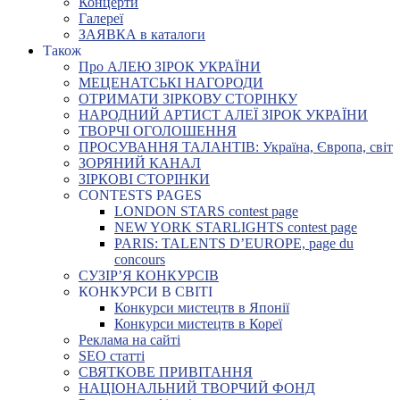
Концерти
Галереї
ЗАЯВКА в каталоги
Також
Про АЛЕЮ ЗІРОК УКРАЇНИ
МЕЦЕНАТСЬКІ НАГОРОДИ
ОТРИМАТИ ЗІРКОВУ СТОРІНКУ
НАРОДНИЙ АРТИСТ АЛЕЇ ЗІРОК УКРАЇНИ
ТВОРЧІ ОГОЛОШЕННЯ
ПРОСУВАННЯ ТАЛАНТІВ: Україна, Європа, світ
ЗОРЯНИЙ КАНАЛ
ЗІРКОВІ СТОРІНКИ
CONTESTS PAGES
LONDON STARS contest page
NEW YORK STARLIGHTS contest page
PARIS: TALENTS D’EUROPE, page du
concours
СУЗІР’Я КОНКУРСІВ
КОНКУРСИ В СВІТІ
Конкурси мистецтв в Японії
Конкурси мистецтв в Кореї
Реклама на сайті
SEO статті
СВЯТКОВЕ ПРИВІТАННЯ
НАЦІОНАЛЬНИЙ ТВОРЧИЙ ФОНД