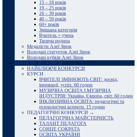
15 – 18 років
19 – 25 років
26 – 39 років
40 – 59 років
60+ років
Змішана категорія
Вчитель + учень
Творча родина
Медалісти Алеї Зірок
Володарі статуеток Алеї Зірок
Володарі кубків Алеї Зірок
КОНКУРСИ І КУРСИ
НАЙБЛИЖЧІ КОНКУРСИ
КУРСИ
ВЧИТЕЛІ ЗМІНЮЮТЬ СВІТ: досвід,
інновації, успіх. 60 годин
МУЗИЧНА ОСВІТА І МУЗИЧНА
ІНДУСТРІЯ: Україна, Європа, світ. 60 годин
ІНКЛЮЗИВНА ОСВІТА: педагогічні та
психологічні аспекти. 15 годин
ПЕДАГОГІЧНІ КОНКУРСИ →
ПЕДАГОГІЧНА МАЙСТЕРНІСТЬ
ТАЛАНТ ПЕДАГОГА
СОНЦЕ СОКРАТА
ОСВІТА УКРАЇНИ