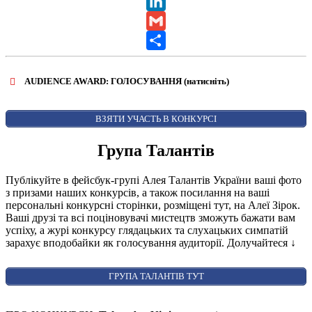
X
LinkedIn
Gmail
Share
AUDIENCE AWARD: ГОЛОСУВАННЯ (натисніть)
ВІДКРИТИ ФОРМУ ДЛЯ ГОЛОСУВАННЯ
AUDIENCE AWARD
ВЗЯТИ УЧАСТЬ В КОНКУРСІ
Група Талантів
Публікуйте в фейсбук-групі Алея Талантів України ваші фото
з призами наших конкурсів, а також посилання на ваші
персональні конкурсні сторінки, розміщені тут, на Алеї Зірок.
Ваші друзі та всі поціновувачі мистецтв зможуть бажати вам
успіху, а журі конкурсу глядацьких та слухацьких симпатій
зарахує вподобайки як голосування аудиторії. Долучайтеся
↓
ГРУПА ТАЛАНТІВ ТУТ