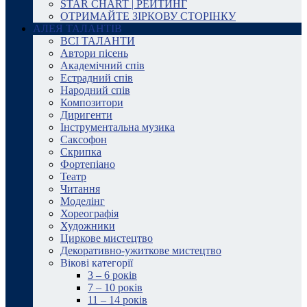
STAR CHART | РЕЙТИНГ
ОТРИМАЙТЕ ЗІРКОВУ СТОРІНКУ
АЛЕЯ ТАЛАНТІВ
ВСІ ТАЛАНТИ
Автори пісень
Академічний спів
Естрадний спів
Народний спів
Композитори
Диригенти
Інструментальна музика
Саксофон
Скрипка
Фортепіано
Театр
Читання
Моделінг
Хореографія
Художники
Циркове мистецтво
Декоративно-ужиткове мистецтво
Вікові категорії
3 – 6 років
7 – 10 років
11 – 14 років