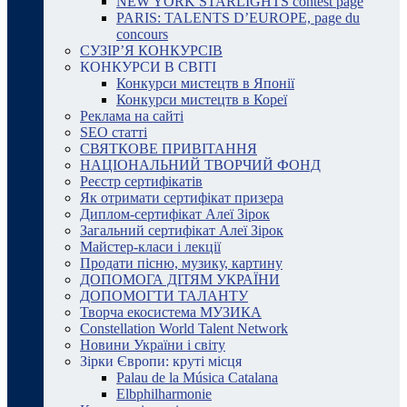
NEW YORK STARLIGHTS contest page
PARIS: TALENTS D’EUROPE, page du
concours
СУЗІР’Я КОНКУРСІВ
КОНКУРСИ В СВІТІ
Конкурси мистецтв в Японії
Конкурси мистецтв в Кореї
Реклама на сайті
SEO статті
СВЯТКОВЕ ПРИВІТАННЯ
НАЦІОНАЛЬНИЙ ТВОРЧИЙ ФОНД
Реєстр сертифікатів
Як отримати сертифікат призера
Диплом-сертифікат Алеї Зірок
Загальний сертифікат Алеї Зірок
Майстер-класи і лекції
Продати пісню, музику, картину
ДОПОМОГА ДІТЯМ УКРАЇНИ
ДОПОМОГТИ ТАЛАНТУ
Творча екосистема МУЗИКА
Constellation World Talent Network
Новини України і світу
Зірки Європи: круті місця
Palau de la Música Catalana
Elbphilharmonie