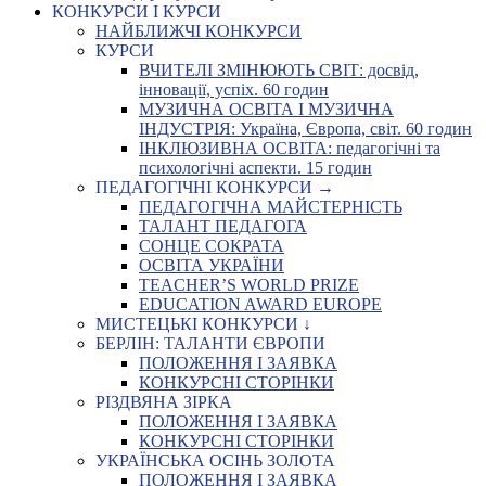
КОНКУРСИ І КУРСИ
НАЙБЛИЖЧІ КОНКУРСИ
КУРСИ
ВЧИТЕЛІ ЗМІНЮЮТЬ СВІТ: досвід,
інновації, успіх. 60 годин
МУЗИЧНА ОСВІТА І МУЗИЧНА
ІНДУСТРІЯ: Україна, Європа, світ. 60 годин
ІНКЛЮЗИВНА ОСВІТА: педагогічні та
психологічні аспекти. 15 годин
ПЕДАГОГІЧНІ КОНКУРСИ →
ПЕДАГОГІЧНА МАЙСТЕРНІСТЬ
ТАЛАНТ ПЕДАГОГА
СОНЦЕ СОКРАТА
ОСВІТА УКРАЇНИ
TEACHER’S WORLD PRIZE
EDUCATION AWARD EUROPE
МИСТЕЦЬКІ КОНКУРСИ ↓
БЕРЛІН: ТАЛАНТИ ЄВРОПИ
ПОЛОЖЕННЯ І ЗАЯВКА
КОНКУРСНІ СТОРІНКИ
РІЗДВЯНА ЗІРКА
ПОЛОЖЕННЯ І ЗАЯВКА
КОНКУРСНІ СТОРІНКИ
УКРАЇНСЬКА ОСІНЬ ЗОЛОТА
ПОЛОЖЕННЯ І ЗАЯВКА