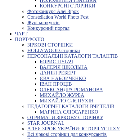
ПОЛОЖЕННЯ І ЗАЯВКА
КОНКУРСНІ СТОРІНКИ
Фотоконкурс Алеї Зірок
Constellation World Photo Fest
Журі конкурсів
Конкурсний портал
ЧАРТ
ПОРТФОЛІО
ЗІРКОВІ СТОРІНКИ
HOLLYWOOD-сторінки
ПЕРСОНАЛЬНІ КАТАЛОГИ ТАЛАНТІВ
БОРИС ПУГАЧ
ВАЛЕРІЯ ШКОЛЬНА
ДАНІІЛ РЕБЕРТ
ЄВА НАБОЙЧЕНКО
ІВАН ПРОЦІВ
ОЛЕКСАНДРА РОМАНОВА
МИХАЙЛО ЖУРБА
МИХАЙЛО СЛЄПУХІН
ПЕДАГОГІЧНІ КАТАЛОГИ ВЧИТЕЛІВ
МАРИНА СЛЮСАРЕНКО
ОТРИМАТИ ЗІРКОВУ СТОРІНКУ
STAR JOURNAL
АЛЕЯ ЗІРОК УКРАЇНИ: ІСТОРІЇ УСПІХУ
Всі зіркові сторінки для конкурсантів