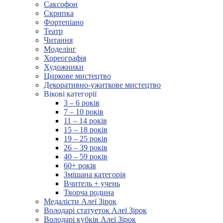
Саксофон
Скрипка
Фортепіано
Театр
Читання
Моделінг
Хореографія
Художники
Циркове мистецтво
Декоративно-ужиткове мистецтво
Вікові категорії
3 – 6 років
7 – 10 років
11 – 14 років
15 – 18 років
19 – 25 років
26 – 39 років
40 – 59 років
60+ років
Змішана категорія
Вчитель + учень
Творча родина
Медалісти Алеї Зірок
Володарі статуеток Алеї Зірок
Володарі кубків Алеї Зірок