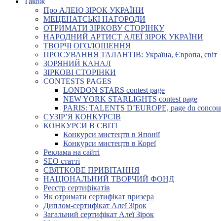
Також
Про АЛЕЮ ЗІРОК УКРАЇНИ
МЕЦЕНАТСЬКІ НАГОРОДИ
ОТРИМАТИ ЗІРКОВУ СТОРІНКУ
НАРОДНИЙ АРТИСТ АЛЕЇ ЗІРОК УКРАЇНИ
ТВОРЧІ ОГОЛОШЕННЯ
ПРОСУВАННЯ ТАЛАНТІВ: Україна, Європа, світ
ЗОРЯНИЙ КАНАЛ
ЗІРКОВІ СТОРІНКИ
CONTESTS PAGES
LONDON STARS contest page
NEW YORK STARLIGHTS contest page
PARIS: TALENTS D’EUROPE, page du concou
СУЗІР’Я КОНКУРСІВ
КОНКУРСИ В СВІТІ
Конкурси мистецтв в Японії
Конкурси мистецтв в Кореї
Реклама на сайті
SEO статті
СВЯТКОВЕ ПРИВІТАННЯ
НАЦІОНАЛЬНИЙ ТВОРЧИЙ ФОНД
Реєстр сертифікатів
Як отримати сертифікат призера
Диплом-сертифікат Алеї Зірок
Загальний сертифікат Алеї Зірок