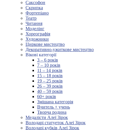
Саксофон
Скрипка
Фортепіано
Театр
Читання
Моделінг
Хореографія
Художники
Циркове мистецтво
Декоративно-ужиткове мистецтво
Вікові категорії
3 – 6 років
7 – 10 років
11 – 14 років
15 – 18 років
19 – 25 років
26 – 39 років
40 – 59 років
60+ років
Змішана категорія
Вчитель + учень
Творча родина
Медалісти Алеї Зірок
Володарі статуеток Алеї Зірок
Володарі кубків Алеї Зірок