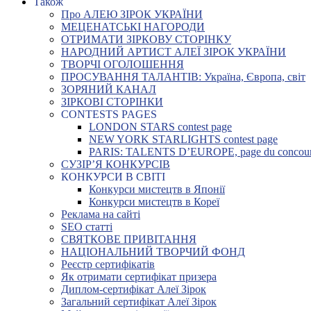
Також
Про АЛЕЮ ЗІРОК УКРАЇНИ
МЕЦЕНАТСЬКІ НАГОРОДИ
ОТРИМАТИ ЗІРКОВУ СТОРІНКУ
НАРОДНИЙ АРТИСТ АЛЕЇ ЗІРОК УКРАЇНИ
ТВОРЧІ ОГОЛОШЕННЯ
ПРОСУВАННЯ ТАЛАНТІВ: Україна, Європа, світ
ЗОРЯНИЙ КАНАЛ
ЗІРКОВІ СТОРІНКИ
CONTESTS PAGES
LONDON STARS contest page
NEW YORK STARLIGHTS contest page
PARIS: TALENTS D’EUROPE, page du concou
СУЗІР’Я КОНКУРСІВ
КОНКУРСИ В СВІТІ
Конкурси мистецтв в Японії
Конкурси мистецтв в Кореї
Реклама на сайті
SEO статті
СВЯТКОВЕ ПРИВІТАННЯ
НАЦІОНАЛЬНИЙ ТВОРЧИЙ ФОНД
Реєстр сертифікатів
Як отримати сертифікат призера
Диплом-сертифікат Алеї Зірок
Загальний сертифікат Алеї Зірок