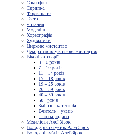
Саксофон
Скрипка
Фортепіано
Театр
Читання
Моделінг
Хореографія
Художники
Циркове мистецтво
Декоративно-ужиткове мистецтво
Вікові категорії
3 – 6 років
7 – 10 років
11 – 14 років
15 – 18 років
19 – 25 років
26 – 39 років
40 – 59 років
60+ років
Змішана категорія
Вчитель + учень
Творча родина
Медалісти Алеї Зірок
Володарі статуеток Алеї Зірок
Володарі кубків Алеї Зірок