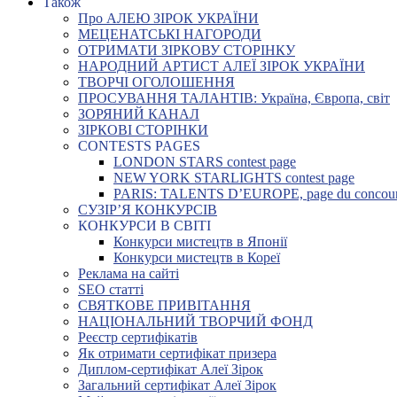
Також
Про АЛЕЮ ЗІРОК УКРАЇНИ
МЕЦЕНАТСЬКІ НАГОРОДИ
ОТРИМАТИ ЗІРКОВУ СТОРІНКУ
НАРОДНИЙ АРТИСТ АЛЕЇ ЗІРОК УКРАЇНИ
ТВОРЧІ ОГОЛОШЕННЯ
ПРОСУВАННЯ ТАЛАНТІВ: Україна, Європа, світ
ЗОРЯНИЙ КАНАЛ
ЗІРКОВІ СТОРІНКИ
CONTESTS PAGES
LONDON STARS contest page
NEW YORK STARLIGHTS contest page
PARIS: TALENTS D’EUROPE, page du concou
СУЗІР’Я КОНКУРСІВ
КОНКУРСИ В СВІТІ
Конкурси мистецтв в Японії
Конкурси мистецтв в Кореї
Реклама на сайті
SEO статті
СВЯТКОВЕ ПРИВІТАННЯ
НАЦІОНАЛЬНИЙ ТВОРЧИЙ ФОНД
Реєстр сертифікатів
Як отримати сертифікат призера
Диплом-сертифікат Алеї Зірок
Загальний сертифікат Алеї Зірок