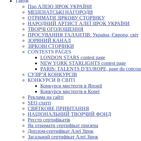
Також
Про АЛЕЮ ЗІРОК УКРАЇНИ
МЕЦЕНАТСЬКІ НАГОРОДИ
ОТРИМАТИ ЗІРКОВУ СТОРІНКУ
НАРОДНИЙ АРТИСТ АЛЕЇ ЗІРОК УКРАЇНИ
ТВОРЧІ ОГОЛОШЕННЯ
ПРОСУВАННЯ ТАЛАНТІВ: Україна, Європа, світ
ЗОРЯНИЙ КАНАЛ
ЗІРКОВІ СТОРІНКИ
CONTESTS PAGES
LONDON STARS contest page
NEW YORK STARLIGHTS contest page
PARIS: TALENTS D’EUROPE, page du concou
СУЗІР’Я КОНКУРСІВ
КОНКУРСИ В СВІТІ
Конкурси мистецтв в Японії
Конкурси мистецтв в Кореї
Реклама на сайті
SEO статті
СВЯТКОВЕ ПРИВІТАННЯ
НАЦІОНАЛЬНИЙ ТВОРЧИЙ ФОНД
Реєстр сертифікатів
Як отримати сертифікат призера
Диплом-сертифікат Алеї Зірок
Загальний сертифікат Алеї Зірок