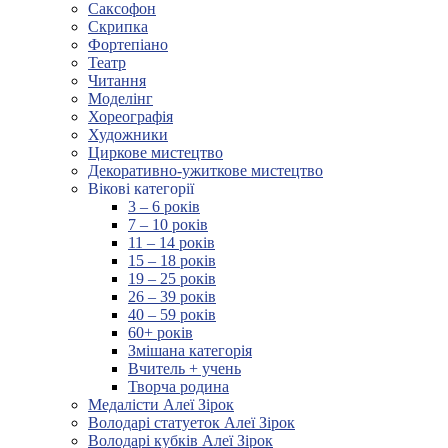
Саксофон
Скрипка
Фортепіано
Театр
Читання
Моделінг
Хореографія
Художники
Циркове мистецтво
Декоративно-ужиткове мистецтво
Вікові категорії
3 – 6 років
7 – 10 років
11 – 14 років
15 – 18 років
19 – 25 років
26 – 39 років
40 – 59 років
60+ років
Змішана категорія
Вчитель + учень
Творча родина
Медалісти Алеї Зірок
Володарі статуеток Алеї Зірок
Володарі кубків Алеї Зірок