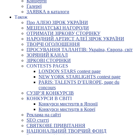
Концерти
Галереї
ЗАЯВКА в каталоги
Також
Про АЛЕЮ ЗІРОК УКРАЇНИ
МЕЦЕНАТСЬКІ НАГОРОДИ
ОТРИМАТИ ЗІРКОВУ СТОРІНКУ
НАРОДНИЙ АРТИСТ АЛЕЇ ЗІРОК УКРАЇНИ
ТВОРЧІ ОГОЛОШЕННЯ
ПРОСУВАННЯ ТАЛАНТІВ: Україна, Європа, світ
ЗОРЯНИЙ КАНАЛ
ЗІРКОВІ СТОРІНКИ
CONTESTS PAGES
LONDON STARS contest page
NEW YORK STARLIGHTS contest page
PARIS: TALENTS D’EUROPE, page du
concours
СУЗІР’Я КОНКУРСІВ
КОНКУРСИ В СВІТІ
Конкурси мистецтв в Японії
Конкурси мистецтв в Кореї
Реклама на сайті
SEO статті
СВЯТКОВЕ ПРИВІТАННЯ
НАЦІОНАЛЬНИЙ ТВОРЧИЙ ФОНД