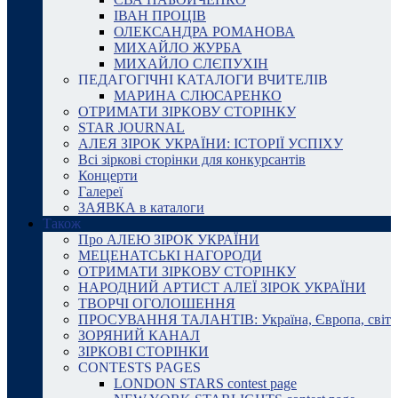
ІВАН ПРОЦІВ
ОЛЕКСАНДРА РОМАНОВА
МИХАЙЛО ЖУРБА
МИХАЙЛО СЛЄПУХІН
ПЕДАГОГІЧНІ КАТАЛОГИ ВЧИТЕЛІВ
МАРИНА СЛЮСАРЕНКО
ОТРИМАТИ ЗІРКОВУ СТОРІНКУ
STAR JOURNAL
АЛЕЯ ЗІРОК УКРАЇНИ: ІСТОРІЇ УСПІХУ
Всі зіркові сторінки для конкурсантів
Концерти
Галереї
ЗАЯВКА в каталоги
Також
Про АЛЕЮ ЗІРОК УКРАЇНИ
МЕЦЕНАТСЬКІ НАГОРОДИ
ОТРИМАТИ ЗІРКОВУ СТОРІНКУ
НАРОДНИЙ АРТИСТ АЛЕЇ ЗІРОК УКРАЇНИ
ТВОРЧІ ОГОЛОШЕННЯ
ПРОСУВАННЯ ТАЛАНТІВ: Україна, Європа, світ
ЗОРЯНИЙ КАНАЛ
ЗІРКОВІ СТОРІНКИ
CONTESTS PAGES
LONDON STARS contest page