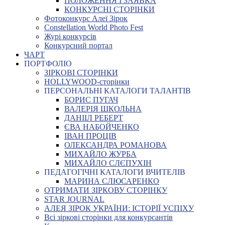
ПОЛОЖЕННЯ І ЗАЯВКА
КОНКУРСНІ СТОРІНКИ
Фотоконкурс Алеї Зірок
Constellation World Photo Fest
Журі конкурсів
Конкурсний портал
ЧАРТ
ПОРТФОЛІО
ЗІРКОВІ СТОРІНКИ
HOLLYWOOD-сторінки
ПЕРСОНАЛЬНІ КАТАЛОГИ ТАЛАНТІВ
БОРИС ПУГАЧ
ВАЛЕРІЯ ШКОЛЬНА
ДАНІІЛ РЕБЕРТ
ЄВА НАБОЙЧЕНКО
ІВАН ПРОЦІВ
ОЛЕКСАНДРА РОМАНОВА
МИХАЙЛО ЖУРБА
МИХАЙЛО СЛЄПУХІН
ПЕДАГОГІЧНІ КАТАЛОГИ ВЧИТЕЛІВ
МАРИНА СЛЮСАРЕНКО
ОТРИМАТИ ЗІРКОВУ СТОРІНКУ
STAR JOURNAL
АЛЕЯ ЗІРОК УКРАЇНИ: ІСТОРІЇ УСПІХУ
Всі зіркові сторінки для конкурсантів