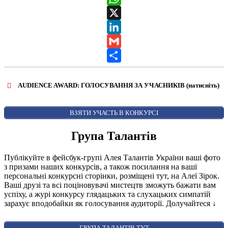
WhatsApp
X
LinkedIn
Gmail
Share
AUDIENCE AWARD: ГОЛОСУВАННЯ ЗА УЧАСНИКІВ (натисніть)
ВІДКРИТИ ФОРМУ ДЛЯ ГОЛОСУВАННЯ
AUDIENCE AWARD
ВЗЯТИ УЧАСТЬ В КОНКУРСІ
Група Талантів
Публікуйте в фейсбук-групі Алея Талантів України ваші фото
з призами наших конкурсів, а також посилання на ваші
персональні конкурсні сторінки, розміщені тут, на Алеї Зірок.
Ваші друзі та всі поціновувачі мистецтв зможуть бажати вам
успіху, а журі конкурсу глядацьких та слухацьких симпатій
зарахує вподобайки як голосування аудиторії. Долучайтеся
↓
ГРУПА ТАЛАНТІВ ТУТ