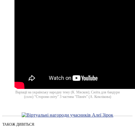
Варіації на українську народну тему (К. Мясков); Сюїта для бандури
(соло) “Сторони світу” 3 частина “Північ” (А. Комлікова)
ТАКОЖ ДИВІТЬСЯ: