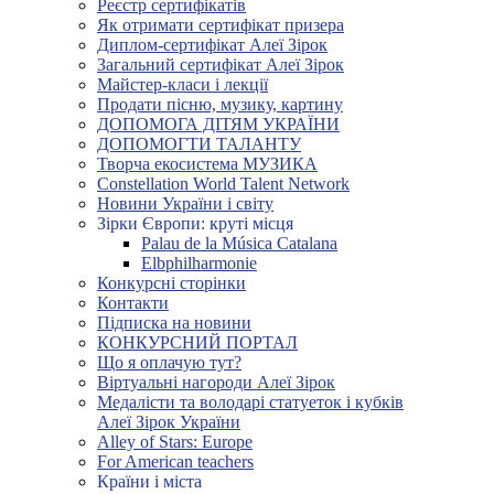
Реєстр сертифікатів
Як отримати сертифікат призера
Диплом-сертифікат Алеї Зірок
Загальний сертифікат Алеї Зірок
Майстер-класи і лекції
Продати пісню, музику, картину
ДОПОМОГА ДІТЯМ УКРАЇНИ
ДОПОМОГТИ ТАЛАНТУ
Творча екосистема МУЗИКА
Constellation World Talent Network
Новини України і світу
Зірки Європи: круті місця
Palau de la Música Catalana
Elbphilharmonie
Конкурсні сторінки
Контакти
Підписка на новини
КОНКУРСНИЙ ПОРТАЛ
Що я оплачую тут?
Віртуальні нагороди Алеї Зірок
Медалісти та володарі статуеток і кубків
Алеї Зірок України
Alley of Stars: Europe
For American teachers
Країни і міста