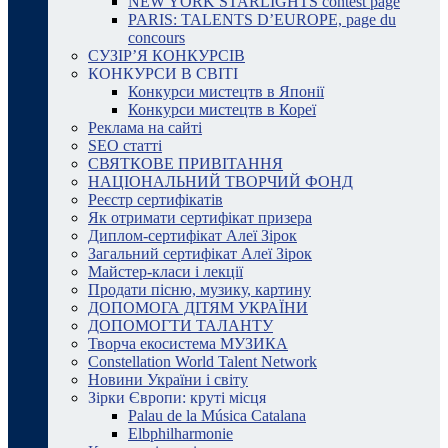
NEW YORK STARLIGHTS contest page
PARIS: TALENTS D’EUROPE, page du
concours
СУЗІР’Я КОНКУРСІВ
КОНКУРСИ В СВІТІ
Конкурси мистецтв в Японії
Конкурси мистецтв в Кореї
Реклама на сайті
SEO статті
СВЯТКОВЕ ПРИВІТАННЯ
НАЦІОНАЛЬНИЙ ТВОРЧИЙ ФОНД
Реєстр сертифікатів
Як отримати сертифікат призера
Диплом-сертифікат Алеї Зірок
Загальний сертифікат Алеї Зірок
Майстер-класи і лекції
Продати пісню, музику, картину
ДОПОМОГА ДІТЯМ УКРАЇНИ
ДОПОМОГТИ ТАЛАНТУ
Творча екосистема МУЗИКА
Constellation World Talent Network
Новини України і світу
Зірки Європи: круті місця
Palau de la Música Catalana
Elbphilharmonie