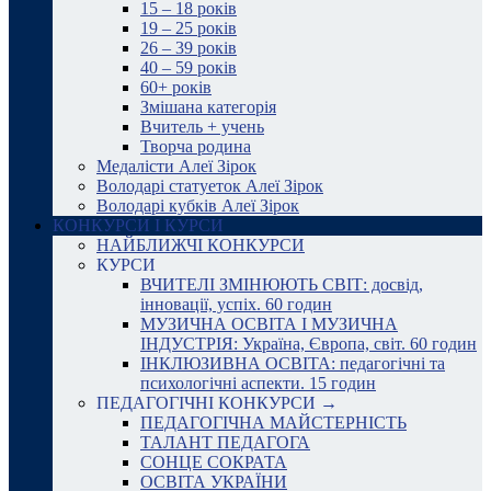
15 – 18 років
19 – 25 років
26 – 39 років
40 – 59 років
60+ років
Змішана категорія
Вчитель + учень
Творча родина
Медалісти Алеї Зірок
Володарі статуеток Алеї Зірок
Володарі кубків Алеї Зірок
КОНКУРСИ І КУРСИ
НАЙБЛИЖЧІ КОНКУРСИ
КУРСИ
ВЧИТЕЛІ ЗМІНЮЮТЬ СВІТ: досвід,
інновації, успіх. 60 годин
МУЗИЧНА ОСВІТА І МУЗИЧНА
ІНДУСТРІЯ: Україна, Європа, світ. 60 годин
ІНКЛЮЗИВНА ОСВІТА: педагогічні та
психологічні аспекти. 15 годин
ПЕДАГОГІЧНІ КОНКУРСИ →
ПЕДАГОГІЧНА МАЙСТЕРНІСТЬ
ТАЛАНТ ПЕДАГОГА
СОНЦЕ СОКРАТА
ОСВІТА УКРАЇНИ