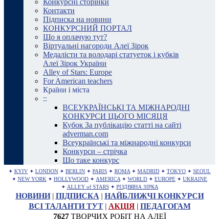
Конкурсні сторінки
Контакти
Підписка на новини
КОНКУРСНИЙ ПОРТАЛ
Що я оплачую тут?
Віртуальні нагороди Алеї Зірок
Медалісти та володарі статуеток і кубків
Алеї Зірок України
Alley of Stars: Europe
For American teachers
Країни і міста
::
ВСЕУКРАЇНСЬКІ ТА МІЖНАРОДНІ
КОНКУРСИ ЦЬОГО МІСЯЦЯ
Кубок За публікацію статті на сайті
adverman.com
Всеукраїнські та міжнародні конкурси
Конкурси – стрічка
Що таке конкурс
✦
KYIV
✦
LONDON
✦
BERLIN
✦
PARIS
✦
ROMA
✦
MADRID
✦
TOKYO
✦
SEOUL
✦
NEW YORK
✦
HOLLYWOOD
✦
AMERICA
✦
WORLD
✦
EUROPE
✦
UKRAINE
✦
ALLEY of STARS
✦
РІЗДВЯНА ЗІРКА
НОВИНИ
|
ПІДПИСКА
|
НАЙБЛИЖЧІ КОНКУРСИ
ВСІ ТАЛАНТИ ТУТ
|
АКЦІЯ
|
ПЕДАГОГАМ
7627
ТВОРЧИХ РОБІТ НА АЛЕЇ