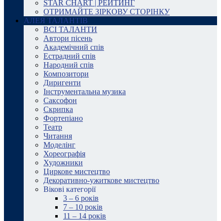
STAR CHART | РЕЙТИНГ
ОТРИМАЙТЕ ЗІРКОВУ СТОРІНКУ
АЛЕЯ ТАЛАНТІВ
ВСІ ТАЛАНТИ
Автори пісень
Академічний спів
Естрадний спів
Народний спів
Композитори
Диригенти
Інструментальна музика
Саксофон
Скрипка
Фортепіано
Театр
Читання
Моделінг
Хореографія
Художники
Циркове мистецтво
Декоративно-ужиткове мистецтво
Вікові категорії
3 – 6 років
7 – 10 років
11 – 14 років