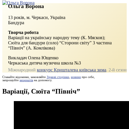
Ольга Ворона
13 років, м. Черкаси, Україна
Бандура
Творча робота
Варіації на українську народну тему (К. Мясков);
Сюїта для бандури (соло) “Сторони світу” 3 частина
“Північ” (А. Комлікова)
Викладач Олена Ющенко
Черкаська дитяча музична школа №3
Міжнародний
конкурс Кришталева київська зима
. 2‑й сезон
Ставайте відомими, замовляйте
Зіркові сторінки
,
новини
про себе,
запрошуйте
меценатів
на допомогу.
Варіації, Сюїта “Північ”