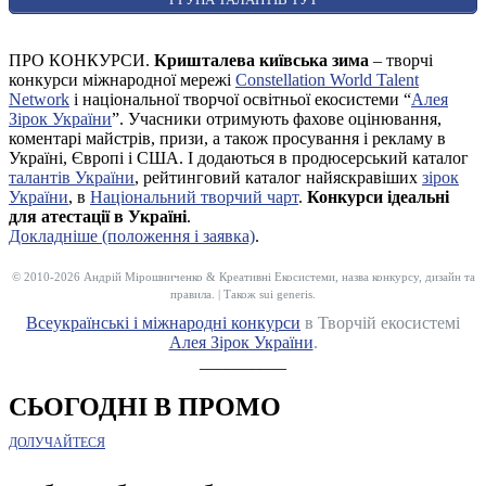
ПРО КОНКУРСИ.
Кришталева київська зима
– творчі
конкурси міжнародної мережі
Constellation World Talent
Network
і національної творчої освітньої екосистеми “
Алея
Зірок України
”. Учасники отримують фахове оцінювання,
коментарі майстрів, призи, а також просування і рекламу в
Україні, Європі і США. І додаються в продюсерський каталог
талантів України
, рейтинговий каталог найяскравіших
зірок
України
, в
Національний творчий чарт
.
Конкурси ідеальні
для атестації в Україні
.
Докладніше (положення і заявка)
.
© 2010-2026 Андрій Мірошниченко & Креативні Екосистеми, назва конкурсу, дизайн та
правила. | Також sui generis.
Всеукраїнські і міжнародні конкурси
в Творчій екосистемі
Алея Зірок України
.
__________
СЬОГОДНІ В ПРОМО
ДОЛУЧАЙТЕСЯ