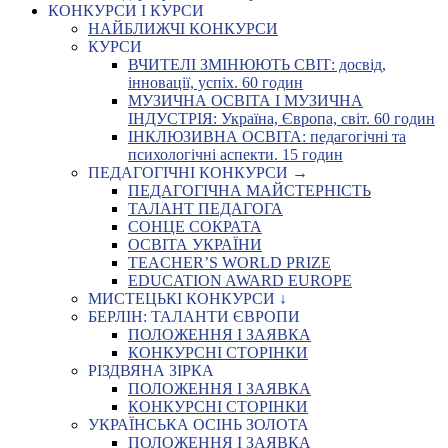
КОНКУРСИ І КУРСИ
НАЙБЛИЖЧІ КОНКУРСИ
КУРСИ
ВЧИТЕЛІ ЗМІНЮЮТЬ СВІТ: досвід,
інновації, успіх. 60 годин
МУЗИЧНА ОСВІТА І МУЗИЧНА
ІНДУСТРІЯ: Україна, Європа, світ. 60 годин
ІНКЛЮЗИВНА ОСВІТА: педагогічні та
психологічні аспекти. 15 годин
ПЕДАГОГІЧНІ КОНКУРСИ →
ПЕДАГОГІЧНА МАЙСТЕРНІСТЬ
ТАЛАНТ ПЕДАГОГА
СОНЦЕ СОКРАТА
ОСВІТА УКРАЇНИ
TEACHER’S WORLD PRIZE
EDUCATION AWARD EUROPE
МИСТЕЦЬКІ КОНКУРСИ ↓
БЕРЛІН: ТАЛАНТИ ЄВРОПИ
ПОЛОЖЕННЯ І ЗАЯВКА
КОНКУРСНІ СТОРІНКИ
РІЗДВЯНА ЗІРКА
ПОЛОЖЕННЯ І ЗАЯВКА
КОНКУРСНІ СТОРІНКИ
УКРАЇНСЬКА ОСІНЬ ЗОЛОТА
ПОЛОЖЕННЯ І ЗАЯВКА