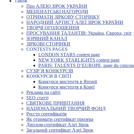
Також
Про АЛЕЮ ЗІРОК УКРАЇНИ
МЕЦЕНАТСЬКІ НАГОРОДИ
ОТРИМАТИ ЗІРКОВУ СТОРІНКУ
НАРОДНИЙ АРТИСТ АЛЕЇ ЗІРОК УКРАЇНИ
ТВОРЧІ ОГОЛОШЕННЯ
ПРОСУВАННЯ ТАЛАНТІВ: Україна, Європа, світ
ЗОРЯНИЙ КАНАЛ
ЗІРКОВІ СТОРІНКИ
CONTESTS PAGES
LONDON STARS contest page
NEW YORK STARLIGHTS contest page
PARIS: TALENTS D’EUROPE, page du concou
СУЗІР’Я КОНКУРСІВ
КОНКУРСИ В СВІТІ
Конкурси мистецтв в Японії
Конкурси мистецтв в Кореї
Реклама на сайті
SEO статті
СВЯТКОВЕ ПРИВІТАННЯ
НАЦІОНАЛЬНИЙ ТВОРЧИЙ ФОНД
Реєстр сертифікатів
Як отримати сертифікат призера
Диплом-сертифікат Алеї Зірок
Загальний сертифікат Алеї Зірок