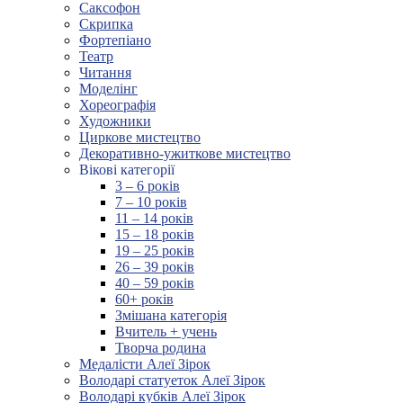
Саксофон
Скрипка
Фортепіано
Театр
Читання
Моделінг
Хореографія
Художники
Циркове мистецтво
Декоративно-ужиткове мистецтво
Вікові категорії
3 – 6 років
7 – 10 років
11 – 14 років
15 – 18 років
19 – 25 років
26 – 39 років
40 – 59 років
60+ років
Змішана категорія
Вчитель + учень
Творча родина
Медалісти Алеї Зірок
Володарі статуеток Алеї Зірок
Володарі кубків Алеї Зірок