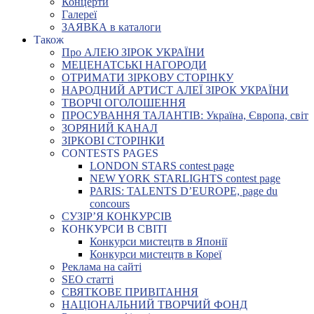
Концерти
Галереї
ЗАЯВКА в каталоги
Також
Про АЛЕЮ ЗІРОК УКРАЇНИ
МЕЦЕНАТСЬКІ НАГОРОДИ
ОТРИМАТИ ЗІРКОВУ СТОРІНКУ
НАРОДНИЙ АРТИСТ АЛЕЇ ЗІРОК УКРАЇНИ
ТВОРЧІ ОГОЛОШЕННЯ
ПРОСУВАННЯ ТАЛАНТІВ: Україна, Європа, світ
ЗОРЯНИЙ КАНАЛ
ЗІРКОВІ СТОРІНКИ
CONTESTS PAGES
LONDON STARS contest page
NEW YORK STARLIGHTS contest page
PARIS: TALENTS D’EUROPE, page du
concours
СУЗІР’Я КОНКУРСІВ
КОНКУРСИ В СВІТІ
Конкурси мистецтв в Японії
Конкурси мистецтв в Кореї
Реклама на сайті
SEO статті
СВЯТКОВЕ ПРИВІТАННЯ
НАЦІОНАЛЬНИЙ ТВОРЧИЙ ФОНД