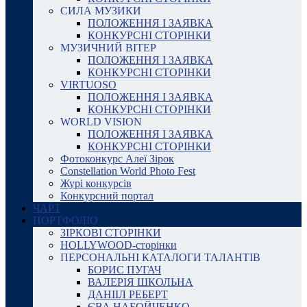
СИЛА МУЗИКИ
ПОЛОЖЕННЯ І ЗАЯВКА
КОНКУРСНІ СТОРІНКИ
МУЗИЧНИЙ ВІТЕР
ПОЛОЖЕННЯ І ЗАЯВКА
КОНКУРСНІ СТОРІНКИ
VIRTUOSO
ПОЛОЖЕННЯ І ЗАЯВКА
КОНКУРСНІ СТОРІНКИ
WORLD VISION
ПОЛОЖЕННЯ І ЗАЯВКА
КОНКУРСНІ СТОРІНКИ
Фотоконкурс Алеї Зірок
Constellation World Photo Fest
Журі конкурсів
Конкурсний портал
ЧАРТ
ПОРТФОЛІО
ЗІРКОВІ СТОРІНКИ
HOLLYWOOD-сторінки
ПЕРСОНАЛЬНІ КАТАЛОГИ ТАЛАНТІВ
БОРИС ПУГАЧ
ВАЛЕРІЯ ШКОЛЬНА
ДАНІІЛ РЕБЕРТ
ЄВА НАБОЙЧЕНКО