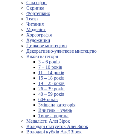
Саксофон
Скрипка
Фортепіано
Театр
Читання
Моделінг
Хореографія
Художники
Циркове мистецтво
Декоративно-ужиткове мистецтво
Вікові категорії
3 – 6 років
7 – 10 років
11 – 14 років
15 – 18 років
19 – 25 років
26 – 39 років
40 – 59 років
60+ років
Змішана категорія
Вчитель + учень
Творча родина
Медалісти Алеї Зірок
Володарі статуеток Алеї Зірок
Володарі кубків Алеї Зірок