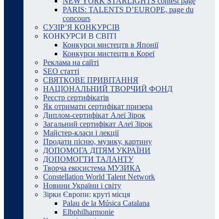
NEW YORK STARLIGHTS contest page
PARIS: TALENTS D’EUROPE, page du
concours
СУЗІР’Я КОНКУРСІВ
КОНКУРСИ В СВІТІ
Конкурси мистецтв в Японії
Конкурси мистецтв в Кореї
Реклама на сайті
SEO статті
СВЯТКОВЕ ПРИВІТАННЯ
НАЦІОНАЛЬНИЙ ТВОРЧИЙ ФОНД
Реєстр сертифікатів
Як отримати сертифікат призера
Диплом-сертифікат Алеї Зірок
Загальний сертифікат Алеї Зірок
Майстер-класи і лекції
Продати пісню, музику, картину
ДОПОМОГА ДІТЯМ УКРАЇНИ
ДОПОМОГТИ ТАЛАНТУ
Творча екосистема МУЗИКА
Constellation World Talent Network
Новини України і світу
Зірки Європи: круті місця
Palau de la Música Catalana
Elbphilharmonie