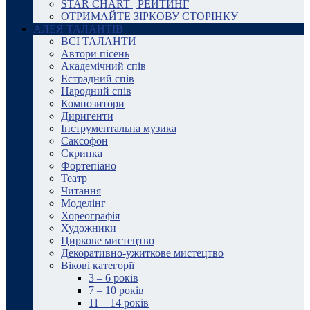
STAR CHART | РЕЙТИНГ
ОТРИМАЙТЕ ЗІРКОВУ СТОРІНКУ
АЛЕЯ ТАЛАНТІВ
ВСІ ТАЛАНТИ
Автори пісень
Академічний спів
Естрадний спів
Народний спів
Композитори
Диригенти
Інструментальна музика
Саксофон
Скрипка
Фортепіано
Театр
Читання
Моделінг
Хореографія
Художники
Циркове мистецтво
Декоративно-ужиткове мистецтво
Вікові категорії
3 – 6 років
7 – 10 років
11 – 14 років