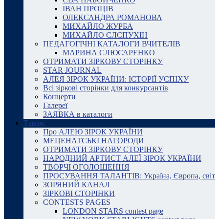
ІВАН ПРОЦІВ
ОЛЕКСАНДРА РОМАНОВА
МИХАЙЛО ЖУРБА
МИХАЙЛО СЛЄПУХІН
ПЕДАГОГІЧНІ КАТАЛОГИ ВЧИТЕЛІВ
МАРИНА СЛЮСАРЕНКО
ОТРИМАТИ ЗІРКОВУ СТОРІНКУ
STAR JOURNAL
АЛЕЯ ЗІРОК УКРАЇНИ: ІСТОРІЇ УСПІХУ
Всі зіркові сторінки для конкурсантів
Концерти
Галереї
ЗАЯВКА в каталоги
Також
Про АЛЕЮ ЗІРОК УКРАЇНИ
МЕЦЕНАТСЬКІ НАГОРОДИ
ОТРИМАТИ ЗІРКОВУ СТОРІНКУ
НАРОДНИЙ АРТИСТ АЛЕЇ ЗІРОК УКРАЇНИ
ТВОРЧІ ОГОЛОШЕННЯ
ПРОСУВАННЯ ТАЛАНТІВ: Україна, Європа, світ
ЗОРЯНИЙ КАНАЛ
ЗІРКОВІ СТОРІНКИ
CONTESTS PAGES
LONDON STARS contest page