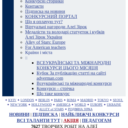
Конкурсні сторінки
Контакти
Підписка на новини
КОНКУРСНИЙ ПОРТАЛ
Що я оплачую тут?
Віртуальні нагороди Алеї Зірок
Медалісти та володарі статуеток і кубків
Алеї Зірок України
Alley of Stars: Europe
For American teachers
Країни і міста
::
ВСЕУКРАЇНСЬКІ ТА МІЖНАРОДНІ
КОНКУРСИ ЦЬОГО МІСЯЦЯ
Кубок За публікацію статті на сайті
adverman.com
Всеукраїнські та міжнародні конкурси
Конкурси – стрічка
Що таке конкурс
✦
KYIV
✦
LONDON
✦
BERLIN
✦
PARIS
✦
ROMA
✦
MADRID
✦
TOKYO
✦
SEOUL
✦
NEW YORK
✦
HOLLYWOOD
✦
AMERICA
✦
WORLD
✦
EUROPE
✦
UKRAINE
✦
ALLEY of STARS
✦
РІЗДВЯНА ЗІРКА
НОВИНИ
|
ПІДПИСКА
|
НАЙБЛИЖЧІ КОНКУРСИ
ВСІ ТАЛАНТИ ТУТ
|
АКЦІЯ
|
ПЕДАГОГАМ
7627
ТВОРЧИХ РОБІТ НА АЛЕЇ