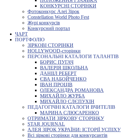
ПОЛОЖЕННЯ І ЗАЯВКА
КОНКУРСНІ СТОРІНКИ
Фотоконкурс Алеї Зірок
Constellation World Photo Fest
Журі конкурсів
Конкурсний портал
ЧАРТ
ПОРТФОЛІО
ЗІРКОВІ СТОРІНКИ
HOLLYWOOD-сторінки
ПЕРСОНАЛЬНІ КАТАЛОГИ ТАЛАНТІВ
БОРИС ПУГАЧ
ВАЛЕРІЯ ШКОЛЬНА
ДАНІІЛ РЕБЕРТ
ЄВА НАБОЙЧЕНКО
ІВАН ПРОЦІВ
ОЛЕКСАНДРА РОМАНОВА
МИХАЙЛО ЖУРБА
МИХАЙЛО СЛЄПУХІН
ПЕДАГОГІЧНІ КАТАЛОГИ ВЧИТЕЛІВ
МАРИНА СЛЮСАРЕНКО
ОТРИМАТИ ЗІРКОВУ СТОРІНКУ
STAR JOURNAL
АЛЕЯ ЗІРОК УКРАЇНИ: ІСТОРІЇ УСПІХУ
Всі зіркові сторінки для конкурсантів