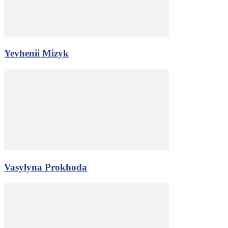
Yevhenii Mizyk
Vasylyna Prokhoda