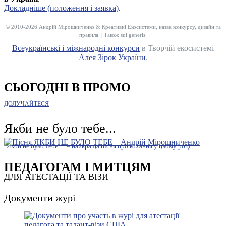
Докладніше (положення і заявка)
.
© 2010-2026 Андрій Мірошниченко & Креативні Екосистеми, назва конкурсу, дизайн та
правила. | Також sui generis.
Всеукраїнські і міжнародні конкурси
в Творчій екосистемі
Алея Зірок України
.
__________
СЬОГОДНІ В ПРОМО
ДОЛУЧАЙТЕСЯ
Якби не було тебе...
"Якби не було тебе..." – найкраща пісня про кохання у цьому році
ПЕДАГОГАМ І МИТЦЯМ
ДЛЯ АТЕСТАЦІЇ ТА ВІЗИ
Документи журі