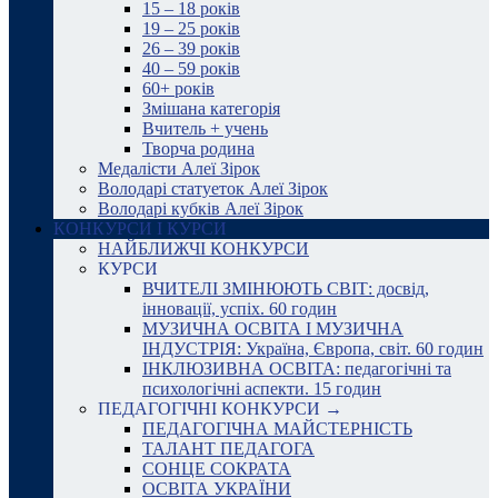
15 – 18 років
19 – 25 років
26 – 39 років
40 – 59 років
60+ років
Змішана категорія
Вчитель + учень
Творча родина
Медалісти Алеї Зірок
Володарі статуеток Алеї Зірок
Володарі кубків Алеї Зірок
КОНКУРСИ І КУРСИ
НАЙБЛИЖЧІ КОНКУРСИ
КУРСИ
ВЧИТЕЛІ ЗМІНЮЮТЬ СВІТ: досвід,
інновації, успіх. 60 годин
МУЗИЧНА ОСВІТА І МУЗИЧНА
ІНДУСТРІЯ: Україна, Європа, світ. 60 годин
ІНКЛЮЗИВНА ОСВІТА: педагогічні та
психологічні аспекти. 15 годин
ПЕДАГОГІЧНІ КОНКУРСИ →
ПЕДАГОГІЧНА МАЙСТЕРНІСТЬ
ТАЛАНТ ПЕДАГОГА
СОНЦЕ СОКРАТА
ОСВІТА УКРАЇНИ