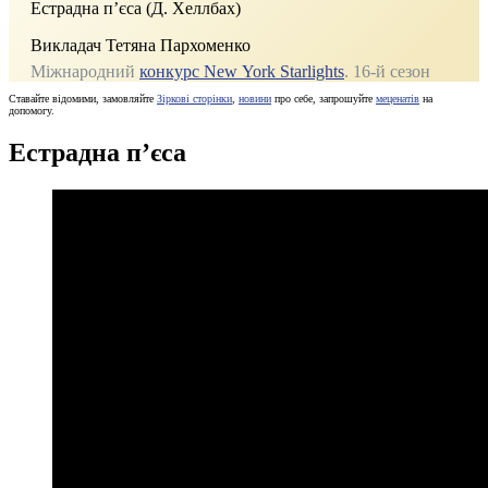
Естрадна п’єса (Д. Хеллбах)
Викладач Тетяна Пархоменко
Міжнародний
конкурс New York Starlights
. 16‑й сезон
Ставайте відомими, замовляйте
Зіркові сторінки
,
новини
про себе, запрошуйте
меценатів
на
допомогу.
Естрадна п’єса