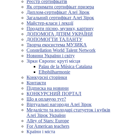
Реєстр сертифікатів
Як отримати сертифікат призера
Диплом-сертифікат Алеї Зірок
Загальний сертифікат Алеї Зірок
Майстер-класи і лекції
Продати пісню, музику, картину
ДОПОМОГА ДІТЯМ УКРАЇНИ
ДОПОМОГТИ ТАЛАНТУ
Творча екосистема МУЗИКА
Constellation World Talent Network
Новини України і світу
Зірки Європи: круті місця
Palau de la Música Catalana
Elbphilharmonie
Конкурсні сторінки
Контакти
Підписка на новини
КОНКУРСНИЙ ПОРТАЛ
Що я оплачую тут?
Віртуальні нагороди Алеї Зірок
Медалісти та володарі статуеток і кубків
Алеї Зірок України
Alley of Stars: Europe
For American teachers
Країни і міста