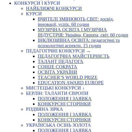
КОНКУРСИ І КУРСИ
НАЙБЛИЖЧІ КОНКУРСИ
КУРСИ
ВЧИТЕЛІ ЗМІНЮЮТЬ СВІТ: досвід,
інновації, успіх. 60 годин
МУЗИЧНА ОСВІТА І МУЗИЧНА
ІНДУСТРІЯ: Україна, Європа, світ. 60 годин
ІНКЛЮЗИВНА ОСВІТА: педагогічні та
психологічні аспекти. 15 годин
ПЕДАГОГІЧНІ КОНКУРСИ →
ПЕДАГОГІЧНА МАЙСТЕРНІСТЬ
ТАЛАНТ ПЕДАГОГА
СОНЦЕ СОКРАТА
ОСВІТА УКРАЇНИ
TEACHER’S WORLD PRIZE
EDUCATION AWARD EUROPE
МИСТЕЦЬКІ КОНКУРСИ ↓
БЕРЛІН: ТАЛАНТИ ЄВРОПИ
ПОЛОЖЕННЯ І ЗАЯВКА
КОНКУРСНІ СТОРІНКИ
РІЗДВЯНА ЗІРКА
ПОЛОЖЕННЯ І ЗАЯВКА
КОНКУРСНІ СТОРІНКИ
УКРАЇНСЬКА ОСІНЬ ЗОЛОТА
ПОЛОЖЕННЯ І ЗАЯВКА