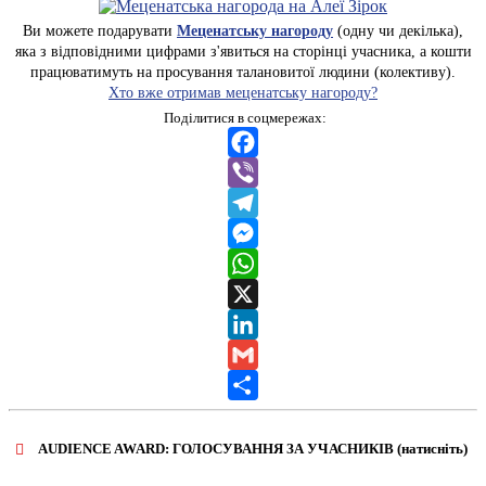
Ви можете подарувати
Меценатську нагороду
(одну чи декілька),
яка з відповідними цифрами з'явиться на сторінці учасника, а кошти
працюватимуть на просування талановитої людини (колективу).
Хто вже отримав меценатську нагороду?
Поділитися в соцмережах:
Facebook
Viber
Telegram
Messenger
WhatsApp
X
LinkedIn
Gmail
Share
AUDIENCE AWARD: ГОЛОСУВАННЯ ЗА УЧАСНИКІВ (натисніть)
ВІДКРИТИ ФОРМУ ДЛЯ ГОЛОСУВАННЯ