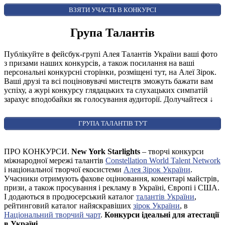
AUDIENCE AWARD
ВЗЯТИ УЧАСТЬ В КОНКУРСІ
Група Талантів
Публікуйте в фейсбук-групі Алея Талантів України ваші фото
з призами наших конкурсів, а також посилання на ваші
персональні конкурсні сторінки, розміщені тут, на Алеї Зірок.
Ваші друзі та всі поціновувачі мистецтв зможуть бажати вам
успіху, а журі конкурсу глядацьких та слухацьких симпатій
зарахує вподобайки як голосування аудиторії. Долучайтеся
↓
ГРУПА ТАЛАНТІВ ТУТ
ПРО КОНКУРСИ.
New York Starlights
– творчі конкурси
міжнародної мережі талантів
Constellation World Talent Network
і національної творчої екосистеми
Алея Зірок України
.
Учасники отримують фахове оцінювання, коментарі майстрів,
призи, а також просування і рекламу в Україні, Європі і США.
І додаються в продюсерський каталог
талантів України
,
рейтинговий каталог найяскравіших
зірок України
, в
Національний творчий чарт
.
Конкурси ідеальні для атестації
в Україні
.